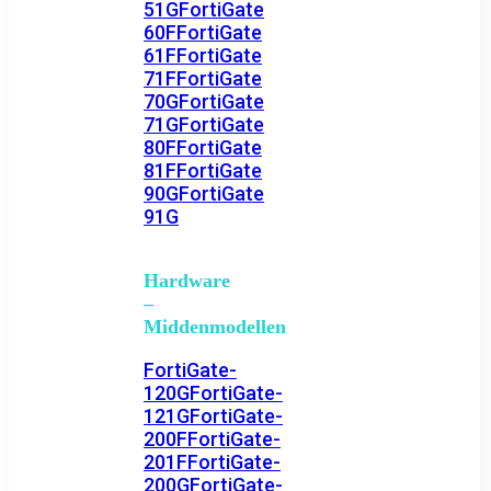
51G
FortiGate
60F
FortiGate
61F
FortiGate
71F
FortiGate
70G
FortiGate
71G
FortiGate
80F
FortiGate
81F
FortiGate
90G
FortiGate
91G
Hardware
–
Middenmodellen
FortiGate-
120G
FortiGate-
121G
FortiGate-
200F
FortiGate-
201F
FortiGate-
200G
FortiGate-