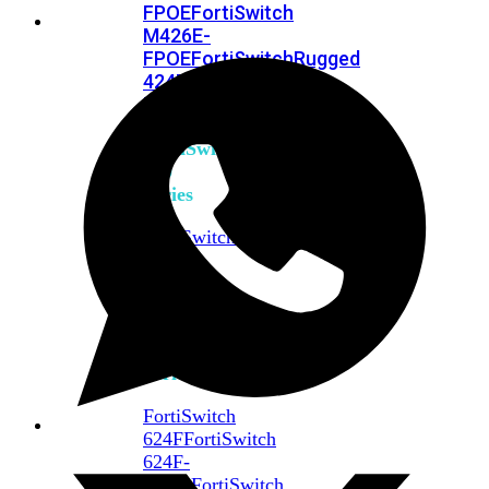
FPOE
FortiSwitch
M426E-
FPOE
FortiSwitchRugged
424F-
POE
FortiSwitch
500
Series
FortiSwitch
548D-
FPOE
FortiSwitch
600
Series
FortiSwitch
624F
FortiSwitch
624F-
FPOE
FortiSwitch