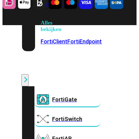
Prem
FortiCloud
Alles
bekijken
FortiClient
FortiEndpoint
Security
Fabric
Producten
FortiGate
FortiSwitch
FortiAP