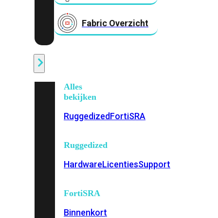
Fabric Overzicht
Industrieel
Alles
bekijken
Ruggedized
FortiSRA
Ruggedized
Hardware
Licenties
Support
FortiSRA
Binnenkort