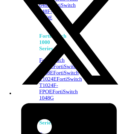
648F
FortiSwitch
648F-
FPOE
FortiSwitch
1000
Series
FortiSwitch
1024E
FortiSwitch
1048E
FortiSwitch
T1024E
FortiSwitch
T1024F-
FPOE
FortiSwitch
1048G
FortiSwitch
2000
Series