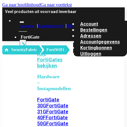
Ga naar hoofdinhoud
Ga naar voettekst
Veel producten uit voorraad leverbaar
Account
Account
Klantenservice
Offerte
Bestellingen
Adressen
FortiGate
Accountgegevens
Kortingbonnen
‎ SecurityFabric
FortiWiFi
Alle
Uitloggen
FortiGates
bekijken
Hardware
–
Instapmodellen
FortiGate
30G
FortiGate
31G
FortiGate
40F
FortiGate
50G
FortiGate