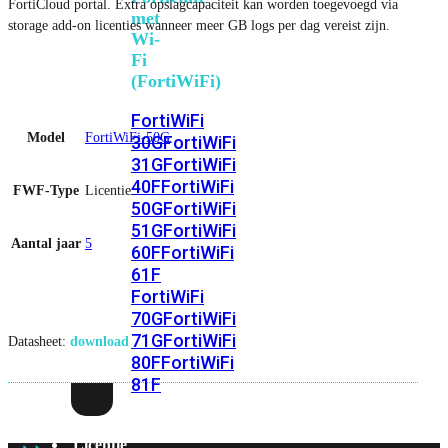
FortiCloud portal. Extra opslagcapaciteit kan worden toegevoegd via
met
storage add-on licenties wanneer meer GB logs per dag vereist zijn.
Wi-
Fi
(FortiWiFi)
FortiWiFi
Model
FortiWiFi-50G
30G
FortiWiFi
31G
FortiWiFi
40F
FortiWiFi
FWF-Type
Licentie
50G
FortiWiFi
51G
FortiWiFi
Aantal jaar
5
60F
FortiWiFi
61F
FortiWiFi
70G
FortiWiFi
71G
FortiWiFi
Datasheet:
download
80F
FortiWiFi
81F
Licentie