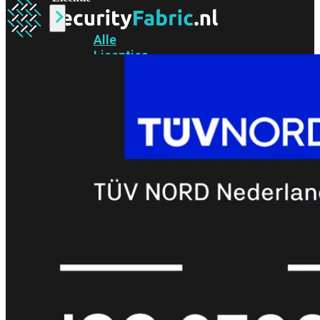
Alle
Licenties
bekijken
FortiCare
Support
FortiCare
Essentials
FortiCare
Premium
FortiCare
Elite
FortiCare
Upgrades
FortiCare
RMA
FortiCare
1