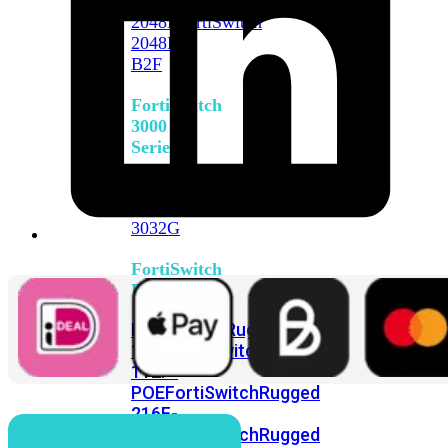
FortiSwitch
2048F
FortiSwitch
2048F-
B2F
FortiSwitch
3000
Series
FortiSwitch
3032E
FortiSwitch
3032G
FortiSwitch
Ruggedized
FortiSwitchRugged
108F
FortiSwitchRugged
112F-
POE
FortiSwitchRugged
216F-
POE
FortiSwitchRugged