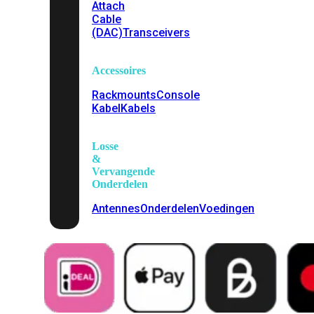
Attach
Cable
(DAC)
Transceivers
Accessoires
Rackmounts
Console
Kabel
Kabels
Losse
&
Vervangende
Onderdelen
Antennes
Onderdelen
Voedingen