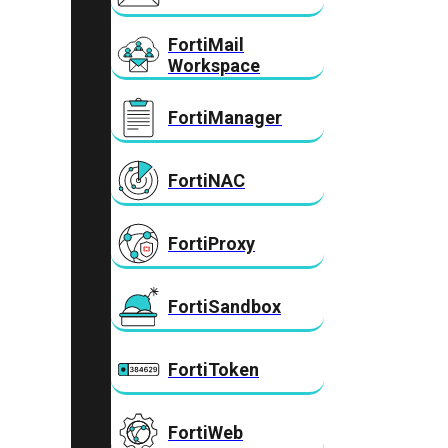
FortiMail
Workspace
FortiManager
FortiNAC
FortiProxy
FortiSandbox
FortiToken
FortiWeb