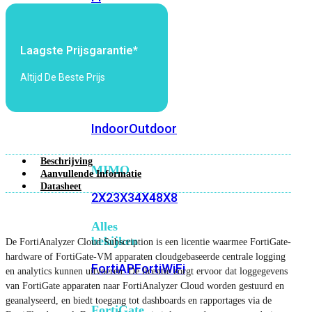
6E
Wi-
Fi
7
Laagste Prijsgarantie*
Wi-
Altijd De Beste Prijs
Fi
Omgeving
Indoor
Outdoor
Beschrijving
MIMO
Aanvullende Informatie
Datasheet
2X2
3X3
4X4
8X8
Alles
bekijken
De FortiAnalyzer Cloud Subscription is een licentie waarmee FortiGate-
hardware of FortiGate-VM apparaten cloudgebaseerde centrale logging
FortiAP
FortiWiFi
en analytics kunnen uitvoeren. De licentie zorgt ervoor dat loggegevens
van FortiGate apparaten naar FortiAnalyzer Cloud worden gestuurd en
geanalyseerd, en biedt toegang tot dashboards en rapportages via de
FortiGate