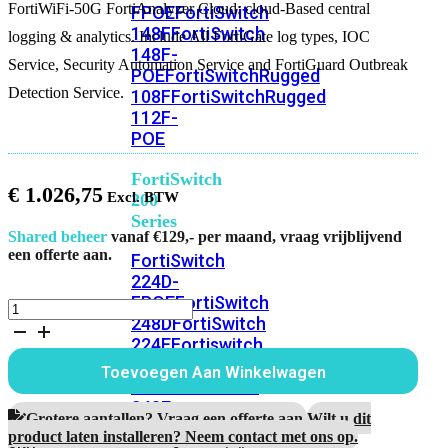
FortiWiFi-50G FortiAnalyzer Cloud: cloud-Based central
FPOE
FortiSwitch
148F
FortiSwitch
logging & analytics. Include All FortiGate log types, IOC
148F-
Service, Security Automation Service and FortiGuard Outbreak
POE
FortiSwitchRugged
Detection Service.
108F
FortiSwitchRugged
112F-
POE
FortiSwitch
€
1.026,75
200
Series
Shared beheer
vanaf €129,- per maand, vraag vrijblijvend
een offerte aan.
FortiSwitch
224D-
FPOE
FortiSwitch
FortiWiFi-
248D
FortiSwitch
50G
224E
Fortiswitch
5
Jaar
224E-
Toevoegen Aan Winkelwagen
FortiAnalyzer
POE
FortiSwitch
Cloud
248E-
aantal
Grotere aantallen? Vraag een offerte aan.
Wilt u dit
POE
FortiSwitch
product laten installeren? Neem contact met ons op.