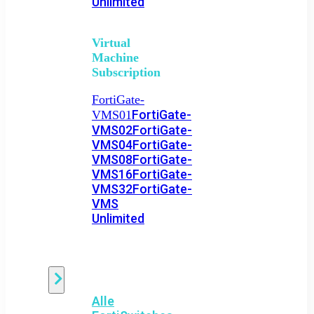
Unlimited
Virtual
Machine
Subscription
FortiGate-
FortiGate-
VMS01
VMS02
FortiGate-
VMS04
FortiGate-
VMS08
FortiGate-
VMS16
FortiGate-
VMS32
FortiGate-
VMS
Unlimited
Switch
Alle