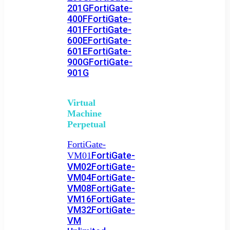
201G
FortiGate-
400F
FortiGate-
401F
FortiGate-
600E
FortiGate-
601E
FortiGate-
900G
FortiGate-
901G
Virtual
Machine
Perpetual
FortiGate-
FortiGate-
VM01
VM02
FortiGate-
VM04
FortiGate-
VM08
FortiGate-
VM16
FortiGate-
VM32
FortiGate-
VM