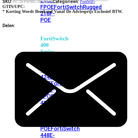
248E-
SKU:
Categorieën:
FC-10-FW50G-585-02-60
FortiWiFi
FPOE
FortiSwitchRugged
GTIN/UPC:
* Korting Wordt Berekend Vanaf De Adviesprijs Exclusief BTW.
216F-
POE
Delen:
FortiSwitch
400
Series
FortiSwitch
FortiSwitch
424E
424E-
POE
FortiSwitch
424E-
FPOE
FortiSwitch
424E-
Fiber
FortiSwitch
448E
FortiSwitch
448E-
POE
FortiSwitch
448E-