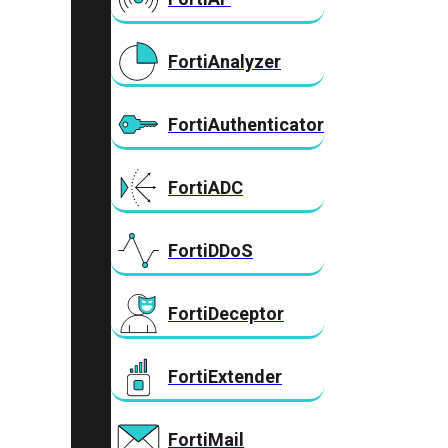
FortiAnalyzer
FortiAuthenticator
FortiADC
FortiDDoS
FortiDeceptor
FortiExtender
FortiMail