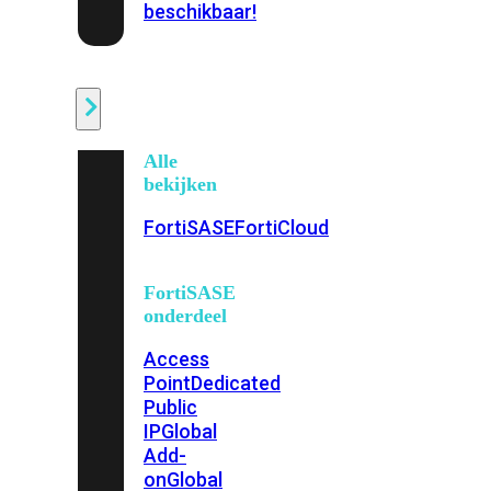
beschikbaar!
Cloud
Alle
bekijken
FortiSASE
FortiCloud
FortiSASE
onderdeel
Access
Point
Dedicated
Public
IP
Global
Add-
on
Global