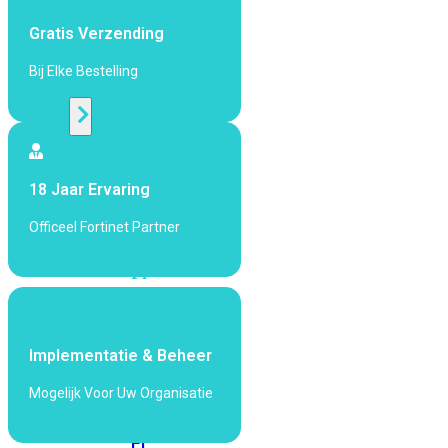
424F-
POE
Gratis Verzending
Bij Elke Bestelling
WiFi
Alle
Access
18 Jaar Ervaring
Points
bekijken
Officeel Fortinet Partner
Wi-
Fi
Generatie
Wi-
Fi
Implementatie & Beheer
5
Wi-
Mogelijk Voor Uw Organisatie
Fi
6
Wi-
Fi