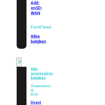
Add-
on
SD-
WAN
FortiCloud
Alles
bekijken
Accessoires
Alle
accessoires
bekijken
Transceivers
&
DAC
Direct