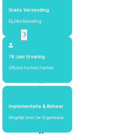
424F-
POE
Gratis Verzending
Bij Elke Bestelling
WiFi
Alle
Access
18 Jaar Ervaring
Points
bekijken
Officeel Fortinet Partner
Wi-
Fi
Generatie
Wi-
Fi
Implementatie & Beheer
5
Wi-
Mogelijk Voor Uw Organisatie
Fi
6
Wi-
Fi