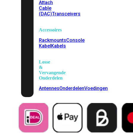
Attach
Cable
(DAC)
Transceivers
Accessoires
Rackmounts
Console
Kabel
Kabels
Losse
&
Vervangende
Onderdelen
Antennes
Onderdelen
Voedingen