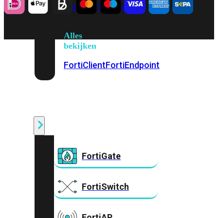
Prem
FortiCloud
Alles
bekijken
FortiClient
FortiEndpoint
Security
Fabric
Producten
FortiGate
FortiSwitch
FortiAP