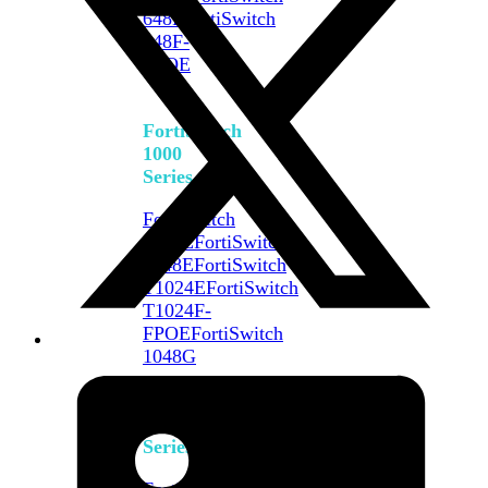
648F
FortiSwitch
648F-
FPOE
FortiSwitch
1000
Series
FortiSwitch
1024E
FortiSwitch
1048E
FortiSwitch
T1024E
FortiSwitch
T1024F-
FPOE
FortiSwitch
1048G
FortiSwitch
2000
Series