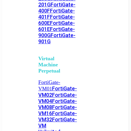
201G
FortiGate-
400F
FortiGate-
401F
FortiGate-
600E
FortiGate-
601E
FortiGate-
900G
FortiGate-
901G
Virtual
Machine
Perpetual
FortiGate-
FortiGate-
VM01
VM02
FortiGate-
VM04
FortiGate-
VM08
FortiGate-
VM16
FortiGate-
VM32
FortiGate-
VM