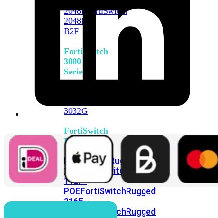
FortiSwitch
2048F
FortiSwitch
2048F-
B2F
FortiSwitch
3000
Series
FortiSwitch
3032E
FortiSwitch
3032G
FortiSwitch
Ruggedized
FortiSwitchRugged
108F
FortiSwitchRugged
112F-
POE
FortiSwitchRugged
216F-
POE
FortiSwitchRugged