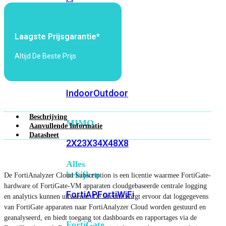
6E
Wi-
Fi
7
Laagste Prijsgarantie*
Wi-
Altijd De Beste Prijs
Fi
Omgeving
Indoor
Outdoor
Beschrijving
MIMO
Aanvullende Informatie
Datasheet
2X2
3X3
4X4
8X8
Alles
bekijken
De FortiAnalyzer Cloud Subscription is een licentie waarmee FortiGate-
hardware of FortiGate-VM apparaten cloudgebaseerde centrale logging
FortiAP
FortiWiFi
en analytics kunnen uitvoeren. De licentie zorgt ervoor dat loggegevens
van FortiGate apparaten naar FortiAnalyzer Cloud worden gestuurd en
geanalyseerd, en biedt toegang tot dashboards en rapportages via de
FortiGate