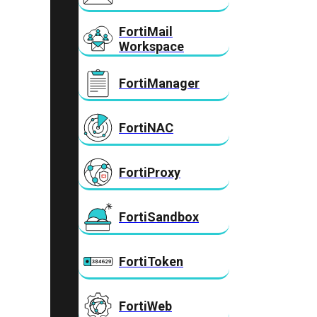
FortiMail
Workspace
FortiManager
FortiNAC
FortiProxy
FortiSandbox
FortiToken
FortiWeb