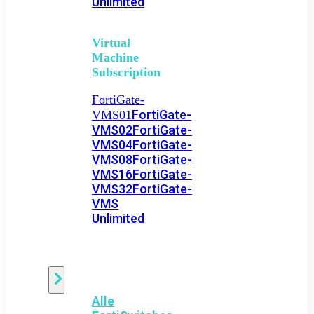
Unlimited
Virtual
Machine
Subscription
FortiGate-
FortiGate-
VMS01
VMS02
FortiGate-
VMS04
FortiGate-
VMS08
FortiGate-
VMS16
FortiGate-
VMS32
FortiGate-
VMS
Unlimited
Switch
Alle