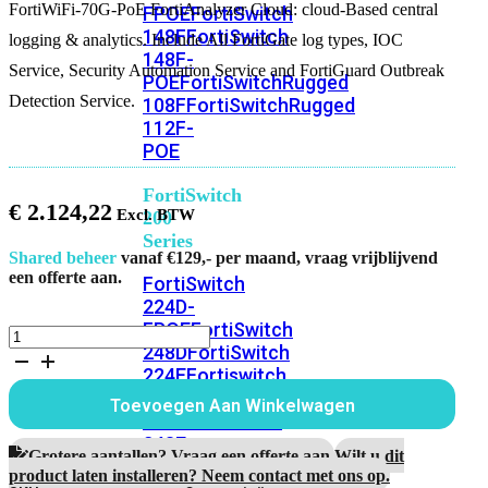
FortiWiFi-70G-PoE FortiAnalyzer Cloud: cloud-Based central
FPOE
FortiSwitch
148F
FortiSwitch
logging & analytics. Include All FortiGate log types, IOC
148F-
Service, Security Automation Service and FortiGuard Outbreak
POE
FortiSwitchRugged
Detection Service.
108F
FortiSwitchRugged
112F-
POE
FortiSwitch
€
2.124,22
200
Series
Shared beheer
vanaf €129,- per maand, vraag vrijblijvend
een offerte aan.
FortiSwitch
224D-
FPOE
FortiSwitch
FortiWiFi-
248D
FortiSwitch
70G-
224E
Fortiswitch
PoE
5
224E-
Toevoegen Aan Winkelwagen
Jaar
POE
FortiSwitch
FortiAnalyzer
248E-
Cloud
Grotere aantallen? Vraag een offerte aan.
Wilt u dit
POE
FortiSwitch
aantal
product laten installeren? Neem contact met ons op.