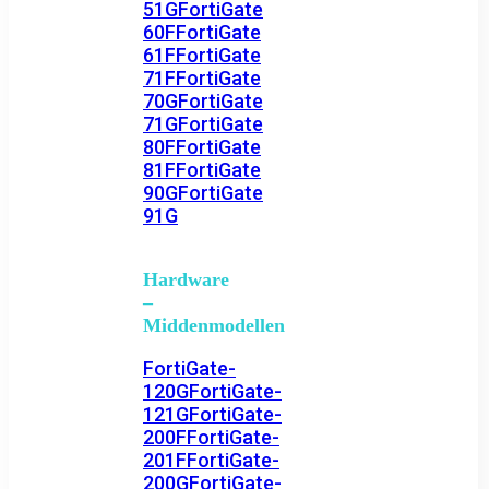
51G
FortiGate
60F
FortiGate
61F
FortiGate
71F
FortiGate
70G
FortiGate
71G
FortiGate
80F
FortiGate
81F
FortiGate
90G
FortiGate
91G
Hardware
–
Middenmodellen
FortiGate-
120G
FortiGate-
121G
FortiGate-
200F
FortiGate-
201F
FortiGate-
200G
FortiGate-