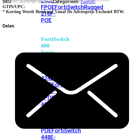
248E-
SKU:
Categorieën:
FC-10-FW70P-585-02-60
FortiWiFi
FPOE
FortiSwitchRugged
GTIN/UPC:
* Korting Wordt Berekend Vanaf De Adviesprijs Exclusief BTW.
216F-
POE
Delen:
FortiSwitch
400
Series
FortiSwitch
FortiSwitch
424E
424E-
POE
FortiSwitch
424E-
FPOE
FortiSwitch
424E-
Fiber
FortiSwitch
448E
FortiSwitch
448E-
POE
FortiSwitch
448E-