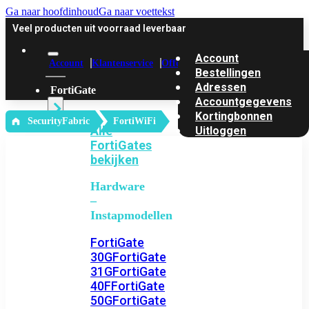
Ga naar hoofdinhoud
Ga naar voettekst
Veel producten uit voorraad leverbaar
Account
Account
Klantenservice
Offerte
Bestellingen
Adressen
FortiGate
Accountgegevens
Kortingbonnen
‎ SecurityFabric
FortiWiFi
Alle
Uitloggen
FortiGates
bekijken
Hardware
–
Instapmodellen
FortiGate
30G
FortiGate
31G
FortiGate
40F
FortiGate
50G
FortiGate