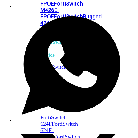
FPOE
FortiSwitch
M426E-
FPOE
FortiSwitchRugged
424F-
POE
FortiSwitch
500
Series
FortiSwitch
548D-
FPOE
FortiSwitch
600
Series
FortiSwitch
624F
FortiSwitch
624F-
FPOE
FortiSwitch