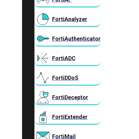
FortiAnalyzer
FortiAuthenticator
FortiADC
FortiDDoS
FortiDeceptor
FortiExtender
FortiMail