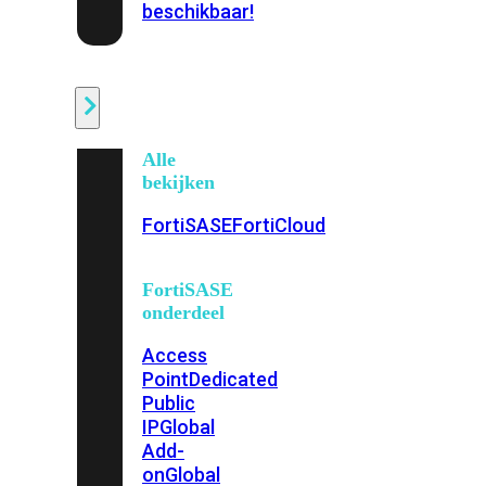
beschikbaar!
Cloud
Alle
bekijken
FortiSASE
FortiCloud
FortiSASE
onderdeel
Access
Point
Dedicated
Public
IP
Global
Add-
on
Global