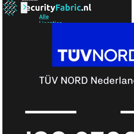
Alle
Licenties
bekijken
FortiCare
Support
FortiCare
Essentials
FortiCare
Premium
FortiCare
Elite
FortiCare
Upgrades
FortiCare
RMA
FortiCare
1