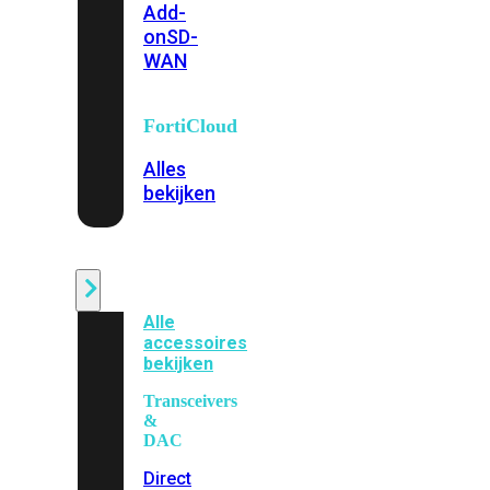
Add-
on
SD-
WAN
FortiCloud
Alles
bekijken
Accessoires
Alle
accessoires
bekijken
Transceivers
&
DAC
Direct