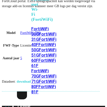
FortiCloud portal. Extra opslagcapaciteit kan worden toegevoegd via
met
storage add-on licenties wanneer meer GB logs per dag vereist zijn.
Wi-
Fi
(FortiWiFi)
FortiWiFi
Model
FortiWiFi-70G
30G
FortiWiFi
31G
FortiWiFi
40F
FortiWiFi
FWF-Type
Licentie
50G
FortiWiFi
51G
FortiWiFi
Aantal jaar
5
60F
FortiWiFi
61F
FortiWiFi
70G
FortiWiFi
71G
FortiWiFi
Datasheet:
download
80F
FortiWiFi
81F
Licentie