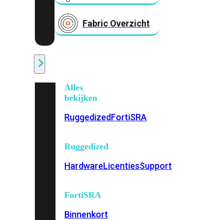
Fabric Overzicht
Industrieel
Alles
bekijken
Ruggedized
FortiSRA
Ruggedized
Hardware
Licenties
Support
FortiSRA
Binnenkort