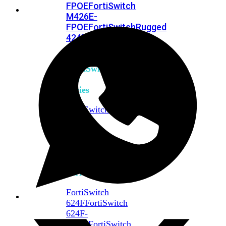
FPOE
FortiSwitch
M426E-
FPOE
FortiSwitchRugged
424F-
POE
FortiSwitch
500
Series
FortiSwitch
548D-
FPOE
FortiSwitch
600
Series
FortiSwitch
624F
FortiSwitch
624F-
FPOE
FortiSwitch