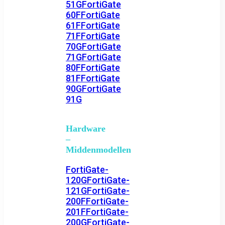
51G
FortiGate
60F
FortiGate
61F
FortiGate
71F
FortiGate
70G
FortiGate
71G
FortiGate
80F
FortiGate
81F
FortiGate
90G
FortiGate
91G
Hardware
–
Middenmodellen
FortiGate-
120G
FortiGate-
121G
FortiGate-
200F
FortiGate-
201F
FortiGate-
200G
FortiGate-