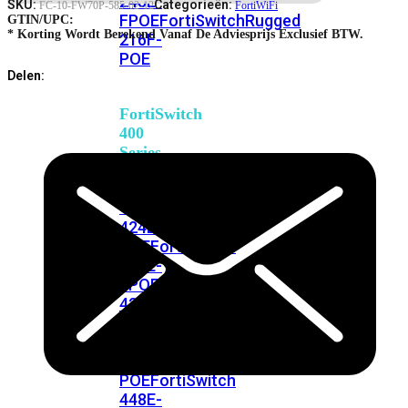
248E-
SKU:
Categorieën:
FC-10-FW70P-585-02-12
FortiWiFi
FPOE
FortiSwitchRugged
GTIN/UPC:
* Korting Wordt Berekend Vanaf De Adviesprijs Exclusief BTW.
216F-
POE
Delen:
FortiSwitch
400
Series
FortiSwitch
FortiSwitch
424E
424E-
POE
FortiSwitch
424E-
FPOE
FortiSwitch
424E-
Fiber
FortiSwitch
448E
FortiSwitch
448E-
POE
FortiSwitch
448E-