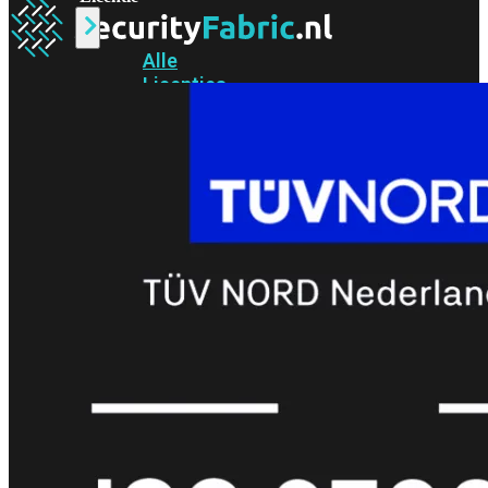
Alle
Licenties
bekijken
FortiCare
Support
FortiCare
Essentials
FortiCare
Premium
FortiCare
Elite
FortiCare
Upgrades
FortiCare
RMA
FortiCare
1