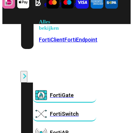
Prem
FortiCloud
Alles
bekijken
FortiClient
FortiEndpoint
Security
Fabric
Producten
FortiGate
FortiSwitch
FortiAP