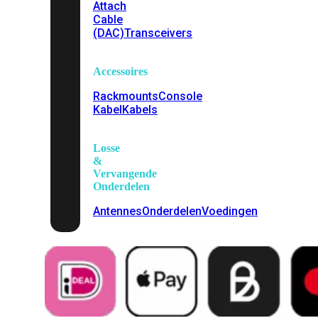
Attach
Cable
(DAC)
Transceivers
Accessoires
Rackmounts
Console
Kabel
Kabels
Losse
&
Vervangende
Onderdelen
Antennes
Onderdelen
Voedingen