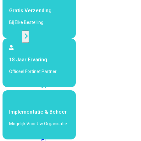
424F-
POE
Gratis Verzending
Bij Elke Bestelling
WiFi
Alle
Access
18 Jaar Ervaring
Points
bekijken
Officeel Fortinet Partner
Wi-
Fi
Generatie
Wi-
Fi
Implementatie & Beheer
5
Wi-
Mogelijk Voor Uw Organisatie
Fi
6
Wi-
Fi