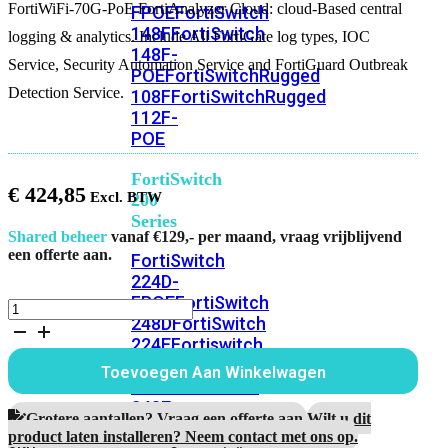
FortiWiFi-70G-PoE FortiAnalyzer Cloud: cloud-Based central
FPOE
FortiSwitch
148F
FortiSwitch
logging & analytics. Include All FortiGate log types, IOC
148F-
Service, Security Automation Service and FortiGuard Outbreak
POE
FortiSwitchRugged
Detection Service.
108F
FortiSwitchRugged
112F-
POE
FortiSwitch
€
424,85
200
Series
Shared beheer
vanaf €129,- per maand, vraag vrijblijvend
een offerte aan.
FortiSwitch
224D-
FPOE
FortiSwitch
FortiWiFi-
248D
FortiSwitch
70G-
224E
Fortiswitch
PoE
1
224E-
Toevoegen Aan Winkelwagen
Jaar
POE
FortiSwitch
FortiAnalyzer
248E-
Cloud
Grotere aantallen? Vraag een offerte aan.
Wilt u dit
POE
FortiSwitch
aantal
product laten installeren? Neem contact met ons op.