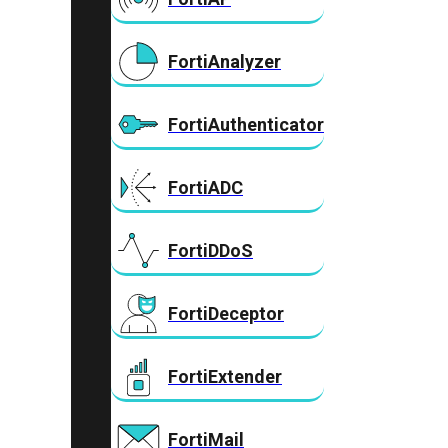
FortiAnalyzer
FortiAuthenticator
FortiADC
FortiDDoS
FortiDeceptor
FortiExtender
FortiMail