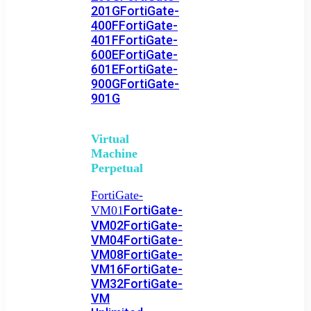
201G
FortiGate-
400F
FortiGate-
401F
FortiGate-
600E
FortiGate-
601E
FortiGate-
900G
FortiGate-
901G
Virtual
Machine
Perpetual
FortiGate-
FortiGate-
VM01
VM02
FortiGate-
VM04
FortiGate-
VM08
FortiGate-
VM16
FortiGate-
VM32
FortiGate-
VM