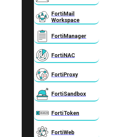
FortiMail
Workspace
FortiManager
FortiNAC
FortiProxy
FortiSandbox
FortiToken
FortiWeb