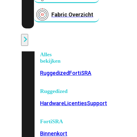
Fabric Overzicht
Industrieel
Alles
bekijken
Ruggedized
FortiSRA
Ruggedized
Hardware
Licenties
Support
FortiSRA
Binnenkort