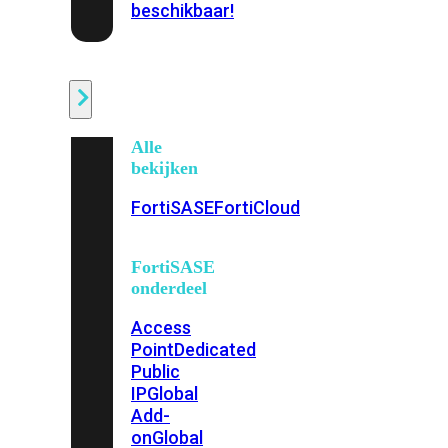
beschikbaar!
Cloud
Alle
bekijken
FortiSASE
FortiCloud
FortiSASE
onderdeel
Access
Point
Dedicated
Public
IP
Global
Add-
on
Global