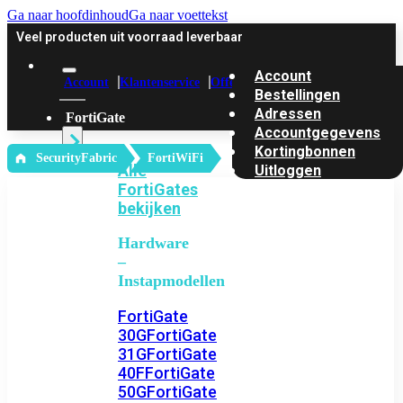
Ga naar hoofdinhoud
Ga naar voettekst
Veel producten uit voorraad leverbaar
Account
Account
Klantenservice
Offerte
Bestellingen
Adressen
FortiGate
Accountgegevens
Kortingbonnen
‎ SecurityFabric
FortiWiFi
Alle
Uitloggen
FortiGates
bekijken
Hardware
–
Instapmodellen
FortiGate
30G
FortiGate
31G
FortiGate
40F
FortiGate
50G
FortiGate