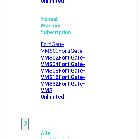
Unlimited
Virtual
Machine
Subscription
FortiGate-
FortiGate-
VMS01
VMS02
FortiGate-
VMS04
FortiGate-
VMS08
FortiGate-
VMS16
FortiGate-
VMS32
FortiGate-
VMS
Unlimited
Switch
Alle