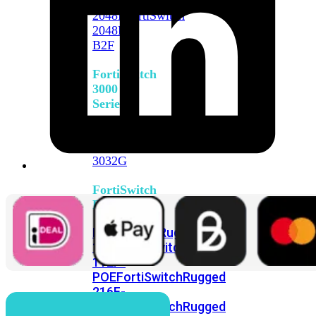
FortiSwitch
2048F
FortiSwitch
2048F-
B2F
FortiSwitch
3000
Series
FortiSwitch
3032E
FortiSwitch
3032G
FortiSwitch
Ruggedized
FortiSwitchRugged
108F
FortiSwitchRugged
112F-
POE
FortiSwitchRugged
216F-
POE
FortiSwitchRugged