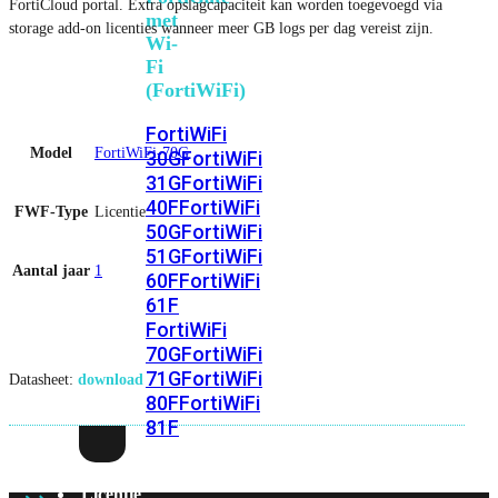
FortiCloud portal. Extra opslagcapaciteit kan worden toegevoegd via
met
storage add-on licenties wanneer meer GB logs per dag vereist zijn.
Wi-
Fi
(FortiWiFi)
FortiWiFi
Model
FortiWiFi-70G
30G
FortiWiFi
31G
FortiWiFi
40F
FortiWiFi
FWF-Type
Licentie
50G
FortiWiFi
51G
FortiWiFi
Aantal jaar
1
60F
FortiWiFi
61F
FortiWiFi
70G
FortiWiFi
71G
FortiWiFi
Datasheet:
download
80F
FortiWiFi
81F
Licentie