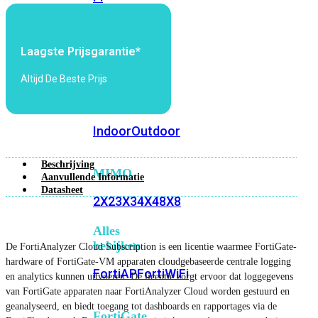
6E
Wi-
Fi
7
Laagste Prijsgarantie*
Wi-
Altijd De Beste Prijs
Fi
Omgeving
Indoor
Outdoor
Beschrijving
MIMO
Aanvullende Informatie
Datasheet
2X2
3X3
4X4
8X8
Alles
bekijken
De FortiAnalyzer Cloud Subscription is een licentie waarmee FortiGate-
hardware of FortiGate-VM apparaten cloudgebaseerde centrale logging
FortiAP
FortiWiFi
en analytics kunnen uitvoeren. De licentie zorgt ervoor dat loggegevens
van FortiGate apparaten naar FortiAnalyzer Cloud worden gestuurd en
geanalyseerd, en biedt toegang tot dashboards en rapportages via de
FortiGate