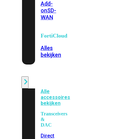
Add-
on
SD-
WAN
FortiCloud
Alles
bekijken
Accessoires
Alle
accessoires
bekijken
Transceivers
&
DAC
Direct