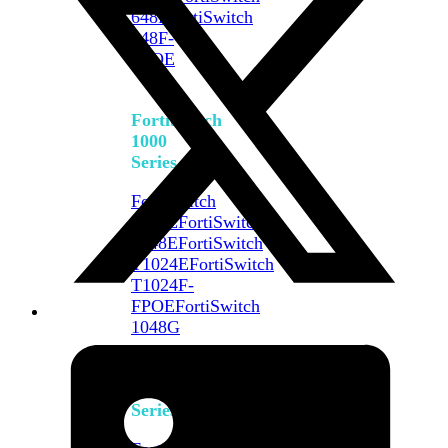
648F
FortiSwitch
648F-
FPOE
FortiSwitch
1000
Series
FortiSwitch
1024E
FortiSwitch
1048E
FortiSwitch
T1024E
FortiSwitch
T1024F-
FPOE
FortiSwitch
1048G
FortiSwitch
2000
Series