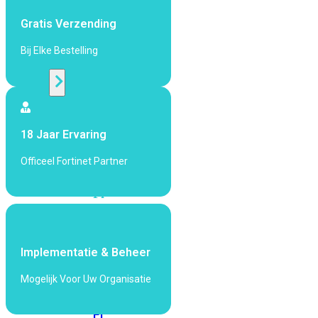
424F-
POE
Gratis Verzending
Bij Elke Bestelling
WiFi
Alle
Access
18 Jaar Ervaring
Points
bekijken
Officeel Fortinet Partner
Wi-
Fi
Generatie
Wi-
Fi
Implementatie & Beheer
5
Wi-
Mogelijk Voor Uw Organisatie
Fi
6
Wi-
Fi