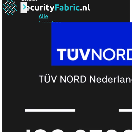
Alle
Licenties
bekijken
FortiCare
Support
FortiCare
Essentials
FortiCare
Premium
FortiCare
Elite
FortiCare
Upgrades
FortiCare
RMA
FortiCare
1