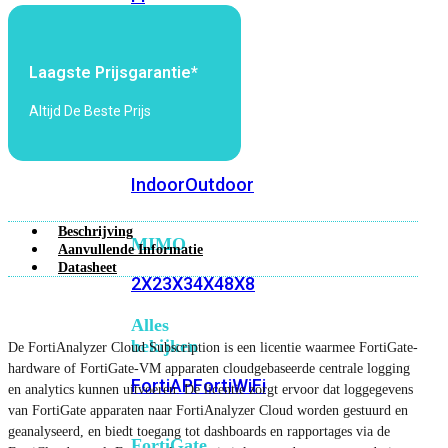
6E
Wi-
Fi
7
Laagste Prijsgarantie*
Wi-
Altijd De Beste Prijs
Fi
Omgeving
Indoor
Outdoor
Beschrijving
MIMO
Aanvullende Informatie
Datasheet
2X2
3X3
4X4
8X8
Alles
bekijken
De FortiAnalyzer Cloud Subscription is een licentie waarmee FortiGate-
hardware of FortiGate-VM apparaten cloudgebaseerde centrale logging
FortiAP
FortiWiFi
en analytics kunnen uitvoeren. De licentie zorgt ervoor dat loggegevens
van FortiGate apparaten naar FortiAnalyzer Cloud worden gestuurd en
geanalyseerd, en biedt toegang tot dashboards en rapportages via de
FortiGate