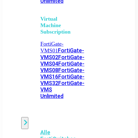
Unlimited
Virtual
Machine
Subscription
FortiGate-
FortiGate-
VMS01
VMS02
FortiGate-
VMS04
FortiGate-
VMS08
FortiGate-
VMS16
FortiGate-
VMS32
FortiGate-
VMS
Unlimited
Switch
Alle