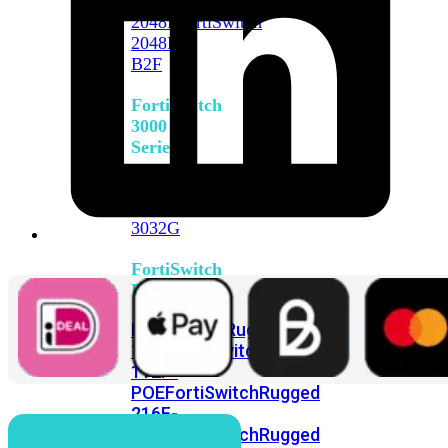
FortiSwitch
2048F
FortiSwitch
2048F-
B2F
FortiSwitch
3000
Series
FortiSwitch
3032E
FortiSwitch
3032G
FortiSwitch
Ruggedized
FortiSwitchRugged
108F
FortiSwitchRugged
112F-
POE
FortiSwitchRugged
216F-
POE
FortiSwitchRugged