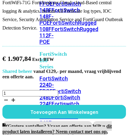
FortiWiFi-71G FortiAnalyzer Cloud: cloud-Based central
FPOE
FortiSwitch
148F
FortiSwitch
logging & analytics. Include All FortiGate log types, IOC
148F-
Service, Security Automation Service and FortiGuard Outbreak
POE
FortiSwitchRugged
Detection Service.
108F
FortiSwitchRugged
112F-
POE
FortiSwitch
€
1.907,84
200
Series
Shared beheer
vanaf €129,- per maand, vraag vrijblijvend
een offerte aan.
FortiSwitch
224D-
FPOE
FortiSwitch
FortiWiFi-
248D
FortiSwitch
71G
224E
Fortiswitch
5
Jaar
224E-
Toevoegen Aan Winkelwagen
FortiAnalyzer
POE
FortiSwitch
Cloud
248E-
aantal
Grotere aantallen? Vraag een offerte aan.
Wilt u dit
POE
FortiSwitch
product laten installeren? Neem contact met ons op.