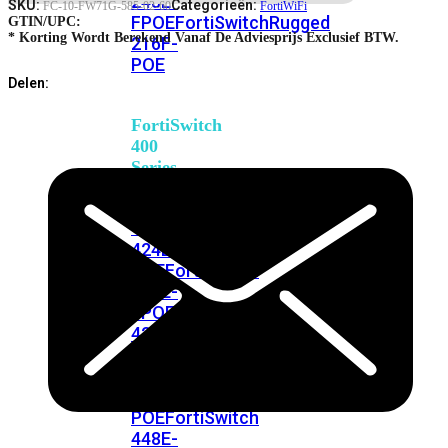
248E-
SKU:
Categorieën:
FC-10-FW71G-585-02-60
FortiWiFi
FPOE
FortiSwitchRugged
GTIN/UPC:
* Korting Wordt Berekend Vanaf De Adviesprijs Exclusief BTW.
216F-
POE
Delen:
FortiSwitch
400
Series
FortiSwitch
FortiSwitch
424E
424E-
POE
FortiSwitch
424E-
FPOE
FortiSwitch
424E-
Fiber
FortiSwitch
448E
FortiSwitch
448E-
POE
FortiSwitch
448E-