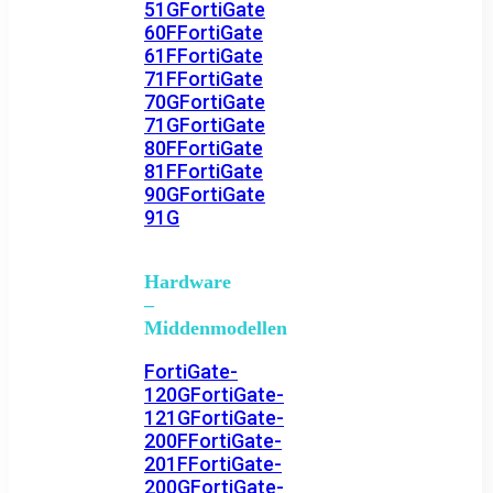
51G
FortiGate
60F
FortiGate
61F
FortiGate
71F
FortiGate
70G
FortiGate
71G
FortiGate
80F
FortiGate
81F
FortiGate
90G
FortiGate
91G
Hardware
–
Middenmodellen
FortiGate-
120G
FortiGate-
121G
FortiGate-
200F
FortiGate-
201F
FortiGate-
200G
FortiGate-