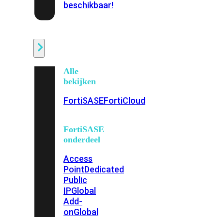
beschikbaar!
Cloud
Alle
bekijken
FortiSASE
FortiCloud
FortiSASE
onderdeel
Access
Point
Dedicated
Public
IP
Global
Add-
on
Global