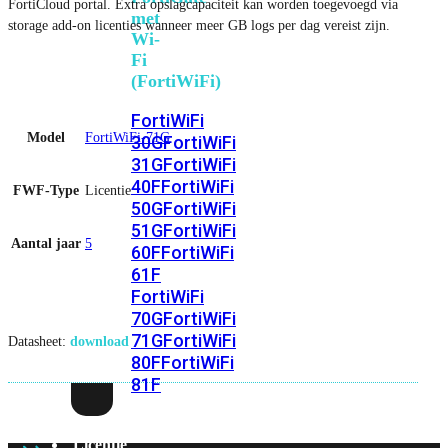
FortiCloud portal. Extra opslagcapaciteit kan worden toegevoegd via
met
storage add-on licenties wanneer meer GB logs per dag vereist zijn.
Wi-
Fi
(FortiWiFi)
FortiWiFi
Model
FortiWiFi-71G
30G
FortiWiFi
31G
FortiWiFi
40F
FortiWiFi
FWF-Type
Licentie
50G
FortiWiFi
51G
FortiWiFi
Aantal jaar
5
60F
FortiWiFi
61F
FortiWiFi
70G
FortiWiFi
71G
FortiWiFi
Datasheet:
download
80F
FortiWiFi
81F
Licentie