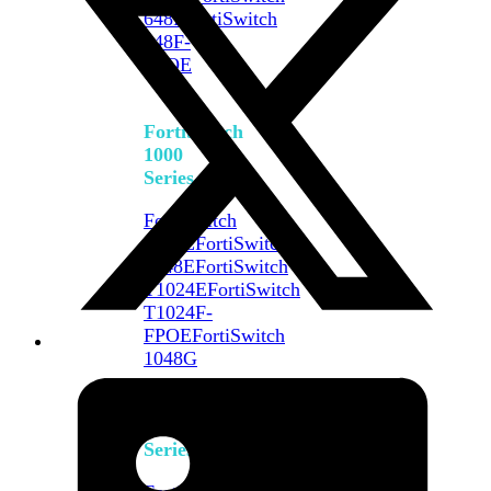
648F
FortiSwitch
648F-
FPOE
FortiSwitch
1000
Series
FortiSwitch
1024E
FortiSwitch
1048E
FortiSwitch
T1024E
FortiSwitch
T1024F-
FPOE
FortiSwitch
1048G
FortiSwitch
2000
Series