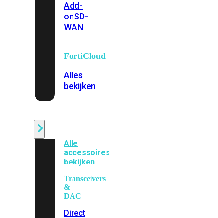
Add-
on
SD-
WAN
FortiCloud
Alles
bekijken
Accessoires
Alle
accessoires
bekijken
Transceivers
&
DAC
Direct