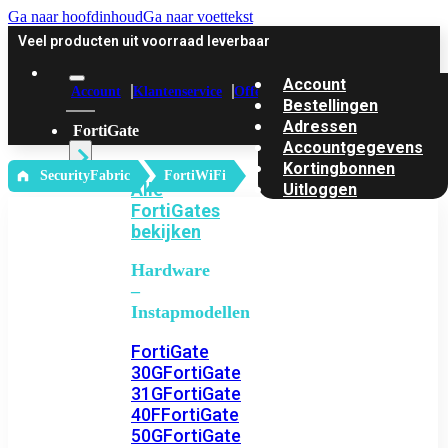
Ga naar hoofdinhoud
Ga naar voettekst
Veel producten uit voorraad leverbaar
Account
Account
Klantenservice
Offerte
Bestellingen
Adressen
FortiGate
Accountgegevens
Kortingbonnen
‎ SecurityFabric
FortiWiFi
Alle
Uitloggen
FortiGates
bekijken
Hardware
–
Instapmodellen
FortiGate
30G
FortiGate
31G
FortiGate
40F
FortiGate
50G
FortiGate