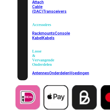
Attach
Cable
(DAC)
Transceivers
Accessoires
Rackmounts
Console
Kabel
Kabels
Losse
&
Vervangende
Onderdelen
Antennes
Onderdelen
Voedingen