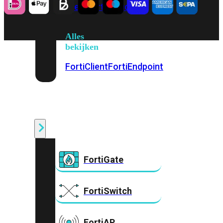
Prem
FortiCloud
Alles
bekijken
FortiClient
FortiEndpoint
Security
Fabric
Producten
FortiGate
FortiSwitch
FortiAP