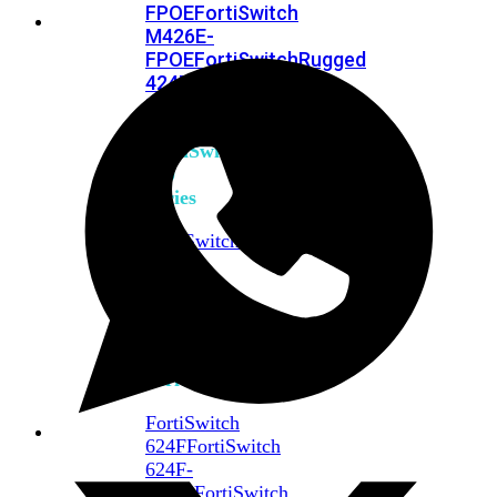
FPOE
FortiSwitch
M426E-
FPOE
FortiSwitchRugged
424F-
POE
FortiSwitch
500
Series
FortiSwitch
548D-
FPOE
FortiSwitch
600
Series
FortiSwitch
624F
FortiSwitch
624F-
FPOE
FortiSwitch