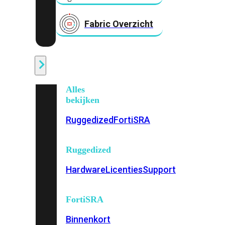
Fabric Overzicht
Industrieel
Alles
bekijken
Ruggedized
FortiSRA
Ruggedized
Hardware
Licenties
Support
FortiSRA
Binnenkort