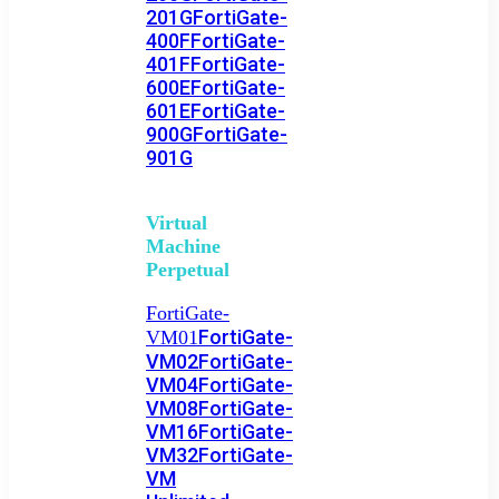
201G
FortiGate-
400F
FortiGate-
401F
FortiGate-
600E
FortiGate-
601E
FortiGate-
900G
FortiGate-
901G
Virtual
Machine
Perpetual
FortiGate-
FortiGate-
VM01
VM02
FortiGate-
VM04
FortiGate-
VM08
FortiGate-
VM16
FortiGate-
VM32
FortiGate-
VM