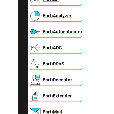
FortiAnalyzer
FortiAuthenticator
FortiADC
FortiDDoS
FortiDeceptor
FortiExtender
FortiMail