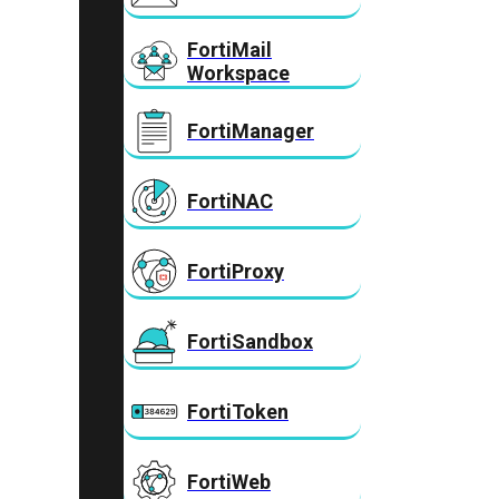
FortiMail
Workspace
FortiManager
FortiNAC
FortiProxy
FortiSandbox
FortiToken
FortiWeb