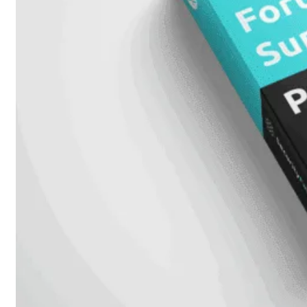
248E-
FPOE
FortiSwitchRugged
216F-
POE
FortiSwitch
400
Series
FortiSwitch
FortiSwitch
424E
424E-
POE
FortiSwitch
424E-
FPOE
FortiSwitch
424E-
Fiber
FortiSwitch
448E
FortiSwitch
448E-
POE
FortiSwitch
448E-