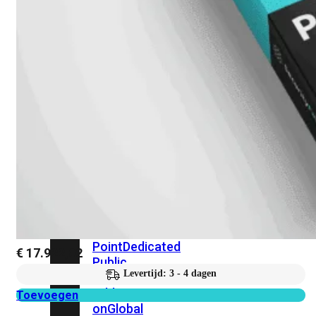
beschikbaar!
Cloud
Alle
bekijken
FortiSASE
FortiCloud
FortiSASE
onderdeel
Access
Point
Dedicated
€
17.922,02
Public
Levertijd: 3 - 4 dagen
IP
Global
Add-
Toevoegen
on
Global