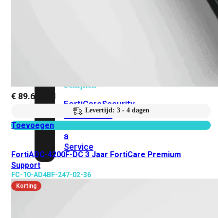
Protection
Enterprise
Protection
SOC
as
a
Service
Alles
bekijken
€
89.610,11
FortiCare
Security
Levertijd: 3 - 4 dagen
Bundels
SOC
as
Toevoegen
a
Service
FortiADC-4200F-DC 3 Jaar FortiCare Premium
Support
FC-10-AD4BF-247-02-36
Endpoint
Beveiliging
Korting