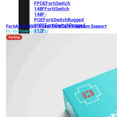
FPOE
FortiSwitch
148F
FortiSwitch
148F-
POE
FortiSwitchRugged
108F
FortiSwitchRugged
FortiADC-5000F 1 Jaar FortiCare Premium Support
112F-
FC-10-FD5KF-247-02-12
POE
Korting
FortiSwitch
200
Series
FortiSwitch
224D-
FPOE
FortiSwitch
248D
FortiSwitch
224E
Fortiswitch
224E-
POE
FortiSwitch
248E-
POE
FortiSwitch