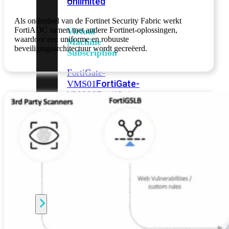
Unlimited
Als onderdeel van de Fortinet Security Fabric werkt
FortiADC samen met andere Fortinet-oplossingen,
Virtual
waardoor een uniforme en robuuste
Machine
beveiligingsarchitectuur wordt gecreëerd.
Subscription
FortiGate-
FortiGate-
VMS01
VMS02
FortiGate-
VMS04
FortiGate-
VMS08
FortiGate-
VMS16
FortiGate-
VMS32
FortiGate-
VMS
Unlimited
Switch
Alle