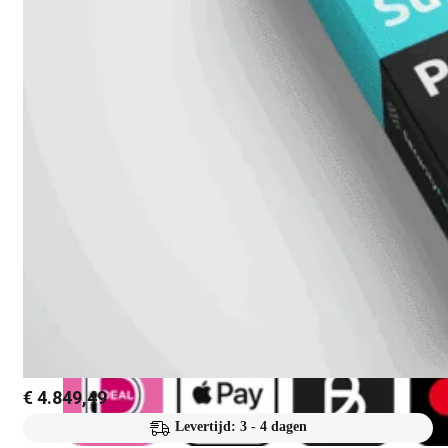
Attach
Cable
(DAC)
Transceivers
Accessoires
Rackmounts
Console
Kabel
Kabels
Losse
&
Vervangende
Onderdelen
Antennes
Onderdelen
Voedingen
€
4.849,49
Levertijd: 3 - 4 dagen