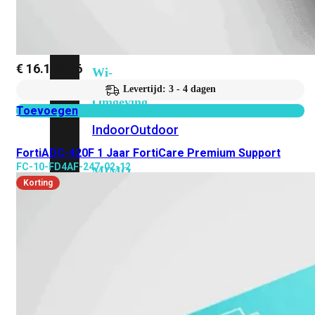
6E
Wi-
Fi
7
€
16.122,56
Wi-
Fi
Levertijd: 3 - 4 dagen
Omgeving
Toevoegen
Indoor
Outdoor
FortiADC-420F 1 Jaar FortiCare Premium Support
FC-10-FD4AF-247-02-12
MIMO
Korting
2X2
3X3
4X4
8X8
Alles
bekijken
FortiAP
FortiWiFi
FortiGate