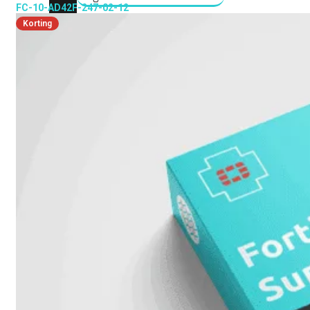
FC-10-AD42F-247-02-12
Korting
Fabric Overzicht
Industrieel
Alles
bekijken
Ruggedized
FortiSRA
Ruggedized
Hardware
Licenties
Support
FortiSRA
Binnenkort