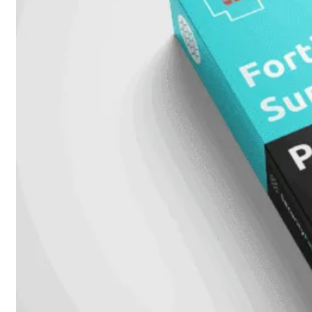
424F-
POE
WiFi
Alle
Access
Points
bekijken
Wi-
Fi
Generatie
Wi-
Fi
5
Wi-
Fi
6
Wi-
Fi