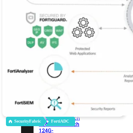
FortiSwitches
bekijken
FortiSwitch
100
Series
FortiSwitch
108F
FortiSwitch
108F-
POE
FortiSwitch
108F-
FPOE
FortiSwitch
110G-
FPOE
FortiSwitch
124F
FortiSwitch
124F-
POE
FortiSwitch
124F-
FPOE
FortiSwitch
SecurityFabric
FortiADC
124G
FortiSwitch
124G-