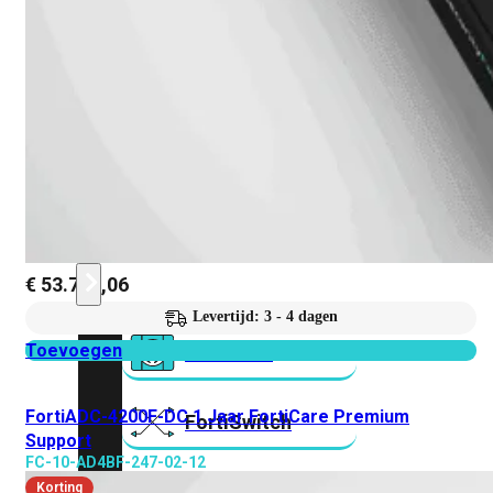
Prem
FortiCloud
Alles
bekijken
FortiClient
FortiEndpoint
Security
Fabric
Producten
€
53.766,06
Levertijd: 3 - 4 dagen
Toevoegen
FortiGate
FortiADC-4200F-DC 1 Jaar FortiCare Premium
FortiSwitch
Support
FC-10-AD4BF-247-02-12
FortiAP
Korting