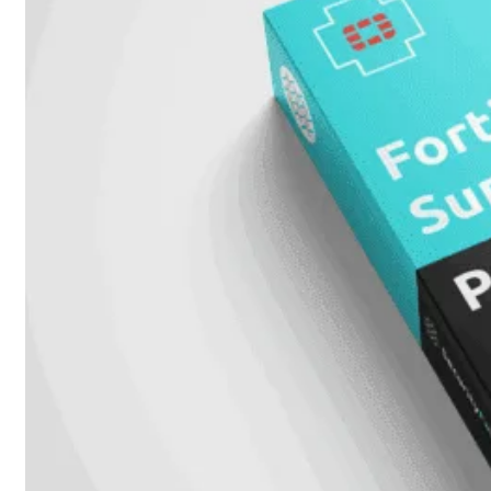
met
Wi-
Fi
(FortiWiFi)
FortiWiFi
30G
FortiWiFi
31G
FortiWiFi
40F
FortiWiFi
50G
FortiWiFi
51G
FortiWiFi
60F
FortiWiFi
61F
FortiWiFi
70G
FortiWiFi
71G
FortiWiFi
80F
FortiWiFi
81F
Licentie