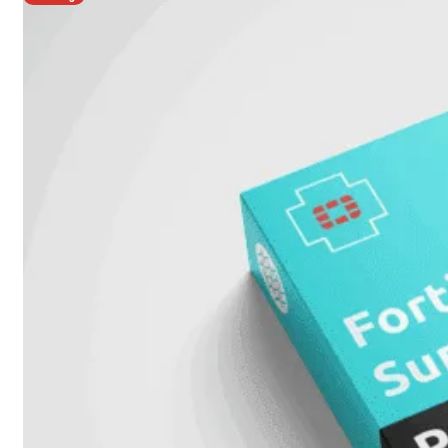
FortiAnalyzer
FortiAuthenticator
FortiADC
FortiDDoS
FortiDeceptor
FortiExtender
FortiMail