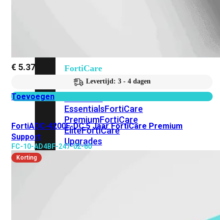
Alle
Licenties
bekijken
€
5.374,19
FortiCare
Support
Levertijd: 3 - 4 dagen
Toevoegen
FortiCare
Essentials
FortiCare
Premium
FortiCare
FortiADC-4200F-DC 5 Jaar FortiCare Premium
Elite
FortiCare
Support
Upgrades
FC-10-AD4BF-247-02-60
Korting
FortiCare
RMA
FortiCare
1