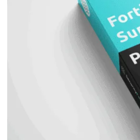
648F
FortiSwitch
648F-
FPOE
FortiSwitch
1000
Series
FortiSwitch
1024E
FortiSwitch
1048E
FortiSwitch
T1024E
FortiSwitch
T1024F-
FPOE
FortiSwitch
1048G
FortiSwitch
2000
Series