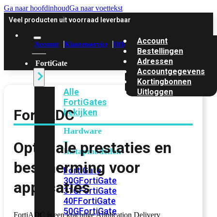
Ga naar hoofdinhoud
Ga naar voettekst
Veel producten uit voorraad leverbaar
Account
Account
Klantenservice
Offerte
Bestellingen
Adressen
FortiGate
Accountgegevens
Kortingbonnen
Alle
Uitloggen
FortiGates
FortiADC
bekijken
Hardware
–
Optimale prestaties en
Instapmodellen
bescherming voor
FortiGate
30G
FortiGate
applicaties
31G
FortiGate
40F
FortiGate
50G
FortiGate
FortiADC is een krachtige Application Delivery