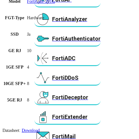
Model
FortiGate-201G
FGT-Type
Hardware
FortiAnalyzer
SSD
Ja
FortiAuthenticator
GE RJ
10
FortiADC
1GE SFP
4
FortiDDoS
10GE SFP+
8
FortiDeceptor
5GE RJ
8
FortiExtender
Datasheet:
Download
FortiMail