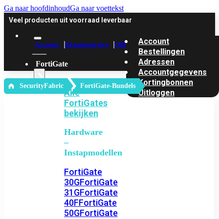
Ga naar hoofdinhoud
Ga naar voettekst
Veel producten uit voorraad leverbaar
Account
Account
Klantenservice
Offerte
Bestellingen
Adressen
FortiGate
Accountgegevens
Kortingbonnen
‎ SecurityFabric
FortiGate-Bundels
Alle
Uitloggen
FortiGates
bekijken
Hardware
–
Instapmodellen
FortiGate
30G
FortiGate
31G
FortiGate
40F
FortiGate
50G
FortiGate