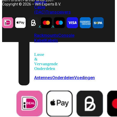
Attach
Copyright © 2026 – Wifi Experts B.V.
Cable
(DAC)
Transceivers
Accessoires
Rackmounts
Console
Kabel
Kabels
Losse
&
Vervangende
Onderdelen
Antennes
Onderdelen
Voedingen