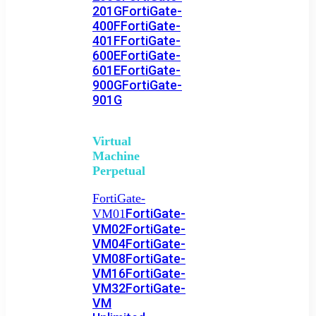
201G
FortiGate-
400F
FortiGate-
401F
FortiGate-
600E
FortiGate-
601E
FortiGate-
900G
FortiGate-
901G
Virtual
Machine
Perpetual
FortiGate-
FortiGate-
VM01
VM02
FortiGate-
VM04
FortiGate-
VM08
FortiGate-
VM16
FortiGate-
VM32
FortiGate-
VM