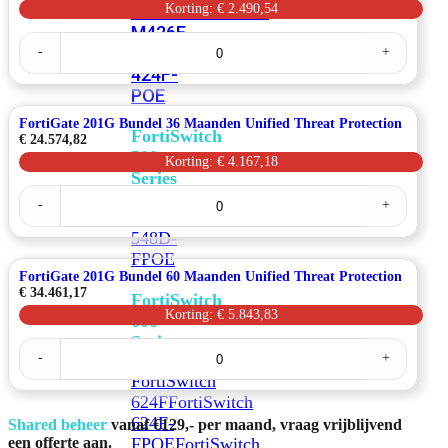
FPOE
FortiSwitch
Korting: € 2.490,54
M426E-
FortiGate
FPOE
FortiSwitchRugged
-
+
201G
Bundel
424F-
12
POE
Maanden
Unified
FortiGate 201G Bundel 36 Maanden Unified Threat Protection
FortiSwitch
Threat
€
24.574,82
Protection
500
Korting: € 4.167,18
aantal
Series
FortiGate
-
+
201G
FortiSwitch
Bundel
548D-
36
Maanden
FPOE
Unified
FortiGate 201G Bundel 60 Maanden Unified Threat Protection
Threat
€
34.461,17
FortiSwitch
Protection
Korting: € 5.843,83
600
aantal
Series
FortiGate
-
+
201G
Bundel
FortiSwitch
60
624F
FortiSwitch
Maanden
624F-
Shared beheer
vanaf €129,- per maand, vraag vrijblijvend
Unified
Threat
FPOE
FortiSwitch
een offerte aan.