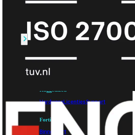
Fabric Overzicht
Industrieel
Alles
bekijken
Ruggedized
FortiSRA
Ruggedized
Hardware
Licenties
Support
FortiSRA
Binnenkort