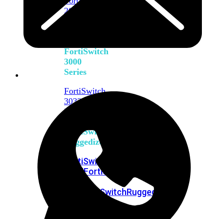
FortiSwitch
2048F
FortiSwitch
2048F-
B2F
FortiSwitch
3000
Series
FortiSwitch
3032E
FortiSwitch
3032G
FortiSwitch
Ruggedized
FortiSwitchRugged
108F
FortiSwitchRugged
112F-
POE
FortiSwitchRugged
216F-
POE
FortiSwitchRugged