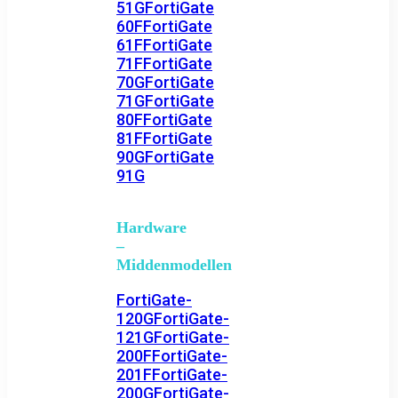
51G
FortiGate
60F
FortiGate
61F
FortiGate
71F
FortiGate
70G
FortiGate
71G
FortiGate
80F
FortiGate
81F
FortiGate
90G
FortiGate
91G
Hardware
–
Middenmodellen
FortiGate-
120G
FortiGate-
121G
FortiGate-
200F
FortiGate-
201F
FortiGate-
200G
FortiGate-