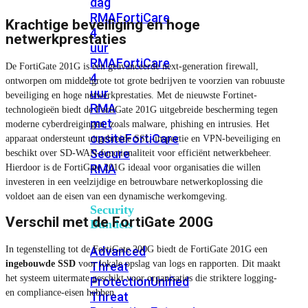
dag
RMA
FortiCare
Krachtige beveiliging en hoge
4
netwerkprestaties
uur
RMA
FortiCare
De FortiGate 201G is een geavanceerde next-generation firewall,
4
ontworpen om middelgrote tot grote bedrijven te voorzien van robuuste
uur
beveiliging en hoge netwerkprestaties. Met de nieuwste Fortinet-
RMA
technologieën biedt de FortiGate 201G uitgebreide bescherming tegen
met
moderne cyberdreigingen, zoals malware, phishing en intrusies. Het
onsite
FortiCare
apparaat ondersteunt uitgebreide SSL-inspectie en VPN-beveiliging en
Secure
beschikt over SD-WAN-functionaliteit voor efficiënt netwerkbeheer.
RMA
Hierdoor is de FortiGate 201G ideaal voor organisaties die willen
investeren in een veelzijdige en betrouwbare netwerkoplossing die
voldoet aan de eisen van een dynamische werkomgeving.
Security
Verschil met de FortiGate 200G
Bundels
In tegenstelling tot de FortiGate 200G biedt de FortiGate 201G een
Advanced
ingebouwde SSD
voor lokale opslag van logs en rapporten. Dit maakt
Threat
het systeem uitermate geschikt voor organisaties die striktere logging-
Protection
Unified
en compliance-eisen hebben.
Threat