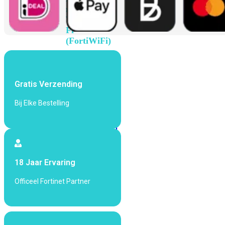
met
Wi-
Fi
(FortiWiFi)
FortiWiFi
30G
FortiWiFi
31G
FortiWiFi
Gratis Verzending
40F
FortiWiFi
Bij Elke Bestelling
50G
FortiWiFi
51G
FortiWiFi
60F
FortiWiFi
61F
FortiWiFi
70G
FortiWiFi
18 Jaar Ervaring
71G
FortiWiFi
80F
FortiWiFi
Officeel Fortinet Partner
81F
Licentie