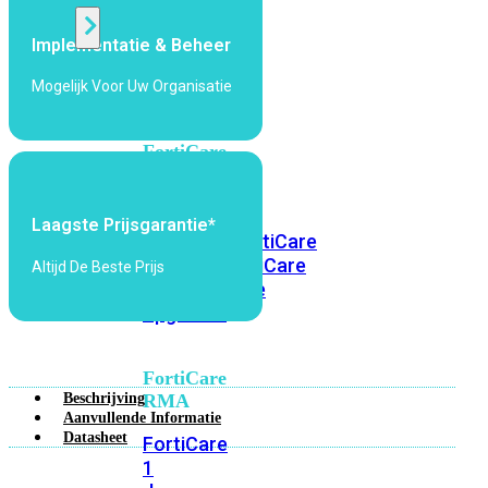
Implementatie & Beheer
Alle
Licenties
Mogelijk Voor Uw Organisatie
bekijken
FortiCare
Support
FortiCare
Laagste Prijsgarantie*
Essentials
FortiCare
Premium
FortiCare
Altijd De Beste Prijs
Elite
FortiCare
Upgrades
FortiCare
Beschrijving
RMA
Aanvullende Informatie
Datasheet
FortiCare
1