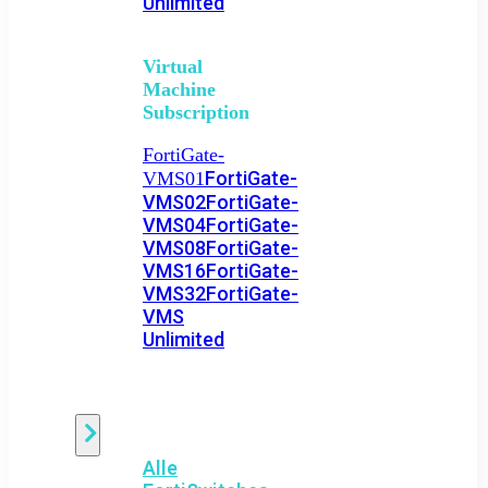
Unlimited
Virtual
Machine
Subscription
FortiGate-
FortiGate-
VMS01
VMS02
FortiGate-
VMS04
FortiGate-
VMS08
FortiGate-
VMS16
FortiGate-
VMS32
FortiGate-
VMS
Unlimited
Switch
Alle