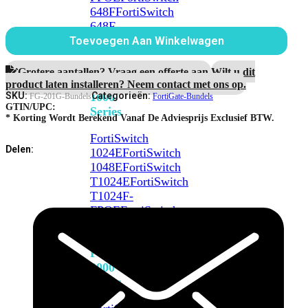
Protection
648F
FortiSwitch
aantal
648F-
FPOE
Toevoegen Aan Winkelwagen
Grotere aantallen? Vraag een offerte aan.
Wilt u dit
FortiSwitch
product laten installeren? Neem contact met ons op.
1000
SKU:
Categorieën:
FG-201G-Bundels
FortiGate-Bundels
GTIN/UPC:
Series
* Korting Wordt Berekend Vanaf De Adviesprijs Exclusief BTW.
FortiSwitch
Delen:
1024E
FortiSwitch
1048E
FortiSwitch
T1024E
FortiSwitch
T1024F-
FPOE
FortiSwitch
1048G
FortiSwitch
2000
Series