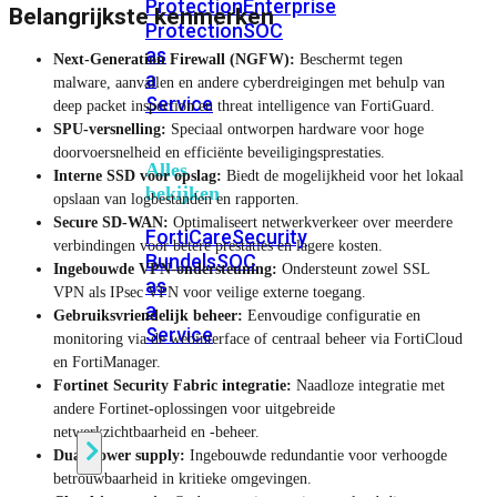
Protection
Enterprise
Belangrijkste kenmerken
Protection
SOC
as
Next-Generation Firewall (NGFW):
Beschermt tegen
a
malware, aanvallen en andere cyberdreigingen met behulp van
Service
deep packet inspection en threat intelligence van FortiGuard.
SPU-versnelling:
Speciaal ontworpen hardware voor hoge
doorvoersnelheid en efficiënte beveiligingsprestaties.
Alles
Interne SSD voor opslag:
Biedt de mogelijkheid voor het lokaal
bekijken
opslaan van logbestanden en rapporten.
Secure SD-WAN:
Optimaliseert netwerkverkeer over meerdere
FortiCare
Security
verbindingen voor betere prestaties en lagere kosten.
Bundels
SOC
Ingebouwde VPN-ondersteuning:
Ondersteunt zowel SSL
as
VPN als IPsec VPN voor veilige externe toegang.
a
Gebruiksvriendelijk beheer:
Eenvoudige configuratie en
Service
monitoring via de webinterface of centraal beheer via FortiCloud
en FortiManager.
Fortinet Security Fabric integratie:
Naadloze integratie met
Endpoint
andere Fortinet-oplossingen voor uitgebreide
Beveiliging
netwerkzichtbaarheid en -beheer.
Dual power supply:
Ingebouwde redundantie voor verhoogde
betrouwbaarheid in kritieke omgevingen.