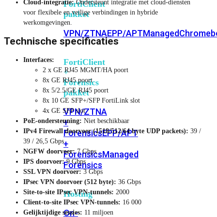
Cloud-integratie:
Ondersteunt integratie met cloud-diensten
FortiClient
voor flexibele en veilige verbindingen in hybride
pakket
werkomgevingen.
VPN/ZTNA
EPP/APT
Managed
Chromeb
Technische specificaties
Interfaces:
FortiClient
2 x GE RJ45 MGMT/HA poort
+
8x GE RJ45 poort
Forensics
8x 5/2.5/GE RJ45 poort
pakket
8x 10 GE SFP+/SFP FortiLink slot
VPN/ZTNA
4x GE SFP slot
+
PoE-ondersteuning:
Niet beschikbaar
IPv4 Firewall doorvoer (1518/512/64 byte UDP packets):
39 /
Forensics
EPP/APT
39 / 26,5 Gbps
+
NGFW doorvoer:
7 Gbps
Forensics
Managed
IPS doorvoer:
9 Gbps
Forensics
SSL VPN doorvoer:
3 Gbps
IPsec VPN doorvoer (512 byte):
36 Gbps
Site-to-site IPsec VPN-tunnels:
2000
Hosting
Client-to-site IPsec VPN-tunnels:
16 000
On-
Gelijktijdige sessies:
11 miljoen