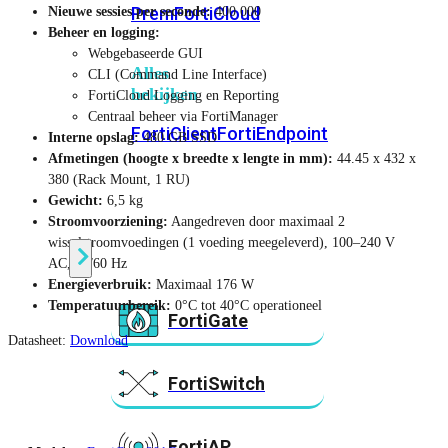
Prem
FortiCloud
Nieuwe sessies per seconde:
400 000
Beheer en logging:
Webgebaseerde GUI
Alles
CLI (Command Line Interface)
bekijken
FortiCloud Logging en Reporting
Centraal beheer via FortiManager
FortiClient
FortiEndpoint
Interne opslag:
480 GB SSD
Afmetingen (hoogte x breedte x lengte in mm):
44.45 x 432 x
380 (Rack Mount, 1 RU)
Security
Gewicht:
6,5 kg
Fabric
Stroomvoorziening:
Aangedreven door maximaal 2
Producten
wisselstroomvoedingen (1 voeding meegeleverd), 100–240 V
AC, 50/60 Hz
Energieverbruik:
Maximaal 176 W
Temperatuurbereik:
0°C tot 40°C operationeel
FortiGate
Datasheet:
Download
FortiSwitch
FortiAP