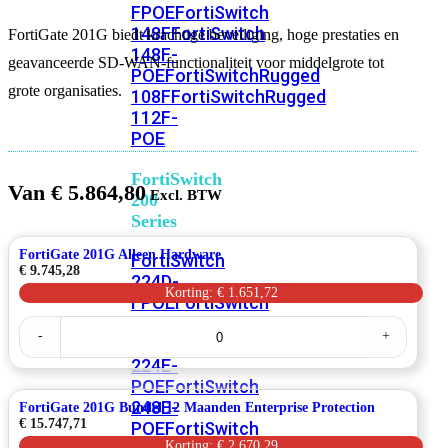
FPOE
FortiSwitch
148F
FortiSwitch
FortiGate 201G biedt krachtige beveiliging, hoge prestaties en
148F-
geavanceerde SD-WAN-functionaliteit voor middelgrote tot
POE
FortiSwitchRugged
grote organisaties.
108F
FortiSwitchRugged
112F-
POE
FortiSwitch
Van
€
5.864,80
200
Series
FortiGate 201G Alleen Hardware
FortiSwitch
€
9.745,28
224D-
Korting: € 1.651,72
FPOE
FortiSwitch
248D
FortiSwitch
FortiGate
-
+
201G
224E
Fortiswitch
Alleen
224E-
Hardware
POE
FortiSwitch
aantal
248E-
FortiGate 201G Bundel 12 Maanden Enterprise Protection
€
15.747,71
POE
FortiSwitch
Korting: € 2.670,29