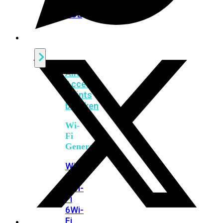
424F-
POE
WiFi
Alle
Access
Points
bekijken
Wi-
Fi
Generatie
Wi-
Fi
5
Wi-
Fi
6
Wi-
Fi