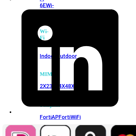
6E
Wi-
Fi
7
Wi-
Fi
Omgeving
Indoor
Outdoor
MIMO
2X2
3X3
4X4
8X8
Alles
bekijken
FortiAP
FortiWiFi
FortiGate