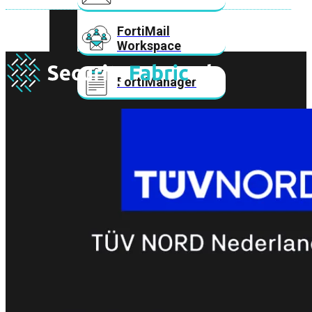
FortiMail
Workspace
FortiManager
FortiNAC
FortiProxy
FortiSandbox
FortiToken
FortiWeb