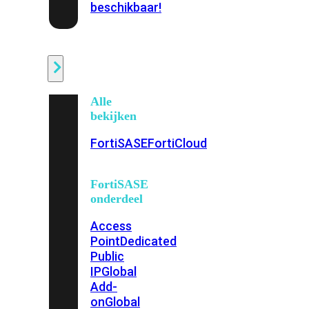
beschikbaar!
Cloud
Alle
bekijken
FortiSASE
FortiCloud
FortiSASE
onderdeel
Access
Point
Dedicated
Public
IP
Global
Add-
on
Global