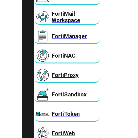
FortiMail
Workspace
FortiManager
FortiNAC
FortiProxy
FortiSandbox
FortiToken
FortiWeb