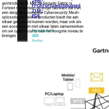
248E-
geïntroduceerd. Met de Security Fabric is
FPOE
FortiSwitchRugged
Fortinet momenteel de enige fabrikant die met
216F-
een dergelijke complete Cybersecurity Mesh-
POE
oplossing niet alleen producten biedt die aan
elkaar gekoppeld kunnen worden, maar ook als
een ecosysteem met elkaar laten samenwerken
FortiSwitch
om uw cybersecurity naar het hoogste niveau te
400
brengen.
Series
FortiSwitch
FortiSwitch
424E
424E-
POE
FortiSwitch
424E-
FPOE
FortiSwitch
424E-
Fiber
FortiSwitch
448E
FortiSwitch
448E-
POE
FortiSwitch
448E-