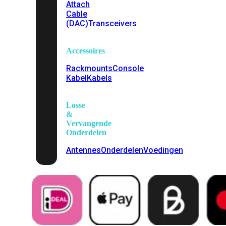
Attach
Cable
(DAC)
Transceivers
Accessoires
Rackmounts
Console
Kabel
Kabels
Losse
&
Vervangende
Onderdelen
Antennes
Onderdelen
Voedingen