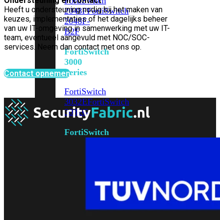
Ondersteuning en contact
FortiSwitch
Heeft u ondersteuning nodig bij het maken van
2048F
FortiSwitch
keuzes, implementaties of het dagelijks beheer
2048F-
van uw IT-omgeving in samenwerking met uw IT-
B2F
team, eventueel aangevuld met NOC/SOC-
services. Neem dan contact met ons op.
FortiSwitch
3000
Series
Contact opnemen
FortiSwitch
3032E
FortiSwitch
3032G
FortiSwitch
Ruggedized
FortiSwitchRugged
108F
FortiSwitchRugged
112F-
POE
FortiSwitchRugged
216F-
POE
FortiSwitchRugged