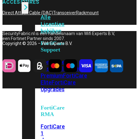
ACCESSOIRES
Direct Attach Cable (DAC)
Transceiver
Rackmount
Alle
Licenties
bekijken
SecurityFabric.nl is een handelsnaam van Wifi Experts B.V,
een Fortinet Partner sinds 2007.
FortiCare
Copyright © 2026 – Wifi Experts B.V.
Support
FortiCare
Essentials
FortiCare
Premium
FortiCare
Elite
FortiCare
Upgrades
FortiCare
RMA
FortiCare
1