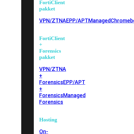
FortiClient
pakket
VPN/ZTNA
EPP/APT
Managed
Chromeb
FortiClient
+
Forensics
pakket
VPN/ZTNA
+
Forensics
EPP/APT
+
Forensics
Managed
Forensics
Hosting
On-