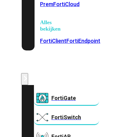
Prem
FortiCloud
Alles
bekijken
FortiClient
FortiEndpoint
Security
Fabric
Producten
FortiGate
FortiSwitch
FortiAP