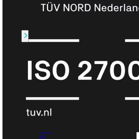
424F-
POE
WiFi
Alle
Access
Points
bekijken
Wi-
Fi
Generatie
Wi-
Fi
5
Wi-
Fi
6
Wi-
Fi