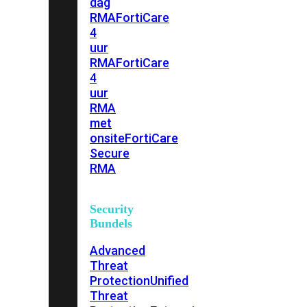
dag
RMA
FortiCare
4
uur
RMA
FortiCare
4
uur
RMA
met
onsite
FortiCare
Secure
RMA
Security
Bundels
Advanced
Threat
Protection
Unified
Threat