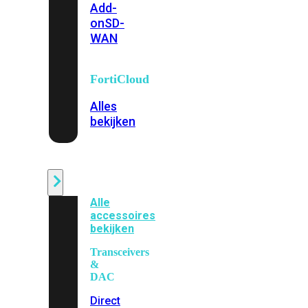
Add-
on
SD-
WAN
FortiCloud
Alles
bekijken
Accessoires
Alle
accessoires
bekijken
Transceivers
&
DAC
Direct