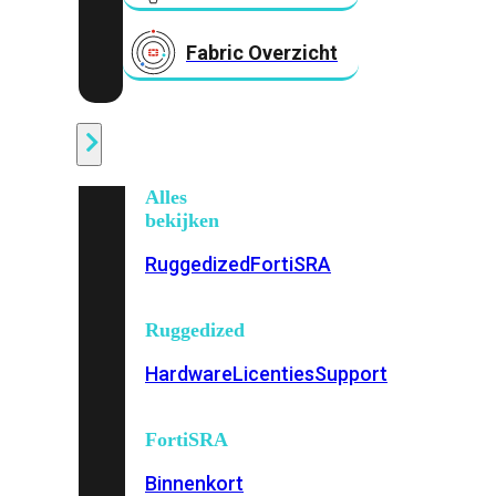
Fabric Overzicht
Industrieel
Alles
bekijken
Ruggedized
FortiSRA
Ruggedized
Hardware
Licenties
Support
FortiSRA
Binnenkort