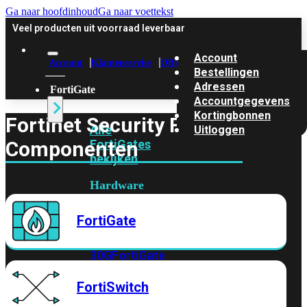
Ga naar hoofdinhoud
Ga naar voettekst
Veel producten uit voorraad leverbaar
Account
Account
Klantenservice
Offerte
Bestellingen
Adressen
FortiGate
Accountgegevens
Kortingbonnen
Fortinet Security Fabric
Alle
Uitloggen
Componenten
FortiGates
bekijken
Hardware
–
Instapmodellen
FortiGate
FortiGate
30G
FortiGate
31G
FortiGate
40F
FortiGate
FortiSwitch
50G
FortiGate