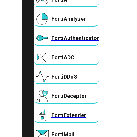
FortiAnalyzer
FortiAuthenticator
FortiADC
FortiDDoS
FortiDeceptor
FortiExtender
FortiMail