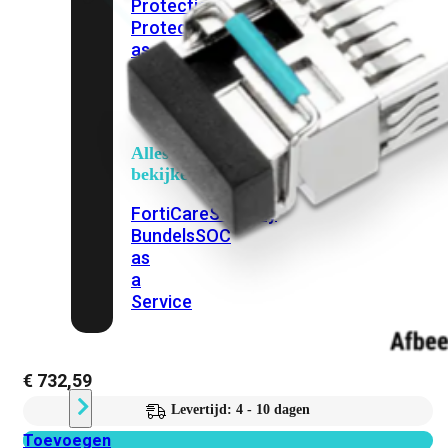
Protection
Enterprise
Protection
SOC
as
a
Service
Alles
bekijken
FortiCare
Security
Bundels
SOC
as
a
Service
Endpoint
€
732,59
Beveiliging
Levertijd: 4 - 10 dagen
Toevoegen