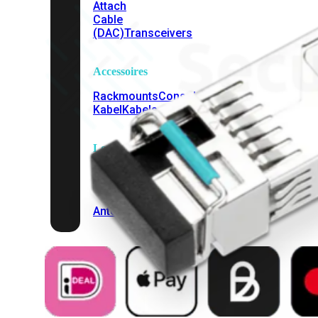
Attach
Cable
(DAC)
Transceivers
Accessoires
Rackmounts
Console
Kabel
Kabels
Losse
&
Vervangende
Onderdelen
Antennes
Onderdelen
Voedingen