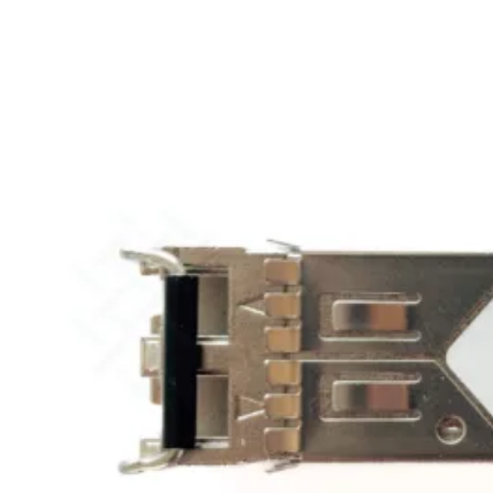
424F-
POE
WiFi
Alle
Access
Points
bekijken
Wi-
Fi
Generatie
Wi-
Fi
5
Wi-
Fi
6
Wi-
Fi