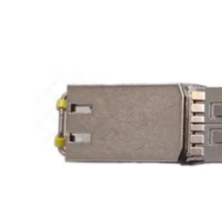
648F
FortiSwitch
648F-
FPOE
FortiSwitch
1000
Series
FortiSwitch
1024E
FortiSwitch
1048E
FortiSwitch
T1024E
FortiSwitch
T1024F-
FPOE
FortiSwitch
1048G
FortiSwitch
2000
Series