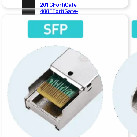
201G
FortiGate-
400F
FortiGate-
401F
FortiGate-
600E
FortiGate-
601E
FortiGate-
900G
FortiGate-
901G
Virtual
Machine
Perpetual
FortiGate-
FortiGate-
VM01
VM02
FortiGate-
VM04
FortiGate-
VM08
FortiGate-
VM16
FortiGate-
VM32
FortiGate-
VM