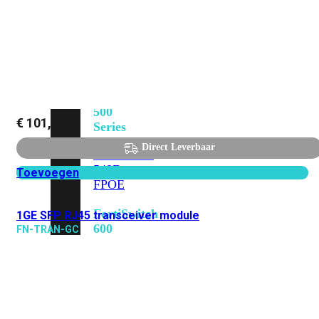
FPOE
FortiSwitch
M426E-
FPOE
FortiSwitchRugged
424F-
POE
FortiSwitch
500
€
101,83
Series
Direct Leverbaar
FortiSwitch
548D-
Toevoegen
FPOE
FortiSwitch
1GE SFP RJ45 transceiver module
600
FN-TRAN-GC
Series
FortiSwitch
624F
FortiSwitch
624F-
FPOE
FortiSwitch