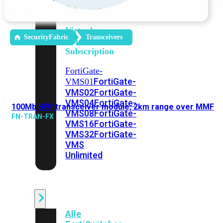
Unlimited
Virtual
SecurityFabric
Transceivers
Machine
Subscription
FortiGate-
FortiGate-
VMS01
VMS02
FortiGate-
VMS04
FortiGate-
100Mb SFP transceiver module, 2km range over MMF
VMS08
FortiGate-
FN-TRAN-FX
VMS16
FortiGate-
VMS32
FortiGate-
VMS
Unlimited
Switch
Alle