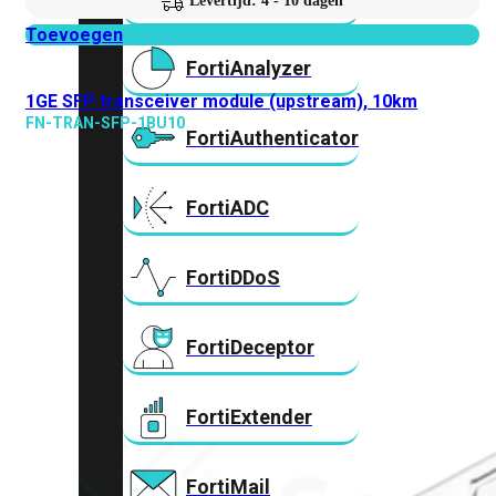
Levertijd: 4 - 10 dagen
Toevoegen
FortiAnalyzer
1GE SFP transceiver module (upstream), 10km
FN-TRAN-SFP-1BU10
FortiAuthenticator
FortiADC
FortiDDoS
FortiDeceptor
FortiExtender
FortiMail