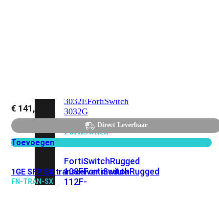
FortiSwitch
2048F
FortiSwitch
2048F-
B2F
FortiSwitch
3000
Series
FortiSwitch
3032E
FortiSwitch
€
141,43
3032G
Direct Leverbaar
FortiSwitch
Ruggedized
Toevoegen
FortiSwitchRugged
108F
FortiSwitchRugged
1GE SFP SX transceiver module
112F-
FN-TRAN-SX
POE
FortiSwitchRugged
216F-
POE
FortiSwitchRugged