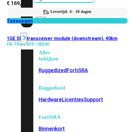
€
169,71
Levertijd: 4 - 10 dagen
Fabric Overzicht
Toevoegen
Industrieel
1GE SFP transceiver module (downstream), 40km
FN-TRAN-SFP-1BD40
Alles
bekijken
Ruggedized
FortiSRA
Ruggedized
Hardware
Licenties
Support
FortiSRA
Binnenkort