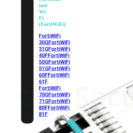
met
Wi-
Fi
(FortiWiFi)
FortiWiFi
30G
FortiWiFi
31G
FortiWiFi
40F
FortiWiFi
50G
FortiWiFi
51G
FortiWiFi
60F
FortiWiFi
61F
FortiWiFi
70G
FortiWiFi
71G
FortiWiFi
80F
FortiWiFi
81F
Licentie