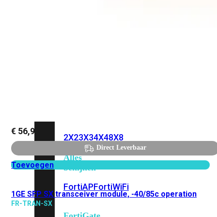
6E
Wi-
Fi
7
Wi-
Fi
Omgeving
Indoor
Outdoor
MIMO
€
56,91
2X2
3X3
4X4
8X8
Direct Leverbaar
Alles
Toevoegen
bekijken
FortiAP
FortiWiFi
1GE SFP SX transceiver module, -40/85c operation
FR-TRAN-SX
FortiGate