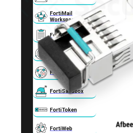
FortiMail
Workspace
FortiManager
FortiNAC
FortiProxy
FortiSandbox
FortiToken
FortiWeb