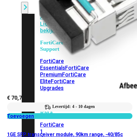
Alle
Licenties
bekijken
FortiCare
Support
FortiCare
Essentials
FortiCare
Premium
FortiCare
Elite
FortiCare
Upgrades
€
70,71
FortiCare
Levertijd: 4 - 10 dagen
RMA
Toevoegen
FortiCare
1
1GE SFP transceiver module, 90km range, -40/85c