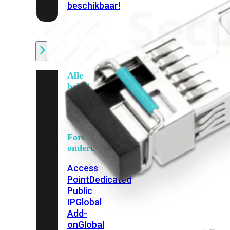
beschikbaar!
Cloud
Alle
bekijken
FortiSASE
FortiCloud
FortiSASE
onderdeel
Access
Point
Dedicated
Public
IP
Global
Add-
on
Global