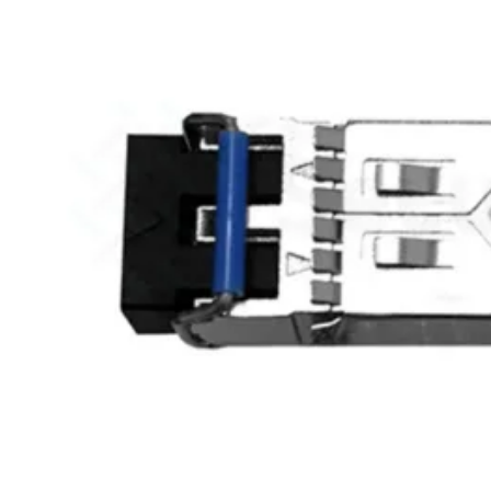
248E-
FPOE
FortiSwitchRugged
216F-
POE
FortiSwitch
400
Series
FortiSwitch
FortiSwitch
424E
424E-
POE
FortiSwitch
424E-
FPOE
FortiSwitch
424E-
Fiber
FortiSwitch
448E
FortiSwitch
448E-
POE
FortiSwitch
448E-