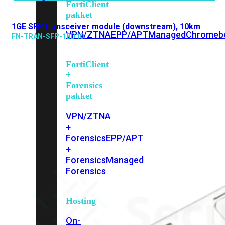
FortiClient
pakket
1GE SFP transceiver module (downstream), 10km
VPN/ZTNA
EPP/APT
Managed
Chromeb
FN-TRAN-SFP-1BD10
FortiClient
+
Forensics
pakket
VPN/ZTNA
+
Forensics
EPP/APT
+
Forensics
Managed
Forensics
Hosting
On-