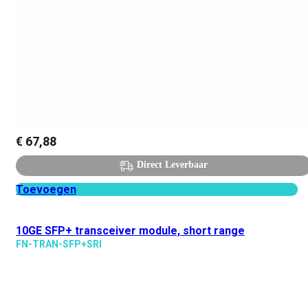
€
67,88
Direct Leverbaar
Toevoegen
10GE SFP+ transceiver module, short range
FN-TRAN-SFP+SRI