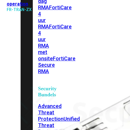
dag
operation
RMA
FortiCare
FR-TRAN-ZX
4
uur
RMA
FortiCare
4
uur
RMA
met
onsite
FortiCare
Secure
RMA
Security
Bundels
Advanced
Threat
Protection
Unified
Threat