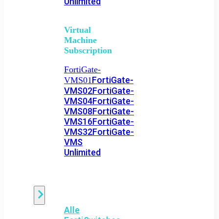
Unlimited
Virtual
Machine
Subscription
FortiGate-
FortiGate-
VMS01
VMS02
FortiGate-
VMS04
FortiGate-
VMS08
FortiGate-
VMS16
FortiGate-
VMS32
FortiGate-
VMS
Unlimited
Switch
Alle