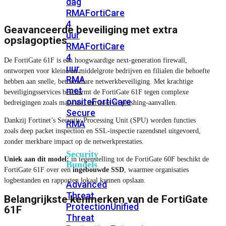
dag
RMA
FortiCare
4
Geavanceerde beveiliging met extra
uur
opslagopties
RMA
FortiCare
4
De FortiGate 61F is een hoogwaardige next-generation firewall,
uur
ontworpen voor kleine en middelgrote bedrijven en filialen die behoefte
RMA
hebben aan snelle, betrouwbare netwerkbeveiliging. Met krachtige
met
beveiligingsservices beschermt de FortiGate 61F tegen complexe
onsite
FortiCare
bedreigingen zoals malware, intrusies en phishing-aanvallen.
Secure
Dankzij Fortinet’s Security Processing Unit (SPU) worden functies
RMA
zoals deep packet inspection en SSL-inspectie razendsnel uitgevoerd,
zonder merkbare impact op de netwerkprestaties.
Security
Uniek aan dit model:
in tegenstelling tot de FortiGate 60F beschikt de
Bundels
FortiGate 61F over een
ingebouwde SSD
, waarmee organisaties
logbestanden en rapporten lokaal kunnen opslaan.
Advanced
Threat
Belangrijkste kenmerken van de FortiGate
Protection
Unified
61F
Threat