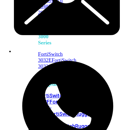
FortiSwitch
2048F
FortiSwitch
2048F-
B2F
FortiSwitch
3000
Series
FortiSwitch
3032E
FortiSwitch
3032G
FortiSwitch
Ruggedized
FortiSwitchRugged
108F
FortiSwitchRugged
112F-
POE
FortiSwitchRugged
216F-
POE
FortiSwitchRugged