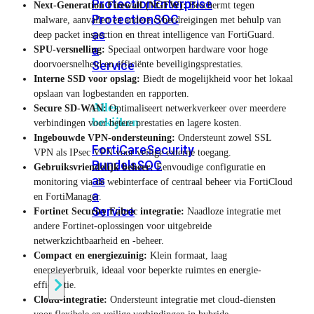
Protection
Enterprise
Next-Generation Firewall (NGFW):
Beschermt tegen
Protection
SOC
malware, aanvallen en andere cyberdreigingen met behulp van
as
deep packet inspection en threat intelligence van FortiGuard.
a
SPU-versnelling:
Speciaal ontworpen hardware voor hoge
Service
doorvoersnelheid en efficiënte beveiligingsprestaties.
Interne SSD voor opslag:
Biedt de mogelijkheid voor het lokaal
opslaan van logbestanden en rapporten.
Alles
Secure SD-WAN:
Optimaliseert netwerkverkeer over meerdere
bekijken
verbindingen voor betere prestaties en lagere kosten.
Ingebouwde VPN-ondersteuning:
Ondersteunt zowel SSL
FortiCare
Security
VPN als IPsec VPN voor veilige externe toegang.
Bundels
SOC
Gebruiksvriendelijk beheer:
Eenvoudige configuratie en
as
monitoring via de webinterface of centraal beheer via FortiCloud
a
en FortiManager.
Service
Fortinet Security Fabric integratie:
Naadloze integratie met
andere Fortinet-oplossingen voor uitgebreide
netwerkzichtbaarheid en -beheer.
Endpoint
Compact en energiezuinig:
Klein formaat, laag
Beveiliging
energieverbruik, ideaal voor beperkte ruimtes en energie-
efficiëntie.
Cloud-integratie:
Ondersteunt integratie met cloud-diensten