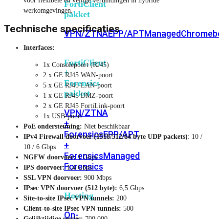
voor flexibele en veilige verbindingen in hybride
FortiClient
werkomgevingen.
pakket
Technische specificaties
VPN/ZTNA
EPP/APT
Managed
Chromeb
Interfaces:
FortiClient
1x Consolepoort (RJ45)
+
2 x GE RJ45 WAN-poort
Forensics
5 x GE RJ45 LAN-poort
pakket
1 x GE RJ45 DMZ-poort
2 x GE RJ45 FortiLink-poort
VPN/ZTNA
1x USB-poort
+
PoE ondersteuning:
Niet beschikbaar
Forensics
EPP/APT
IPv4 Firewall doorvoer (1518/512/64 byte UDP packets)
: 10 /
+
10 / 6 Gbps
Forensics
Managed
NGFW doorvoer:
1 Gbps
Forensics
IPS doorvoer:
1,4 Gbps
SSL VPN doorvoer:
900 Mbps
IPsec VPN doorvoer (512 byte):
6,5 Gbps
Hosting
Site-to-site IPsec VPN tunnels:
200
Client-to-site IPsec VPN tunnels:
500
On-
Gelijktijdige sessies:
700 000