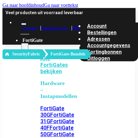
Ga naar hoofdinhoud
Ga naar voettekst
Veel producten uit voorraad leverbaar
Account
Account
Klantenservice
Offerte
Bestellingen
Adressen
FortiGate
Accountgegevens
Kortingbonnen
‎ SecurityFabric
FortiGate-Bundels
Alle
Uitloggen
FortiGates
bekijken
Hardware
–
Instapmodellen
FortiGate
30G
FortiGate
31G
FortiGate
40F
FortiGate
50G
FortiGate