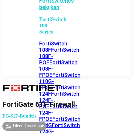
FortiSwitches
bekijken
FortiSwitch
100
Series
FortiSwitch
108F
FortiSwitch
108F-
POE
FortiSwitch
108F-
FPOE
FortiSwitch
110G-
FPOE
FortiSwitch
124F
FortiSwitch
124F-
FortiGate 61F Firewall
POE
FortiSwitch
124F-
FG-61F-Bundels
FPOE
FortiSwitch
124G
FortiSwitch
Direct Leverbaar
124G-