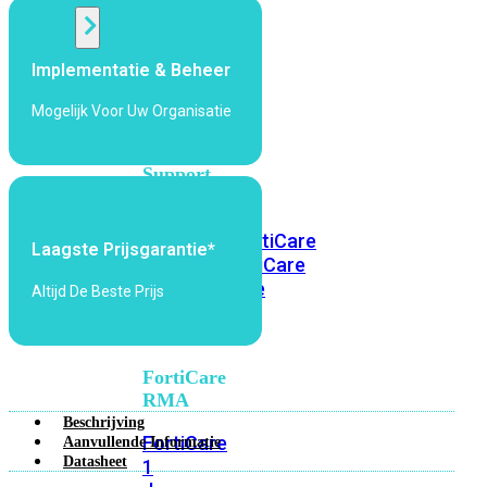
Alle
Implementatie & Beheer
Licenties
bekijken
Mogelijk Voor Uw Organisatie
FortiCare
Support
FortiCare
Essentials
FortiCare
Laagste Prijsgarantie*
Premium
FortiCare
Elite
FortiCare
Altijd De Beste Prijs
Upgrades
FortiCare
RMA
Beschrijving
FortiCare
Aanvullende Informatie
Datasheet
1