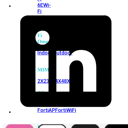
6E
Wi-
Fi
7
Wi-
Fi
Omgeving
Indoor
Outdoor
MIMO
2X2
3X3
4X4
8X8
Alles
bekijken
FortiAP
FortiWiFi
FortiGate