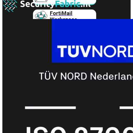
FortiMail
Workspace
FortiManager
FortiNAC
FortiProxy
FortiSandbox
FortiToken
FortiWeb