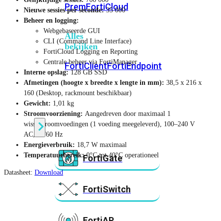
Prem
FortiCloud
Nieuwe sessies per seconde:
35 000
Beheer en logging:
Webgebaseerde GUI
Alles
CLI (Command Line Interface)
bekijken
FortiCloud Logging en Reporting
Centrale beheer via FortiManager
FortiClient
FortiEndpoint
Interne opslag:
128 GB SSD
Afmetingen (hoogte x breedte x lengte in mm):
38,5 x 216 x
160 (Desktop, rackmount beschikbaar)
Security
Gewicht:
1,01 kg
Fabric
Producten
Stroomvoorziening:
Aangedreven door maximaal 1
wisselstroomvoedingen (1 voeding meegeleverd), 100–240 V
AC, 50/60 Hz
Energieverbruik:
18,7 W maximaal
Temperatuurbereik:
0°C tot 40°C operationeel
FortiGate
Datasheet:
Download
FortiSwitch
FortiAP