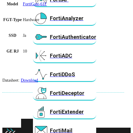
Model
FortiGate-61F
FortiAnalyzer
FGT-Type
Hardware
SSD
Ja
FortiAuthenticator
GE RJ
10
FortiADC
FortiDDoS
Datasheet:
Download
FortiDeceptor
FortiExtender
FortiMail