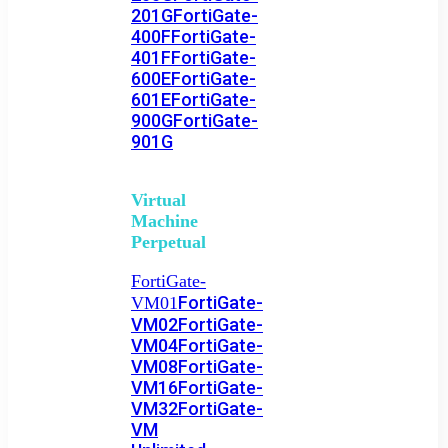
201G
FortiGate-
400F
FortiGate-
401F
FortiGate-
600E
FortiGate-
601E
FortiGate-
900G
FortiGate-
901G
Virtual
Machine
Perpetual
FortiGate-
FortiGate-
VM01
VM02
FortiGate-
VM04
FortiGate-
VM08
FortiGate-
VM16
FortiGate-
VM32
FortiGate-
VM