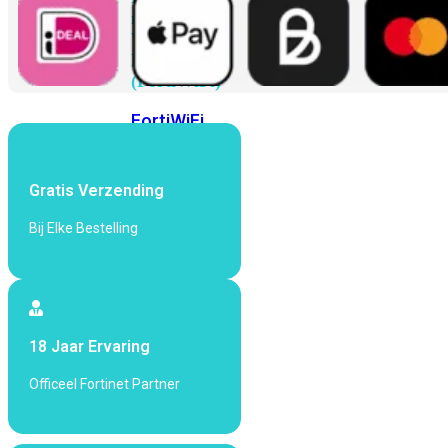
met
Wi-
Fi
(FortiWiFi)
FortiWiFi
30G
FortiWiFi
31G
FortiWiFi
40F
FortiWiFi
Gratis Verzending
50G
FortiWiFi
51G
FortiWiFi
Bij Elke Bestelling
60F
FortiWiFi
61F
FortiWiFi
70G
FortiWiFi
71G
FortiWiFi
18 Jaar Ervaring
80F
FortiWiFi
81F
Officeel Fortinet Partner
Licentie