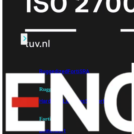
Fabric Overzicht
Industrieel
Alles
bekijken
Ruggedized
FortiSRA
Ruggedized
Hardware
Licenties
Support
FortiSRA
Binnenkort