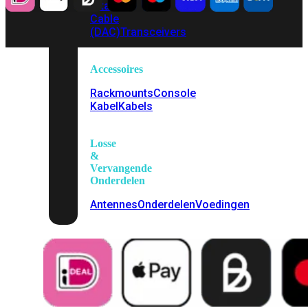
Attach
Cable
(DAC)
Transceivers
Accessoires
Rackmounts
Console
Kabel
Kabels
Losse
&
Vervangende
Onderdelen
Antennes
Onderdelen
Voedingen