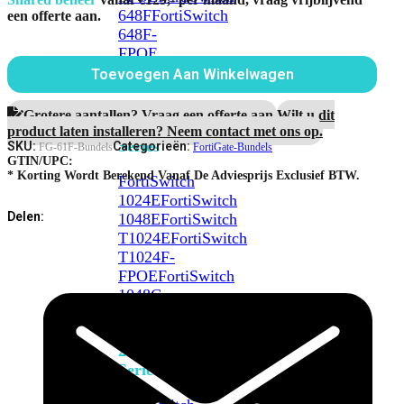
648F
FortiSwitch
Threat
een offerte aan.
Protection
648F-
aantal
FPOE
Toevoegen Aan Winkelwagen
FortiSwitch
Grotere aantallen? Vraag een offerte aan.
Wilt u dit
1000
product laten installeren? Neem contact met ons op.
Series
SKU:
Categorieën:
FG-61F-Bundels
FortiGate-Bundels
GTIN/UPC:
* Korting Wordt Berekend Vanaf De Adviesprijs Exclusief BTW.
FortiSwitch
1024E
FortiSwitch
Delen:
1048E
FortiSwitch
T1024E
FortiSwitch
T1024F-
FPOE
FortiSwitch
1048G
FortiSwitch
2000
Series