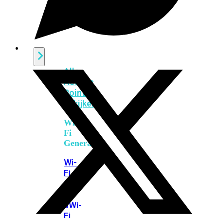
424F-
POE
WiFi
Alle
Access
Points
bekijken
Wi-
Fi
Generatie
Wi-
Fi
5
Wi-
Fi
6
Wi-
Fi