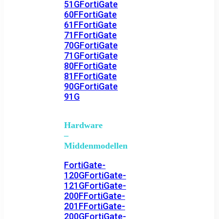
51G
FortiGate
60F
FortiGate
61F
FortiGate
71F
FortiGate
70G
FortiGate
71G
FortiGate
80F
FortiGate
81F
FortiGate
90G
FortiGate
91G
Hardware
–
Middenmodellen
FortiGate-
120G
FortiGate-
121G
FortiGate-
200F
FortiGate-
201F
FortiGate-
200G
FortiGate-