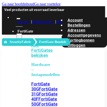
Ga naar hoofdinhoud
Ga naar voettekst
Veel producten uit voorraad leverbaar
Account
Account
Klantenservice
Offerte
Bestellingen
Adressen
FortiGate
Accountgegevens
Kortingbonnen
‎ SecurityFabric
FortiGate-Bundels
Alle
Uitloggen
FortiGates
bekijken
Hardware
–
Instapmodellen
FortiGate
30G
FortiGate
31G
FortiGate
40F
FortiGate
50G
FortiGate