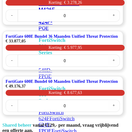
FPOE
FortiSwitch
Korting: € 3.278,26
M426E-
FortiGate
FPOE
FortiSwitchRugged
-
+
600E
Bundel
424F-
12
POE
Maanden
Unified
FortiGate 600E Bundel 36 Maanden Unified Threat Protection
FortiSwitch
Threat
€
33.877,05
Protection
500
Korting: € 5.977,95
aantal
Series
FortiGate
-
+
600E
FortiSwitch
Bundel
548D-
36
Maanden
FPOE
Unified
FortiGate 600E Bundel 60 Maanden Unified Threat Protection
Threat
€
49.176,37
FortiSwitch
Protection
Korting: € 8.677,63
600
aantal
Series
FortiGate
-
+
600E
Bundel
FortiSwitch
60
624F
FortiSwitch
Maanden
624F-
Shared beheer
vanaf €129,- per maand, vraag vrijblijvend
Unified
Threat
FPOE
FortiSwitch
een offerte aan.