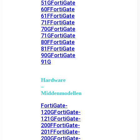
51G
FortiGate
60F
FortiGate
61F
FortiGate
71F
FortiGate
70G
FortiGate
71G
FortiGate
80F
FortiGate
81F
FortiGate
90G
FortiGate
91G
Hardware
–
Middenmodellen
FortiGate-
120G
FortiGate-
121G
FortiGate-
200F
FortiGate-
201F
FortiGate-
200G
FortiGate-