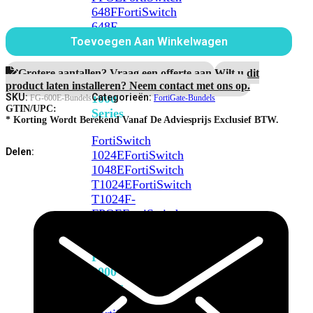
Protection
648F
FortiSwitch
aantal
648F-
FPOE
Toevoegen Aan Winkelwagen
Grotere aantallen? Vraag een offerte aan.
Wilt u dit
FortiSwitch
product laten installeren? Neem contact met ons op.
1000
SKU:
Categorieën:
FG-600E-Bundels
FortiGate-Bundels
GTIN/UPC:
Series
* Korting Wordt Berekend Vanaf De Adviesprijs Exclusief BTW.
FortiSwitch
Delen:
1024E
FortiSwitch
1048E
FortiSwitch
T1024E
FortiSwitch
T1024F-
FPOE
FortiSwitch
1048G
FortiSwitch
2000
Series