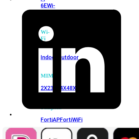
6E
Wi-
Fi
7
Wi-
Fi
Omgeving
Indoor
Outdoor
MIMO
2X2
3X3
4X4
8X8
Alles
bekijken
FortiAP
FortiWiFi
FortiGate