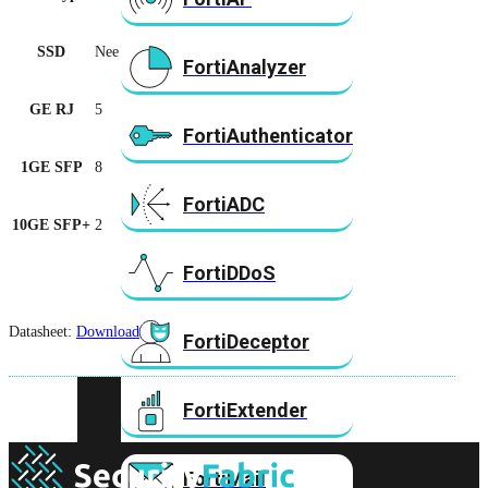
SSD
Nee
FortiAnalyzer
GE RJ
5
FortiAuthenticator
1GE SFP
8
FortiADC
10GE SFP+
2
FortiDDoS
Datasheet:
Download
FortiDeceptor
FortiExtender
FortiMail