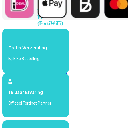
met
Wi-
Fi
(FortiWiFi)
FortiWiFi
30G
FortiWiFi
31G
FortiWiFi
Gratis Verzending
40F
FortiWiFi
Bij Elke Bestelling
50G
FortiWiFi
51G
FortiWiFi
60F
FortiWiFi
61F
FortiWiFi
70G
FortiWiFi
18 Jaar Ervaring
71G
FortiWiFi
80F
FortiWiFi
Officeel Fortinet Partner
81F
Licentie