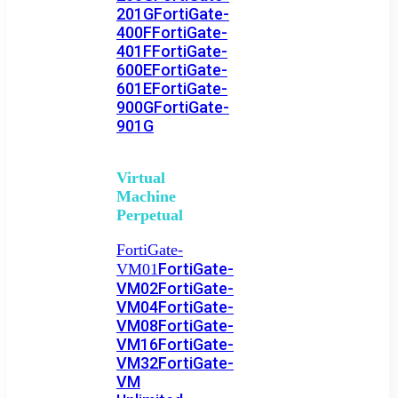
201G
FortiGate-
400F
FortiGate-
401F
FortiGate-
600E
FortiGate-
601E
FortiGate-
900G
FortiGate-
901G
Virtual
Machine
Perpetual
FortiGate-
FortiGate-
VM01
VM02
FortiGate-
VM04
FortiGate-
VM08
FortiGate-
VM16
FortiGate-
VM32
FortiGate-
VM