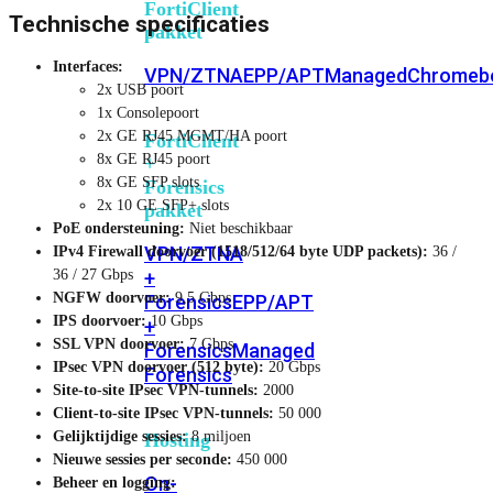
FortiClient
Technische specificaties
pakket
Interfaces:
VPN/ZTNA
EPP/APT
Managed
Chromeb
2x USB poort
1x Consolepoort
2x GE RJ45 MGMT/HA poort
FortiClient
8x GE RJ45 poort
+
8x GE SFP slots
Forensics
2x 10 GE SFP+ slots
pakket
PoE ondersteuning:
Niet beschikbaar
VPN/ZTNA
IPv4 Firewall doorvoer (1518/512/64 byte UDP packets):
36 /
+
36 / 27 Gbps
NGFW doorvoer:
9,5 Gbps
Forensics
EPP/APT
IPS doorvoer:
10 Gbps
+
SSL VPN doorvoer:
7 Gbps
Forensics
Managed
IPsec VPN doorvoer (512 byte):
20 Gbps
Forensics
Site-to-site IPsec VPN-tunnels:
2000
Client-to-site IPsec VPN-tunnels:
50 000
Gelijktijdige sessies:
8 miljoen
Hosting
Nieuwe sessies per seconde:
450 000
On-
Beheer en logging: