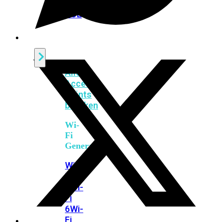
424F-
POE
WiFi
Alle
Access
Points
bekijken
Wi-
Fi
Generatie
Wi-
Fi
5
Wi-
Fi
6
Wi-
Fi