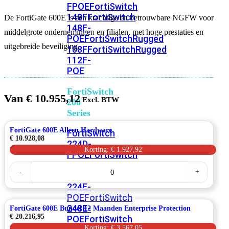
FPOE
FortiSwitch
148F
FortiSwitch
De FortiGate 600E is een krachtige en betrouwbare NGFW voor
148F-
middelgrote ondernemingen en filialen, met hoge prestaties en
POE
FortiSwitchRugged
uitgebreide beveiliging.
108F
FortiSwitchRugged
112F-
POE
FortiSwitch
Van
€
10.955,12
200
Series
FortiGate 600E Alleen Hardware
FortiSwitch
€
10.928,08
224D-
Korting: € 1.927,92
FPOE
FortiSwitch
248D
FortiSwitch
FortiGate
-
+
600E
224E
Fortiswitch
Alleen
224E-
Hardware
POE
FortiSwitch
aantal
248E-
FortiGate 600E Bundel 12 Maanden Enterprise Protection
€
20.216,95
POE
FortiSwitch
Korting: € 3.567,05