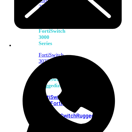
FortiSwitch
2048F
FortiSwitch
2048F-
B2F
FortiSwitch
3000
Series
FortiSwitch
3032E
FortiSwitch
3032G
FortiSwitch
Ruggedized
FortiSwitchRugged
108F
FortiSwitchRugged
112F-
POE
FortiSwitchRugged
216F-
POE
FortiSwitchRugged