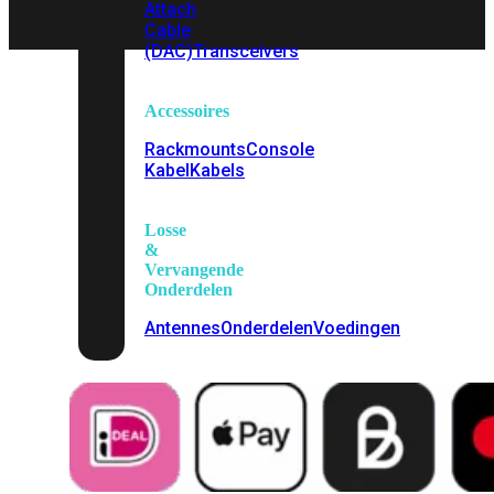
Attach
Cable
(DAC)
Transceivers
Accessoires
Rackmounts
Console
Kabel
Kabels
Losse
&
Vervangende
Onderdelen
Antennes
Onderdelen
Voedingen