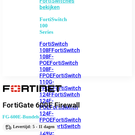
FortiSwitches
bekijken
FortiSwitch
100
Series
FortiSwitch
108F
FortiSwitch
108F-
POE
FortiSwitch
108F-
FPOE
FortiSwitch
110G-
FPOE
FortiSwitch
124F
FortiSwitch
124F-
FortiGate 600E Firewall
POE
FortiSwitch
124F-
FG-600E-Bundels
FPOE
FortiSwitch
124G
FortiSwitch
Levertijd: 5 - 11 dagen
124G-