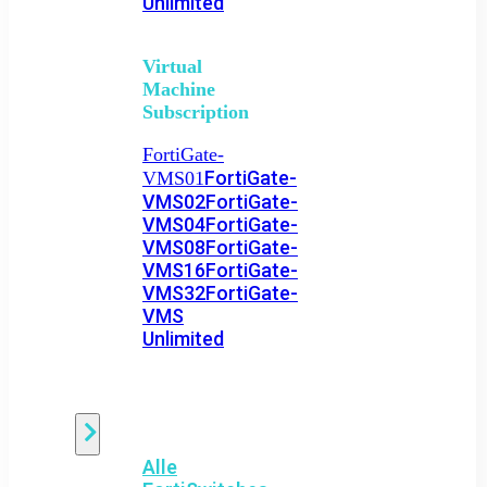
Unlimited
Virtual
Machine
Subscription
FortiGate-
FortiGate-
VMS01
VMS02
FortiGate-
VMS04
FortiGate-
VMS08
FortiGate-
VMS16
FortiGate-
VMS32
FortiGate-
VMS
Unlimited
Switch
Alle