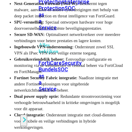
Protection
Enterprise
Next-Generation Firewall (NGFW):
Beschermt tegen
Protection
SOC
malware, aanvallen en andere cyberdreigingen met behulp van
as
deep packet inspection en threat intelligence van FortiGuard.
a
SPU-versnelling:
Speciaal ontworpen hardware voor hoge
Service
doorvoersnelheid en efficiënte beveiligingsprestaties.
Secure SD-WAN:
Optimaliseert netwerkverkeer over meerdere
verbindingen voor betere prestaties en lagere kosten.
Alles
Ingebouwde VPN-ondersteuning:
Ondersteunt zowel SSL
bekijken
VPN als IPsec VPN voor veilige externe toegang.
Gebruiksvriendelijk beheer:
Eenvoudige configuratie en
FortiCare
Security
monitoring via de webinterface of centraal beheer via FortiCloud
Bundels
SOC
en FortiManager.
as
Fortinet Security Fabric integratie:
Naadloze integratie met
a
andere Fortinet-oplossingen voor uitgebreide
Service
netwerkzichtbaarheid en -beheer.
Dual power supply optie:
Redundante stroomvoorziening voor
verhoogde betrouwbaarheid in kritieke omgevingen is mogelijk
Endpoint
voor dit apparaat.
Beveiliging
Cloud-integratie:
Ondersteunt integratie met cloud-diensten
voor flexibele en veilige verbindingen in hybride
werkomgevingen.