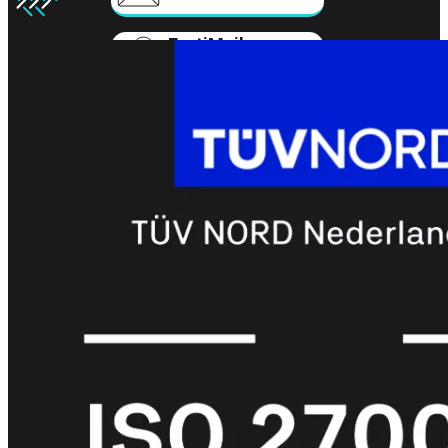
FortiMail
Workspace
FortiManager
FortiNAC
FortiProxy
FortiSandbox
FortiToken
FortiWeb