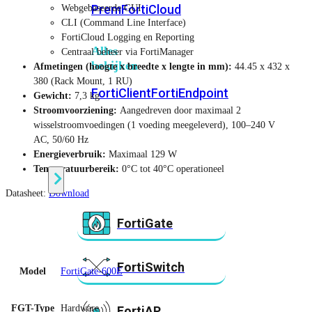
Prem
FortiCloud
Webgebaseerde GUI
CLI (Command Line Interface)
FortiCloud Logging en Reporting
Alles
Centraal beheer via FortiManager
bekijken
Afmetingen (hoogte x breedte x lengte in mm):
44.45 x 432 x
380 (Rack Mount, 1 RU)
FortiClient
FortiEndpoint
Gewicht:
7,3 kg
Stroomvoorziening:
Aangedreven door maximaal 2
wisselstroomvoedingen (1 voeding meegeleverd), 100–240 V
Security
AC, 50/60 Hz
Fabric
Energieverbruik:
Maximaal 129 W
Producten
Temperatuurbereik:
0°C tot 40°C operationeel
Datasheet:
Download
FortiGate
FortiSwitch
Model
FortiGate-600E
FGT-Type
Hardware
FortiAP