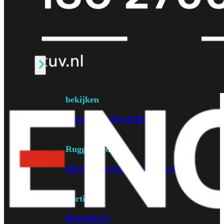
Fabric Overzicht
Industrieel
Alles
bekijken
Ruggedized
FortiSRA
Ruggedized
Hardware
Licenties
Support
FortiSRA
Binnenkort