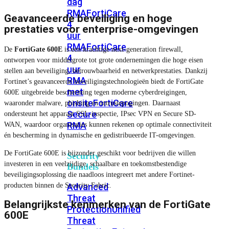
dag
RMA
FortiCare
Geavanceerde beveiliging en hoge
4
prestaties voor enterprise-omgevingen
uur
RMA
FortiCare
De
FortiGate 600E
is een krachtige next-generation firewall,
4
ontworpen voor middelgrote tot grote ondernemingen die hoge eisen
uur
stellen aan beveiliging, betrouwbaarheid en netwerkprestaties. Dankzij
RMA
Fortinet’s geavanceerde beveiligingstechnologieën biedt de FortiGate
met
600E uitgebreide bescherming tegen moderne cyberdreigingen,
onsite
FortiCare
waaronder malware, phishing en intrusiepogingen. Daarnaast
Secure
ondersteunt het apparaat SSL-inspectie, IPsec VPN en Secure SD-
RMA
WAN, waardoor organisaties kunnen rekenen op optimale connectiviteit
én bescherming in dynamische en gedistribueerde IT-omgevingen.
De FortiGate 600E is bijzonder geschikt voor bedrijven die willen
Security
investeren in een veelzijdige, schaalbare en toekomstbestendige
Bundels
beveiligingsoplossing die naadloos integreert met andere Fortinet-
producten binnen de Security Fabric.
Advanced
Threat
Belangrijkste kenmerken van de FortiGate
Protection
Unified
600E
Threat