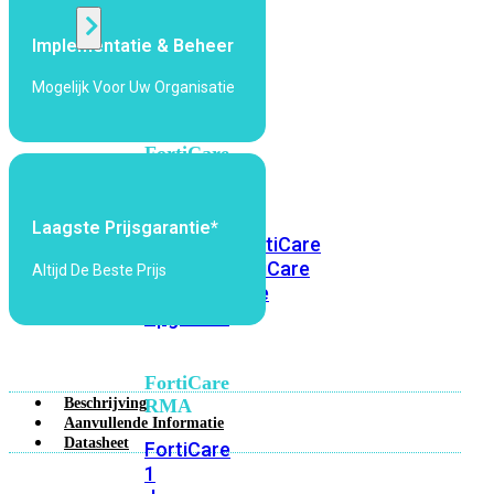
Implementatie & Beheer
Alle
Licenties
Mogelijk Voor Uw Organisatie
bekijken
FortiCare
Support
FortiCare
Laagste Prijsgarantie*
Essentials
FortiCare
Premium
FortiCare
Altijd De Beste Prijs
Elite
FortiCare
Upgrades
FortiCare
Beschrijving
RMA
Aanvullende Informatie
Datasheet
FortiCare
1