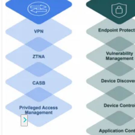
Unlimited
Virtual
Machine
Subscription
FortiGate-
FortiGate-
VMS01
VMS02
FortiGate-
VMS04
FortiGate-
VMS08
FortiGate-
VMS16
FortiGate-
VMS32
FortiGate-
VMS
Unlimited
Switch
Alle