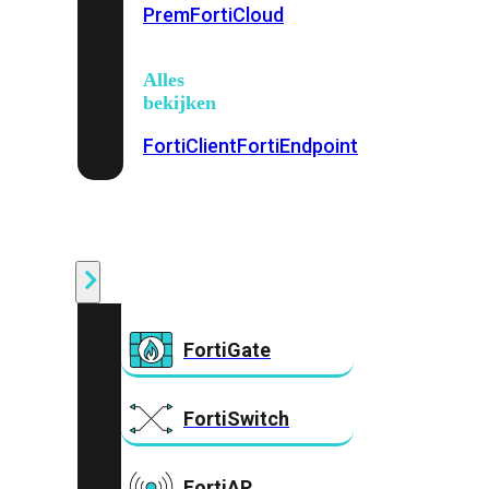
Prem
FortiCloud
Alles
bekijken
FortiClient
FortiEndpoint
Security
Fabric
Producten
FortiGate
FortiSwitch
FortiAP