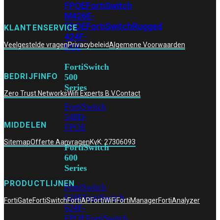
FPOE
FortiSwitch
M426E-
FPOE
FortiSwitchRugged
KLANTENSERVICE
424F-
Veelgestelde vragen
Privacybeleid
Algemene Voorwaarden
POE
FortiSwitch
BEDRIJFINFO
500
Series
Zero Trust Networks
Wifi Experts B.V.
Contact
FortiSwitch
548D-
MIDDELEN
FPOE
Sitemap
Offerte Aanvragen
KvK: 27306093
FortiSwitch
600
Series
PRODUCTLIJNEN
FortiSwitch
624F
FortiSwitch
FortiGate
FortiSwitch
FortiAP
FortiWiFi
FortiManager
FortiAnalyzer
624F-
FPOE
FortiSwitch