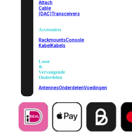
Attach
Cable
(DAC)
Transceivers
Accessoires
Rackmounts
Console
Kabel
Kabels
Losse
&
Vervangende
Onderdelen
Antennes
Onderdelen
Voedingen