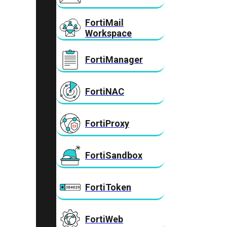
FortiMail
Workspace
FortiManager
FortiNAC
FortiProxy
FortiSandbox
FortiToken
FortiWeb