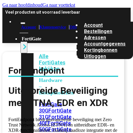
Ga naar hoofdinhoud
Ga naar voettekst
Veel producten uit voorraad leverbaar
Account
Account
Klantenservice
Offerte
Bestellingen
Adressen
FortiGate
Accountgegevens
Kortingbonnen
Alle
Uitloggen
FortiGates
FortiEndpoint
bekijken
Hardware
–
Uitgebreide Beveiliging
Instapmodellen
met ZTNA, EDR en XDR
FortiGate
30G
FortiGate
31G
FortiGate
FortiEndpoint biedt geavanceerde beveiliging met Zero
40F
FortiGate
Trust Network Access (ZTNA) en uitbreidbare EDR- en
50G
FortiGate
XDR-functionaliteiten. Dankzij naadloze integratie met de