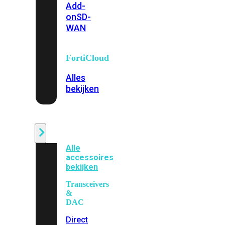
Add-
on
SD-
WAN
FortiCloud
Alles
bekijken
Accessoires
Alle
accessoires
bekijken
Transceivers
&
DAC
Direct