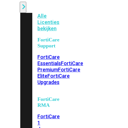
Alle
Licenties
bekijken
FortiCare
Support
FortiCare
Essentials
FortiCare
Premium
FortiCare
Elite
FortiCare
Upgrades
FortiCare
RMA
FortiCare
1