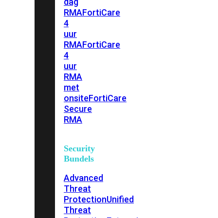
dag
RMA
FortiCare
4
uur
RMA
FortiCare
4
uur
RMA
met
onsite
FortiCare
Secure
RMA
Security
Bundels
Advanced
Threat
Protection
Unified
Threat