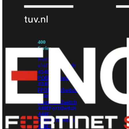
248E-
FPOE
FortiSwitchRugged
216F-
POE
FortiSwitch
400
Series
FortiSwitch
FortiSwitch
424E
424E-
POE
FortiSwitch
424E-
FPOE
FortiSwitch
424E-
Fiber
FortiSwitch
448E
FortiSwitch
448E-
POE
FortiSwitch
448E-