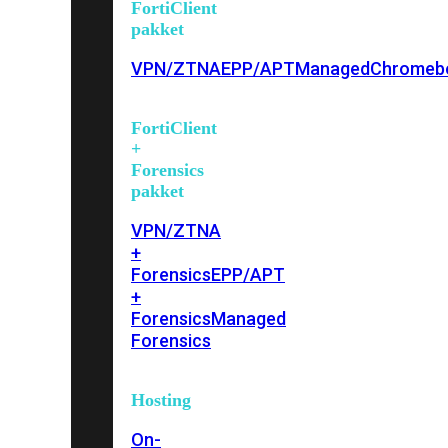
FortiClient
pakket
VPN/ZTNA
EPP/APT
Managed
Chromeb
FortiClient
+
Forensics
pakket
VPN/ZTNA
+
Forensics
EPP/APT
+
Forensics
Managed
Forensics
Hosting
On-