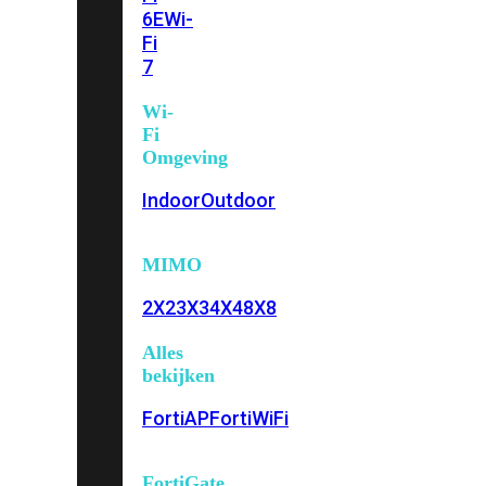
6E
Wi-
Fi
7
Wi-
Fi
Omgeving
Indoor
Outdoor
MIMO
2X2
3X3
4X4
8X8
Alles
bekijken
FortiAP
FortiWiFi
FortiGate