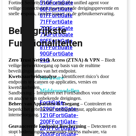
51G
FortiGate
Fortinet Security Fabric zorgt één unified agent voor
veilige connectiviteit, geavanceerde dreigingspreventie en
60F
FortiGate
snelle respons, zonder impact op de gebruikerservaring.
61F
FortiGate
71F
FortiGate
Belangrijkste
70G
FortiGate
71G
FortiGate
Functionaliteiten
80F
FortiGate
81F
FortiGate
90G
FortiGate
91G
Zero Trust Network Access (ZTNA) & VPN
– Biedt
veilige netwerktoegang op basis van de realtime
beveiligingsstatus van het endpoint.
Kwetsbaarheidsanalyse
– Identificeert risico’s door
Hardware
endpoints te scannen op applicaties, versies en
–
kwetsbaarheden.
Middenmodellen
Sandboxing – Integreert met FortiSandbox voor detectie
en analyse van onbekende dreigingen.
FortiGate-
Beheer van Apparaten & Toegang
– Controleert en
120G
FortiGate-
beperkt het gebruik van randapparatuur, applicaties en
121G
FortiGate-
internettoegang.
200F
FortiGate-
Geavanceerde Endpoint Bescherming
– Detecteert en
201F
FortiGate-
stopt bedreigingen, waaronder fileless malware, via
200G
FortiGate-