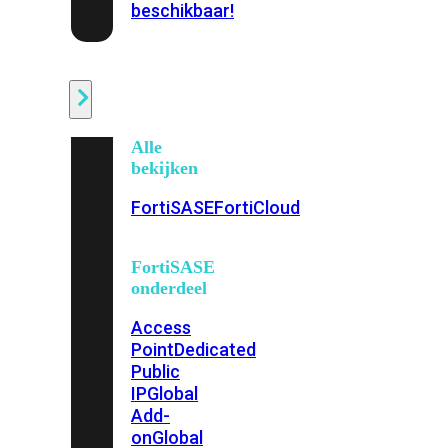
beschikbaar!
Cloud
Alle
bekijken
FortiSASE
FortiCloud
FortiSASE
onderdeel
Access
Point
Dedicated
Public
IP
Global
Add-
on
Global