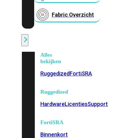
Fabric Overzicht
Industrieel
Alles
bekijken
Ruggedized
FortiSRA
Ruggedized
Hardware
Licenties
Support
FortiSRA
Binnenkort