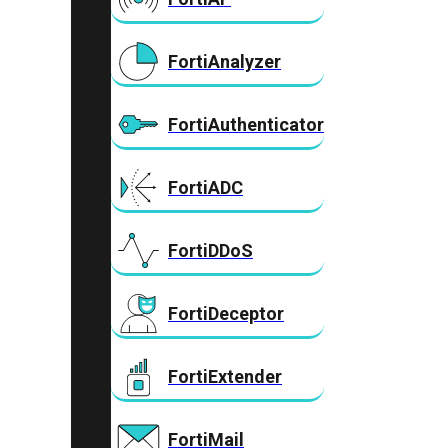
FortiAnalyzer
FortiAuthenticator
FortiADC
FortiDDoS
FortiDeceptor
FortiExtender
FortiMail