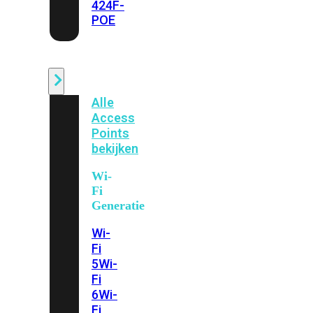
424F-
POE
WiFi
Alle
Access
Points
bekijken
Wi-
Fi
Generatie
Wi-
Fi
5
Wi-
Fi
6
Wi-
Fi