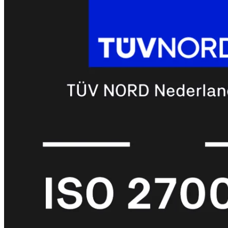
FPOE
FortiSwitch
148F
FortiSwitch
148F-
POE
FortiSwitchRugged
108F
FortiSwitchRugged
112F-
POE
FortiSwitch
200
Series
FortiSwitch
224D-
FPOE
FortiSwitch
248D
FortiSwitch
224E
Fortiswitch
224E-
POE
FortiSwitch
248E-
POE
FortiSwitch