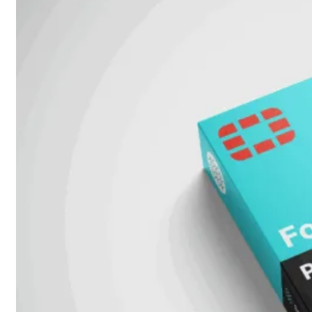
Fabric Overzicht
Industrieel
Alles
bekijken
Ruggedized
FortiSRA
Ruggedized
Hardware
Licenties
Support
FortiSRA
Binnenkort