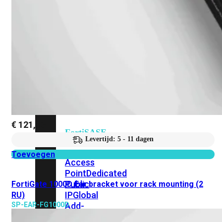
beschikbaar!
Cloud
Alle
bekijken
FortiSASE
FortiCloud
€
121,63
FortiSASE
Levertijd: 5 - 11 dagen
onderdeel
Toevoegen
Access
Point
Dedicated
Public
FortiGate 1000D Ear bracket voor rack mounting (2
IP
Global
RU)
Add-
SP-EAR-FG1000D
on
Global