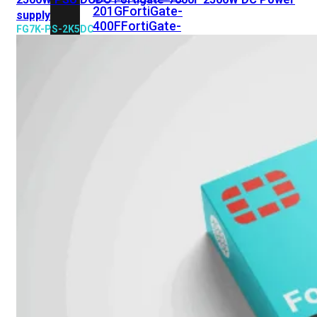
201G
FortiGate-
supply
400F
FortiGate-
FG7K-PS-2K5DC
401F
FortiGate-
600E
FortiGate-
601E
FortiGate-
900G
FortiGate-
901G
Virtual
Machine
Perpetual
FortiGate-
FortiGate-
VM01
VM02
FortiGate-
VM04
FortiGate-
VM08
FortiGate-
VM16
FortiGate-
VM32
FortiGate-
VM