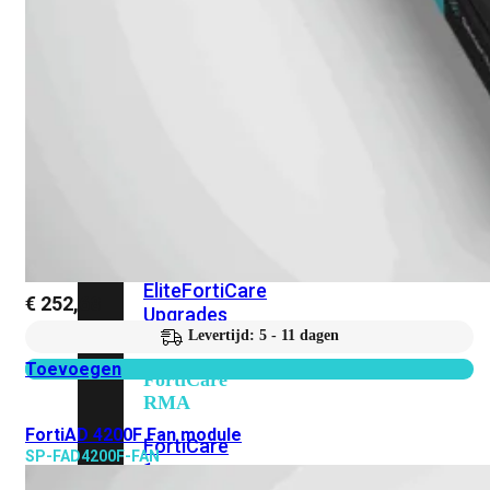
Alle
Licenties
bekijken
FortiCare
Support
FortiCare
Essentials
FortiCare
Premium
FortiCare
Elite
FortiCare
€
252,68
Upgrades
Levertijd: 5 - 11 dagen
Toevoegen
FortiCare
RMA
FortiAD 4200F Fan module
FortiCare
SP-FAD4200F-FAN
1