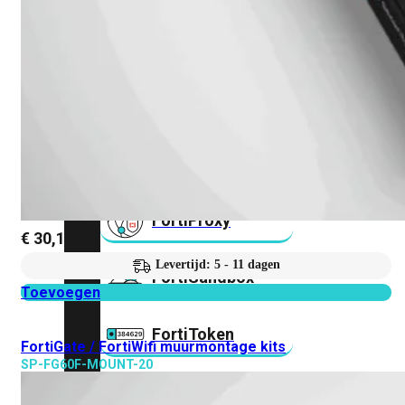
FortiMail
Workspace
FortiManager
FortiNAC
FortiProxy
€
30,17
Levertijd: 5 - 11 dagen
FortiSandbox
Toevoegen
FortiToken
FortiGate / FortiWifi muurmontage kits
SP-FG60F-MOUNT-20
FortiWeb