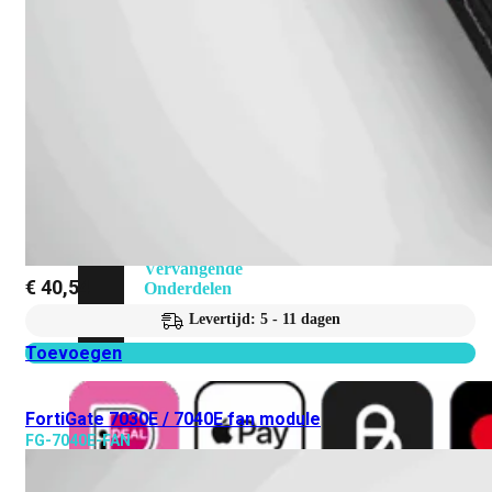
Attach
Cable
(DAC)
Transceivers
Accessoires
Rackmounts
Console
Kabel
Kabels
Losse
&
Vervangende
€
40,54
Onderdelen
Levertijd: 5 - 11 dagen
Antennes
Onderdelen
Voedingen
Toevoegen
FortiGate 7030E / 7040E fan module
FG-7040E-FAN