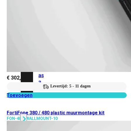
Protection
Enterprise
Protection
SOC
as
a
Service
Alles
bekijken
FortiCare
Security
Bundels
SOC
as
€
302,65
a
Levertijd: 5 - 11 dagen
Service
Toevoegen
Endpoint
Beveiliging
FortiFone 380 / 480 plastic muurmontage kit
FON-480-WALLMOUNT-10