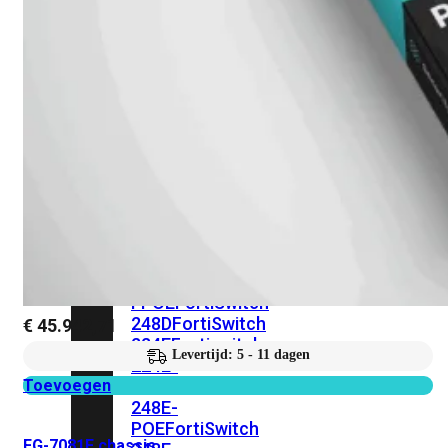
FPOE
FortiSwitch
148F
FortiSwitch
148F-
POE
FortiSwitchRugged
108F
FortiSwitchRugged
112F-
POE
FortiSwitch
200
Series
FortiSwitch
224D-
FPOE
FortiSwitch
248D
FortiSwitch
€
45.942,71
224E
Fortiswitch
Levertijd: 5 - 11 dagen
224E-
POE
FortiSwitch
Toevoegen
248E-
POE
FortiSwitch
FG-7081F chassis