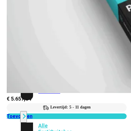
Unlimited
Virtual
Machine
Subscription
FortiGate-
FortiGate-
VMS01
VMS02
FortiGate-
VMS04
FortiGate-
VMS08
FortiGate-
VMS16
FortiGate-
VMS32
FortiGate-
VMS
Unlimited
€
5.657,04
Levertijd: 5 - 11 dagen
Switch
Toevoegen
Alle