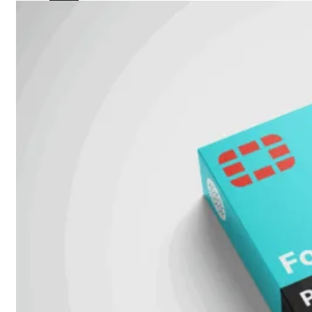
424F-
POE
WiFi
Alle
Access
Points
bekijken
Wi-
Fi
Generatie
Wi-
Fi
5
Wi-
Fi
6
Wi-
Fi