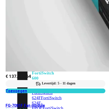
FPOE
FortiSwitch
M426E-
FPOE
FortiSwitchRugged
424F-
POE
FortiSwitch
500
Series
FortiSwitch
548D-
FPOE
FortiSwitch
€
137.654,64
600
Series
Levertijd: 5 - 11 dagen
Toevoegen
FortiSwitch
624F
FortiSwitch
624F-
FG-7081F Fan module
FPOE
FortiSwitch