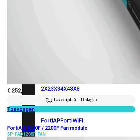
6E
Wi-
Fi
7
Wi-
Fi
Omgeving
Indoor
Outdoor
MIMO
2X2
3X3
4X4
8X8
€
252,68
Levertijd: 5 - 11 dagen
Alles
bekijken
Toevoegen
FortiAP
FortiWiFi
FortiAD 1200F / 2200F Fan module
SP-FAD1200F-FAN
FortiGate