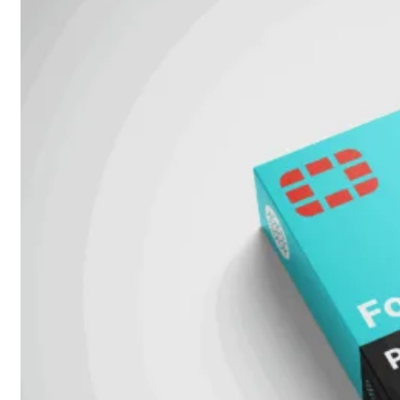
FortiAnalyzer
FortiAuthenticator
FortiADC
FortiDDoS
FortiDeceptor
FortiExtender
FortiMail