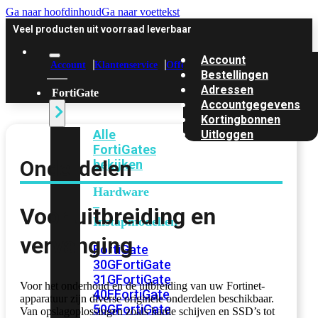
Ga naar hoofdinhoud
Ga naar voettekst
Veel producten uit voorraad leverbaar
Account
Account
Klantenservice
Offerte
Bestellingen
Adressen
FortiGate
Accountgegevens
Kortingbonnen
Alle
Uitloggen
FortiGates
Onderdelen
bekijken
Hardware
–
Voor uitbreiding en
Instapmodellen
vervanging
FortiGate
30G
FortiGate
31G
FortiGate
Voor het onderhoud en de uitbreiding van uw Fortinet-
40F
FortiGate
apparatuur zijn diverse originele onderdelen beschikbaar.
50G
FortiGate
Van opslagoplossingen zoals harde schijven en SSD’s tot