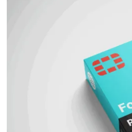
met
Wi-
Fi
(FortiWiFi)
FortiWiFi
30G
FortiWiFi
31G
FortiWiFi
40F
FortiWiFi
50G
FortiWiFi
51G
FortiWiFi
60F
FortiWiFi
61F
FortiWiFi
70G
FortiWiFi
71G
FortiWiFi
80F
FortiWiFi
81F
Licentie