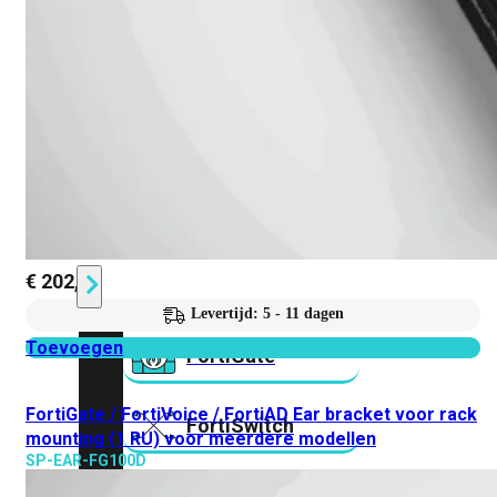
Prem
FortiCloud
Alles
bekijken
FortiClient
FortiEndpoint
Security
Fabric
Producten
€
202,71
Levertijd: 5 - 11 dagen
Toevoegen
FortiGate
FortiGate / FortiVoice / FortiAD Ear bracket voor rack
FortiSwitch
mounting (1 RU) voor meerdere modellen
SP-EAR-FG100D
FortiAP