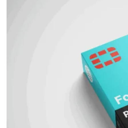
Add-
on
SD-
WAN
FortiCloud
Alles
bekijken
Accessoires
Alle
accessoires
bekijken
Transceivers
&
DAC
Direct