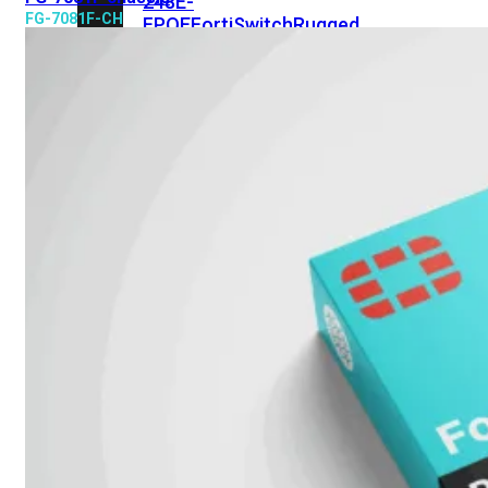
248E-
FG-7081F-CH
FPOE
FortiSwitchRugged
216F-
POE
FortiSwitch
400
Series
FortiSwitch
FortiSwitch
424E
424E-
POE
FortiSwitch
424E-
FPOE
FortiSwitch
424E-
Fiber
FortiSwitch
448E
FortiSwitch
448E-
POE
FortiSwitch
448E-