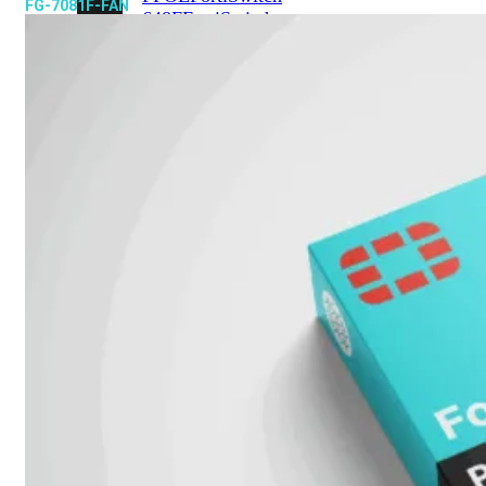
FG-7081F-FAN
648F
FortiSwitch
648F-
FPOE
FortiSwitch
1000
Series
FortiSwitch
1024E
FortiSwitch
1048E
FortiSwitch
T1024E
FortiSwitch
T1024F-
FPOE
FortiSwitch
1048G
FortiSwitch
2000
Series