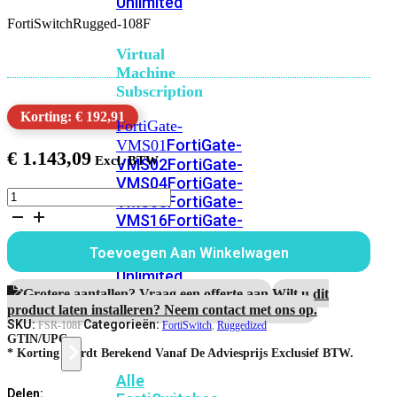
Unlimited
FortiSwitchRugged-108F
Virtual
Machine
Subscription
Korting: € 192,91
FortiGate-
FortiGate-
VMS01
€
1.143,09
VMS02
FortiGate-
VMS04
FortiGate-
FortiSwitchRugged-
VMS08
FortiGate-
108F
VMS16
FortiGate-
aantal
VMS32
FortiGate-
Toevoegen Aan Winkelwagen
VMS
Unlimited
Grotere aantallen? Vraag een offerte aan.
Wilt u dit
product laten installeren? Neem contact met ons op.
SKU:
Categorieën:
FSR-108F
FortiSwitch
,
Ruggedized
Switch
GTIN/UPC:
* Korting Wordt Berekend Vanaf De Adviesprijs Exclusief BTW.
Alle
Delen: