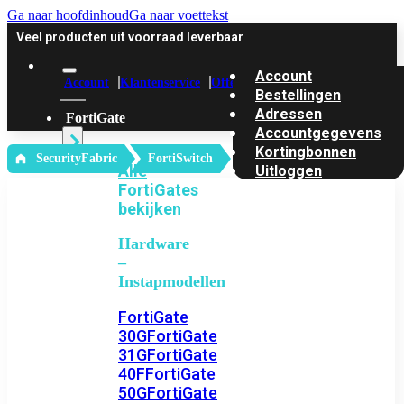
Ga naar hoofdinhoud
Ga naar voettekst
Veel producten uit voorraad leverbaar
Account
Account
Klantenservice
Offerte
Bestellingen
Adressen
FortiGate
Accountgegevens
Kortingbonnen
‎ SecurityFabric
FortiSwitch
Alle
Uitloggen
FortiGates
bekijken
Hardware
–
Instapmodellen
FortiGate
30G
FortiGate
31G
FortiGate
40F
FortiGate
50G
FortiGate