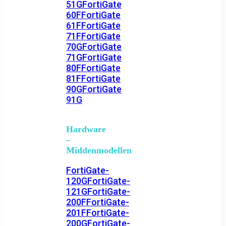
51G
FortiGate
60F
FortiGate
61F
FortiGate
71F
FortiGate
70G
FortiGate
71G
FortiGate
80F
FortiGate
81F
FortiGate
90G
FortiGate
91G
Hardware
–
Middenmodellen
FortiGate-
120G
FortiGate-
121G
FortiGate-
200F
FortiGate-
201F
FortiGate-
200G
FortiGate-