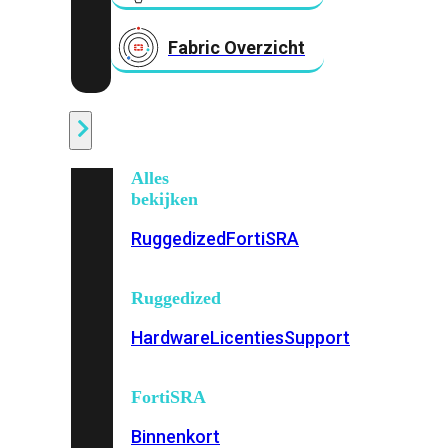
Fabric Overzicht
Industrieel
Alles
bekijken
Ruggedized
FortiSRA
Ruggedized
Hardware
Licenties
Support
FortiSRA
Binnenkort