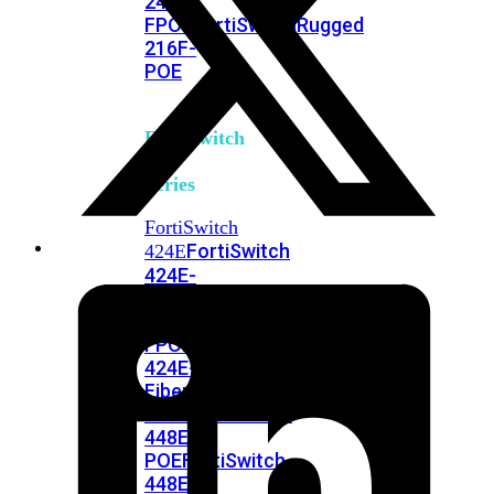
248E-
FPOE
FortiSwitchRugged
216F-
POE
FortiSwitch
400
Series
FortiSwitch
FortiSwitch
424E
424E-
POE
FortiSwitch
424E-
FPOE
FortiSwitch
424E-
Fiber
FortiSwitch
448E
FortiSwitch
448E-
POE
FortiSwitch
448E-