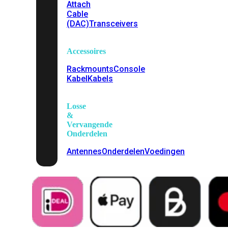
Attach
Cable
(DAC)
Transceivers
Accessoires
Rackmounts
Console
Kabel
Kabels
Losse
&
Vervangende
Onderdelen
Antennes
Onderdelen
Voedingen