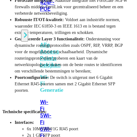
FortiGate integratie:
Naadloze integratie met FortiGate NGFW
424F-
firewalls middels FortiLink voor gecentraliseerd beheer en een
POE
verbeterde netwerkbeveiliging.
Robuuste IT/OT-kwaliteit:
Voldoet aan industriële normen,
waaronder IEC 61850‑3 en IEEE 1613 en is bestand tegen
WiFi
extreme temperaturen, trillingen en schokken.
Geavanceerde Layer 3 functionaliteit:
Ondersteuning voor
Alle
dynamische routingsprotocollen zoals OSPF, RIP, VRRP, BGP
Access
voor de mogelijkheid tot schaalbaarheid. Dynamische
Points
routeringsprotocollen proberen een kaart van de
bekijken
netwerktopologie te maken om de beste routes te identificeren
om verschillende bestemmingen te bereiken;
Wi-
Poortconfiguratie:
De switch is uitgerust met 6 Gigabit
Fi
Ethernet RJ45-poorten samen met 2 Gigabit Ethernet SFP
Generatie
poorten.
Wi-
Fi
Technische specificaties:
5
Wi-
Fi
Interfaces:
6
Wi-
6x 10M/100M/1G RJ45 poort
Fi
2x 1 GE SFP poort