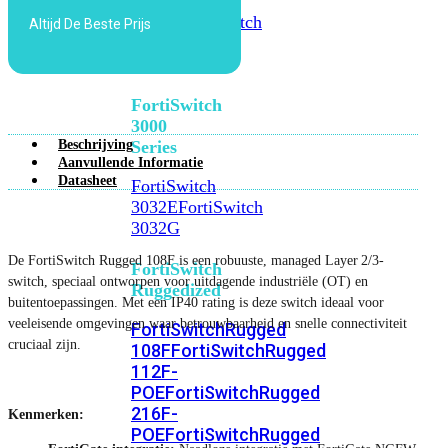
FortiSwitch
2048F
FortiSwitch
Altijd De Beste Prijs
2048F-
B2F
FortiSwitch
3000
Beschrijving
Series
Aanvullende Informatie
Datasheet
FortiSwitch
3032E
FortiSwitch
3032G
De FortiSwitch Rugged 108F is een robuuste, managed Layer 2/3-
FortiSwitch
switch, speciaal ontworpen voor uitdagende industriële (OT) en
Ruggedized
buitentoepassingen. Met een IP40 rating is deze switch ideaal voor
veeleisende omgevingen waar betrouwbaarheid en snelle connectiviteit
FortiSwitchRugged
cruciaal zijn.
108F
FortiSwitchRugged
112F-
POE
FortiSwitchRugged
216F-
Kenmerken:
POE
FortiSwitchRugged