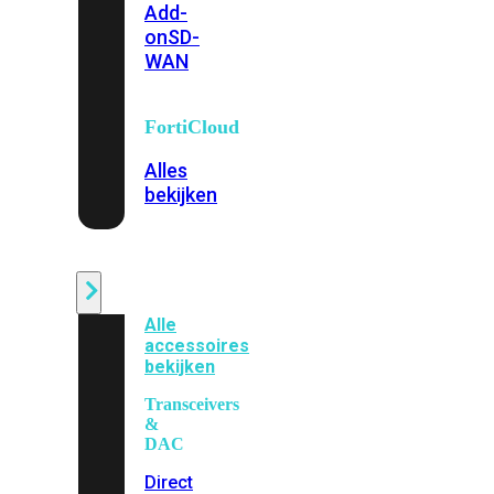
Add-
on
SD-
WAN
FortiCloud
Alles
bekijken
Accessoires
Alle
accessoires
bekijken
Transceivers
&
DAC
Direct