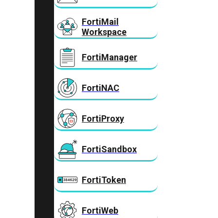
FortiMail
Workspace
FortiManager
FortiNAC
FortiProxy
FortiSandbox
FortiToken
FortiWeb