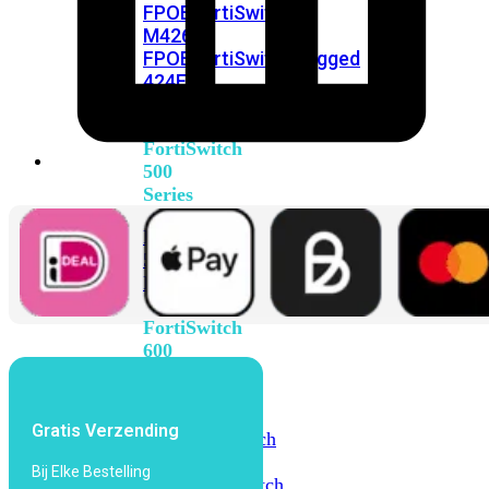
FPOE
FortiSwitch
M426E-
FPOE
FortiSwitchRugged
424F-
POE
FortiSwitch
500
Series
FortiSwitch
548D-
FPOE
FortiSwitch
600
Series
FortiSwitch
Gratis Verzending
624F
FortiSwitch
624F-
Bij Elke Bestelling
FPOE
FortiSwitch