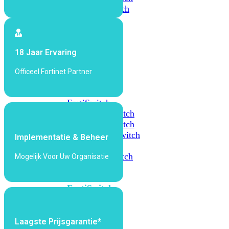
648F
FortiSwitch
648F-
FPOE
18 Jaar Ervaring
FortiSwitch
1000
Officeel Fortinet Partner
Series
FortiSwitch
1024E
FortiSwitch
1048E
FortiSwitch
T1024E
FortiSwitch
Implementatie & Beheer
T1024F-
FPOE
FortiSwitch
Mogelijk Voor Uw Organisatie
1048G
FortiSwitch
2000
Series
Laagste Prijsgarantie*