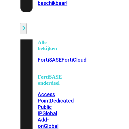
beschikbaar!
Cloud
Alle
bekijken
FortiSASE
FortiCloud
FortiSASE
onderdeel
Access
Point
Dedicated
Public
IP
Global
Add-
on
Global