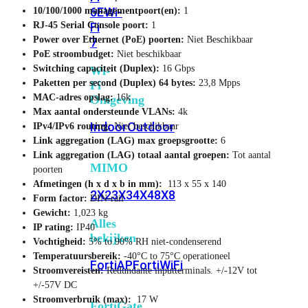
6E
Wi-
10/100/1000 managementpoort(en):
1
RJ-45 Serial Console poort:
1
Fi
Power over Ethernet (PoE) poorten:
Niet Beschikbaar
7
PoE stroombudget:
Niet beschikbaar
Switching capaciteit (Duplex):
16 Gbps
Wi-
Paketten per second (Duplex) 64 bytes:
23,8 Mpps
Fi
MAC-adres opslag:
16k
Omgeving
Max aantal ondersteunde VLANs:
4k
Indoor
Outdoor
IPv4/IPv6 routing:
Niet beschikbaar
Link aggregation (LAG) max groepsgrootte:
6
Link aggregation (LAG) totaal aantal groepen:
Tot aantal
MIMO
poorten
Afmetingen (h x d x b in mm):
113 x 55 x 140
2X2
3X3
4X4
8X8
Form factor:
DIN-rail
Gewicht:
1,023 kg
Alles
IP rating:
IP40
bekijken
Vochtigheid:
5% to 90% RH niet-condenserend
Temperatuursbereik:
-40°C to 75°C operationeel
FortiAP
FortiWiFi
Stroomvereisten:
Redundante inputterminals. +/-12V tot
+/-57V DC
Stroomverbruik (max):
17 W
FortiGate