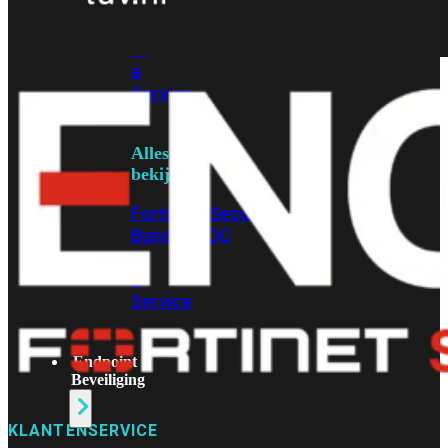
Protection
Enterprise
Protection
SOC
as
a
Service
Alles
bekijken
FortiCare
Security
Bundels
SOC
as
a
Service
Endpoint
Beveiliging
KLANTENSERVICE