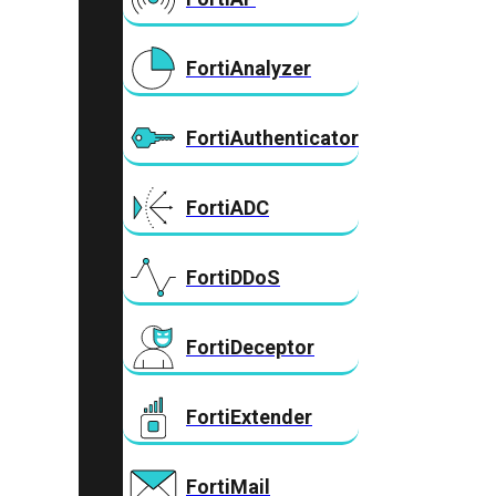
FortiAnalyzer
FortiAuthenticator
FortiADC
FortiDDoS
FortiDeceptor
FortiExtender
FortiMail