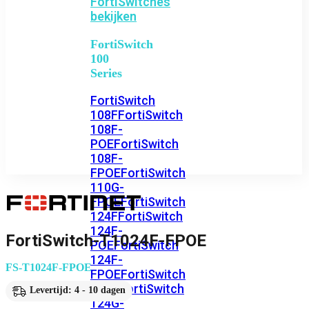
FortiSwitches
bekijken
FortiSwitch
100
Series
FortiSwitch
108F
FortiSwitch
108F-
POE
FortiSwitch
108F-
FPOE
FortiSwitch
110G-
FPOE
FortiSwitch
124F
FortiSwitch
124F-
FortiSwitch-T1024F-FPOE
POE
FortiSwitch
124F-
FS-T1024F-FPOE
FPOE
FortiSwitch
124G
FortiSwitch
Levertijd: 4 - 10 dagen
124G-