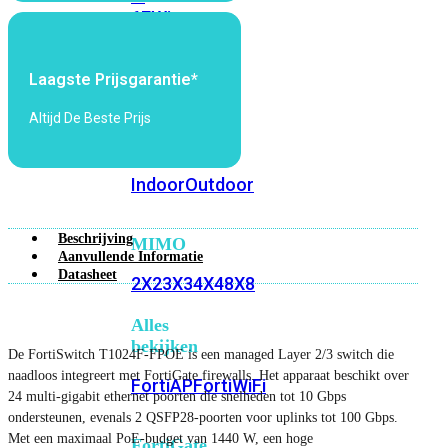
6E
Wi-
Fi
7
Laagste Prijsgarantie*
Wi-
Altijd De Beste Prijs
Fi
Omgeving
Indoor
Outdoor
Beschrijving
MIMO
Aanvullende Informatie
Datasheet
2X2
3X3
4X4
8X8
Alles
bekijken
De FortiSwitch T1024F-FPOE is een managed Layer 2/3 switch die
naadloos integreert met FortiGate firewalls. Het apparaat beschikt over
FortiAP
FortiWiFi
24 multi-gigabit ethernet poorten die snelheden tot 10 Gbps
ondersteunen, evenals 2 QSFP28-poorten voor uplinks tot 100 Gbps.
Met een maximaal PoE-budget van 1440 W, een hoge
FortiGate