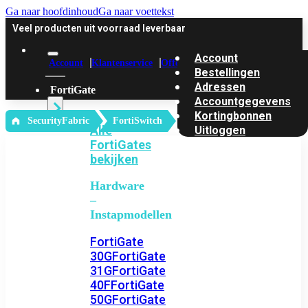
Ga naar hoofdinhoud
Ga naar voettekst
Veel producten uit voorraad leverbaar
Account
Account
Klantenservice
Offerte
Bestellingen
Adressen
FortiGate
Accountgegevens
Kortingbonnen
‎ SecurityFabric
FortiSwitch
Alle
Uitloggen
FortiGates
bekijken
Hardware
–
Instapmodellen
FortiGate
30G
FortiGate
31G
FortiGate
40F
FortiGate
50G
FortiGate