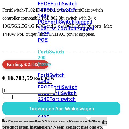
FPOE
FortiSwitch
148F
FortiSwitch
FortiSwitch-T1024F-FPOE Layer 2/3 FortiGate switch
148F-
controller compatible PoE 802.3bt switch with 24 x
POE
FortiSwitchRugged
10G/5G/2.5G/1G RJ45 and 2 x 100GE QSFP28 ports. Max
108F
FortiSwitchRugged
112F-
1440W PoE output limit. Dual AC power supplies.
POE
FortiSwitch
200
Series
Korting: € 2.845,41
FortiSwitch
€
16.783,59
224D-
FPOE
FortiSwitch
FortiSwitch-
248D
FortiSwitch
T1024F-
224E
Fortiswitch
FPOE
224E-
aantal
Toevoegen Aan Winkelwagen
POE
FortiSwitch
248E-
Grotere aantallen? Vraag een offerte aan.
Wilt u dit
POE
FortiSwitch
product laten installeren? Neem contact met ons op.