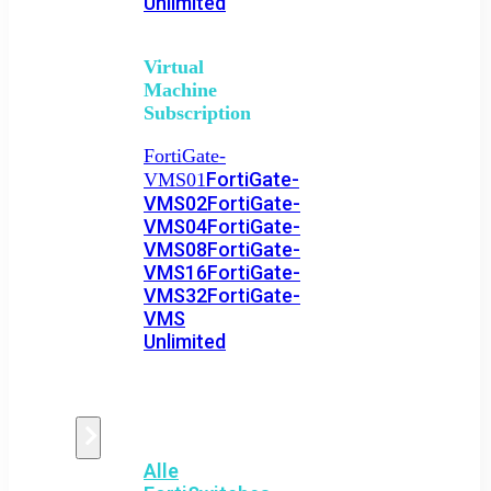
Unlimited
Virtual
Machine
Subscription
FortiGate-
FortiGate-
VMS01
VMS02
FortiGate-
VMS04
FortiGate-
VMS08
FortiGate-
VMS16
FortiGate-
VMS32
FortiGate-
VMS
Unlimited
Switch
Alle