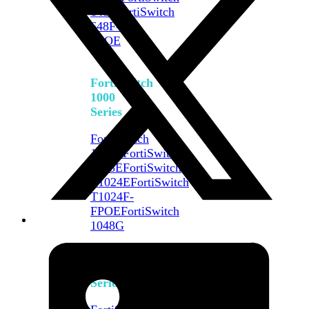
648F
FortiSwitch
648F-
FPOE
FortiSwitch
1000
Series
FortiSwitch
1024E
FortiSwitch
1048E
FortiSwitch
T1024E
FortiSwitch
T1024F-
FPOE
FortiSwitch
1048G
FortiSwitch
2000
Series