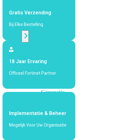
424F-
POE
Gratis Verzending
Bij Elke Bestelling
WiFi
Alle
Access
Points
18 Jaar Ervaring
bekijken
Officeel Fortinet Partner
Wi-
Fi
Generatie
Wi-
Fi
Implementatie & Beheer
5
Wi-
Fi
Mogelijk Voor Uw Organisatie
6
Wi-
Fi