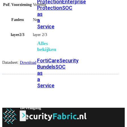
Protection
Enterprise
PoE Voorziening
Volledig
Protection
SOC
as
a
Fanless
Nee
Service
layer2/3
layer 2/3
Alles
bekijken
FortiCare
Security
Datasheet:
Download
Bundels
SOC
as
a
Service
Endpoint
Beveiliging