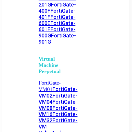
201G
FortiGate-
400F
FortiGate-
401F
FortiGate-
600E
FortiGate-
601E
FortiGate-
900G
FortiGate-
901G
Virtual
Machine
Perpetual
FortiGate-
FortiGate-
VM01
VM02
FortiGate-
VM04
FortiGate-
VM08
FortiGate-
VM16
FortiGate-
VM32
FortiGate-
VM