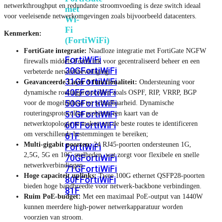
netwerkthroughput en redundante stroomvoeding is deze switch ideaal
met
voor veeleisende netwerkomgevingen zoals bijvoorbeeld datacenters.
Wi-
Fi
Kenmerken:
(FortiWiFi)
FortiGate integratie:
Naadloze integratie met FortiGate NGFW
FortiWiFi
firewalls middels FortiLink voor gecentraliseerd beheer en een
30G
FortiWiFi
verbeterde netwerkbeveiliging.
31G
FortiWiFi
Geavanceerde Layer 3 functionaliteit:
Ondersteuning voor
40F
FortiWiFi
dynamische routingprotocollen zoals OSPF, RIP, VRRP, BGP
50G
FortiWiFi
voor de mogelijkheid tot schaalbaarheid. Dynamische
51G
FortiWiFi
routeringsprotocollen proberen een kaart van de
netwerktopologie te maken om de beste routes te identificeren
60F
FortiWiFi
om verschillende bestemmingen te bereiken;
61F
Multi-gigabit poorten:
24 RJ45-poorten ondersteunen 1G,
FortiWiFi
2,5G, 5G en 10G snelheden, wat zorgt voor flexibele en snelle
70G
FortiWiFi
netwerkverbindingen.
71G
FortiWiFi
Hoge capaciteit uplinks:
Twee 100G ethernet QSFP28-poorten
80F
FortiWiFi
bieden hoge bandbreedte voor netwerk-backbone verbindingen.
81F
Ruim PoE-budget:
Met een maximaal PoE-output van 1440W
kunnen meerdere high-power netwerkapparatuur worden
voorzien van stroom.
Licentie