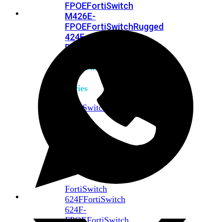
FPOE
FortiSwitch
M426E-
FPOE
FortiSwitchRugged
424F-
POE
FortiSwitch
500
Series
FortiSwitch
548D-
FPOE
FortiSwitch
600
Series
FortiSwitch
624F
FortiSwitch
624F-
FPOE
FortiSwitch