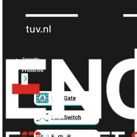
Prem
FortiCloud
Alles
bekijken
FortiClient
FortiEndpoint
Security
Fabric
Producten
FortiGate
FortiSwitch
FortiAP