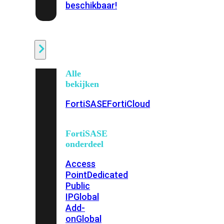
beschikbaar!
Cloud
Alle
bekijken
FortiSASE
FortiCloud
FortiSASE
onderdeel
Access
Point
Dedicated
Public
IP
Global
Add-
on
Global