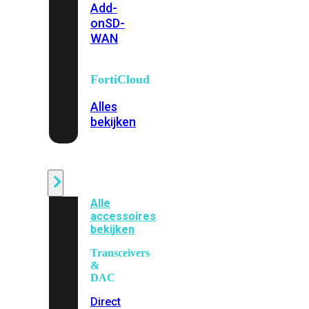
Add-
on
SD-
WAN
FortiCloud
Alles
bekijken
Accessoires
Alle
accessoires
bekijken
Transceivers
&
DAC
Direct