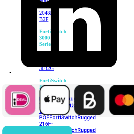
FortiSwitch
2048F
FortiSwitch
2048F-
B2F
FortiSwitch
3000
Series
FortiSwitch
3032E
FortiSwitch
3032G
FortiSwitch
Ruggedized
FortiSwitchRugged
108F
FortiSwitchRugged
112F-
POE
FortiSwitchRugged
216F-
POE
FortiSwitchRugged