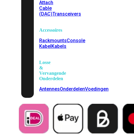
Attach
Cable
(DAC)
Transceivers
Accessoires
Rackmounts
Console
Kabel
Kabels
Losse
&
Vervangende
Onderdelen
Antennes
Onderdelen
Voedingen