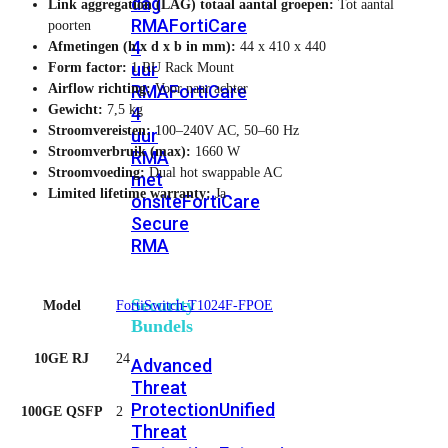
dag
Link aggregation (LAG) totaal aantal groepen:
Tot aantal
RMA
FortiCare
poorten
4
Afmetingen (h x d x b in mm):
44 x 410 x 440
uur
Form factor:
1 RU Rack Mount
Airflow richting:
Voor naar achter
RMA
FortiCare
Gewicht:
7,5 kg
4
Stroomvereisten:
100–240V AC, 50–60 Hz
uur
Stroomverbruik (max):
1660 W
RMA
Stroomvoeding:
Dual hot swappable AC
met
Limited lifetime warranty:
Ja
onsite
FortiCare
Secure
RMA
Security
Model
FortiSwitch-T1024F-FPOE
Bundels
10GE RJ
24
Advanced
Threat
Protection
Unified
100GE QSFP
2
Threat