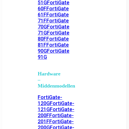
51G
FortiGate
60F
FortiGate
61F
FortiGate
71F
FortiGate
70G
FortiGate
71G
FortiGate
80F
FortiGate
81F
FortiGate
90G
FortiGate
91G
Hardware
–
Middenmodellen
FortiGate-
120G
FortiGate-
121G
FortiGate-
200F
FortiGate-
201F
FortiGate-
200G
FortiGate-