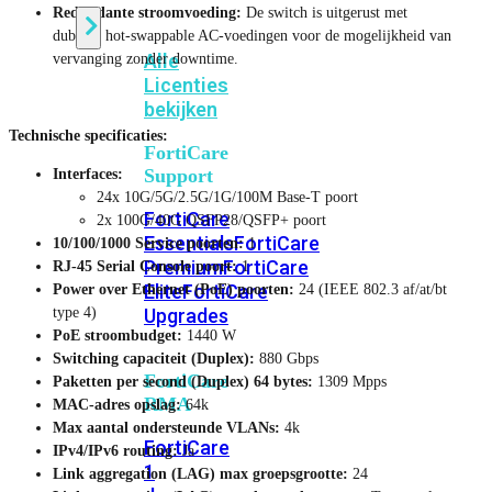
Redundante stroomvoeding:
De switch is uitgerust met
dubbele hot-swappable AC-voedingen voor de mogelijkheid van
Alle
vervanging zonder downtime.
Licenties
bekijken
Technische specificaties:
FortiCare
Support
Interfaces:
24x 10G/5G/2.5G/1G/100M Base-T poort
FortiCare
2x 100G/40G QSFP28/QSFP+ poort
Essentials
FortiCare
10/100/1000 Service poorten:
1
Premium
FortiCare
RJ-45 Serial Console poort:
1
Elite
FortiCare
Power over Ethernet (PoE) poorten:
24 (IEEE 802.3 af/at/bt
type 4)
Upgrades
PoE stroombudget:
1440 W
Switching capaciteit (Duplex):
880 Gbps
FortiCare
Paketten per second (Duplex) 64 bytes:
1309 Mpps
RMA
MAC-adres opslag:
64k
Max aantal ondersteunde VLANs:
4k
FortiCare
IPv4/IPv6 routing:
Ja
1
Link aggregation (LAG) max groepsgrootte:
24