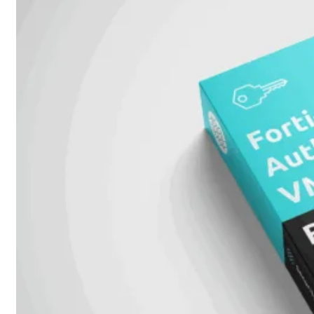
424F-
POE
WiFi
Alle
Access
Points
bekijken
Wi-
Fi
Generatie
Wi-
Fi
5
Wi-
Fi
6
Wi-
Fi