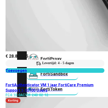
FortiMail
Workspace
FortiManager
FortiNAC
€
28.888,05
FortiProxy
Levertijd: 4 - 5 dagen
Toevoegen
FortiSandbox
FortiAuthenticator VM 1 jaar FortiCare Premium
FortiToken
Support 1-10100 Users
FC4-10-0ACVM-248-02-12
Korting
FortiWeb