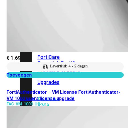
Alle
Licenties
bekijken
FortiCare
Support
FortiCare
€
1.690,51
Essentials
FortiCare
Levertijd: 4 - 5 dagen
Premium
FortiCare
Toevoegen
Elite
FortiCare
Upgrades
FortiAuthenticator – VM License FortiAuthenticator-
VM 1000 users license upgrade
FortiCare
FAC-VM-1000-UG
RMA
FortiCare
1