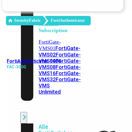
Unlimited
Virtual
SecurityFabric
FortiAuthenticator
Machine
Subscription
FortiGate-
FortiGate-
VMS01
VMS02
FortiGate-
VMS04
FortiGate-
FortiAuthenticator-300G
VMS08
FortiGate-
FAC-300G
VMS16
FortiGate-
VMS32
FortiGate-
VMS
Unlimited
Switch
Alle