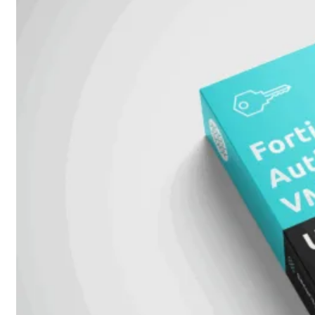
met
Wi-
Fi
(FortiWiFi)
FortiWiFi
30G
FortiWiFi
31G
FortiWiFi
40F
FortiWiFi
50G
FortiWiFi
51G
FortiWiFi
60F
FortiWiFi
61F
FortiWiFi
70G
FortiWiFi
71G
FortiWiFi
80F
FortiWiFi
81F
Licentie