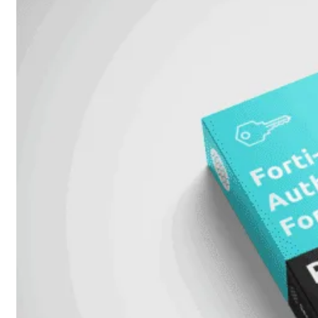
Fabric Overzicht
Industrieel
Alles
bekijken
Ruggedized
FortiSRA
Ruggedized
Hardware
Licenties
Support
FortiSRA
Binnenkort