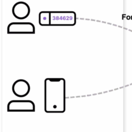
201G
FortiGate-
400F
FortiGate-
401F
FortiGate-
600E
FortiGate-
601E
FortiGate-
900G
FortiGate-
901G
Virtual
Machine
Perpetual
FortiGate-
FortiGate-
VM01
VM02
FortiGate-
VM04
FortiGate-
VM08
FortiGate-
VM16
FortiGate-
VM32
FortiGate-
VM