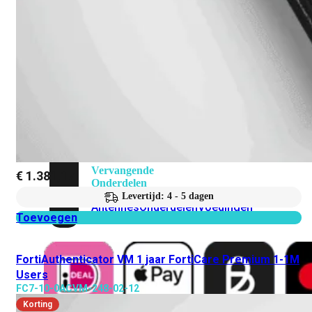
Attach
Cable
(DAC)
Transceivers
Accessoires
Rackmounts
Console
Kabel
Kabels
Losse
&
Vervangende
€
1.381,17
Onderdelen
Levertijd: 4 - 5 dagen
Antennes
Onderdelen
Voedingen
Toevoegen
FortiAuthenticator VM 1 jaar FortiCare Premium 1-1M
Users
FC7-10-0ACVM-248-02-12
Korting