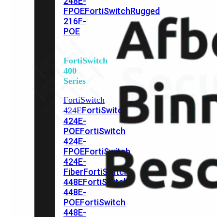
248E-
FPOE
FortiSwitchRugged
216F-
POE
FortiSwitch
400
Series
FortiSwitch
FortiSwitch
424E
424E-
POE
FortiSwitch
424E-
FPOE
FortiSwitch
424E-
Fiber
FortiSwitch
448E
FortiSwitch
448E-
POE
FortiSwitch
448E-