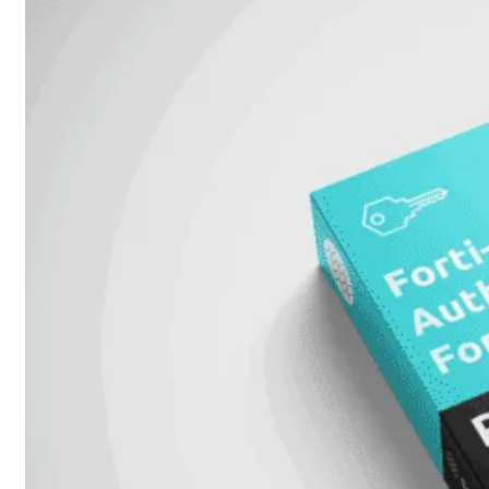
Add-
on
SD-
WAN
FortiCloud
Alles
bekijken
Accessoires
Alle
accessoires
bekijken
Transceivers
&
DAC
Direct