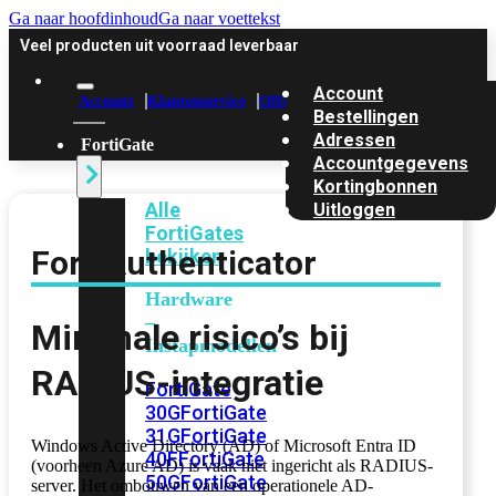
Ga naar hoofdinhoud
Ga naar voettekst
Veel producten uit voorraad leverbaar
Account
Account
Klantenservice
Offerte
Bestellingen
Adressen
FortiGate
Accountgegevens
Kortingbonnen
Alle
Uitloggen
FortiGates
FortiAuthenticator
bekijken
Hardware
–
Minimale risico’s bij
Instapmodellen
RADIUS-integratie
FortiGate
30G
FortiGate
31G
FortiGate
Windows Active Directory (AD) of Microsoft Entra ID
40F
FortiGate
(voorheen Azure AD) is vaak niet ingericht als RADIUS-
50G
FortiGate
server. Het ombouwen van een operationele AD-