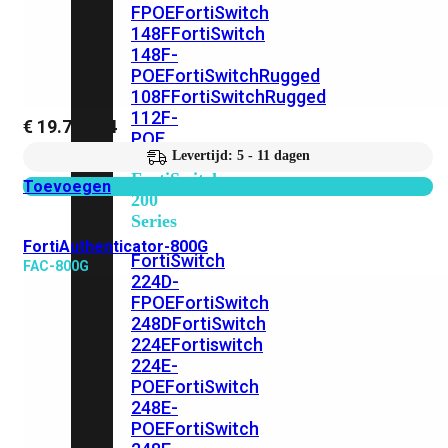
FPOE
FortiSwitch
148F
FortiSwitch
148F-
POE
FortiSwitchRugged
108F
FortiSwitchRugged
112F-
€
19.799,64
POE
Levertijd: 5 - 11 dagen
FortiSwitch
Toevoegen
200
Series
FortiAuthenticator-800G
FortiSwitch
FAC-800G
224D-
FPOE
FortiSwitch
248D
FortiSwitch
224E
Fortiswitch
224E-
POE
FortiSwitch
248E-
POE
FortiSwitch