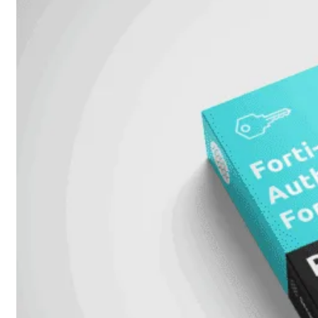
FortiAnalyzer
FortiAuthenticator
FortiADC
FortiDDoS
FortiDeceptor
FortiExtender
FortiMail