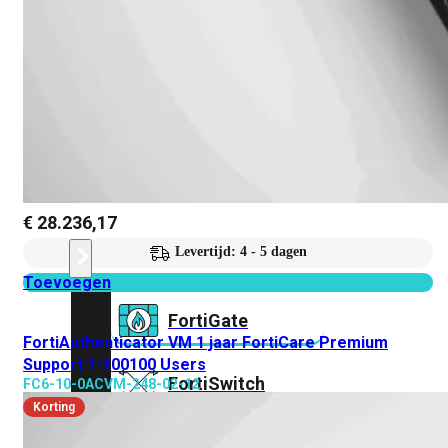
Prem
FortiCloud
Alles
bekijken
FortiClient
FortiEndpoint
Security
Fabric
€
28.236,17
Producten
Levertijd: 4 - 5 dagen
Toevoegen
FortiGate
FortiAuthenticator VM 1 jaar FortiCare Premium
Support 1-100100 Users
FortiSwitch
FC6-10-0ACVM-248-02-12
Korting
FortiAP