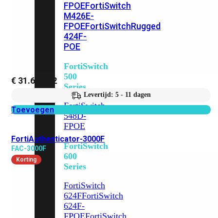
FPOE
FortiSwitch
M426E-
FPOE
FortiSwitchRugged
424F-
POE
FortiSwitch
500
€
31.679,42
Series
Levertijd: 5 - 11 dagen
FortiSwitch
Toevoegen
548D-
FPOE
FortiAuthenticator-3000F
FortiSwitch
FAC-3000F
600
Korting
Series
FortiSwitch
624F
FortiSwitch
624F-
FPOE
FortiSwitch