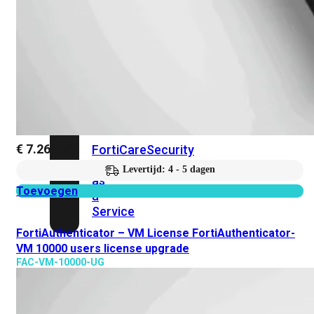
Protection
Enterprise
Protection
SOC
as
a
Service
Alles
bekijken
€
7.269,30
FortiCare
Security
Bundels
SOC
Levertijd: 4 - 5 dagen
as
Toevoegen
a
Service
FortiAuthenticator – VM License FortiAuthenticator-
VM 10000 users license upgrade
Endpoint
FAC-VM-10000-UG
Beveiliging