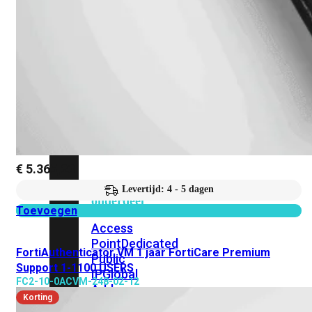
beschikbaar!
Cloud
Alle
bekijken
FortiSASE
FortiCloud
€
5.365,23
FortiSASE
Levertijd: 4 - 5 dagen
onderdeel
Toevoegen
Access
Point
Dedicated
FortiAuthenticator VM 1 jaar FortiCare Premium
Public
Support 1-1100 USERS
IP
Global
FC2-10-0ACVM-248-02-12
Add-
Korting
on
Global