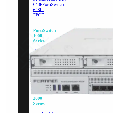
648F
FortiSwitch
648F-
FPOE
FortiSwitch
1000
Series
FortiSwitch
1024E
FortiSwitch
1048E
FortiSwitch
T1024E
FortiSwitch
T1024F-
FPOE
FortiSwitch
1048G
FortiSwitch
2000
Series