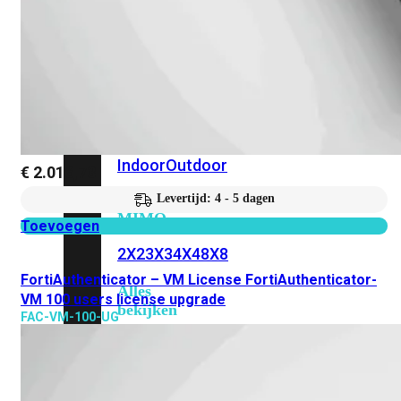
6E
Wi-
Fi
7
Wi-
Fi
Omgeving
Indoor
Outdoor
€
2.016,73
Levertijd: 4 - 5 dagen
MIMO
Toevoegen
2X2
3X3
4X4
8X8
FortiAuthenticator – VM License FortiAuthenticator-
Alles
VM 100 users license upgrade
bekijken
FAC-VM-100-UG
FortiAP
FortiWiFi
FortiGate