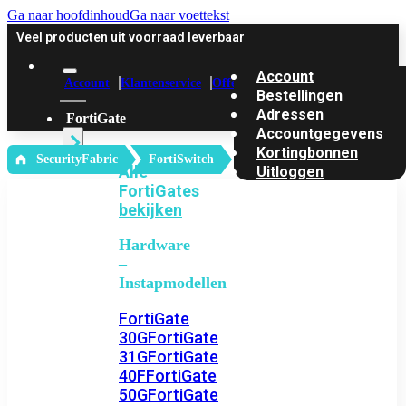
Ga naar hoofdinhoud
Ga naar voettekst
Veel producten uit voorraad leverbaar
Account
Account
Klantenservice
Offerte
Bestellingen
Adressen
FortiGate
Accountgegevens
Kortingbonnen
‎ SecurityFabric
FortiSwitch
Alle
Uitloggen
FortiGates
bekijken
Hardware
–
Instapmodellen
FortiGate
30G
FortiGate
31G
FortiGate
40F
FortiGate
50G
FortiGate