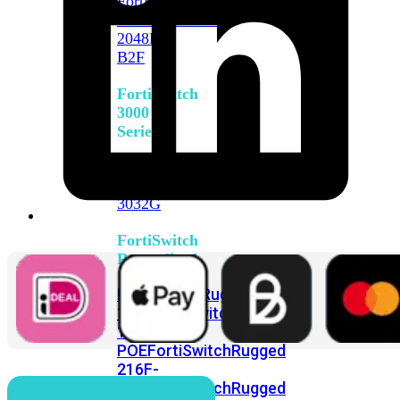
FortiSwitch
2048F
FortiSwitch
2048F-
B2F
FortiSwitch
3000
Series
FortiSwitch
3032E
FortiSwitch
3032G
FortiSwitch
Ruggedized
FortiSwitchRugged
108F
FortiSwitchRugged
112F-
POE
FortiSwitchRugged
216F-
POE
FortiSwitchRugged