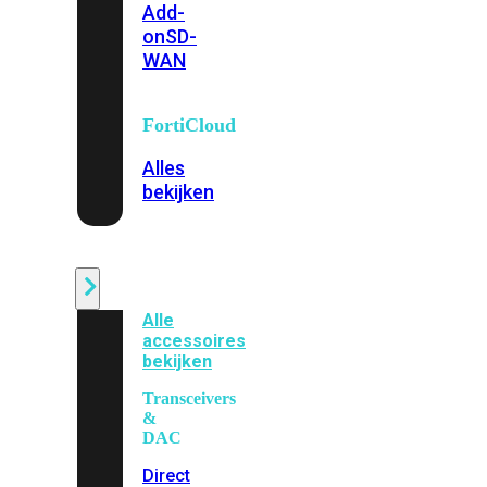
Add-
on
SD-
WAN
FortiCloud
Alles
bekijken
Accessoires
Alle
accessoires
bekijken
Transceivers
&
DAC
Direct