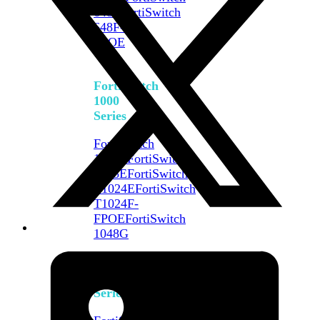
648F
FortiSwitch
648F-
FPOE
FortiSwitch
1000
Series
FortiSwitch
1024E
FortiSwitch
1048E
FortiSwitch
T1024E
FortiSwitch
T1024F-
FPOE
FortiSwitch
1048G
FortiSwitch
2000
Series