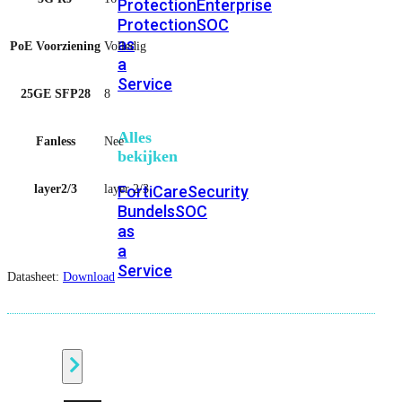
Protection
Enterprise
Protection
SOC
as
PoE Voorziening
Volledig
a
Service
25GE SFP28
8
Alles
Fanless
Nee
bekijken
layer2/3
layer 2/3
FortiCare
Security
Bundels
SOC
as
a
Service
Datasheet:
Download
Endpoint
Beveiliging