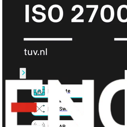
Prem
FortiCloud
Alles
bekijken
FortiClient
FortiEndpoint
Security
Fabric
Producten
FortiGate
FortiSwitch
FortiAP