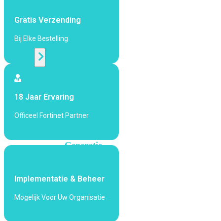
424F-
POE
Gratis Verzending
Bij Elke Bestelling
WiFi
Alle
Access
Points
18 Jaar Ervaring
bekijken
Officeel Fortinet Partner
Wi-
Fi
Generatie
Wi-
Fi
Implementatie & Beheer
5
Wi-
Fi
Mogelijk Voor Uw Organisatie
6
Wi-
Fi