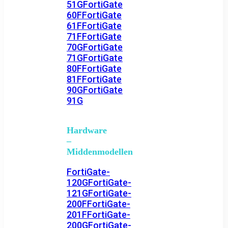
51G
FortiGate
60F
FortiGate
61F
FortiGate
71F
FortiGate
70G
FortiGate
71G
FortiGate
80F
FortiGate
81F
FortiGate
90G
FortiGate
91G
Hardware
–
Middenmodellen
FortiGate-
120G
FortiGate-
121G
FortiGate-
200F
FortiGate-
201F
FortiGate-
200G
FortiGate-