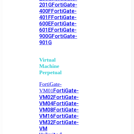
201G
FortiGate-
400F
FortiGate-
401F
FortiGate-
600E
FortiGate-
601E
FortiGate-
900G
FortiGate-
901G
Virtual
Machine
Perpetual
FortiGate-
FortiGate-
VM01
VM02
FortiGate-
VM04
FortiGate-
VM08
FortiGate-
VM16
FortiGate-
VM32
FortiGate-
VM