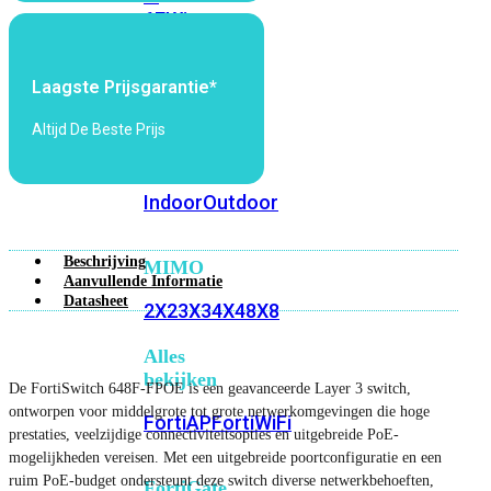
6E
Wi-
Fi
7
Laagste Prijsgarantie*
Wi-
Altijd De Beste Prijs
Fi
Omgeving
Indoor
Outdoor
Beschrijving
MIMO
Aanvullende Informatie
Datasheet
2X2
3X3
4X4
8X8
Alles
bekijken
De FortiSwitch 648F-FPOE is een geavanceerde Layer 3 switch,
ontworpen voor middelgrote tot grote netwerkomgevingen die hoge
FortiAP
FortiWiFi
prestaties, veelzijdige connectiviteitsopties en uitgebreide PoE-
mogelijkheden vereisen. Met een uitgebreide poortconfiguratie en een
ruim PoE-budget ondersteunt deze switch diverse netwerkbehoeften,
FortiGate