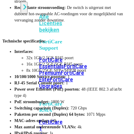
stroom.
Redundante stroomvoeding:
De switch is uitgerust met
dubbele hot-swappable AC-voedingen voor de mogelijkheid van
Alle
vervanging zonder downtime.
Licenties
bekijken
FortiCare
Technische specificaties:
Support
Interfaces:
32x 1GE/2.5GE RJ45 poort
FortiCare
16x 1GE/2.5GE/5GE RJ45 poort
Essentials
FortiCare
8x 10GE/25GE SFP+/SFP28 poort
Premium
FortiCare
10/100/1000 Service poorten:
1
Elite
FortiCare
RJ-45 Serial Console poort:
1
Upgrades
Power over Ethernet (PoE) poorten:
48 (IEEE 802.3 af/at/bt
type 4)
PoE stroombudget:
1800 W
FortiCare
Switching capaciteit (Duplex):
720 Gbps
RMA
Paketten per second (Duplex) 64 bytes:
1071 Mpps
MAC-adres opslag:
64k
FortiCare
Max aantal ondersteunde VLANs:
4k
1
IPv4/IPv6 routing:
Ja