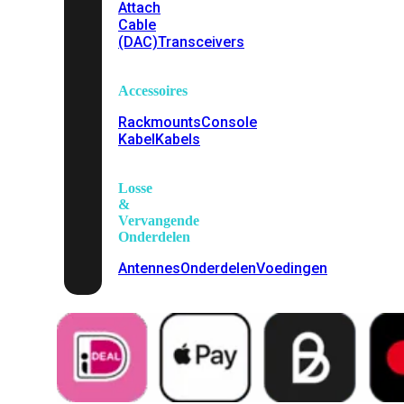
Attach
Cable
(DAC)
Transceivers
Accessoires
Rackmounts
Console
Kabel
Kabels
Losse
&
Vervangende
Onderdelen
Antennes
Onderdelen
Voedingen