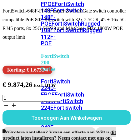
FPOE
FortiSwitch
148F
FortiSwitch
FortiSwitch-648F-FPOE Layer 2/3 FortiGate switch controller
148F-
compatible PoE 802.3bt switch with 32x 2.5G RJ45 + 16x 5G
POE
FortiSwitchRugged
RJ45 ports, 8x 25G SFP28 and MACSec. Max 1800W POE
108F
FortiSwitchRugged
112F-
output limit
POE
FortiSwitch
200
Series
Korting: € 1.673,74
FortiSwitch
€
9.874,26
224D-
FPOE
FortiSwitch
FortiSwitch-
248D
FortiSwitch
648F-
224E
Fortiswitch
FPOE
224E-
aantal
Toevoegen Aan Winkelwagen
POE
FortiSwitch
248E-
Grotere aantallen? Vraag een offerte aan.
Wilt u dit
POE
FortiSwitch
product laten installeren? Neem contact met ons op.