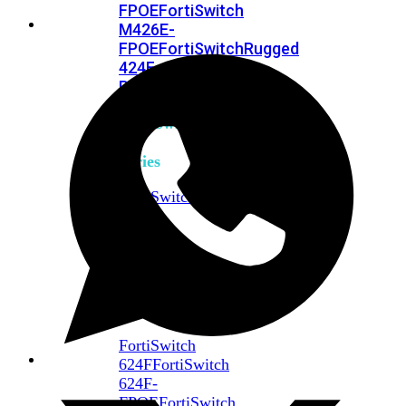
FPOE
FortiSwitch
M426E-
FPOE
FortiSwitchRugged
424F-
POE
FortiSwitch
500
Series
FortiSwitch
548D-
FPOE
FortiSwitch
600
Series
FortiSwitch
624F
FortiSwitch
624F-
FPOE
FortiSwitch