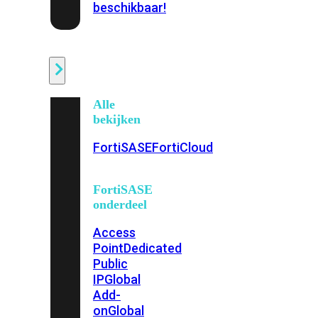
beschikbaar!
Cloud
Alle
bekijken
FortiSASE
FortiCloud
FortiSASE
onderdeel
Access
Point
Dedicated
Public
IP
Global
Add-
on
Global