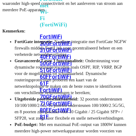
waaronder high-speed connectiviteit en het aanleveren van stroom aan
met
meerdere PoE-apparaten.
Wi-
Fi
(FortiWiFi)
Kenmerken:
FortiWiFi
FortiGate integratie:
Naadloze integratie met FortiGate NGFW
30G
FortiWiFi
firewalls middels FortiLink voor gecentraliseerd beheer en een
31G
FortiWiFi
verbeterde netwerkbeveiliging.
40F
FortiWiFi
Geavanceerde Layer 3 functionaliteit:
Ondersteuning voor
50G
FortiWiFi
dynamische routingsprotocollen zoals OSPF, RIP, VRRP, BGP
51G
FortiWiFi
voor de mogelijkheid tot schaalbaarheid. Dynamische
60F
FortiWiFi
routeringsprotocollen proberen een kaart van de
61F
netwerktopologie te maken om de beste routes te identificeren
FortiWiFi
om verschillende bestemmingen te bereiken;
70G
FortiWiFi
Uitgebreide poortbeschikbaarheid:
32 poorten ondersteunen
71G
FortiWiFi
10/100/1000/2.5G, 16 poorten ondersteunen 100/1000/2.5G/5G,
80F
FortiWiFi
en 8 poorten zijn geschikt voor 10 Gigabit / 25 Gigabit SFP+ /
81F
SFP28, wat zorgt voor flexibele en snelle netwerkverbindingen.
PoE-budget:
Met een maximaal PoE-output van 1800W kunnen
meerdere high-power netwerkapparatuur worden voorzien van
Licentie