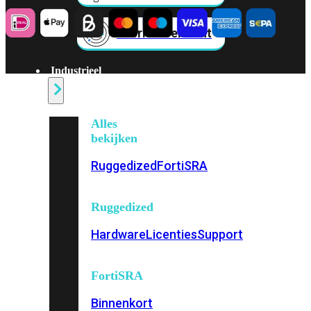
Fabric Overzicht
Industrieel
Alles
bekijken
Ruggedized
FortiSRA
Ruggedized
Hardware
Licenties
Support
FortiSRA
Binnenkort