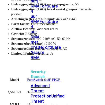
dag
Link aggregation (LAG) max groepsgrootte:
56
RMA
FortiCare
Link aggregation (LAG) totaal aantal groepen:
Tot aantal
4
poorten
uur
Afmetingen (h x d x b in mm):
44 x 442 x 440
RMA
FortiCare
Form factor:
1 RU Rack Mount
4
Airflow richting:
Voor naar achter
uur
Gewicht:
7,834 kg
RMA
Stroomvereisten:
100–240V AC, 50–60 Hz
met
Stroomverbruik (max):
2100 W
onsite
FortiCare
Stroomvoeding:
Dual hot swappable, AC
Secure
Limited lifetime warranty:
Ja
RMA
Security
Bundels
Model
FortiSwitch-648F-FPOE
Advanced
Threat
2,5GE RJ
32
Protection
Unified
Threat
5G RJ
16