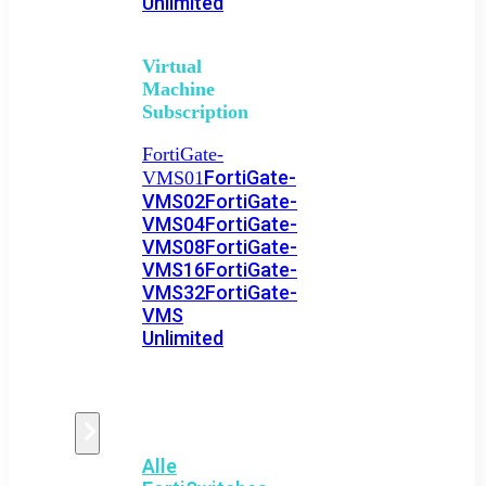
Unlimited
Virtual
Machine
Subscription
FortiGate-
FortiGate-
VMS01
VMS02
FortiGate-
VMS04
FortiGate-
VMS08
FortiGate-
VMS16
FortiGate-
VMS32
FortiGate-
VMS
Unlimited
Switch
Alle