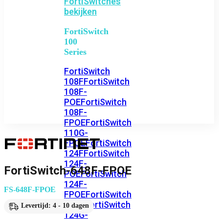
FortiSwitches
bekijken
FortiSwitch
100
Series
FortiSwitch
108F
FortiSwitch
108F-
POE
FortiSwitch
108F-
FPOE
FortiSwitch
110G-
FPOE
FortiSwitch
124F
FortiSwitch
124F-
FortiSwitch-648F-FPOE
POE
FortiSwitch
124F-
FS-648F-FPOE
FPOE
FortiSwitch
124G
FortiSwitch
Levertijd: 4 - 10 dagen
124G-