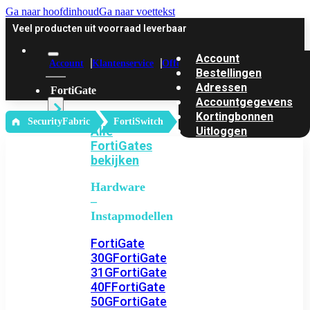
Ga naar hoofdinhoud
Ga naar voettekst
Veel producten uit voorraad leverbaar
Account
Account
Klantenservice
Offerte
Bestellingen
Adressen
FortiGate
Accountgegevens
Kortingbonnen
‎ SecurityFabric
FortiSwitch
Alle
Uitloggen
FortiGates
bekijken
Hardware
–
Instapmodellen
FortiGate
30G
FortiGate
31G
FortiGate
40F
FortiGate
50G
FortiGate