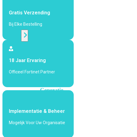
424F-
POE
Gratis Verzending
Bij Elke Bestelling
WiFi
Alle
Access
Points
18 Jaar Ervaring
bekijken
Officeel Fortinet Partner
Wi-
Fi
Generatie
Wi-
Fi
Implementatie & Beheer
5
Wi-
Fi
Mogelijk Voor Uw Organisatie
6
Wi-
Fi