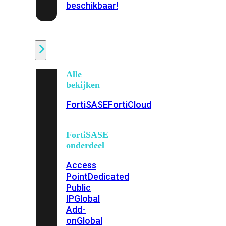
beschikbaar!
Cloud
Alle
bekijken
FortiSASE
FortiCloud
FortiSASE
onderdeel
Access
Point
Dedicated
Public
IP
Global
Add-
on
Global