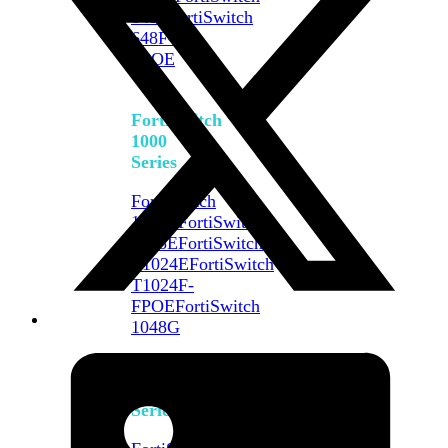
648F
FortiSwitch
648F-
FPOE
FortiSwitch
1000
Series
FortiSwitch
1024E
FortiSwitch
1048E
FortiSwitch
T1024E
FortiSwitch
T1024F-
FPOE
FortiSwitch
1048G
FortiSwitch
2000
Series