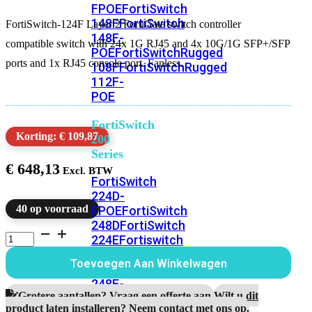
FPOE
FortiSwitch
148F
FortiSwitch
FortiSwitch-124F Layer 2 FortiGate switch controller
148F-
compatible switch with 24x 1G RJ45 and 4x 10G/1G SFP+/SFP
POE
FortiSwitchRugged
ports and 1x RJ45 console port. Fanless.
108F
FortiSwitchRugged
112F-
POE
FortiSwitch
Korting: € 109,87
200
Series
€
648,13
FortiSwitch
224D-
40 op voorraad
FPOE
FortiSwitch
248D
FortiSwitch
FortiSwitch-
224E
Fortiswitch
124F
224E-
aantal
Toevoegen Aan Winkelwagen
POE
FortiSwitch
248E-
Grotere aantallen? Vraag een offerte aan.
Wilt u dit
POE
FortiSwitch
product laten installeren? Neem contact met ons op.