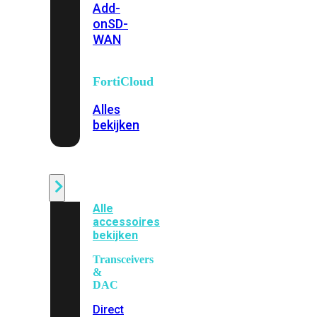
Add-
on
SD-
WAN
FortiCloud
Alles
bekijken
Accessoires
Alle
accessoires
bekijken
Transceivers
&
DAC
Direct