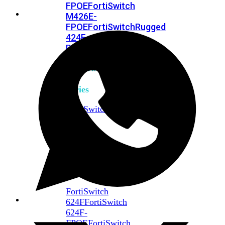
FPOE
FortiSwitch
M426E-
FPOE
FortiSwitchRugged
424F-
POE
FortiSwitch
500
Series
FortiSwitch
548D-
FPOE
FortiSwitch
600
Series
FortiSwitch
624F
FortiSwitch
624F-
FPOE
FortiSwitch