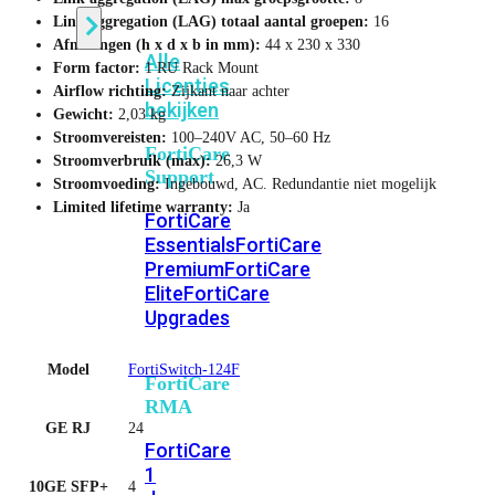
Link aggregation (LAG) totaal aantal groepen:
16
Afmetingen (h x d x b in mm):
44 x 230 x 330
Alle
Form factor:
1 RU Rack Mount
Licenties
Airflow richting:
Zijkant naar achter
bekijken
Gewicht:
2,03 kg
Stroomvereisten:
100–240V AC, 50–60 Hz
FortiCare
Stroomverbruik (max):
26,3 W
Support
Stroomvoeding:
Ingebouwd, AC. Redundantie niet mogelijk
Limited lifetime warranty:
Ja
FortiCare
Essentials
FortiCare
Premium
FortiCare
Elite
FortiCare
Upgrades
Model
FortiSwitch-124F
FortiCare
RMA
GE RJ
24
FortiCare
1
10GE SFP+
4