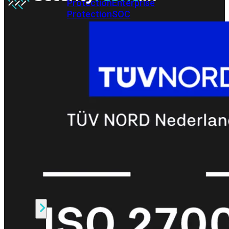
Protection
Enterprise
Protection
SOC
as
a
Service
Alles
bekijken
FortiCare
Security
Bundels
SOC
as
a
Service
Endpoint
Beveiliging