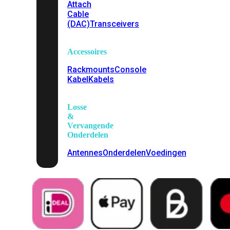
Attach
Cable
(DAC)
Transceivers
Accessoires
Rackmounts
Console
Kabel
Kabels
Losse
&
Vervangende
Onderdelen
Antennes
Onderdelen
Voedingen