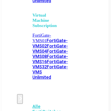
Unlimited
Virtual
Machine
Subscription
FortiGate-
FortiGate-
VMS01
VMS02
FortiGate-
VMS04
FortiGate-
VMS08
FortiGate-
VMS16
FortiGate-
VMS32
FortiGate-
VMS
Unlimited
Switch
Alle