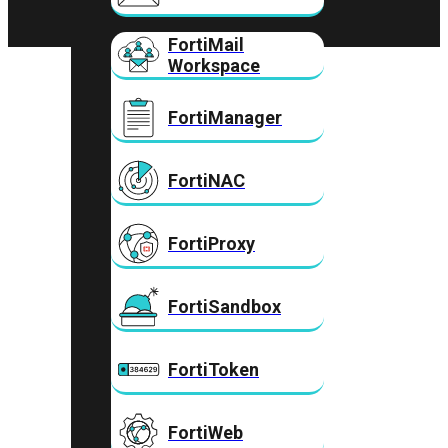
FortiMail
Workspace
FortiManager
FortiNAC
FortiProxy
FortiSandbox
FortiToken
FortiWeb