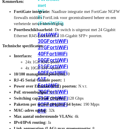
Kenmerken:
met
Wi-
FortiGate integratie:
Naadloze integratie met FortiGate NGFW
Fi
firewalls middels FortiLink voor gecentraliseerd beheer en een
(FortiWiFi)
verbeterde netwerkbeveiliging.
Poortbeschikbaarheid:
De switch is uitgerust met 24 Gigabit
FortiWiFi
Ethernet RJ45-poorten en 4 10-Gigabit SFP+ poorten.
30G
FortiWiFi
Technische specificaties:
31G
FortiWiFi
40F
FortiWiFi
Interfaces:
50G
FortiWiFi
24x 1GE RJ45-poort
51G
FortiWiFi
4x 10GE SFP+-poort
60F
FortiWiFi
10/100 managementpoort(en):
0
61F
RJ-45 Serial Console poort:
1
FortiWiFi
Power over Ethernet (PoE) poorten:
N.v.t.
70G
FortiWiFi
PoE stroombudget:
N.v.t.
71G
FortiWiFi
Switching capaciteit (Duplex):
128 Gbps
80F
FortiWiFi
Paketten per second (Duplex) 64 bytes:
190 Mpps
81F
MAC-adres opslag:
32k
Max aantal ondersteunde VLANs:
4k
IPv4/IPv6 routing:
Ja
Licentie
Link aggregation (LAG) max groepsgrootte:
8