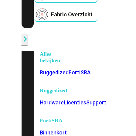
Fabric Overzicht
Industrieel
Alles
bekijken
Ruggedized
FortiSRA
Ruggedized
Hardware
Licenties
Support
FortiSRA
Binnenkort