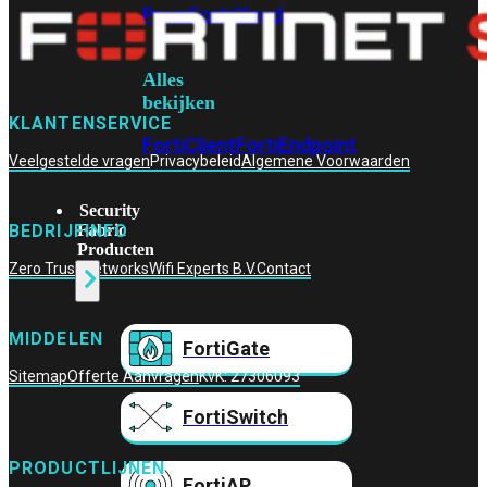
Prem
FortiCloud
Alles
bekijken
KLANTENSERVICE
FortiClient
FortiEndpoint
Veelgestelde vragen
Privacybeleid
Algemene Voorwaarden
Security
Fabric
BEDRIJFINFO
Producten
Zero Trust Networks
Wifi Experts B.V.
Contact
MIDDELEN
FortiGate
Sitemap
Offerte Aanvragen
KvK: 27306093
FortiSwitch
PRODUCTLIJNEN
FortiAP