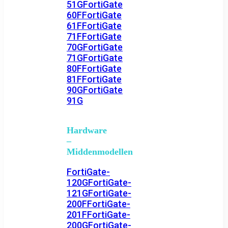
51G
FortiGate
60F
FortiGate
61F
FortiGate
71F
FortiGate
70G
FortiGate
71G
FortiGate
80F
FortiGate
81F
FortiGate
90G
FortiGate
91G
Hardware
–
Middenmodellen
FortiGate-
120G
FortiGate-
121G
FortiGate-
200F
FortiGate-
201F
FortiGate-
200G
FortiGate-