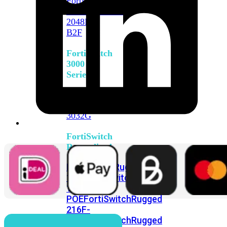
FortiSwitch
2048F
FortiSwitch
2048F-
B2F
FortiSwitch
3000
Series
FortiSwitch
3032E
FortiSwitch
3032G
FortiSwitch
Ruggedized
FortiSwitchRugged
108F
FortiSwitchRugged
112F-
POE
FortiSwitchRugged
216F-
POE
FortiSwitchRugged