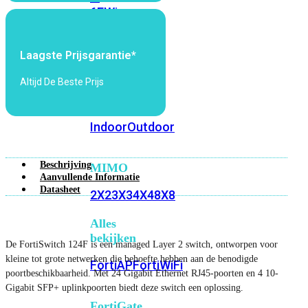
6E
Wi-
Fi
7
Laagste Prijsgarantie*
Wi-
Altijd De Beste Prijs
Fi
Omgeving
Indoor
Outdoor
Beschrijving
MIMO
Aanvullende Informatie
Datasheet
2X2
3X3
4X4
8X8
Alles
bekijken
De FortiSwitch 124F is een managed Layer 2 switch, ontworpen voor
kleine tot grote netwerken die behoefte hebben aan de benodigde
FortiAP
FortiWiFi
poortbeschikbaarheid. Met 24 Gigabit Ethernet RJ45-poorten en 4 10-
Gigabit SFP+ uplinkpoorten biedt deze switch een oplossing.
FortiGate