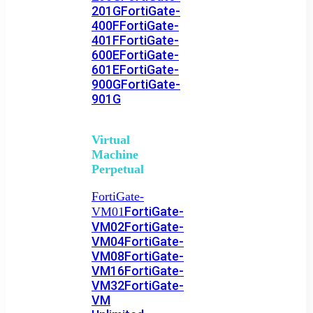
201G
FortiGate-
400F
FortiGate-
401F
FortiGate-
600E
FortiGate-
601E
FortiGate-
900G
FortiGate-
901G
Virtual
Machine
Perpetual
FortiGate-
FortiGate-
VM01
VM02
FortiGate-
VM04
FortiGate-
VM08
FortiGate-
VM16
FortiGate-
VM32
FortiGate-
VM