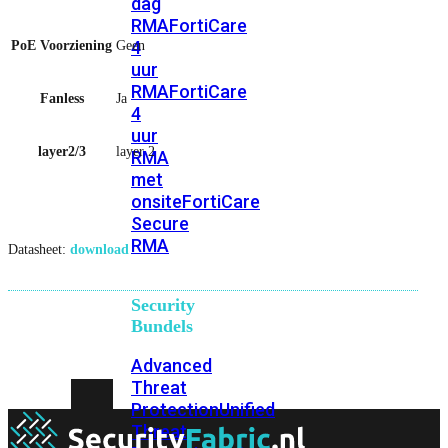
dag
RMA
FortiCare
4
PoE Voorziening
Geen
uur
RMA
FortiCare
Fanless
Ja
4
uur
layer2/3
layer 2
RMA
met
onsite
FortiCare
Secure
RMA
Datasheet:
download
Security
Bundels
Advanced
Threat
Protection
Unified
Threat