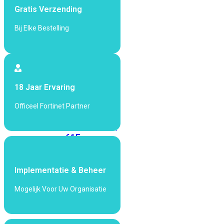
met
Gratis Verzending
Wi-
Bij Elke Bestelling
Fi
(FortiWiFi)
FortiWiFi
30G
FortiWiFi
31G
FortiWiFi
18 Jaar Ervaring
40F
FortiWiFi
50G
FortiWiFi
Officeel Fortinet Partner
51G
FortiWiFi
60F
FortiWiFi
61F
FortiWiFi
70G
FortiWiFi
71G
FortiWiFi
Implementatie & Beheer
80F
FortiWiFi
Mogelijk Voor Uw Organisatie
81F
Licentie