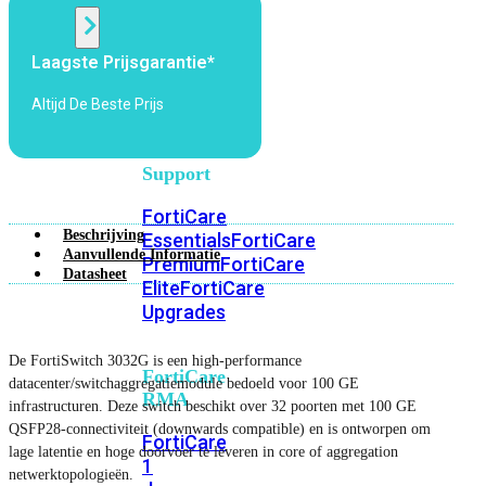
Alle
Laagste Prijsgarantie*
Licenties
Altijd De Beste Prijs
bekijken
FortiCare
Support
FortiCare
Beschrijving
Essentials
FortiCare
Aanvullende Informatie
Premium
FortiCare
Datasheet
Elite
FortiCare
Upgrades
De FortiSwitch 3032G is een high-performance
FortiCare
datacenter/switchaggregatiemodule bedoeld voor 100 GE
RMA
infrastructuren. Deze switch beschikt over 32 poorten met 100 GE
QSFP28-connectiviteit (downwards compatible) en is ontworpen om
FortiCare
lage latentie en hoge doorvoer te leveren in core of aggregation
1
netwerktopologieën.