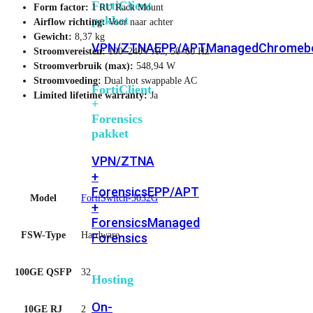
FortiClient
Form factor:
1 RU Rack Mount
pakket
Airflow richting:
Voor naar achter
Gewicht:
8,37 kg
VPN/ZTNA
EPP/APT
Managed
Chromeb
Stroomvereisten:
100–240V AC, 50–60 Hz
Stroomverbruik (max):
548,94 W
Stroomvoeding:
Dual hot swappable AC
FortiClient
Limited lifetime warranty:
Ja
+
Forensics
pakket
VPN/ZTNA
+
Forensics
EPP/APT
Model
FortiSwitch-3032G
+
Forensics
Managed
FSW-Type
Hardware
Forensics
100GE QSFP
32
Hosting
On-
10GE RJ
2