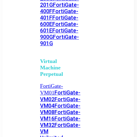
201G
FortiGate-
400F
FortiGate-
401F
FortiGate-
600E
FortiGate-
601E
FortiGate-
900G
FortiGate-
901G
Virtual
Machine
Perpetual
FortiGate-
FortiGate-
VM01
VM02
FortiGate-
VM04
FortiGate-
VM08
FortiGate-
VM16
FortiGate-
VM32
FortiGate-
VM