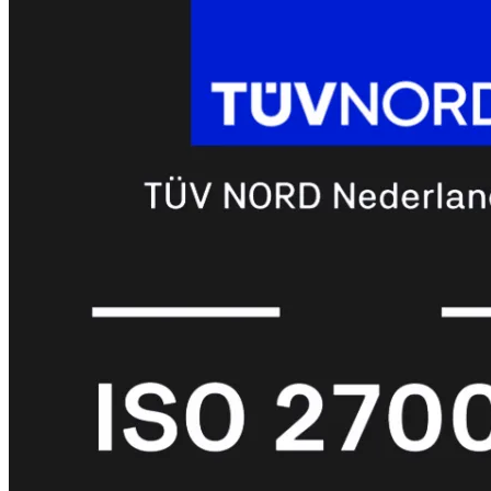
FortiAnalyzer
FortiAuthenticator
FortiADC
FortiDDoS
FortiDeceptor
FortiExtender
FortiMail