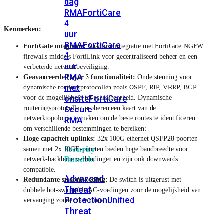
dag
RMA
FortiCare
4
Kenmerken:
uur
RMA
FortiCare
FortiGate integratie:
Naadloze integratie met FortiGate NGFW
4
firewalls middels FortiLink voor gecentraliseerd beheer en een
uur
verbeterde netwerkbeveiliging.
RMA
Geavanceerde Layer 3 functionaliteit:
Ondersteuning voor
met
dynamische routingsprotocollen zoals OSPF, RIP, VRRP, BGP
onsite
FortiCare
voor de mogelijkheid tot schaalbaarheid. Dynamische
routeringsprotocollen proberen een kaart van de
Secure
netwerktopologie te maken om de beste routes te identificeren
RMA
om verschillende bestemmingen te bereiken;
Hoge capaciteit uplinks:
32x 100G ethernet QSFP28-poorten
Security
samen met 2x 10GE-poorten bieden hoge bandbreedte voor
Bundels
netwerk-backbone verbindingen en zijn ook downwards
compatible.
Advanced
Redundante stroomvoeding:
De switch is uitgerust met
Threat
dubbele hot-swappable AC-voedingen voor de mogelijkheid van
Protection
Unified
vervanging zonder downtime.
Threat