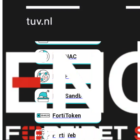
FortiMail
Workspace
FortiManager
FortiNAC
FortiProxy
FortiSandbox
FortiToken
FortiWeb