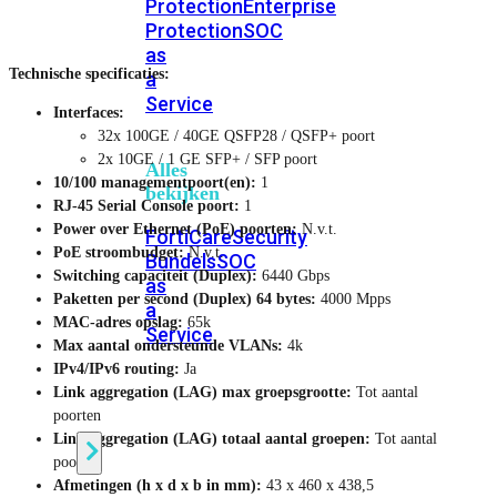
Protection
Enterprise
Protection
SOC
as
Technische specificaties:
a
Service
Interfaces:
32x 100GE / 40GE QSFP28 / QSFP+ poort
2x 10GE / 1 GE SFP+ / SFP poort
Alles
10/100 managementpoort(en):
1
bekijken
RJ-45 Serial Console poort:
1
Power over Ethernet (PoE) poorten:
N.v.t.
FortiCare
Security
PoE stroombudget:
N.v.t.
Bundels
SOC
Switching capaciteit (Duplex):
6440 Gbps
as
Paketten per second (Duplex) 64 bytes:
4000 Mpps
a
MAC-adres opslag:
65k
Service
Max aantal ondersteunde VLANs:
4k
IPv4/IPv6 routing:
Ja
Link aggregation (LAG) max groepsgrootte:
Tot aantal
Endpoint
poorten
Beveiliging
Link aggregation (LAG) totaal aantal groepen:
Tot aantal
poorten
Afmetingen (h x d x b in mm):
43 x 460 x 438,5