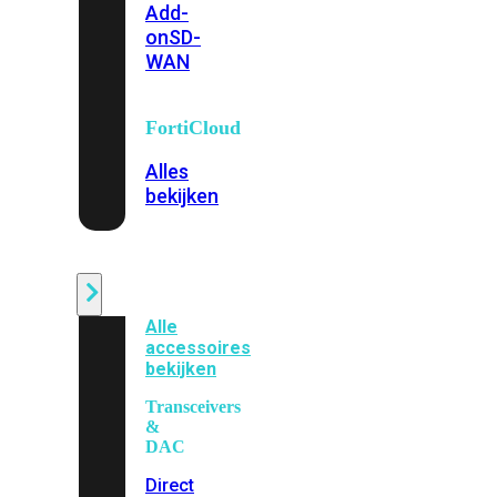
Add-
on
SD-
WAN
FortiCloud
Alles
bekijken
Accessoires
Alle
accessoires
bekijken
Transceivers
&
DAC
Direct