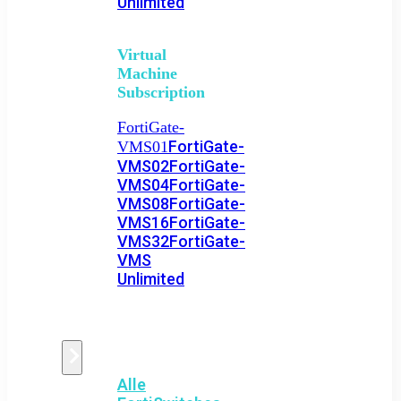
Unlimited
Virtual
Machine
Subscription
FortiGate-
FortiGate-
VMS01
VMS02
FortiGate-
VMS04
FortiGate-
VMS08
FortiGate-
VMS16
FortiGate-
VMS32
FortiGate-
VMS
Unlimited
Switch
Alle