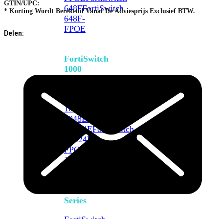
GTIN/UPC:
648F
FortiSwitch
* Korting Wordt Berekend Vanaf De Adviesprijs Exclusief BTW.
648F-
FPOE
Delen:
FortiSwitch
1000
Series
FortiSwitch
1024E
FortiSwitch
1048E
FortiSwitch
T1024E
FortiSwitch
T1024F-
FPOE
FortiSwitch
1048G
FortiSwitch
2000
Series