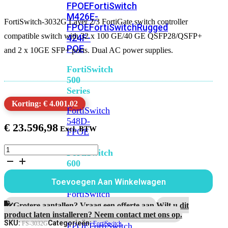
FPOE
FortiSwitch
M426E-
FortiSwitch-3032G Layer 2/3 FortiGate switch controller
FPOE
FortiSwitchRugged
compatible switch with 32 x 100 GE/40 GE QSFP28/QSFP+
424F-
POE
and 2 x 10GE SFP+ ports. Dual AC power supplies.
FortiSwitch
500
Series
Korting: € 4.001,02
FortiSwitch
548D-
€
23.596,98
FPOE
FortiSwitch-
FortiSwitch
3032G
600
aantal
Series
Toevoegen Aan Winkelwagen
FortiSwitch
624F
FortiSwitch
Grotere aantallen? Vraag een offerte aan.
Wilt u dit
product laten installeren? Neem contact met ons op.
624F-
SKU:
Categorieën:
FS-3032G
FortiSwitch
FPOE
FortiSwitch