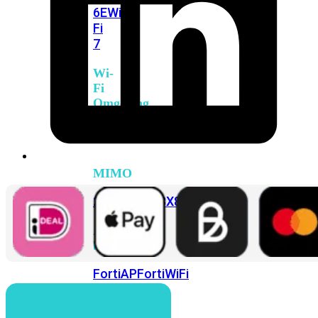
6E
Wi-
Fi
7
Wi-
Fi
Omgeving
Indoor
Outdoor
MIMO
2X2
3X3
4X4
8X8
Alles
bekijken
FortiAP
FortiWiFi
FortiGate