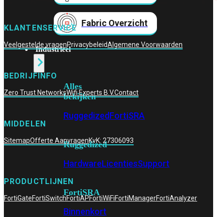
Fabric Overzicht
KLANTENSERVICE
Veelgestelde vragen
Privacybeleid
Algemene Voorwaarden
Industrieel
BEDRIJFINFO
Alles
Zero Trust Networks
Wifi Experts B.V.
Contact
bekijken
Ruggedized
FortiSRA
MIDDELEN
Sitemap
Offerte Aanvragen
KvK: 27306093
Ruggedized
Hardware
Licenties
Support
PRODUCTLIJNEN
FortiSRA
FortiGate
FortiSwitch
FortiAP
FortiWiFi
FortiManager
FortiAnalyzer
Binnenkort