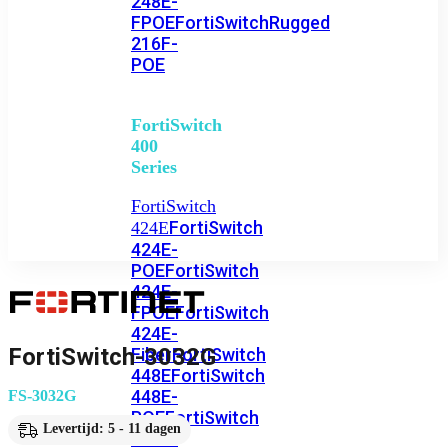
248E-
FPOE
FortiSwitchRugged
216F-
POE
FortiSwitch
400
Series
FortiSwitch
FortiSwitch
424E
424E-
POE
FortiSwitch
424E-
FPOE
FortiSwitch
424E-
FortiSwitch-3032G
Fiber
FortiSwitch
448E
FortiSwitch
448E-
FS-3032G
POE
FortiSwitch
Levertijd: 5 - 11 dagen
448E-