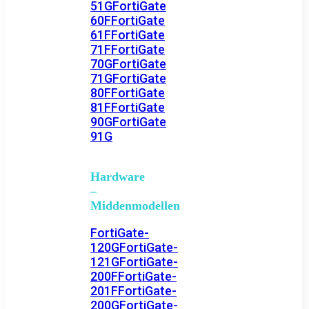
51G
FortiGate
60F
FortiGate
61F
FortiGate
71F
FortiGate
70G
FortiGate
71G
FortiGate
80F
FortiGate
81F
FortiGate
90G
FortiGate
91G
Hardware
–
Middenmodellen
FortiGate-
120G
FortiGate-
121G
FortiGate-
200F
FortiGate-
201F
FortiGate-
200G
FortiGate-