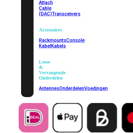
Attach
Cable
(DAC)
Transceivers
Accessoires
Rackmounts
Console
Kabel
Kabels
Losse
&
Vervangende
Onderdelen
Antennes
Onderdelen
Voedingen