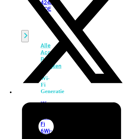
424F-
POE
WiFi
Alle
Access
Points
bekijken
Wi-
Fi
Generatie
Wi-
Fi
5
Wi-
Fi
6
Wi-
Fi