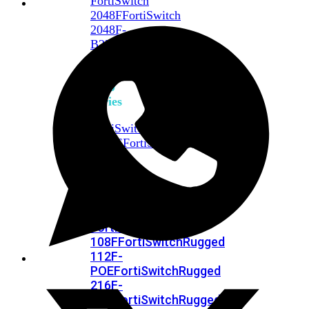
FortiSwitch
2048F
FortiSwitch
2048F-
B2F
FortiSwitch
3000
Series
FortiSwitch
3032E
FortiSwitch
3032G
FortiSwitch
Ruggedized
FortiSwitchRugged
108F
FortiSwitchRugged
112F-
POE
FortiSwitchRugged
216F-
POE
FortiSwitchRugged