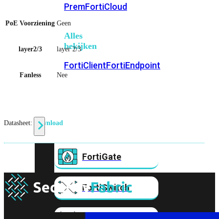
Prem
FortiCloud
PoE Voorziening
Geen
Alles
bekijken
layer2/3
layer 2/3
FortiClient
FortiEndpoint
Fanless
Nee
Security
Fabric
Producten
Datasheet:
download
FortiGate
FortiSwitch
FortiAP