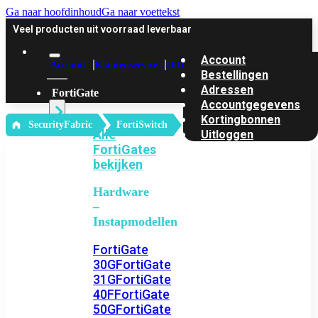
Ga naar hoofdinhoud
Ga naar voettekst
Veel producten uit voorraad leverbaar
Account
Account
Klantenservice
Offerte
Bestellingen
Adressen
FortiGate
Accountgegevens
Kortingbonnen
‎ SecurityFabric
FortiSwitch
Alle
Uitloggen
FortiGates
bekijken
Hardware
–
Instapmodellen
FortiGate
30G
FortiGate
31G
FortiGate
40F
FortiGate
50G
FortiGate