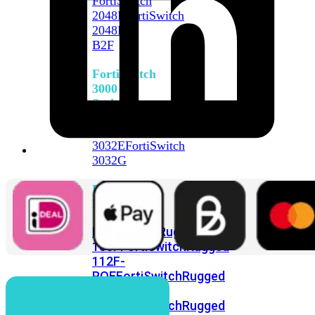
FortiSwitch
2048F
FortiSwitch
2048F-
B2F
FortiSwitch
3000
Series
FortiSwitch
3032E
FortiSwitch
3032G
FortiSwitch
Ruggedized
FortiSwitchRugged
108F
FortiSwitchRugged
112F-
POE
FortiSwitchRugged
216F-
POE
FortiSwitchRugged