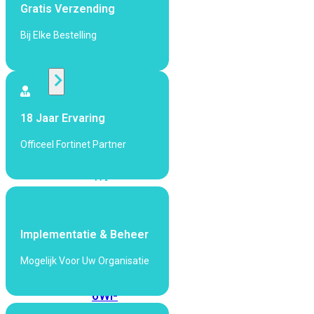
424F-
Gratis Verzending
POE
Bij Elke Bestelling
WiFi
Alle
Access
18 Jaar Ervaring
Points
Officeel Fortinet Partner
bekijken
Wi-
Fi
Generatie
Wi-
Implementatie & Beheer
Fi
Mogelijk Voor Uw Organisatie
5
Wi-
Fi
6
Wi-
Fi