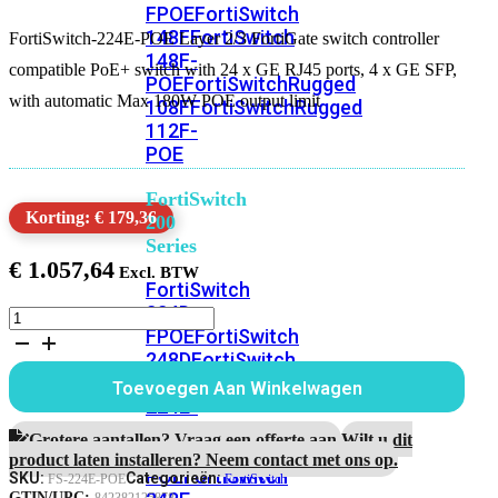
FPOE
FortiSwitch
148F
FortiSwitch
FortiSwitch-224E-POE Layer 2/3 FortiGate switch controller
148F-
compatible PoE+ switch with 24 x GE RJ45 ports, 4 x GE SFP,
POE
FortiSwitchRugged
with automatic Max 180W POE output limit
108F
FortiSwitchRugged
112F-
POE
FortiSwitch
Korting: € 179,36
200
Series
€
1.057,64
FortiSwitch
224D-
FortiSwitch-
FPOE
FortiSwitch
224E-
POE
248D
FortiSwitch
aantal
224E
Fortiswitch
Toevoegen Aan Winkelwagen
224E-
POE
FortiSwitch
Grotere aantallen? Vraag een offerte aan.
Wilt u dit
248E-
product laten installeren? Neem contact met ons op.
POE
FortiSwitch
SKU:
Categorieën:
FS-224E-POE
FortiSwitch
GTIN/UPC: