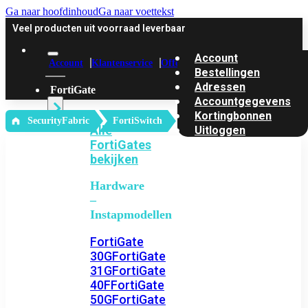
Ga naar hoofdinhoud
Ga naar voettekst
Veel producten uit voorraad leverbaar
Account
Account
Klantenservice
Offerte
Bestellingen
Adressen
FortiGate
Accountgegevens
Kortingbonnen
‎ SecurityFabric
FortiSwitch
Alle
Uitloggen
FortiGates
bekijken
Hardware
–
Instapmodellen
FortiGate
30G
FortiGate
31G
FortiGate
40F
FortiGate
50G
FortiGate