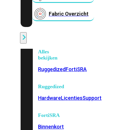
Fabric Overzicht
Industrieel
Alles
bekijken
Ruggedized
FortiSRA
Ruggedized
Hardware
Licenties
Support
FortiSRA
Binnenkort