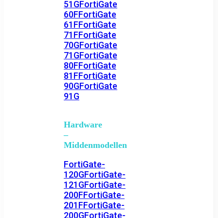
51G
FortiGate
60F
FortiGate
61F
FortiGate
71F
FortiGate
70G
FortiGate
71G
FortiGate
80F
FortiGate
81F
FortiGate
90G
FortiGate
91G
Hardware
–
Middenmodellen
FortiGate-
120G
FortiGate-
121G
FortiGate-
200F
FortiGate-
201F
FortiGate-
200G
FortiGate-