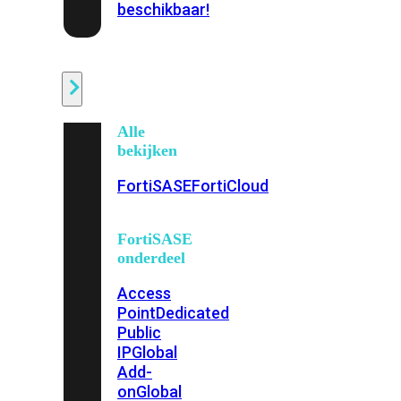
beschikbaar!
Cloud
Alle
bekijken
FortiSASE
FortiCloud
FortiSASE
onderdeel
Access
Point
Dedicated
Public
IP
Global
Add-
on
Global