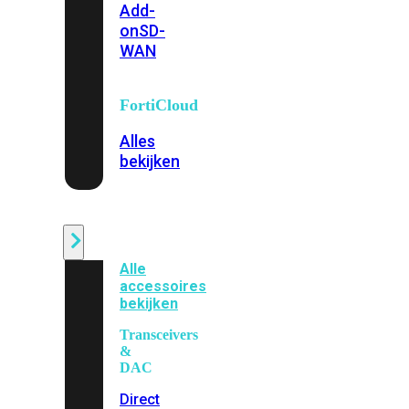
Add-
on
SD-
WAN
FortiCloud
Alles
bekijken
Accessoires
Alle
accessoires
bekijken
Transceivers
&
DAC
Direct