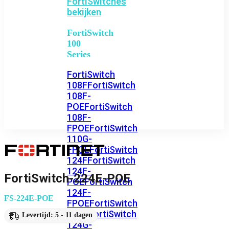
FortiSwitches
bekijken
FortiSwitch
100
Series
FortiSwitch
108F
FortiSwitch
108F-
POE
FortiSwitch
108F-
FPOE
FortiSwitch
110G-
FPOE
FortiSwitch
124F
FortiSwitch
124F-
FortiSwitch-224E-POE
POE
FortiSwitch
124F-
FS-224E-POE
FPOE
FortiSwitch
124G
FortiSwitch
Levertijd: 5 - 11 dagen
124G-