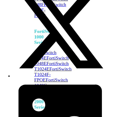
648F
FortiSwitch
648F-
FPOE
FortiSwitch
1000
Series
FortiSwitch
1024E
FortiSwitch
1048E
FortiSwitch
T1024E
FortiSwitch
T1024F-
FPOE
FortiSwitch
1048G
FortiSwitch
2000
Series