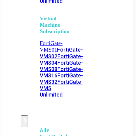
Unlimited
Virtual
Machine
Subscription
FortiGate-
FortiGate-
VMS01
VMS02
FortiGate-
VMS04
FortiGate-
VMS08
FortiGate-
VMS16
FortiGate-
VMS32
FortiGate-
VMS
Unlimited
Switch
Alle