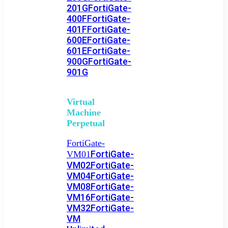
201G
FortiGate-
400F
FortiGate-
401F
FortiGate-
600E
FortiGate-
601E
FortiGate-
900G
FortiGate-
901G
Virtual
Machine
Perpetual
FortiGate-
FortiGate-
VM01
VM02
FortiGate-
VM04
FortiGate-
VM08
FortiGate-
VM16
FortiGate-
VM32
FortiGate-
VM