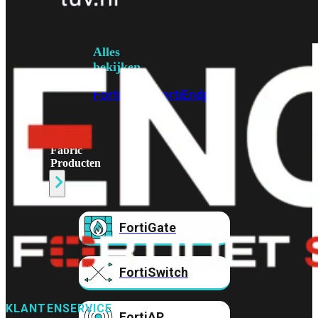
Prem
FortiCloud
Alles
bekijken
FortiClient
FortiEndpoint
Security
Fabric
Producten
FortiGate
FortiSwitch
KLANTENSERVICE
FortiAP