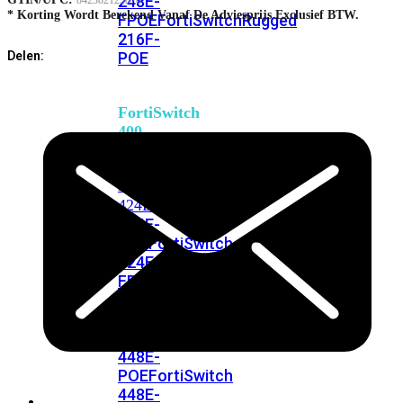
248E-
842382125878
* Korting Wordt Berekend Vanaf De Adviesprijs Exclusief BTW.
FPOE
FortiSwitchRugged
216F-
POE
Delen:
FortiSwitch
400
Series
FortiSwitch
FortiSwitch
424E
424E-
POE
FortiSwitch
424E-
FPOE
FortiSwitch
424E-
Fiber
FortiSwitch
448E
FortiSwitch
448E-
POE
FortiSwitch
448E-