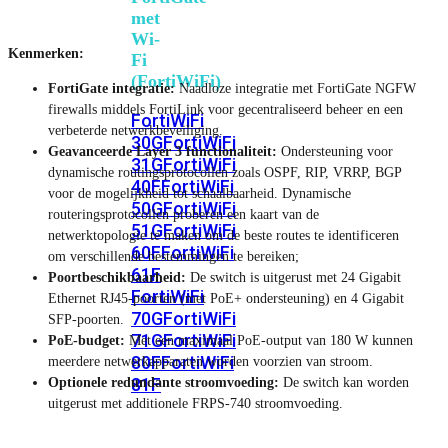
met
Wi-
Kenmerken:
Fi
(FortiWiFi)
FortiGate integratie:
Naadloze integratie met FortiGate NGFW
firewalls middels FortiLink voor gecentraliseerd beheer en een
FortiWiFi
verbeterde netwerkbeveiliging.
30G
FortiWiFi
Geavanceerde Layer 3 functionaliteit:
Ondersteuning voor
31G
FortiWiFi
dynamische routingsprotocollen zoals OSPF, RIP, VRRP, BGP
40F
FortiWiFi
voor de mogelijkheid tot schaalbaarheid. Dynamische
50G
FortiWiFi
routeringsprotocollen proberen een kaart van de
51G
FortiWiFi
netwerktopologie te maken om de beste routes te identificeren
60F
FortiWiFi
om verschillende bestemmingen te bereiken;
61F
Poortbeschikbaarheid:
De switch is uitgerust met 24 Gigabit
FortiWiFi
Ethernet RJ45-poorten (met PoE+ ondersteuning) en 4 Gigabit
70G
FortiWiFi
SFP-poorten.
71G
FortiWiFi
PoE-budget:
Met een maximaal PoE-output van 180 W kunnen
80F
FortiWiFi
meerdere netwerkapparaten worden voorzien van stroom.
81F
Optionele redundante stroomvoeding:
De switch kan worden
uitgerust met additionele FRPS-740 stroomvoeding.
Licentie