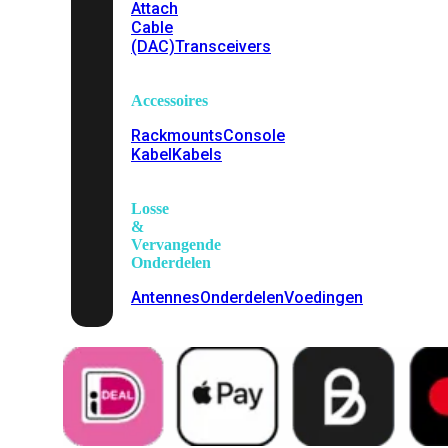
Attach
Cable
(DAC)
Transceivers
Accessoires
Rackmounts
Console
Kabel
Kabels
Losse
&
Vervangende
Onderdelen
Antennes
Onderdelen
Voedingen