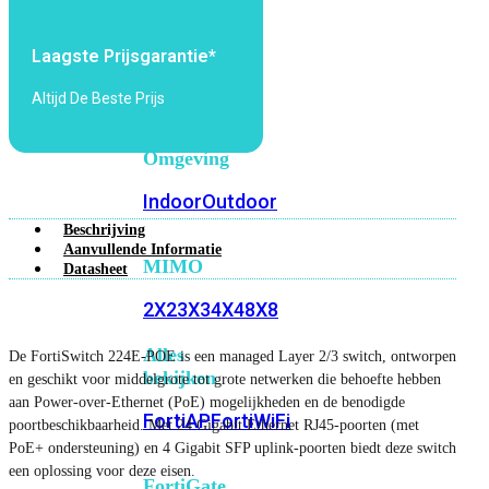
6E
Wi-
Fi
Laagste Prijsgarantie*
7
Altijd De Beste Prijs
Wi-
Fi
Omgeving
Indoor
Outdoor
Beschrijving
Aanvullende Informatie
MIMO
Datasheet
2X2
3X3
4X4
8X8
Alles
De FortiSwitch 224E-POE is een managed Layer 2/3 switch, ontworpen
bekijken
en geschikt voor middelgrote tot grote netwerken die behoefte hebben
aan Power-over-Ethernet (PoE) mogelijkheden en de benodigde
FortiAP
FortiWiFi
poortbeschikbaarheid. Met 24 Gigabit Ethernet RJ45-poorten (met
PoE+ ondersteuning) en 4 Gigabit SFP uplink-poorten biedt deze switch
een oplossing voor deze eisen.
FortiGate