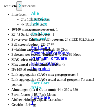
Technische specificaties:
Alle
Interfaces:
Licenties
24x 1GE RJ45-poort
bekijken
4x 1GE SFP-poort
10/100 managementpoort(en):
1
FortiCare
RJ-45 Serial Console poort:
1
Support
Power over Ethernet (PoE) poorten:
24 (IEEE 802.3af/at)
PoE stroombudget:
223,57 W
FortiCare
Switching capaciteit (Duplex):
56 Gbps
Essentials
FortiCare
Paketten per second (Duplex) 64 bytes:
83 Mpps
Premium
FortiCare
MAC-adres opslag:
16k
Elite
FortiCare
Max aantal ondersteunde VLANs:
4k
Upgrades
IPv4/IPv6 routing:
Ja
Link aggregation (LAG) max groepsgrootte:
8
Link aggregation (LAG) totaal aantal groepen:
Tot aantal
FortiCare
poorten
RMA
Afmetingen (h x d x b in mm):
44 x 230 x 330
Form factor:
1 RU Rack Mount
FortiCare
Airflow richting:
Zijkant naar achter
1
Gewicht:
2,44 kg