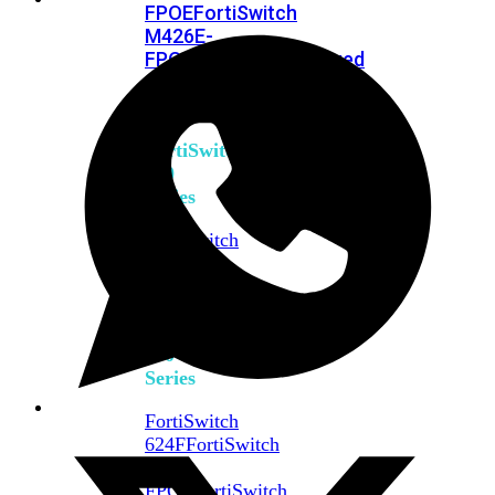
FPOE
FortiSwitch
M426E-
FPOE
FortiSwitchRugged
424F-
POE
FortiSwitch
500
Series
FortiSwitch
548D-
FPOE
FortiSwitch
600
Series
FortiSwitch
624F
FortiSwitch
624F-
FPOE
FortiSwitch