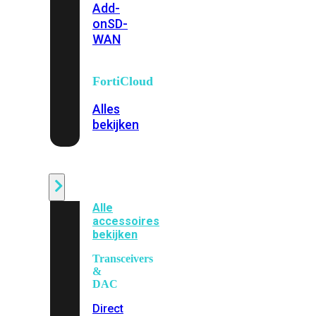
Add-
on
SD-
WAN
FortiCloud
Alles
bekijken
Accessoires
Alle
accessoires
bekijken
Transceivers
&
DAC
Direct