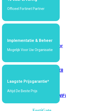
6E
Wi-
Officeel Fortinet Partner
Fi
7
Wi-
Fi
Omgeving
Implementatie & Beheer
Indoor
Outdoor
Mogelijk Voor Uw Organisatie
MIMO
2X2
3X3
4X4
8X8
Alles
Laagste Prijsgarantie*
bekijken
Altijd De Beste Prijs
FortiAP
FortiWiFi
FortiGate