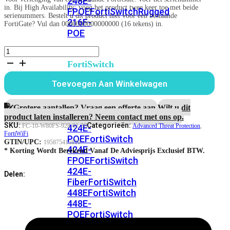
248E-
in. Bij High Availability: voeg het product twee keer toe met beide
FPOE
FortiSwitchRugged
serienummers. Bestelt u dit product niet voor een bestaande
216F-
FortiGate? Vul dan 0000000000000000 (16 tekens) in.
POE
FortiWiFi-
80F-
FortiSwitch
2R-
400
3G4G-
Toevoegen Aan Winkelwagen
Series
DSL
Advanced
FortiSwitch
Threat
Grotere aantallen? Vraag een offerte aan.
Wilt u dit
Protection
FortiSwitch
424E
product laten installeren? Neem contact met ons op.
aantal
SKU:
Categorieën:
FC-10-W80FS-928-02-36
Advanced Threat Protection
,
424E-
FortiWiFi
POE
FortiSwitch
GTIN/UPC:
195875415810
424E-
* Korting Wordt Berekend Vanaf De Adviesprijs Exclusief BTW.
FPOE
FortiSwitch
424E-
Delen:
Fiber
FortiSwitch
448E
FortiSwitch
448E-
POE
FortiSwitch
448E-