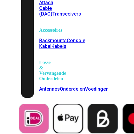
Attach
Cable
(DAC)
Transceivers
Accessoires
Rackmounts
Console
Kabel
Kabels
Losse
&
Vervangende
Onderdelen
Antennes
Onderdelen
Voedingen