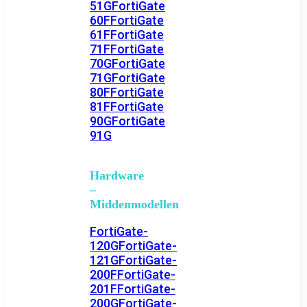
51G
FortiGate
60F
FortiGate
61F
FortiGate
71F
FortiGate
70G
FortiGate
71G
FortiGate
80F
FortiGate
81F
FortiGate
90G
FortiGate
91G
Hardware
–
Middenmodellen
FortiGate-
120G
FortiGate-
121G
FortiGate-
200F
FortiGate-
201F
FortiGate-
200G
FortiGate-