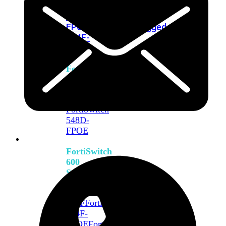
FPOE
FortiSwitch
M426E-
FPOE
FortiSwitchRugged
424F-
POE
FortiSwitch
500
Series
FortiSwitch
548D-
FPOE
FortiSwitch
600
Series
FortiSwitch
624F
FortiSwitch
624F-
FPOE
FortiSwitch