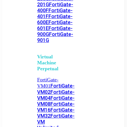
201G
FortiGate-
400F
FortiGate-
401F
FortiGate-
600E
FortiGate-
601E
FortiGate-
900G
FortiGate-
901G
Virtual
Machine
Perpetual
FortiGate-
FortiGate-
VM01
VM02
FortiGate-
VM04
FortiGate-
VM08
FortiGate-
VM16
FortiGate-
VM32
FortiGate-
VM