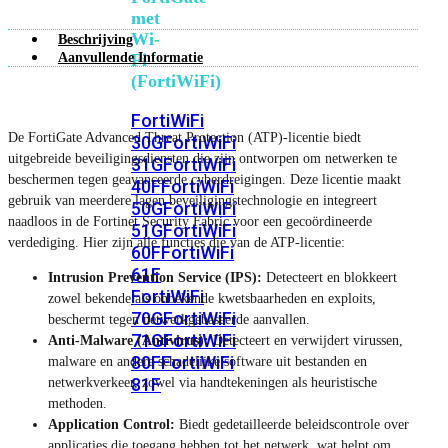
met
Wi-
Beschrijving
Aanvullende Informatie
Fi
(FortiWiFi)
FortiWiFi
De FortiGate Advanced Threat Protection (ATP)-licentie biedt
30G
FortiWiFi
uitgebreide beveiligingsdiensten die zijn ontworpen om netwerken te
31G
FortiWiFi
beschermen tegen geavanceerde cyberdreigingen. Deze licentie maakt
40F
FortiWiFi
gebruik van meerdere lagen beveiligingstechnologie en integreert
50G
FortiWiFi
naadloos in de Fortinet Security Fabric voor een gecoördineerde
51G
FortiWiFi
verdediging. Hier zijn alle functies die van de ATP-licentie:
60F
FortiWiFi
61F
Intrusion Prevention Service (IPS):
Detecteert en blokkeert
FortiWiFi
zowel bekende als onbekende kwetsbaarheden en exploits,
70G
FortiWiFi
beschermt tegen netwerkgebaseerde aanvallen.
71G
FortiWiFi
Anti-Malware (Antivirus):
Detecteert en verwijdert virussen,
80F
FortiWiFi
malware en andere schadelijke software uit bestanden en
81F
netwerkverkeer, zowel via handtekeningen als heuristische
methoden.
Application Control:
Biedt gedetailleerde beleidscontrole over
Licentie
applicaties die toegang hebben tot het netwerk, wat helpt om