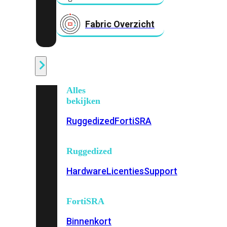
Fabric Overzicht
Industrieel
Alles
bekijken
Ruggedized
FortiSRA
Ruggedized
Hardware
Licenties
Support
FortiSRA
Binnenkort