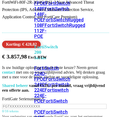
FortiWiFi-80F-2R-3G4G-DSL 3 Year Advanced Threat
FPOE
FortiSwitch
148F
FortiSwitch
Protection (IPS, Advanced Malware Protection Service,
148F-
Application Control, and FortiCare Premium)
POE
FortiSwitchRugged
108F
FortiSwitchRugged
112F-
POE
Korting: € 428,02
FortiSwitch
200
€
3.857,98
Series
FortiSwitch
Is uw huidige oplossing nog de beste keuze? Neem gerust
contact
met ons op voor vrijblijvend advies. Wij denken graag
224D-
met u mee voor de beste, snelste en voordeligste oplossing.
FPOE
FortiSwitch
248D
FortiSwitch
Shared beheer
vanaf €129,- per maand, vraag vrijblijvend
224E
Fortiswitch
een offerte aan.
224E-
FortiGate Serienummer
*
POE
FortiSwitch
248E-
POE
FortiSwitch
0/16 tekens
Voor verlenging van een bestaande FortiGate: voer het serienummer