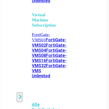
Unlimited
Virtual
Machine
Subscription
FortiGate-
FortiGate-
VMS01
VMS02
FortiGate-
VMS04
FortiGate-
VMS08
FortiGate-
VMS16
FortiGate-
VMS32
FortiGate-
VMS
Unlimited
Switch
Alle