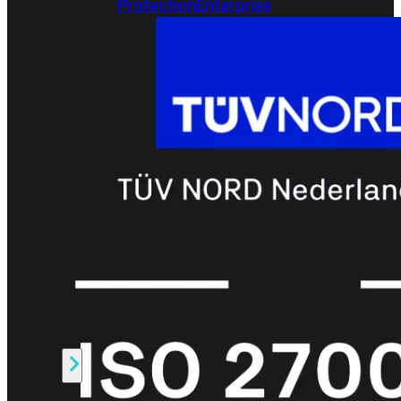
Protection
Enterprise
Protection
SOC
as
a
Service
Alles
bekijken
FortiCare
Security
Bundels
SOC
as
a
Service
Endpoint
Beveiliging