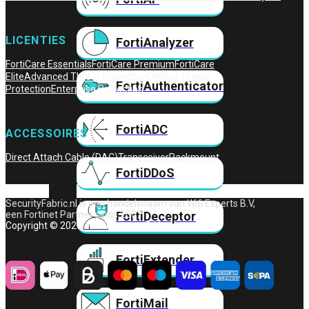
LICENTIES
FortiAnalyzer
FortiCare Essentials
FortiCare Premium
FortiCare
Elite
Advanced Threat Protection
Unified Threat
FortiAuthenticator
Protection
Enterprise Protection
FortiADC
ACCESSOIRES
Direct Attach Cable (DAC)
Transceiver
Rackmount
FortiDDoS
SecurityFabric.nl is een handelsnaam van Wifi Experts B.V,
FortiDeceptor
een Fortinet Partner sinds 2007.
Copyright © 2026 – Wifi Experts B.V.
FortiExtender
FortiMail