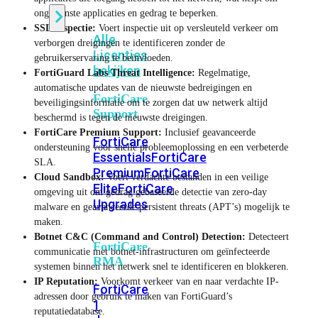
ongewenste applicaties en gedrag te beperken.
SSL-inspectie:
Voert inspectie uit op versleuteld verkeer om
Alle
verborgen dreigingen te identificeren zonder de
Licenties
gebruikerservaring te beïnvloeden.
bekijken
FortiGuard Labs Threat Intelligence:
Regelmatige,
automatische updates van de nieuwste bedreigingen en
FortiCare
beveiligingsinformatie om te zorgen dat uw netwerk altijd
Support
beschermd is tegen de nieuwste dreigingen.
FortiCare Premium Support:
Inclusief geavanceerde
FortiCare
ondersteuning voor snelle probleemoplossing en een verbeterde
Essentials
FortiCare
SLA.
Premium
FortiCare
Cloud Sandbox:
Voert verdachte bestanden in een veilige
Elite
FortiCare
omgeving uit om gedrag gebaseerde detectie van zero-day
Upgrades
malware en geavanceerde persistent threats (APT’s) mogelijk te
maken.
Botnet C&C (Command and Control) Detection:
Detecteert
FortiCare
communicatie met botnet-infrastructuren om geïnfecteerde
RMA
systemen binnen het netwerk snel te identificeren en blokkeren.
IP Reputation:
Voorkomt verkeer van en naar verdachte IP-
FortiCare
adressen door gebruik te maken van FortiGuard’s
1
reputatiedatabase.