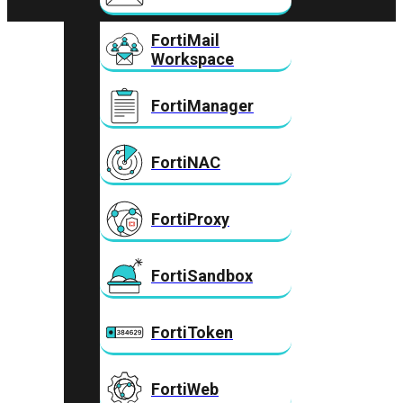
FortiMail
Workspace
FortiManager
FortiNAC
FortiProxy
FortiSandbox
FortiToken
FortiWeb