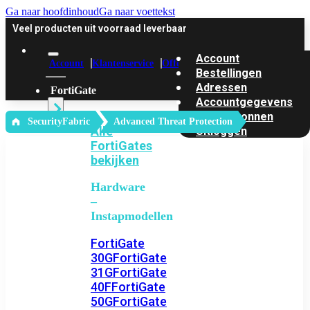
Ga naar hoofdinhoud
Ga naar voettekst
Veel producten uit voorraad leverbaar
Account
Account
Klantenservice
Offerte
Bestellingen
Adressen
FortiGate
Accountgegevens
Kortingbonnen
‎ SecurityFabric
Advanced Threat Protection
Alle
Uitloggen
FortiGates
bekijken
Hardware
–
Instapmodellen
FortiGate
30G
FortiGate
31G
FortiGate
40F
FortiGate
50G
FortiGate