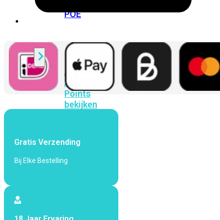
424F-
POE
WiFi
Alle
Access
Points
bekijken
Wi-
Fi
Gratis Verzending
Generatie
Bij Elke Bestelling
Wi-
Fi
5
Wi-
Fi
6
Wi-
Fi
18 Jaar Ervaring