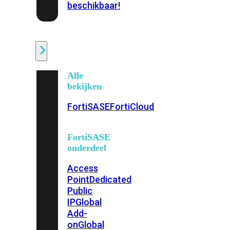
beschikbaar!
Cloud
Alle
bekijken
FortiSASE
FortiCloud
FortiSASE
onderdeel
Access
Point
Dedicated
Public
IP
Global
Add-
on
Global