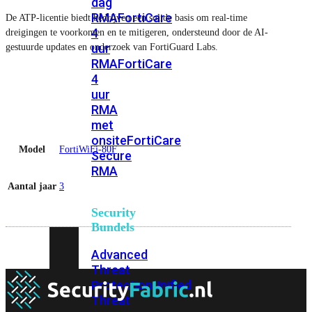
dag
RMA
FortiCare
De ATP-licentie biedt bedrijven een solide basis om real-time
4
dreigingen te voorkomen en te mitigeren, ondersteund door de AI-
uur
gestuurde updates en onderzoek van FortiGuard Labs.
RMA
FortiCare
4
uur
RMA
met
onsite
FortiCare
Model
FortiWiFi-80F
Secure
RMA
Aantal jaar
3
Security
Bundels
Advanced
Threat
Protection
Unified
Threat