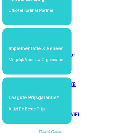
6E
Wi-
Officeel Fortinet Partner
Fi
7
Wi-
Fi
Omgeving
Implementatie & Beheer
Indoor
Outdoor
Mogelijk Voor Uw Organisatie
MIMO
2X2
3X3
4X4
8X8
Alles
Laagste Prijsgarantie*
bekijken
Altijd De Beste Prijs
FortiAP
FortiWiFi
FortiGate