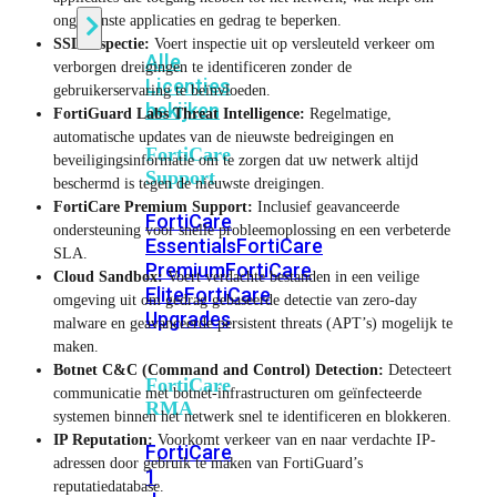
ongewenste applicaties en gedrag te beperken.
SSL-inspectie:
Voert inspectie uit op versleuteld verkeer om
Alle
verborgen dreigingen te identificeren zonder de
Licenties
gebruikerservaring te beïnvloeden.
bekijken
FortiGuard Labs Threat Intelligence:
Regelmatige,
automatische updates van de nieuwste bedreigingen en
FortiCare
beveiligingsinformatie om te zorgen dat uw netwerk altijd
Support
beschermd is tegen de nieuwste dreigingen.
FortiCare Premium Support:
Inclusief geavanceerde
FortiCare
ondersteuning voor snelle probleemoplossing en een verbeterde
Essentials
FortiCare
SLA.
Premium
FortiCare
Cloud Sandbox:
Voert verdachte bestanden in een veilige
Elite
FortiCare
omgeving uit om gedrag gebaseerde detectie van zero-day
Upgrades
malware en geavanceerde persistent threats (APT’s) mogelijk te
maken.
Botnet C&C (Command and Control) Detection:
Detecteert
FortiCare
communicatie met botnet-infrastructuren om geïnfecteerde
RMA
systemen binnen het netwerk snel te identificeren en blokkeren.
IP Reputation:
Voorkomt verkeer van en naar verdachte IP-
FortiCare
adressen door gebruik te maken van FortiGuard’s
1
reputatiedatabase.