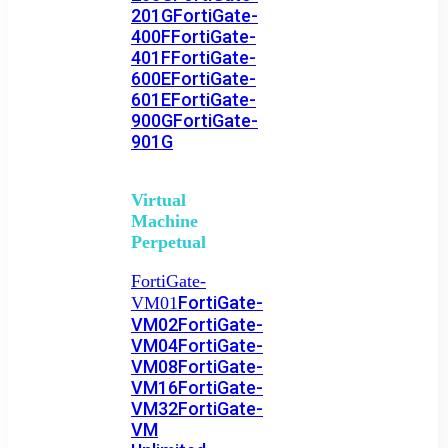
201G
FortiGate-
400F
FortiGate-
401F
FortiGate-
600E
FortiGate-
601E
FortiGate-
900G
FortiGate-
901G
Virtual
Machine
Perpetual
FortiGate-
FortiGate-
VM01
VM02
FortiGate-
VM04
FortiGate-
VM08
FortiGate-
VM16
FortiGate-
VM32
FortiGate-
VM