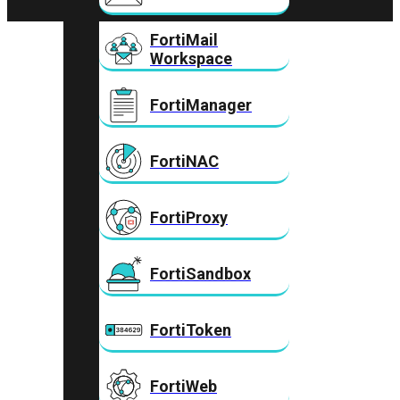
FortiMail
Workspace
FortiManager
FortiNAC
FortiProxy
FortiSandbox
FortiToken
FortiWeb