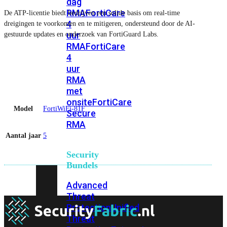
dag
RMA
FortiCare
De ATP-licentie biedt bedrijven een solide basis om real-time
4
dreigingen te voorkomen en te mitigeren, ondersteund door de AI-
uur
gestuurde updates en onderzoek van FortiGuard Labs.
RMA
FortiCare
4
uur
RMA
met
onsite
FortiCare
Model
FortiWiFi-81F
Secure
RMA
Aantal jaar
5
Security
Bundels
Advanced
Threat
Protection
Unified
Threat