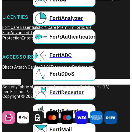
LICENTIES
FortiAnalyzer
FortiCare Essentials
FortiCare Premium
FortiCare
Elite
Advanced Threat Protection
Unified Threat
FortiAuthenticator
Protection
Enterprise Protection
FortiADC
ACCESSOIRES
Direct Attach Cable (DAC)
Transceiver
Rackmount
FortiDDoS
SecurityFabric.nl is een handelsnaam van Wifi Experts B.V,
FortiDeceptor
een Fortinet Partner sinds 2007.
Copyright © 2026 – Wifi Experts B.V.
FortiExtender
FortiMail