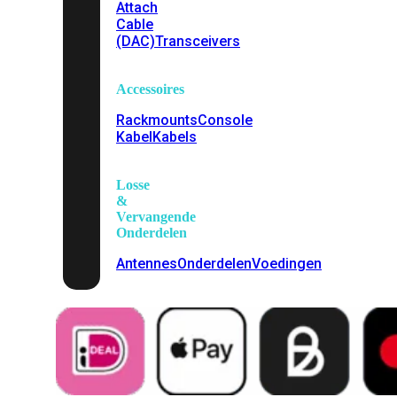
Attach
Cable
(DAC)
Transceivers
Accessoires
Rackmounts
Console
Kabel
Kabels
Losse
&
Vervangende
Onderdelen
Antennes
Onderdelen
Voedingen