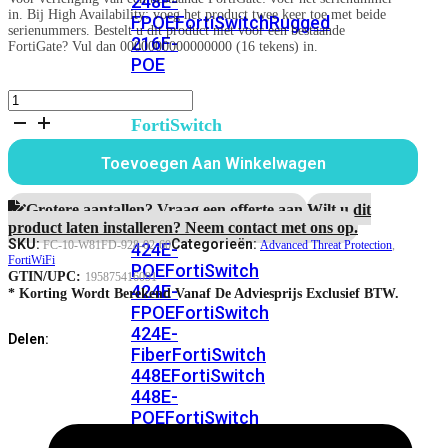
248E-
in. Bij High Availability: voeg het product twee keer toe met beide
FPOE
FortiSwitchRugged
serienummers. Bestelt u dit product niet voor een bestaande
216F-
FortiGate? Vul dan 0000000000000000 (16 tekens) in.
POE
FortiWiFi-
81F-
FortiSwitch
2R-
400
3G4G-
Toevoegen Aan Winkelwagen
Series
POE
Advanced
FortiSwitch
Threat
Grotere aantallen? Vraag een offerte aan.
Wilt u dit
Protection
FortiSwitch
424E
product laten installeren? Neem contact met ons op.
aantal
SKU:
Categorieën:
FC-10-W81FD-928-02-60
Advanced Threat Protection
,
424E-
FortiWiFi
POE
FortiSwitch
GTIN/UPC:
195875416091
424E-
* Korting Wordt Berekend Vanaf De Adviesprijs Exclusief BTW.
FPOE
FortiSwitch
424E-
Delen:
Fiber
FortiSwitch
448E
FortiSwitch
448E-
POE
FortiSwitch
448E-