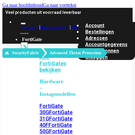
Ga naar hoofdinhoud
Ga naar voettekst
Veel producten uit voorraad leverbaar
Account
Account
Klantenservice
Offerte
Bestellingen
Adressen
FortiGate
Accountgegevens
Kortingbonnen
‎ SecurityFabric
Advanced Threat Protection
Alle
Uitloggen
FortiGates
bekijken
Hardware
–
Instapmodellen
FortiGate
30G
FortiGate
31G
FortiGate
40F
FortiGate
50G
FortiGate