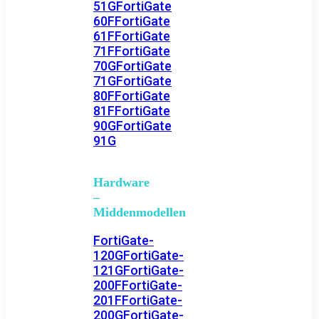
51G
FortiGate
60F
FortiGate
61F
FortiGate
71F
FortiGate
70G
FortiGate
71G
FortiGate
80F
FortiGate
81F
FortiGate
90G
FortiGate
91G
Hardware
–
Middenmodellen
FortiGate-
120G
FortiGate-
121G
FortiGate-
200F
FortiGate-
201F
FortiGate-
200G
FortiGate-