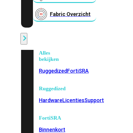
Fabric Overzicht
Industrieel
Alles
bekijken
Ruggedized
FortiSRA
Ruggedized
Hardware
Licenties
Support
FortiSRA
Binnenkort