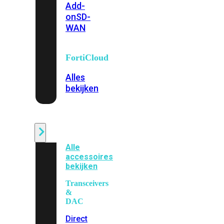
Add-
on
SD-
WAN
FortiCloud
Alles
bekijken
Accessoires
Alle
accessoires
bekijken
Transceivers
&
DAC
Direct