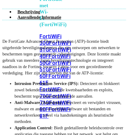
met
Wi-
Beschrijving
Aanvullende Informatie
Fi
(FortiWiFi)
FortiWiFi
De FortiGate Advanced Threat Protection (ATP)-licentie biedt
30G
FortiWiFi
uitgebreide beveiligingsdiensten die zijn ontworpen om netwerken te
31G
FortiWiFi
beschermen tegen geavanceerde cyberdreigingen. Deze licentie maakt
40F
FortiWiFi
gebruik van meerdere lagen beveiligingstechnologie en integreert
50G
FortiWiFi
naadloos in de Fortinet Security Fabric voor een gecoördineerde
51G
FortiWiFi
verdediging. Hier zijn alle functies die van de ATP-licentie:
60F
FortiWiFi
61F
Intrusion Prevention Service (IPS):
Detecteert en blokkeert
FortiWiFi
zowel bekende als onbekende kwetsbaarheden en exploits,
70G
FortiWiFi
beschermt tegen netwerkgebaseerde aanvallen.
71G
FortiWiFi
Anti-Malware (Antivirus):
Detecteert en verwijdert virussen,
80F
FortiWiFi
malware en andere schadelijke software uit bestanden en
81F
netwerkverkeer, zowel via handtekeningen als heuristische
methoden.
Application Control:
Biedt gedetailleerde beleidscontrole over
Licentie
applicaties die toegang hebben tot het netwerk, wat helpt om