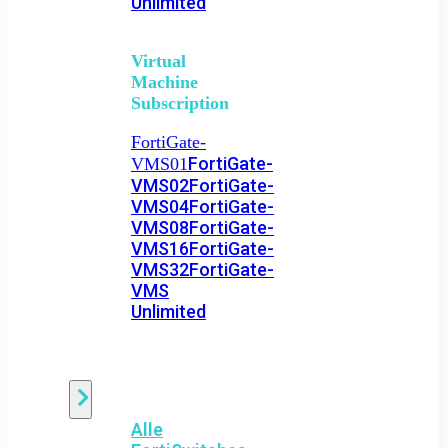
Unlimited
Virtual
Machine
Subscription
FortiGate-
FortiGate-
VMS01
VMS02
FortiGate-
VMS04
FortiGate-
VMS08
FortiGate-
VMS16
FortiGate-
VMS32
FortiGate-
VMS
Unlimited
Switch
Alle