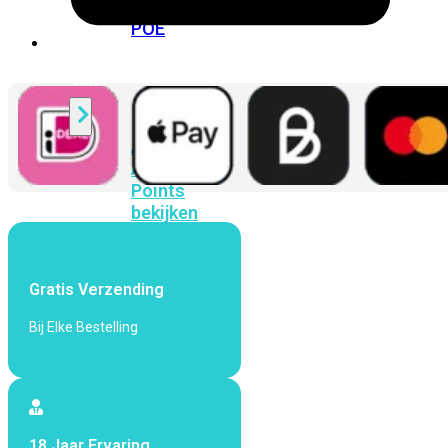
424F-
POE
WiFi
Alle
Access
Points
bekijken
Wi-
Fi
Gratis Verzending
Generatie
Bij Elke Bestelling
Wi-
Fi
5
Wi-
Fi
6
Wi-
Fi
18 Jaar Ervaring