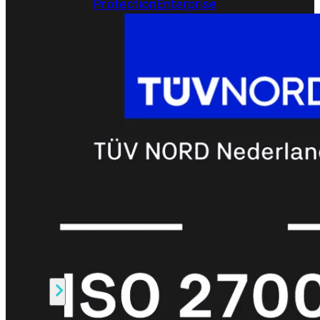
Protection
Enterprise
Protection
SOC
as
a
Service
Alles
bekijken
FortiCare
Security
Bundels
SOC
as
a
Service
Endpoint
Beveiliging