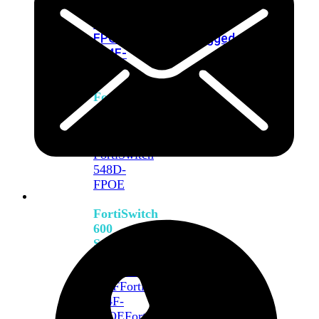
FPOE
FortiSwitch
M426E-
FPOE
FortiSwitchRugged
424F-
POE
FortiSwitch
500
Series
FortiSwitch
548D-
FPOE
FortiSwitch
600
Series
FortiSwitch
624F
FortiSwitch
624F-
FPOE
FortiSwitch