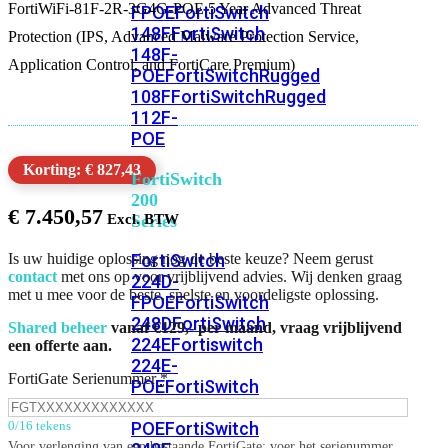
FortiWiFi-81F-2R-3G4G-POE 5 Year Advanced Threat
FPOE
FortiSwitch
148F
FortiSwitch
Protection (IPS, Advanced Malware Protection Service,
148F-
Application Control, and FortiCare Premium)
POE
FortiSwitchRugged
108F
FortiSwitchRugged
112F-
POE
Korting: € 827,43
FortiSwitch
200
€
7.450,57
Series
FortiSwitch
Is uw huidige oplossing nog de beste keuze? Neem gerust
contact
met ons op voor vrijblijvend advies. Wij denken graag
224D-
met u mee voor de beste, snelste en voordeligste oplossing.
FPOE
FortiSwitch
248D
FortiSwitch
Shared beheer
vanaf €129,- per maand, vraag vrijblijvend
224E
Fortiswitch
een offerte aan.
224E-
FortiGate Serienummer
*
POE
FortiSwitch
248E-
POE
FortiSwitch
0/16 tekens
Voor verlenging van een bestaande FortiGate: voer het serienummer