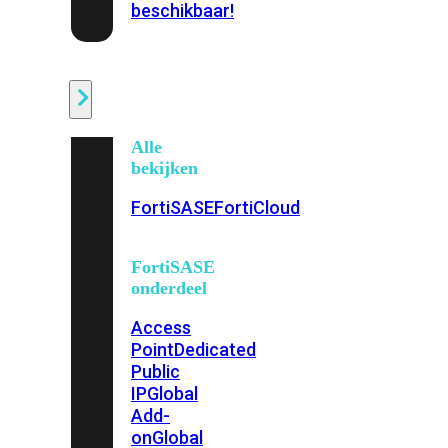
beschikbaar!
Cloud
Alle
bekijken
FortiSASE
FortiCloud
FortiSASE
onderdeel
Access
Point
Dedicated
Public
IP
Global
Add-
on
Global