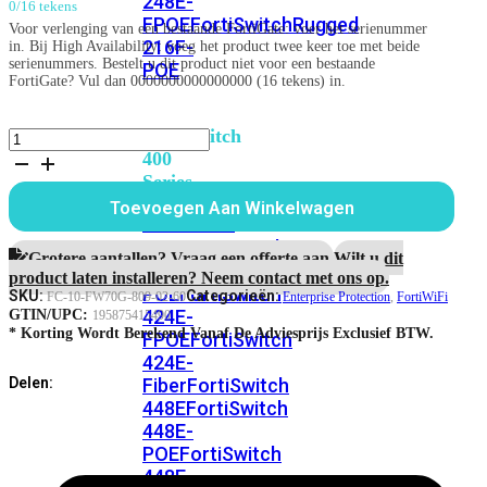
248E-
0/16 tekens
FPOE
FortiSwitchRugged
Voor verlenging van een bestaande FortiGate: voer het serienummer
216F-
in. Bij High Availability: voeg het product twee keer toe met beide
serienummers. Bestelt u dit product niet voor een bestaande
POE
FortiGate? Vul dan 0000000000000000 (16 tekens) in.
FortiSwitch
FortiWiFi-
70G
400
5
Series
jaar
Toevoegen Aan Winkelwagen
Enterprise
FortiSwitch
Protection
FortiSwitch
424E
aantal
Grotere aantallen? Vraag een offerte aan.
Wilt u dit
424E-
product laten installeren? Neem contact met ons op.
POE
FortiSwitch
SKU:
Categorieën:
FC-10-FW70G-809-02-60
Enterprise Protection
,
FortiWiFi
424E-
GTIN/UPC:
195875415490
* Korting Wordt Berekend Vanaf De Adviesprijs Exclusief BTW.
FPOE
FortiSwitch
424E-
Fiber
FortiSwitch
Delen:
448E
FortiSwitch
448E-
POE
FortiSwitch
448E-