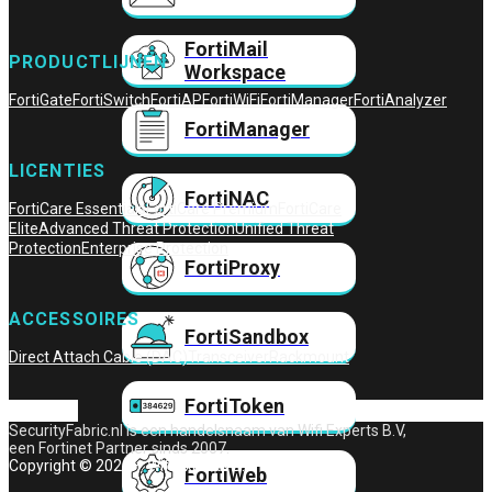
FortiMail
PRODUCTLIJNEN
Workspace
FortiGate
FortiSwitch
FortiAP
FortiWiFi
FortiManager
FortiAnalyzer
FortiManager
LICENTIES
FortiNAC
FortiCare Essentials
FortiCare Premium
FortiCare
Elite
Advanced Threat Protection
Unified Threat
Protection
Enterprise Protection
FortiProxy
ACCESSOIRES
FortiSandbox
Direct Attach Cable (DAC)
Transceiver
Rackmount
FortiToken
SecurityFabric.nl is een handelsnaam van Wifi Experts B.V,
een Fortinet Partner sinds 2007.
Copyright © 2026 – Wifi Experts B.V.
FortiWeb