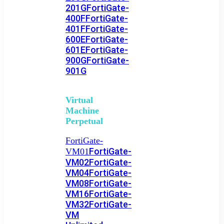
201G
FortiGate-
400F
FortiGate-
401F
FortiGate-
600E
FortiGate-
601E
FortiGate-
900G
FortiGate-
901G
Virtual
Machine
Perpetual
FortiGate-
FortiGate-
VM01
VM02
FortiGate-
VM04
FortiGate-
VM08
FortiGate-
VM16
FortiGate-
VM32
FortiGate-
VM