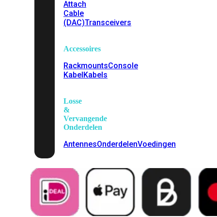
Attach
Cable
(DAC)
Transceivers
Accessoires
Rackmounts
Console
Kabel
Kabels
Losse
&
Vervangende
Onderdelen
Antennes
Onderdelen
Voedingen