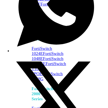
648F
FortiSwitch
648F-
FPOE
FortiSwitch
1000
Series
FortiSwitch
1024E
FortiSwitch
1048E
FortiSwitch
T1024E
FortiSwitch
T1024F-
FPOE
FortiSwitch
1048G
FortiSwitch
2000
Series