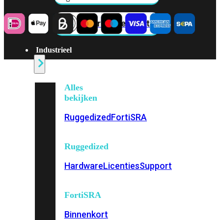
Fabric Overzicht
Industrieel
Alles
bekijken
Ruggedized
FortiSRA
Ruggedized
Hardware
Licenties
Support
FortiSRA
Binnenkort