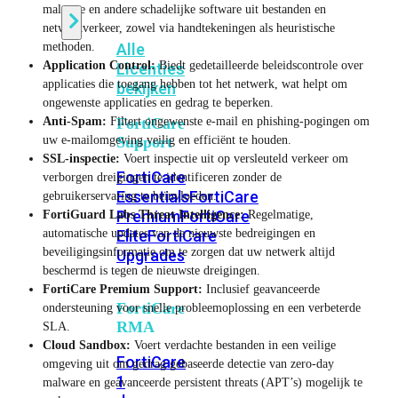
malware en andere schadelijke software uit bestanden en
netwerkverkeer, zowel via handtekeningen als heuristische
methoden.
Alle
Application Control:
Biedt gedetailleerde beleidscontrole over
Licenties
applicaties die toegang hebben tot het netwerk, wat helpt om
bekijken
ongewenste applicaties en gedrag te beperken.
Anti-Spam:
Filtert ongewenste e-mail en phishing-pogingen om
FortiCare
uw e-mailomgeving veilig en efficiënt te houden.
Support
SSL-inspectie:
Voert inspectie uit op versleuteld verkeer om
FortiCare
verborgen dreigingen te identificeren zonder de
Essentials
FortiCare
gebruikerservaring te beïnvloeden.
Premium
FortiCare
FortiGuard Labs Threat Intelligence:
Regelmatige,
automatische updates van de nieuwste bedreigingen en
Elite
FortiCare
beveiligingsinformatie om te zorgen dat uw netwerk altijd
Upgrades
beschermd is tegen de nieuwste dreigingen.
FortiCare Premium Support:
Inclusief geavanceerde
FortiCare
ondersteuning voor snelle probleemoplossing en een verbeterde
RMA
SLA.
Cloud Sandbox:
Voert verdachte bestanden in een veilige
FortiCare
omgeving uit om gedrag gebaseerde detectie van zero-day
1
malware en geavanceerde persistent threats (APT’s) mogelijk te