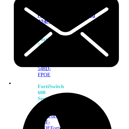
FPOE
FortiSwitch
M426E-
FPOE
FortiSwitchRugged
424F-
POE
FortiSwitch
500
Series
FortiSwitch
548D-
FPOE
FortiSwitch
600
Series
FortiSwitch
624F
FortiSwitch
624F-
FPOE
FortiSwitch