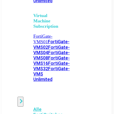
Unlimited
Virtual
Machine
Subscription
FortiGate-
FortiGate-
VMS01
VMS02
FortiGate-
VMS04
FortiGate-
VMS08
FortiGate-
VMS16
FortiGate-
VMS32
FortiGate-
VMS
Unlimited
Switch
Alle