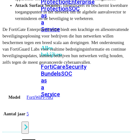
Protection
Enterprise
Attack Surface Security:
Identificeert en beschermt kwetsbare
Protection
SOC
toegangspunten in het netwerk om de algehele aanvalsvector te
as
verminderen en de beveiliging te verbeteren.
a
Service
De FortiGate Enterprise-licentie biedt een krachtige en allesomvattende
beveiligingsoplossing voor bedrijven die hun netwerken willen
beschermen tegen een breed scala aan dreigingen. Met ondersteuning
Alles
van FortiGuard Labs voor realtime bedreigingsinformatie en continue
bekijken
beveiligingsupdates, kunnen bedrijven hun netwerken veilig houden,
zelfs tegen de meest geavanceerde cyberaanvallen.
FortiCare
Security
Bundels
SOC
as
a
Service
Model
FortiWiFi-70G
Endpoint
Aantal jaar
5
Beveiliging