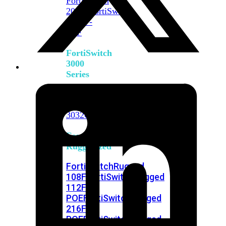
FortiSwitch
2048F
FortiSwitch
2048F-
B2F
FortiSwitch
3000
Series
FortiSwitch
3032E
FortiSwitch
3032G
FortiSwitch
Ruggedized
FortiSwitchRugged
108F
FortiSwitchRugged
112F-
POE
FortiSwitchRugged
216F-
POE
FortiSwitchRugged