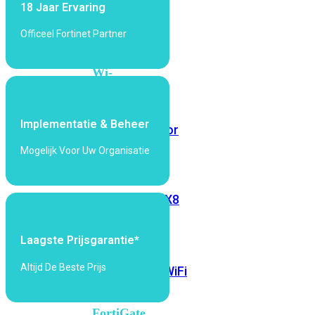
18 Jaar Ervaring
6E
Wi-
Fi
Officeel Fortinet Partner
7
Wi-
Fi
Omgeving
Implementatie & Beheer
Indoor
Outdoor
Mogelijk Voor Uw Organisatie
MIMO
2X2
3X3
4X4
8X8
Alles
Laagste Prijsgarantie*
bekijken
Altijd De Beste Prijs
FortiAP
FortiWiFi
FortiGate