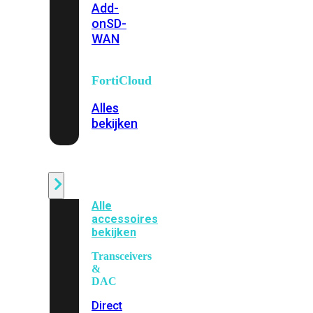
Add-
on
SD-
WAN
FortiCloud
Alles
bekijken
Accessoires
Alle
accessoires
bekijken
Transceivers
&
DAC
Direct