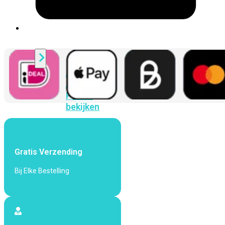
424F-
POE
WiFi
Alle
Access
Points
bekijken
Wi-
Fi
Generatie
Gratis Verzending
Wi-
Bij Elke Bestelling
Fi
5
Wi-
Fi
6
Wi-
Fi