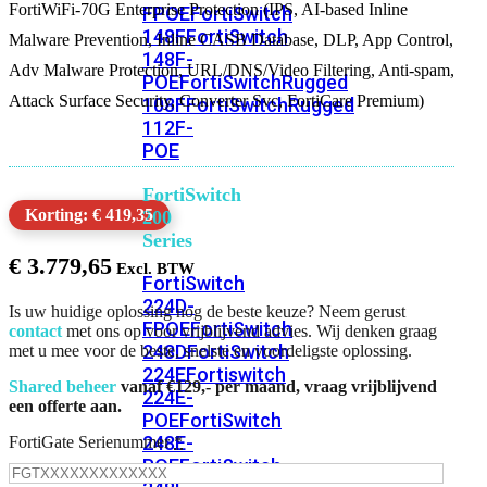
FortiWiFi-70G Enterprise Protection (IPS, AI-based Inline
FPOE
FortiSwitch
148F
FortiSwitch
Malware Prevention, Inline CASB Database, DLP, App Control,
148F-
Adv Malware Protection, URL/DNS/Video Filtering, Anti-spam,
POE
FortiSwitchRugged
Attack Surface Security, Converter Svc, FortiCare Premium)
108F
FortiSwitchRugged
112F-
POE
FortiSwitch
Korting: € 419,35
200
Series
€
3.779,65
FortiSwitch
224D-
Is uw huidige oplossing nog de beste keuze? Neem gerust
FPOE
FortiSwitch
contact
met ons op voor vrijblijvend advies. Wij denken graag
248D
FortiSwitch
met u mee voor de beste, snelste en voordeligste oplossing.
224E
Fortiswitch
Shared beheer
vanaf €129,- per maand, vraag vrijblijvend
224E-
een offerte aan.
POE
FortiSwitch
248E-
FortiGate Serienummer
*
POE
FortiSwitch