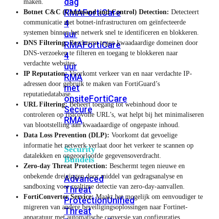
dag
maken.
RMA
FortiCare
Botnet C&C (Command and Control) Detection:
Detecteert
4
communicatie met botnet-infrastructuren om geïnfecteerde
systemen binnen het netwerk snel te identificeren en blokkeren.
uur
DNS Filtering:
Beschermt tegen kwaadaardige domeinen door
RMA
FortiCare
DNS-verzoeken te filteren en toegang te blokkeren naar
4
verdachte websites.
uur
IP Reputation:
Voorkomt verkeer van en naar verdachte IP-
RMA
adressen door gebruik te maken van FortiGuard’s
met
reputatiedatabase.
onsite
FortiCare
URL Filtering:
Beheert toegang tot webinhoud door te
Secure
controleren op risicovolle URL’s, wat helpt bij het minimaliseren
RMA
van blootstelling aan kwaadaardige of ongepaste inhoud.
Data Loss Prevention (DLP):
Voorkomt dat gevoelige
informatie het netwerk verlaat door het verkeer te scannen op
Security
datalekken en ongeoorloofde gegevensoverdracht.
Bundels
Zero-day Threat Protection:
Beschermt tegen nieuwe en
onbekende dreigingen door middel van gedragsanalyse en
Advanced
sandboxing voor realtime detectie van zero-day-aanvallen.
Threat
FortiConverter Service:
Maakt het mogelijk om eenvoudiger te
Protection
Unified
migreren van andere beveiligingsoplossingen naar Fortinet-
Threat
apparatuur met automatische conversie van configuraties.