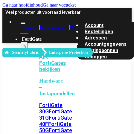
Ga naar hoofdinhoud
Ga naar voettekst
Veel producten uit voorraad leverbaar
Account
Account
Klantenservice
Offerte
Bestellingen
Adressen
FortiGate
Accountgegevens
Kortingbonnen
‎ SecurityFabric
Enterprise Protection
Alle
Uitloggen
FortiGates
bekijken
Hardware
–
Instapmodellen
FortiGate
30G
FortiGate
31G
FortiGate
40F
FortiGate
50G
FortiGate