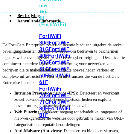
met
Wi-
Beschrijving
Fi
Aanvullende Informatie
(FortiWiFi)
FortiWiFi
30G
FortiWiFi
De FortiGate Enterprise Protection licentie biedt een uitgebreide reeks
31G
FortiWiFi
beveiligingsdiensten die zijn ontworpen om bedrijven te beschermen
40F
FortiWiFi
tegen zowel eenvoudige als geavanceerde cyberdreigingen. Deze licentie
50G
FortiWiFi
combineert meerdere lagen van bescherming voor netwerken van
51G
FortiWiFi
bedrijven die te maken hebben met grote hoeveelheden verkeer en
60F
FortiWiFi
complexe infrastructuren. Hier zijn alle functies die van de FortiGate
61F
Enterprise-licentie:
FortiWiFi
Intrusion Prevention Service (IPS):
Detecteert en voorkomt
70G
FortiWiFi
zowel bekende als onbekende kwetsbaarheden en exploits,
71G
FortiWiFi
beschermt tegen netwerkgebaseerde aanvallen.
80F
FortiWiFi
Web Filtering:
Blokkeert toegang tot schadelijke, ongepaste of
81F
niet-werkgerelateerde websites door gebruik te maken van URL-
categorisatie en reputatiebeoordelingen.
Anti-Malware (Antivirus):
Detecteert en blokkeert virussen,
Licentie