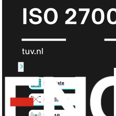
Prem
FortiCloud
Alles
bekijken
FortiClient
FortiEndpoint
Security
Fabric
Producten
FortiGate
FortiSwitch
FortiAP