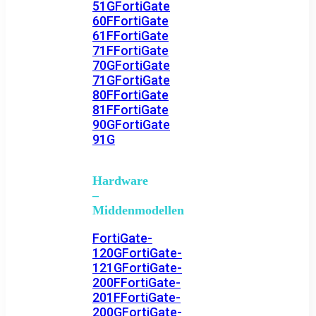
51G
FortiGate
60F
FortiGate
61F
FortiGate
71F
FortiGate
70G
FortiGate
71G
FortiGate
80F
FortiGate
81F
FortiGate
90G
FortiGate
91G
Hardware
–
Middenmodellen
FortiGate-
120G
FortiGate-
121G
FortiGate-
200F
FortiGate-
201F
FortiGate-
200G
FortiGate-