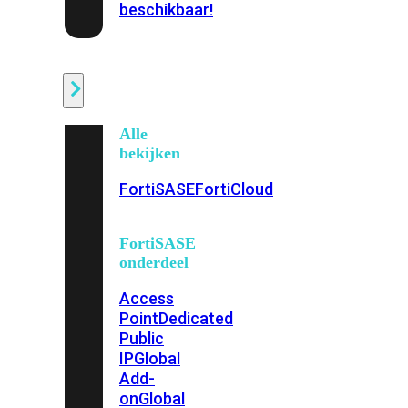
beschikbaar!
Cloud
Alle
bekijken
FortiSASE
FortiCloud
FortiSASE
onderdeel
Access
Point
Dedicated
Public
IP
Global
Add-
on
Global