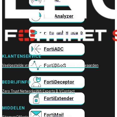
FortiAnalyzer
FortiAuthenticator
FortiADC
KLANTENSERVICE
FortiDDoS
Veelgestelde vragen
Privacybeleid
Algemene Voorwaarden
FortiDeceptor
BEDRIJFINFO
Zero Trust Networks
Wifi Experts B.V.
Contact
FortiExtender
MIDDELEN
FortiMail