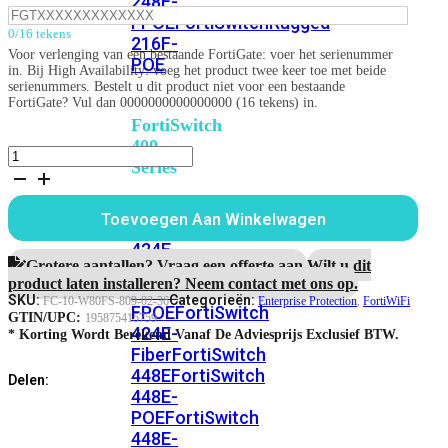
248E-
FPOE
FortiSwitchRugged
0/16 tekens
216F-
Voor verlenging van een bestaande FortiGate: voer het serienummer
POE
in. Bij High Availability: voeg het product twee keer toe met beide
serienummers. Bestelt u dit product niet voor een bestaande
FortiGate? Vul dan 0000000000000000 (16 tekens) in.
FortiSwitch
400
FortiWiFi-
Series
80F-
2R-
FortiSwitch
3G4G-
Toevoegen Aan Winkelwagen
FortiSwitch
DSL
424E
3
424E-
jaar
Grotere aantallen? Vraag een offerte aan.
Wilt u dit
POE
FortiSwitch
Enterprise
product laten installeren? Neem contact met ons op.
424E-
Protection
SKU:
Categorieën:
FC-10-W80FS-809-02-36
Enterprise Protection
,
FortiWiFi
FPOE
FortiSwitch
aantal
GTIN/UPC:
195875415759
424E-
* Korting Wordt Berekend Vanaf De Adviesprijs Exclusief BTW.
Fiber
FortiSwitch
448E
FortiSwitch
Delen:
448E-
POE
FortiSwitch
448E-