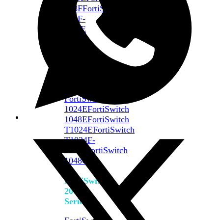
648F
FortiSwitch
648F-
FPOE
FortiSwitch
1000
Series
FortiSwitch
1024E
FortiSwitch
1048E
FortiSwitch
T1024E
FortiSwitch
T1024F-
FPOE
FortiSwitch
1048G
FortiSwitch
2000
Series