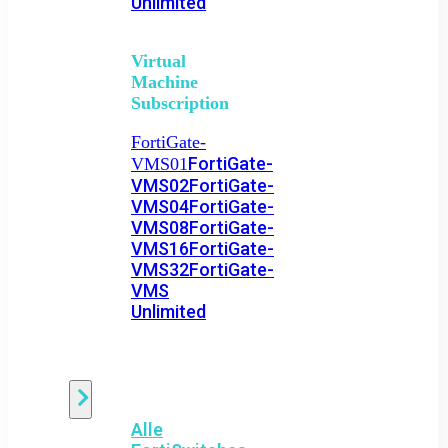
Unlimited
Virtual
Machine
Subscription
FortiGate-
FortiGate-
VMS01
VMS02
FortiGate-
VMS04
FortiGate-
VMS08
FortiGate-
VMS16
FortiGate-
VMS32
FortiGate-
VMS
Unlimited
Switch
Alle