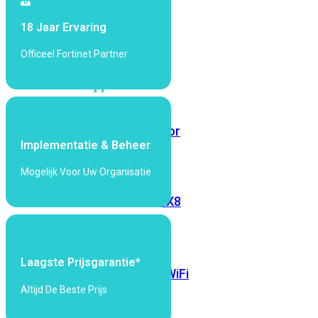
6E
Wi-
18 Jaar Ervaring
Fi
7
Officeel Fortinet Partner
Wi-
Fi
Omgeving
Indoor
Outdoor
Implementatie & Beheer
Mogelijk Voor Uw Organisatie
MIMO
2X2
3X3
4X4
8X8
Alles
bekijken
Laagste Prijsgarantie*
FortiAP
FortiWiFi
Altijd De Beste Prijs
FortiGate