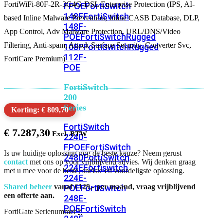
FortiWiFi-80F-2R-3G4G-DSL Enterprise Protection (IPS, AI-
FPOE
FortiSwitch
148F
FortiSwitch
based Inline Malware Prevention, Inline CASB Database, DLP,
148F-
App Control, Adv Malware Protection, URL/DNS/Video
POE
FortiSwitchRugged
Filtering, Anti-spam, Attack Surface Security, Converter Svc,
108F
FortiSwitchRugged
112F-
FortiCare Premium)
POE
FortiSwitch
200
Series
Korting: € 809,70
FortiSwitch
€
7.287,30
224D-
FPOE
FortiSwitch
Is uw huidige oplossing nog de beste keuze? Neem gerust
248D
FortiSwitch
contact
met ons op voor vrijblijvend advies. Wij denken graag
224E
Fortiswitch
met u mee voor de beste, snelste en voordeligste oplossing.
224E-
Shared beheer
vanaf €129,- per maand, vraag vrijblijvend
POE
FortiSwitch
een offerte aan.
248E-
POE
FortiSwitch
FortiGate Serienummer
*