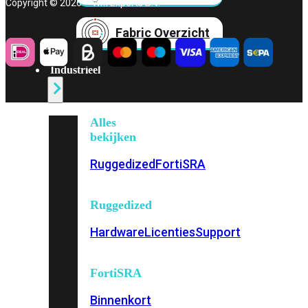
Copyright © 2026 – Wifi Experts B.V.
Fabric Overzicht
Industrieel
Alles
bekijken
Ruggedized
FortiSRA
Ruggedized
Hardware
Licenties
Support
FortiSRA
Binnenkort