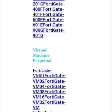
201G
FortiGate-
400F
FortiGate-
401F
FortiGate-
600E
FortiGate-
601E
FortiGate-
900G
FortiGate-
901G
Virtual
Machine
Perpetual
FortiGate-
FortiGate-
VM01
VM02
FortiGate-
VM04
FortiGate-
VM08
FortiGate-
VM16
FortiGate-
VM32
FortiGate-
VM