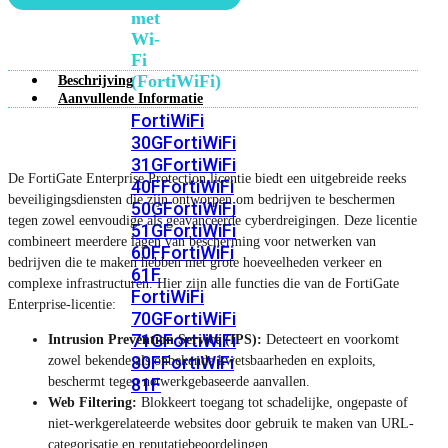
met
Wi-
Fi
(FortiWiFi)
Beschrijving
Aanvullende Informatie
FortiWiFi
30G
FortiWiFi
31G
FortiWiFi
De FortiGate Enterprise Protection licentie biedt een uitgebreide reeks
40F
FortiWiFi
beveiligingsdiensten die zijn ontworpen om bedrijven te beschermen
50G
FortiWiFi
tegen zowel eenvoudige als geavanceerde cyberdreigingen. Deze licentie
51G
FortiWiFi
combineert meerdere lagen van bescherming voor netwerken van
60F
FortiWiFi
bedrijven die te maken hebben met grote hoeveelheden verkeer en
61F
complexe infrastructuren. Hier zijn alle functies die van de FortiGate
FortiWiFi
Enterprise-licentie:
70G
FortiWiFi
71G
FortiWiFi
Intrusion Prevention Service (IPS):
Detecteert en voorkomt
80F
FortiWiFi
zowel bekende als onbekende kwetsbaarheden en exploits,
beschermt tegen netwerkgebaseerde aanvallen.
81F
Web Filtering:
Blokkeert toegang tot schadelijke, ongepaste of
niet-werkgerelateerde websites door gebruik te maken van URL-
Licentie
categorisatie en reputatiebeoordelingen.