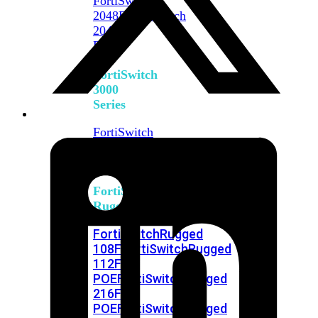
FortiSwitch
2048F
FortiSwitch
2048F-
B2F
FortiSwitch
3000
Series
FortiSwitch
3032E
FortiSwitch
3032G
FortiSwitch
Ruggedized
FortiSwitchRugged
108F
FortiSwitchRugged
112F-
POE
FortiSwitchRugged
216F-
POE
FortiSwitchRugged