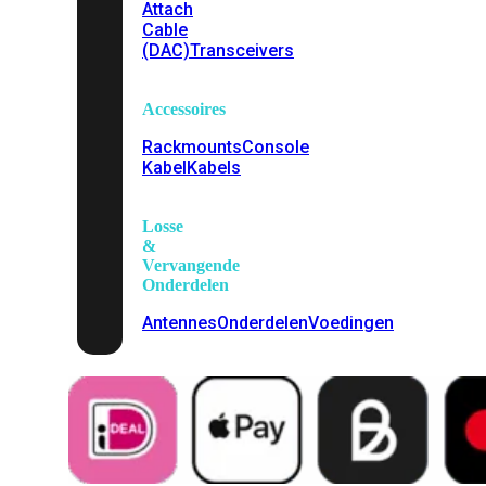
Attach
Cable
(DAC)
Transceivers
Accessoires
Rackmounts
Console
Kabel
Kabels
Losse
&
Vervangende
Onderdelen
Antennes
Onderdelen
Voedingen