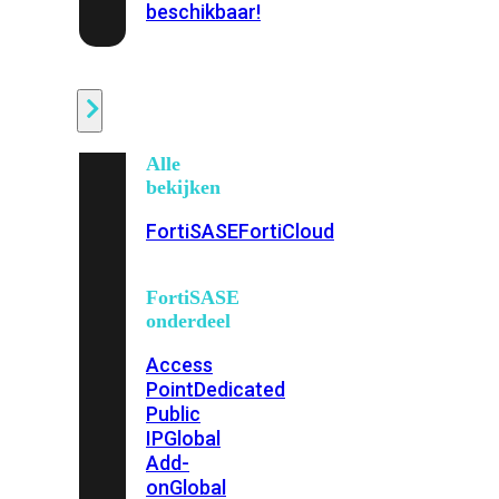
beschikbaar!
Cloud
Alle
bekijken
FortiSASE
FortiCloud
FortiSASE
onderdeel
Access
Point
Dedicated
Public
IP
Global
Add-
on
Global