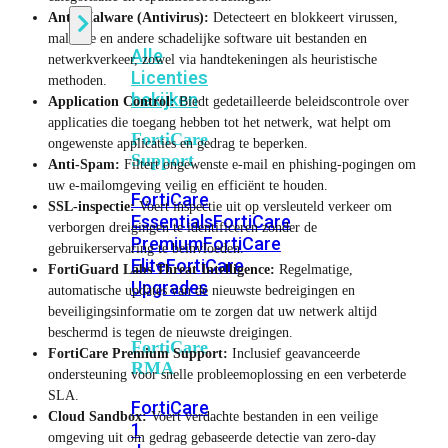
Anti-Malware (Antivirus):
Detecteert en blokkeert virussen,
malware en andere schadelijke software uit bestanden en
Alle
netwerkverkeer, zowel via handtekeningen als heuristische
Licenties
methoden.
bekijken
Application Control:
Biedt gedetailleerde beleidscontrole over
applicaties die toegang hebben tot het netwerk, wat helpt om
FortiCare
ongewenste applicaties en gedrag te beperken.
Support
Anti-Spam:
Filtert ongewenste e-mail en phishing-pogingen om
uw e-mailomgeving veilig en efficiënt te houden.
FortiCare
SSL-inspectie:
Voert inspectie uit op versleuteld verkeer om
Essentials
FortiCare
verborgen dreigingen te identificeren zonder de
Premium
FortiCare
gebruikerservaring te beïnvloeden.
Elite
FortiCare
FortiGuard Labs Threat Intelligence:
Regelmatige,
Upgrades
automatische updates van de nieuwste bedreigingen en
beveiligingsinformatie om te zorgen dat uw netwerk altijd
beschermd is tegen de nieuwste dreigingen.
FortiCare
FortiCare Premium Support:
Inclusief geavanceerde
RMA
ondersteuning voor snelle probleemoplossing en een verbeterde
SLA.
FortiCare
Cloud Sandbox:
Voert verdachte bestanden in een veilige
1
omgeving uit om gedrag gebaseerde detectie van zero-day