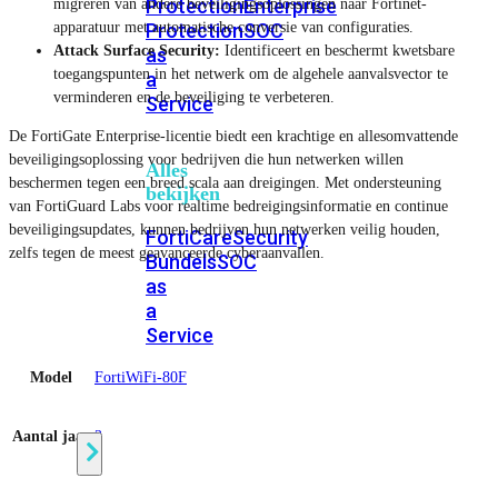
Protection
Enterprise
migreren van andere beveiligingsoplossingen naar Fortinet-
apparatuur met automatische conversie van configuraties.
Protection
SOC
Attack Surface Security:
Identificeert en beschermt kwetsbare
as
toegangspunten in het netwerk om de algehele aanvalsvector te
a
verminderen en de beveiliging te verbeteren.
Service
De FortiGate Enterprise-licentie biedt een krachtige en allesomvattende
beveiligingsoplossing voor bedrijven die hun netwerken willen
Alles
beschermen tegen een breed scala aan dreigingen. Met ondersteuning
bekijken
van FortiGuard Labs voor realtime bedreigingsinformatie en continue
beveiligingsupdates, kunnen bedrijven hun netwerken veilig houden,
FortiCare
Security
zelfs tegen de meest geavanceerde cyberaanvallen.
Bundels
SOC
as
a
Service
Model
FortiWiFi-80F
Endpoint
Beveiliging
Aantal jaar
3