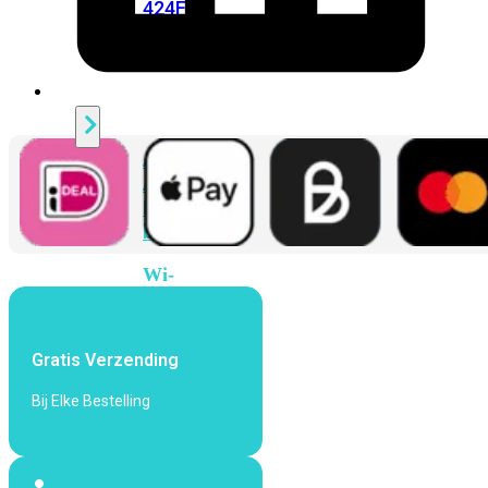
424F-
POE
WiFi
Alle
Access
Points
bekijken
Wi-
Fi
Generatie
Gratis Verzending
Wi-
Fi
Bij Elke Bestelling
5
Wi-
Fi
6
Wi-
Fi