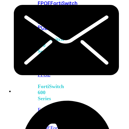
FPOE
FortiSwitch
M426E-
FPOE
FortiSwitchRugged
424F-
POE
FortiSwitch
500
Series
FortiSwitch
548D-
FPOE
FortiSwitch
600
Series
FortiSwitch
624F
FortiSwitch
624F-
FPOE
FortiSwitch