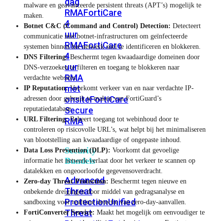
dag
malware en geavanceerde persistent threats (APT’s) mogelijk te
RMA
FortiCare
maken.
4
Botnet C&C (Command and Control) Detection:
Detecteert
uur
communicatie met botnet-infrastructuren om geïnfecteerde
RMA
FortiCare
systemen binnen het netwerk snel te identificeren en blokkeren.
4
DNS Filtering:
Beschermt tegen kwaadaardige domeinen door
uur
DNS-verzoeken te filteren en toegang te blokkeren naar
RMA
verdachte websites.
met
IP Reputation:
Voorkomt verkeer van en naar verdachte IP-
onsite
FortiCare
adressen door gebruik te maken van FortiGuard’s
reputatiedatabase.
Secure
URL Filtering:
Beheert toegang tot webinhoud door te
RMA
controleren op risicovolle URL’s, wat helpt bij het minimaliseren
van blootstelling aan kwaadaardige of ongepaste inhoud.
Security
Data Loss Prevention (DLP):
Voorkomt dat gevoelige
Bundels
informatie het netwerk verlaat door het verkeer te scannen op
datalekken en ongeoorloofde gegevensoverdracht.
Advanced
Zero-day Threat Protection:
Beschermt tegen nieuwe en
Threat
onbekende dreigingen door middel van gedragsanalyse en
Protection
Unified
sandboxing voor realtime detectie van zero-day-aanvallen.
Threat
FortiConverter Service:
Maakt het mogelijk om eenvoudiger te