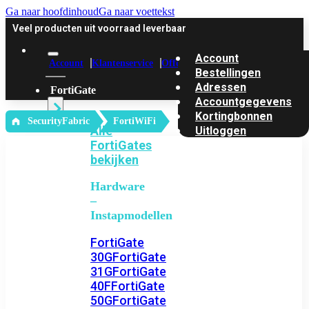
Ga naar hoofdinhoud
Ga naar voettekst
Veel producten uit voorraad leverbaar
Account
Account
Klantenservice
Offerte
Bestellingen
Adressen
FortiGate
Accountgegevens
Kortingbonnen
‎ SecurityFabric
FortiWiFi
Alle
Uitloggen
FortiGates
bekijken
Hardware
–
Instapmodellen
FortiGate
30G
FortiGate
31G
FortiGate
40F
FortiGate
50G
FortiGate