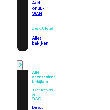
Add-
on
SD-
WAN
FortiCloud
Alles
bekijken
Accessoires
Alle
accessoires
bekijken
Transceivers
&
DAC
Direct