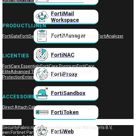
Sitemap
Offerte Aanvragen
KvK: 27306093
FortiMail
Workspace
PRODUCTLIJNEN
FortiManager
FortiGate
FortiSwitch
FortiAP
FortiWiFi
FortiManager
FortiAnalyzer
FortiNAC
LICENTIES
FortiCare Essentials
FortiCare Premium
FortiCare
Elite
Advanced Threat Protection
Unified Threat
FortiProxy
Protection
Enterprise Protection
FortiSandbox
ACCESSOIRES
Direct Attach Cable (DAC)
Transceiver
Rackmount
FortiToken
SecurityFabric.nl is een handelsnaam van Wifi Experts B.V,
FortiWeb
een Fortinet Partner sinds 2007.