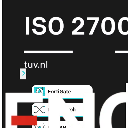
Prem
FortiCloud
Alles
bekijken
FortiClient
FortiEndpoint
Security
Fabric
Producten
FortiGate
FortiSwitch
FortiAP