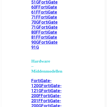
51G
FortiGate
60F
FortiGate
61F
FortiGate
71F
FortiGate
70G
FortiGate
71G
FortiGate
80F
FortiGate
81F
FortiGate
90G
FortiGate
91G
Hardware
–
Middenmodellen
FortiGate-
120G
FortiGate-
121G
FortiGate-
200F
FortiGate-
201F
FortiGate-
200G
FortiGate-