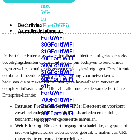
met
Wi-
Fi
(FortiWiFi)
Beschrijving
Aanvullende Informatie
FortiWiFi
30G
FortiWiFi
31G
FortiWiFi
De FortiGate Enterprise Protection licentie biedt een uitgebreide reeks
40F
FortiWiFi
beveiligingsdiensten die zijn ontworpen om bedrijven te beschermen
50G
FortiWiFi
tegen zowel eenvoudige als geavanceerde cyberdreigingen. Deze licentie
51G
FortiWiFi
combineert meerdere lagen van bescherming voor netwerken van
60F
FortiWiFi
bedrijven die te maken hebben met grote hoeveelheden verkeer en
61F
complexe infrastructuren. Hier zijn alle functies die van de FortiGate
FortiWiFi
Enterprise-licentie:
70G
FortiWiFi
71G
FortiWiFi
Intrusion Prevention Service (IPS):
Detecteert en voorkomt
80F
FortiWiFi
zowel bekende als onbekende kwetsbaarheden en exploits,
beschermt tegen netwerkgebaseerde aanvallen.
81F
Web Filtering:
Blokkeert toegang tot schadelijke, ongepaste of
niet-werkgerelateerde websites door gebruik te maken van URL-
Licentie
categorisatie en reputatiebeoordelingen.