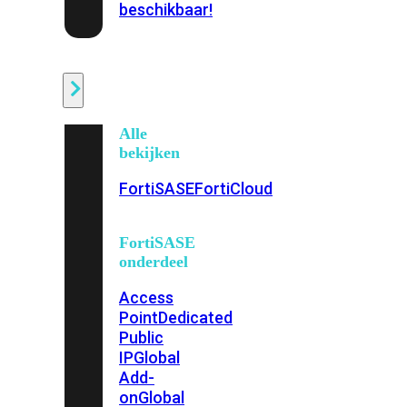
beschikbaar!
Cloud
Alle
bekijken
FortiSASE
FortiCloud
FortiSASE
onderdeel
Access
Point
Dedicated
Public
IP
Global
Add-
on
Global