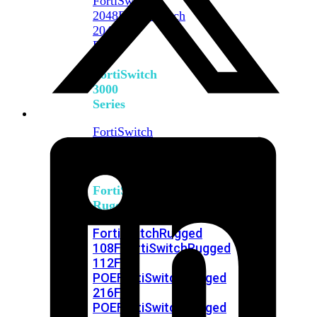
FortiSwitch
2048F
FortiSwitch
2048F-
B2F
FortiSwitch
3000
Series
FortiSwitch
3032E
FortiSwitch
3032G
FortiSwitch
Ruggedized
FortiSwitchRugged
108F
FortiSwitchRugged
112F-
POE
FortiSwitchRugged
216F-
POE
FortiSwitchRugged