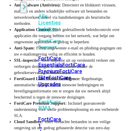
Anti-Malware (Antivirus):
Detecteert en blokkeert virussen,
malware en andere schadelijke software uit bestanden en
Alle
netwerkverkeer, zowel via handtekeningen als heuristische
Licenties
methoden.
bekijken
Application Control:
Biedt gedetailleerde beleidscontrole over
applicaties die toegang hebben tot het netwerk, wat helpt om
FortiCare
ongewenste applicaties en gedrag te beperken.
Support
Anti-Spam:
Filtert ongewenste e-mail en phishing-pogingen om
uw e-mailomgeving veilig en efficiënt te houden.
FortiCare
SSL-inspectie:
Voert inspectie uit op versleuteld verkeer om
Essentials
FortiCare
verborgen dreigingen te identificeren zonder de
Premium
FortiCare
gebruikerservaring te beïnvloeden.
Elite
FortiCare
FortiGuard Labs Threat Intelligence:
Regelmatige,
Upgrades
automatische updates van de nieuwste bedreigingen en
beveiligingsinformatie om te zorgen dat uw netwerk altijd
beschermd is tegen de nieuwste dreigingen.
FortiCare
FortiCare Premium Support:
Inclusief geavanceerde
RMA
ondersteuning voor snelle probleemoplossing en een verbeterde
SLA.
FortiCare
Cloud Sandbox:
Voert verdachte bestanden in een veilige
1
omgeving uit om gedrag gebaseerde detectie van zero-day