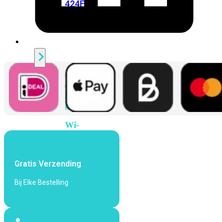
424F-
POE
WiFi
Alle
Access
Points
bekijken
Wi-
Fi
Generatie
Gratis Verzending
Wi-
Fi
Bij Elke Bestelling
5
Wi-
Fi
6
Wi-
Fi