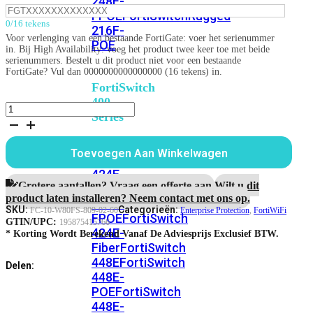
248E-
FPOE
FortiSwitchRugged
0/16 tekens
216F-
Voor verlenging van een bestaande FortiGate: voer het serienummer
POE
in. Bij High Availability: voeg het product twee keer toe met beide
serienummers. Bestelt u dit product niet voor een bestaande
FortiGate? Vul dan 0000000000000000 (16 tekens) in.
FortiSwitch
400
FortiWiFi-
Series
80F-
2R-
FortiSwitch
3G4G-
Toevoegen Aan Winkelwagen
FortiSwitch
DSL
424E
5
424E-
jaar
Grotere aantallen? Vraag een offerte aan.
Wilt u dit
POE
FortiSwitch
Enterprise
product laten installeren? Neem contact met ons op.
424E-
Protection
SKU:
Categorieën:
FC-10-W80FS-809-02-60
Enterprise Protection
,
FortiWiFi
FPOE
FortiSwitch
aantal
GTIN/UPC:
195875415766
424E-
* Korting Wordt Berekend Vanaf De Adviesprijs Exclusief BTW.
Fiber
FortiSwitch
448E
FortiSwitch
Delen:
448E-
POE
FortiSwitch
448E-