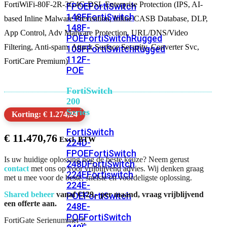
FortiWiFi-80F-2R-3G4G-DSL Enterprise Protection (IPS, AI-
FPOE
FortiSwitch
148F
FortiSwitch
based Inline Malware Prevention, Inline CASB Database, DLP,
148F-
App Control, Adv Malware Protection, URL/DNS/Video
POE
FortiSwitchRugged
Filtering, Anti-spam, Attack Surface Security, Converter Svc,
108F
FortiSwitchRugged
112F-
FortiCare Premium)
POE
FortiSwitch
200
Series
Korting: € 1.274,24
FortiSwitch
€
11.470,76
224D-
FPOE
FortiSwitch
Is uw huidige oplossing nog de beste keuze? Neem gerust
248D
FortiSwitch
contact
met ons op voor vrijblijvend advies. Wij denken graag
224E
Fortiswitch
met u mee voor de beste, snelste en voordeligste oplossing.
224E-
Shared beheer
vanaf €129,- per maand, vraag vrijblijvend
POE
FortiSwitch
een offerte aan.
248E-
POE
FortiSwitch
FortiGate Serienummer
*