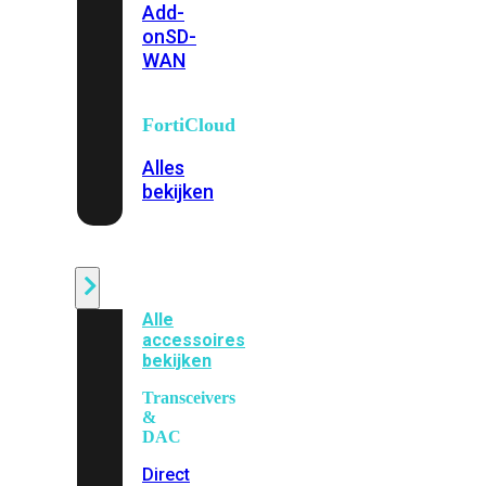
Add-
on
SD-
WAN
FortiCloud
Alles
bekijken
Accessoires
Alle
accessoires
bekijken
Transceivers
&
DAC
Direct