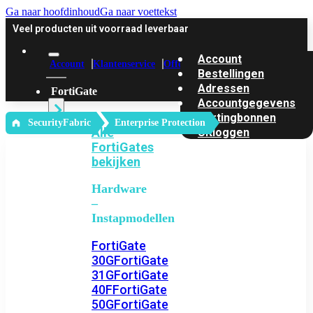
Ga naar hoofdinhoud
Ga naar voettekst
Veel producten uit voorraad leverbaar
Account
Account
Klantenservice
Offerte
Bestellingen
Adressen
FortiGate
Accountgegevens
Kortingbonnen
‎ SecurityFabric
Enterprise Protection
Alle
Uitloggen
FortiGates
bekijken
Hardware
–
Instapmodellen
FortiGate
30G
FortiGate
31G
FortiGate
40F
FortiGate
50G
FortiGate