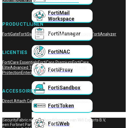
Sitemap
Offerte Aanvragen
KvK: 27306093
FortiMail
Workspace
PRODUCTLIJNEN
FortiManager
FortiGate
FortiSwitch
FortiAP
FortiWiFi
FortiManager
FortiAnalyzer
FortiNAC
LICENTIES
FortiCare Essentials
FortiCare Premium
FortiCare
Elite
Advanced Threat Protection
Unified Threat
FortiProxy
Protection
Enterprise Protection
FortiSandbox
ACCESSOIRES
Direct Attach Cable (DAC)
Transceiver
Rackmount
FortiToken
SecurityFabric.nl is een handelsnaam van Wifi Experts B.V,
FortiWeb
een Fortinet Partner sinds 2007.