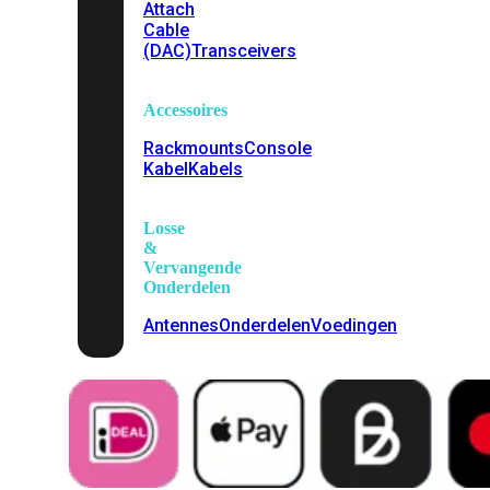
Attach
Cable
(DAC)
Transceivers
Accessoires
Rackmounts
Console
Kabel
Kabels
Losse
&
Vervangende
Onderdelen
Antennes
Onderdelen
Voedingen