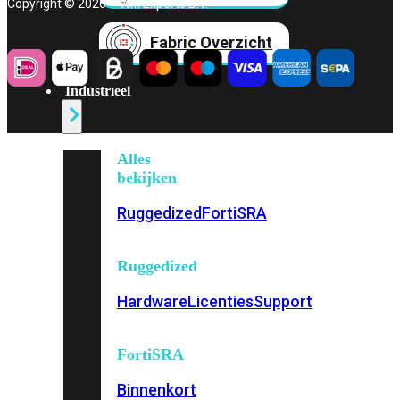
Copyright © 2026 – Wifi Experts B.V.
Fabric Overzicht
Industrieel
Alles
bekijken
Ruggedized
FortiSRA
Ruggedized
Hardware
Licenties
Support
FortiSRA
Binnenkort