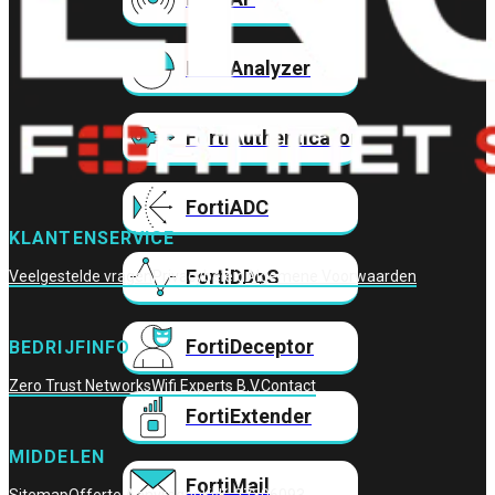
FortiAnalyzer
FortiAuthenticator
FortiADC
KLANTENSERVICE
FortiDDoS
Veelgestelde vragen
Privacybeleid
Algemene Voorwaarden
FortiDeceptor
BEDRIJFINFO
Zero Trust Networks
Wifi Experts B.V.
Contact
FortiExtender
MIDDELEN
FortiMail