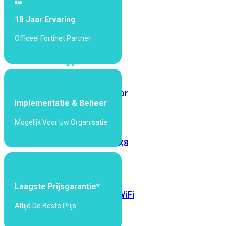
6E
Wi-
18 Jaar Ervaring
Fi
7
Officeel Fortinet Partner
Wi-
Fi
Omgeving
Indoor
Outdoor
Implementatie & Beheer
Mogelijk Voor Uw Organisatie
MIMO
2X2
3X3
4X4
8X8
Alles
bekijken
Laagste Prijsgarantie*
FortiAP
FortiWiFi
Altijd De Beste Prijs
FortiGate