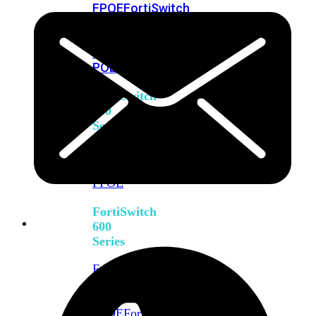
FPOE
FortiSwitch
M426E-
FPOE
FortiSwitchRugged
424F-
POE
FortiSwitch
500
Series
FortiSwitch
548D-
FPOE
FortiSwitch
600
Series
FortiSwitch
624F
FortiSwitch
624F-
FPOE
FortiSwitch