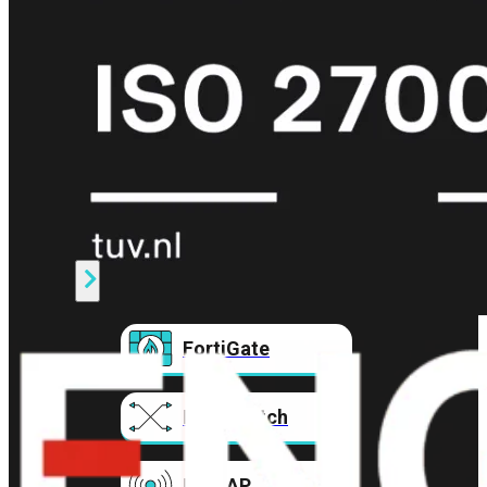
Prem
FortiCloud
Alles
bekijken
FortiClient
FortiEndpoint
Security
Fabric
Producten
FortiGate
FortiSwitch
FortiAP