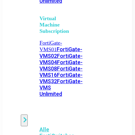
Unlimited
Virtual
Machine
Subscription
FortiGate-
FortiGate-
VMS01
VMS02
FortiGate-
VMS04
FortiGate-
VMS08
FortiGate-
VMS16
FortiGate-
VMS32
FortiGate-
VMS
Unlimited
Switch
Alle