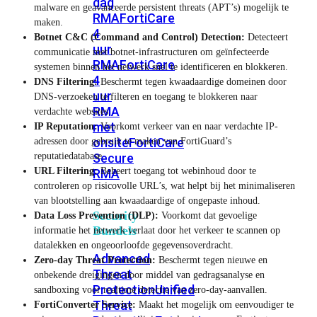
dag
malware en geavanceerde persistent threats (APT’s) mogelijk te
RMA
FortiCare
maken.
4
Botnet C&C (Command and Control) Detection:
Detecteert
uur
communicatie met botnet-infrastructuren om geïnfecteerde
RMA
FortiCare
systemen binnen het netwerk snel te identificeren en blokkeren.
4
DNS Filtering:
Beschermt tegen kwaadaardige domeinen door
uur
DNS-verzoeken te filteren en toegang te blokkeren naar
RMA
verdachte websites.
met
IP Reputation:
Voorkomt verkeer van en naar verdachte IP-
onsite
FortiCare
adressen door gebruik te maken van FortiGuard’s
reputatiedatabase.
Secure
URL Filtering:
Beheert toegang tot webinhoud door te
RMA
controleren op risicovolle URL’s, wat helpt bij het minimaliseren
van blootstelling aan kwaadaardige of ongepaste inhoud.
Security
Data Loss Prevention (DLP):
Voorkomt dat gevoelige
Bundels
informatie het netwerk verlaat door het verkeer te scannen op
datalekken en ongeoorloofde gegevensoverdracht.
Advanced
Zero-day Threat Protection:
Beschermt tegen nieuwe en
Threat
onbekende dreigingen door middel van gedragsanalyse en
Protection
Unified
sandboxing voor realtime detectie van zero-day-aanvallen.
Threat
FortiConverter Service:
Maakt het mogelijk om eenvoudiger te