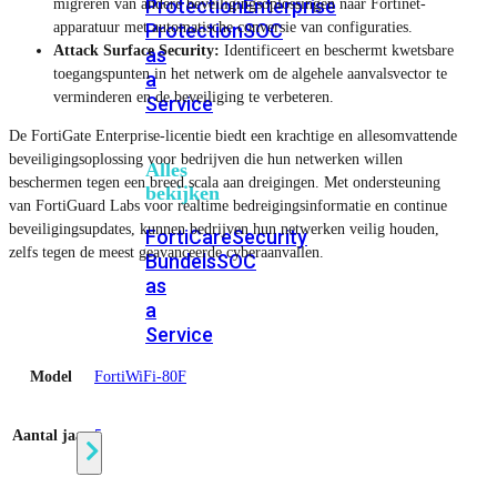
Protection
Enterprise
migreren van andere beveiligingsoplossingen naar Fortinet-
apparatuur met automatische conversie van configuraties.
Protection
SOC
Attack Surface Security:
Identificeert en beschermt kwetsbare
as
toegangspunten in het netwerk om de algehele aanvalsvector te
a
verminderen en de beveiliging te verbeteren.
Service
De FortiGate Enterprise-licentie biedt een krachtige en allesomvattende
beveiligingsoplossing voor bedrijven die hun netwerken willen
Alles
beschermen tegen een breed scala aan dreigingen. Met ondersteuning
bekijken
van FortiGuard Labs voor realtime bedreigingsinformatie en continue
beveiligingsupdates, kunnen bedrijven hun netwerken veilig houden,
FortiCare
Security
zelfs tegen de meest geavanceerde cyberaanvallen.
Bundels
SOC
as
a
Service
Model
FortiWiFi-80F
Endpoint
Beveiliging
Aantal jaar
5