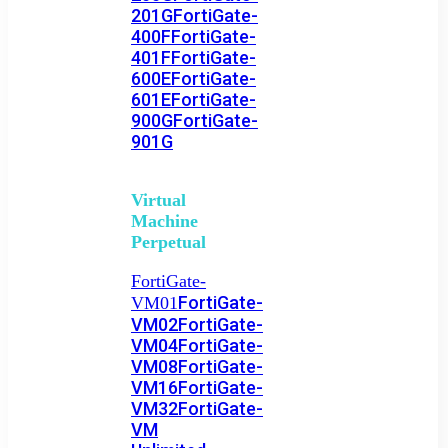
201G
FortiGate-
400F
FortiGate-
401F
FortiGate-
600E
FortiGate-
601E
FortiGate-
900G
FortiGate-
901G
Virtual
Machine
Perpetual
FortiGate-
FortiGate-
VM01
VM02
FortiGate-
VM04
FortiGate-
VM08
FortiGate-
VM16
FortiGate-
VM32
FortiGate-
VM