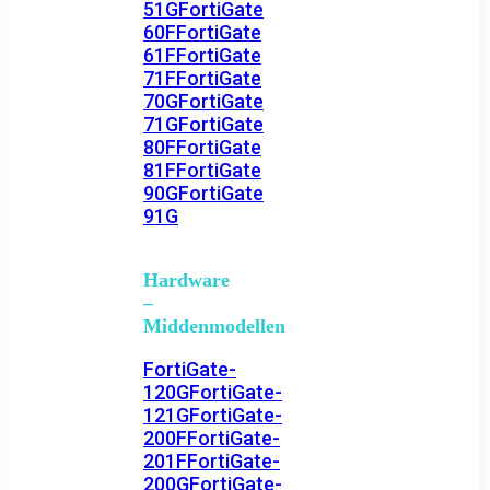
51G
FortiGate
60F
FortiGate
61F
FortiGate
71F
FortiGate
70G
FortiGate
71G
FortiGate
80F
FortiGate
81F
FortiGate
90G
FortiGate
91G
Hardware
–
Middenmodellen
FortiGate-
120G
FortiGate-
121G
FortiGate-
200F
FortiGate-
201F
FortiGate-
200G
FortiGate-