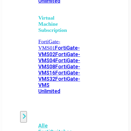
Unlimited
Virtual
Machine
Subscription
FortiGate-
FortiGate-
VMS01
VMS02
FortiGate-
VMS04
FortiGate-
VMS08
FortiGate-
VMS16
FortiGate-
VMS32
FortiGate-
VMS
Unlimited
Switch
Alle