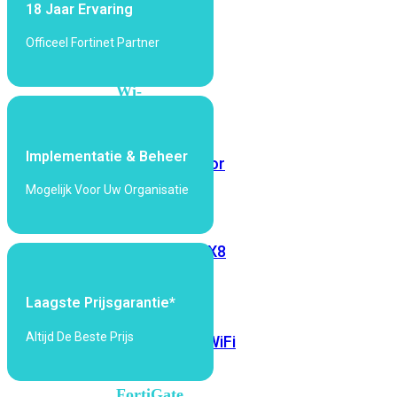
18 Jaar Ervaring
6E
Wi-
Fi
Officeel Fortinet Partner
7
Wi-
Fi
Omgeving
Implementatie & Beheer
Indoor
Outdoor
Mogelijk Voor Uw Organisatie
MIMO
2X2
3X3
4X4
8X8
Alles
Laagste Prijsgarantie*
bekijken
Altijd De Beste Prijs
FortiAP
FortiWiFi
FortiGate