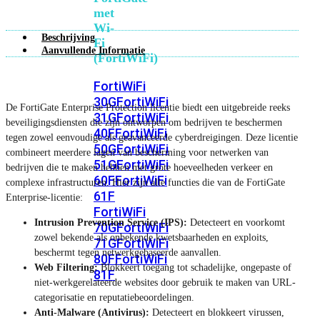
met
Wi-
Beschrijving
Fi
Aanvullende Informatie
(FortiWiFi)
FortiWiFi
30G
FortiWiFi
De FortiGate Enterprise Protection licentie biedt een uitgebreide reeks
31G
FortiWiFi
beveiligingsdiensten die zijn ontworpen om bedrijven te beschermen
40F
FortiWiFi
tegen zowel eenvoudige als geavanceerde cyberdreigingen. Deze licentie
50G
FortiWiFi
combineert meerdere lagen van bescherming voor netwerken van
51G
FortiWiFi
bedrijven die te maken hebben met grote hoeveelheden verkeer en
60F
FortiWiFi
complexe infrastructuren. Hier zijn alle functies die van de FortiGate
61F
Enterprise-licentie:
FortiWiFi
Intrusion Prevention Service (IPS):
Detecteert en voorkomt
70G
FortiWiFi
zowel bekende als onbekende kwetsbaarheden en exploits,
71G
FortiWiFi
beschermt tegen netwerkgebaseerde aanvallen.
80F
FortiWiFi
Web Filtering:
Blokkeert toegang tot schadelijke, ongepaste of
81F
niet-werkgerelateerde websites door gebruik te maken van URL-
categorisatie en reputatiebeoordelingen.
Anti-Malware (Antivirus):
Detecteert en blokkeert virussen,
Licentie