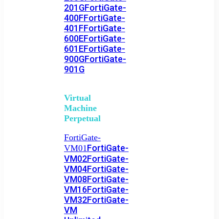
201G
FortiGate-
400F
FortiGate-
401F
FortiGate-
600E
FortiGate-
601E
FortiGate-
900G
FortiGate-
901G
Virtual
Machine
Perpetual
FortiGate-
FortiGate-
VM01
VM02
FortiGate-
VM04
FortiGate-
VM08
FortiGate-
VM16
FortiGate-
VM32
FortiGate-
VM