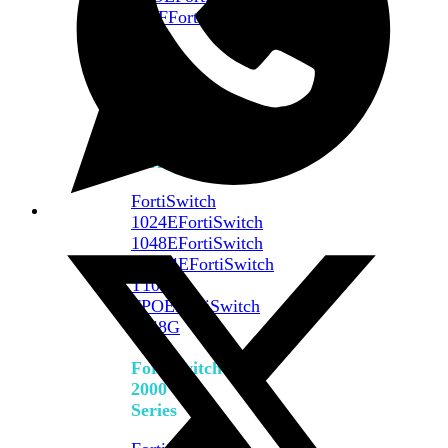
648F
FortiSwitch
648F-
FPOE
FortiSwitch
1000
Series
FortiSwitch
1024E
FortiSwitch
1048E
FortiSwitch
T1024E
FortiSwitch
T1024F-
FPOE
FortiSwitch
1048G
FortiSwitch
2000
Series