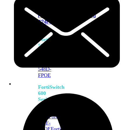
FPOE
FortiSwitch
M426E-
FPOE
FortiSwitchRugged
424F-
POE
FortiSwitch
500
Series
FortiSwitch
548D-
FPOE
FortiSwitch
600
Series
FortiSwitch
624F
FortiSwitch
624F-
FPOE
FortiSwitch