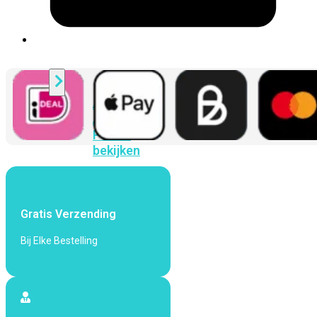
424F-
POE
WiFi
Alle
Access
Points
bekijken
Wi-
Fi
Generatie
Gratis Verzending
Wi-
Bij Elke Bestelling
Fi
5
Wi-
Fi
6
Wi-
Fi