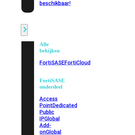
beschikbaar!
Cloud
Alle
bekijken
FortiSASE
FortiCloud
FortiSASE
onderdeel
Access
Point
Dedicated
Public
IP
Global
Add-
on
Global