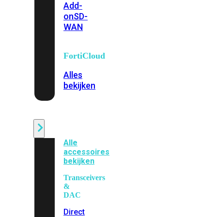
Add-
on
SD-
WAN
FortiCloud
Alles
bekijken
Accessoires
Alle
accessoires
bekijken
Transceivers
&
DAC
Direct