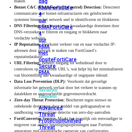
dag
maken.
RMA
FortiCare
Botnet C&C (Command and Control) Detection:
Detecteert
4
communicatie met botnet-infrastructuren om geïnfecteerde
systemen binnen het netwerk snel te identificeren en blokkeren.
uur
DNS Filtering:
Beschermt tegen kwaadaardige domeinen door
RMA
FortiCare
DNS-verzoeken te filteren en toegang te blokkeren naar
4
verdachte websites.
uur
IP Reputation:
Voorkomt verkeer van en naar verdachte IP-
RMA
adressen door gebruik te maken van FortiGuard’s
met
reputatiedatabase.
onsite
FortiCare
URL Filtering:
Beheert toegang tot webinhoud door te
Secure
controleren op risicovolle URL’s, wat helpt bij het minimaliseren
RMA
van blootstelling aan kwaadaardige of ongepaste inhoud.
Data Loss Prevention (DLP):
Voorkomt dat gevoelige
informatie het netwerk verlaat door het verkeer te scannen op
Security
datalekken en ongeoorloofde gegevensoverdracht.
Bundels
Zero-day Threat Protection:
Beschermt tegen nieuwe en
onbekende dreigingen door middel van gedragsanalyse en
Advanced
sandboxing voor realtime detectie van zero-day-aanvallen.
Threat
FortiConverter Service:
Maakt het mogelijk om eenvoudiger te
Protection
Unified
migreren van andere beveiligingsoplossingen naar Fortinet-
Threat
apparatuur met automatische conversie van configuraties.