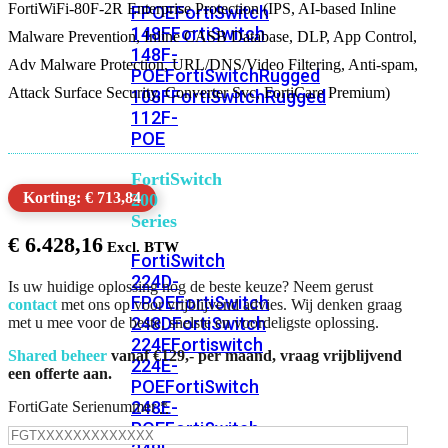
FortiWiFi-80F-2R Enterprise Protection (IPS, AI-based Inline
FPOE
FortiSwitch
148F
FortiSwitch
Malware Prevention, Inline CASB Database, DLP, App Control,
148F-
Adv Malware Protection, URL/DNS/Video Filtering, Anti-spam,
POE
FortiSwitchRugged
Attack Surface Security, Converter Svc, FortiCare Premium)
108F
FortiSwitchRugged
112F-
POE
FortiSwitch
Korting: € 713,84
200
Series
€
6.428,16
FortiSwitch
224D-
Is uw huidige oplossing nog de beste keuze? Neem gerust
FPOE
FortiSwitch
contact
met ons op voor vrijblijvend advies. Wij denken graag
248D
FortiSwitch
met u mee voor de beste, snelste en voordeligste oplossing.
224E
Fortiswitch
Shared beheer
vanaf €129,- per maand, vraag vrijblijvend
224E-
een offerte aan.
POE
FortiSwitch
248E-
FortiGate Serienummer
*
POE
FortiSwitch