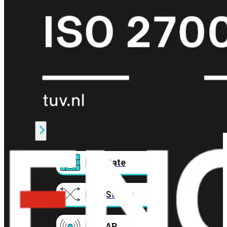
Prem
FortiCloud
Alles
bekijken
FortiClient
FortiEndpoint
Security
Fabric
Producten
FortiGate
FortiSwitch
FortiAP