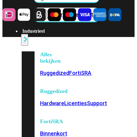
Fabric Overzicht
Industrieel
Alles
bekijken
Ruggedized
FortiSRA
Ruggedized
Hardware
Licenties
Support
FortiSRA
Binnenkort