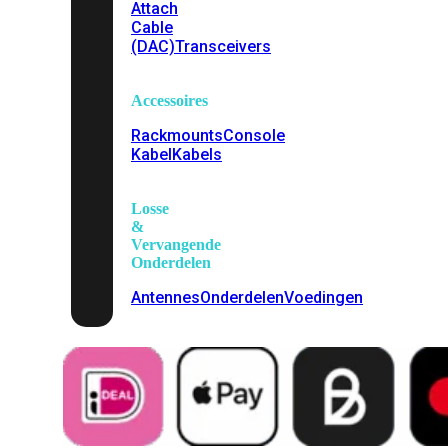
Attach
Cable
(DAC)
Transceivers
Accessoires
Rackmounts
Console
Kabel
Kabels
Losse
&
Vervangende
Onderdelen
Antennes
Onderdelen
Voedingen