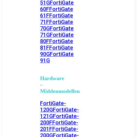
51G
FortiGate
60F
FortiGate
61F
FortiGate
71F
FortiGate
70G
FortiGate
71G
FortiGate
80F
FortiGate
81F
FortiGate
90G
FortiGate
91G
Hardware
–
Middenmodellen
FortiGate-
120G
FortiGate-
121G
FortiGate-
200F
FortiGate-
201F
FortiGate-
200G
FortiGate-