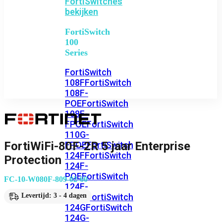
FortiSwitches
bekijken
FortiSwitch
100
Series
FortiSwitch
108F
FortiSwitch
108F-
POE
FortiSwitch
108F-
FPOE
FortiSwitch
110G-
FortiWiFi-80F-2R 5 jaar Enterprise
FPOE
FortiSwitch
124F
FortiSwitch
Protection
124F-
POE
FortiSwitch
FC-10-W080F-809-02-60
124F-
FPOE
FortiSwitch
Levertijd: 3 - 4 dagen
124G
FortiSwitch
124G-