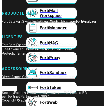
FortiMail
PRODUCTLIJNEN
Workspace
FortiGate
FortiSwitch
FortiAP
FortiWiFi
FortiManager
FortiAnalyzer
FortiManager
LICENTIES
FortiNAC
FortiCare Essentials
FortiCare Premium
FortiCare
Elite
Advanced Threat Protection
Unified Threat
Protection
Enterprise Protection
FortiProxy
ACCESSOIRES
FortiSandbox
Direct Attach Cable (DAC)
Transceiver
Rackmount
FortiToken
SecurityFabric.nl is een handelsnaam van Wifi Experts B.V,
een Fortinet Partner sinds 2007.
Copyright © 2026 – Wifi Experts B.V.
FortiWeb