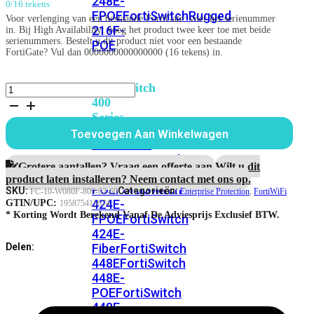
248E-
0/16 tekens
FPOE
FortiSwitchRugged
Voor verlenging van een bestaande FortiGate: voer het serienummer
216F-
in. Bij High Availability: voeg het product twee keer toe met beide
serienummers. Bestelt u dit product niet voor een bestaande
POE
FortiGate? Vul dan 0000000000000000 (16 tekens) in.
FortiSwitch
FortiWiFi-
80F-
400
2R
Series
5
Toevoegen Aan Winkelwagen
jaar
FortiSwitch
Enterprise
FortiSwitch
424E
Protection
Grotere aantallen? Vraag een offerte aan.
Wilt u dit
424E-
aantal
product laten installeren? Neem contact met ons op.
POE
FortiSwitch
SKU:
Categorieën:
FC-10-W080F-809-02-60
Enterprise Protection
,
FortiWiFi
424E-
GTIN/UPC:
195875415674
* Korting Wordt Berekend Vanaf De Adviesprijs Exclusief BTW.
FPOE
FortiSwitch
424E-
Fiber
FortiSwitch
Delen:
448E
FortiSwitch
448E-
POE
FortiSwitch
448E-