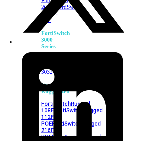
FortiSwitch
2048F
FortiSwitch
2048F-
B2F
FortiSwitch
3000
Series
FortiSwitch
3032E
FortiSwitch
3032G
FortiSwitch
Ruggedized
FortiSwitchRugged
108F
FortiSwitchRugged
112F-
POE
FortiSwitchRugged
216F-
POE
FortiSwitchRugged