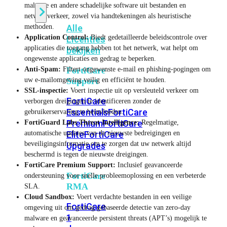
malware en andere schadelijke software uit bestanden en
netwerkverkeer, zowel via handtekeningen als heuristische
methoden.
Alle
Application Control:
Biedt gedetailleerde beleidscontrole over
Licenties
applicaties die toegang hebben tot het netwerk, wat helpt om
bekijken
ongewenste applicaties en gedrag te beperken.
Anti-Spam:
Filtert ongewenste e-mail en phishing-pogingen om
FortiCare
uw e-mailomgeving veilig en efficiënt te houden.
Support
SSL-inspectie:
Voert inspectie uit op versleuteld verkeer om
FortiCare
verborgen dreigingen te identificeren zonder de
Essentials
FortiCare
gebruikerservaring te beïnvloeden.
Premium
FortiCare
FortiGuard Labs Threat Intelligence:
Regelmatige,
automatische updates van de nieuwste bedreigingen en
Elite
FortiCare
beveiligingsinformatie om te zorgen dat uw netwerk altijd
Upgrades
beschermd is tegen de nieuwste dreigingen.
FortiCare Premium Support:
Inclusief geavanceerde
FortiCare
ondersteuning voor snelle probleemoplossing en een verbeterde
RMA
SLA.
Cloud Sandbox:
Voert verdachte bestanden in een veilige
FortiCare
omgeving uit om gedrag gebaseerde detectie van zero-day
1
malware en geavanceerde persistent threats (APT’s) mogelijk te