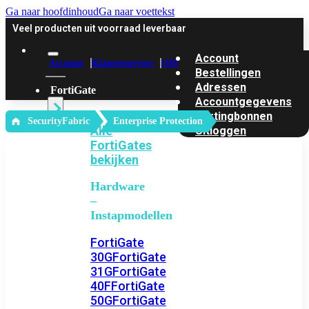
Ga naar hoofdinhoud
Ga naar voettekst
Veel producten uit voorraad leverbaar
Account
Account
Klantenservice
Offerte
Bestellingen
Adressen
FortiGate
Accountgegevens
Kortingbonnen
‎ SecurityFabric
Enterprise Protection
Alle
Uitloggen
FortiGates
bekijken
Hardware
–
Instapmodellen
FortiGate
30G
FortiGate
31G
FortiGate
40F
FortiGate
50G
FortiGate