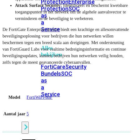
Protection
Enterprise
Attack Surface Security:
Identificeert en beschermt kwetsbare
Protection
SOC
toegangspunten in het netwerk om de algehele aanvalsvector te
as
verminderen en de beveiliging te verbeteren.
a
Service
De FortiGate Enterprise-licentie biedt een krachtige en allesomvattende
beveiligingsoplossing voor bedrijven die hun netwerken willen
beschermen tegen een breed scala aan dreigingen. Met ondersteuning
Alles
van FortiGuard Labs voor realtime bedreigingsinformatie en continue
bekijken
beveiligingsupdates, kunnen bedrijven hun netwerken veilig houden,
zelfs tegen de meest geavanceerde cyberaanvallen.
FortiCare
Security
Bundels
SOC
as
a
Service
Model
FortiWiFi-80F
Endpoint
Aantal jaar
5
Beveiliging