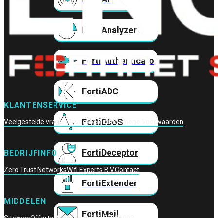
FortiAnalyzer
FortiAuthenticator
FortiADC
KLANTENSERVICE
FortiDDoS
Veelgestelde vragen
Privacybeleid
Algemene Voorwaarden
FortiDeceptor
BEDRIJFINFO
Zero Trust Networks
Wifi Experts B.V.
Contact
FortiExtender
MIDDELEN
FortiMail