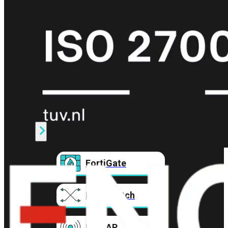
Prem
FortiCloud
Alles
bekijken
FortiClient
FortiEndpoint
Security
Fabric
Producten
FortiGate
FortiSwitch
FortiAP