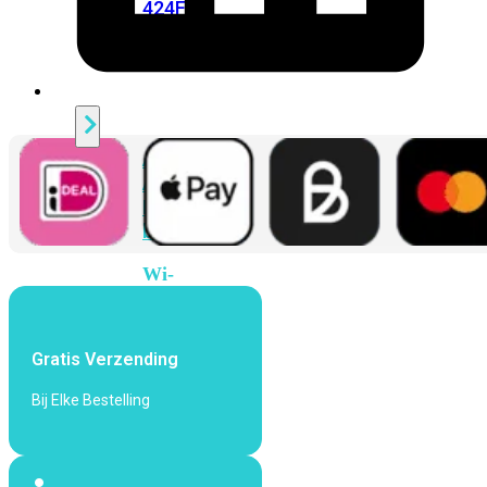
424F-
POE
WiFi
Alle
Access
Points
bekijken
Wi-
Fi
Generatie
Gratis Verzending
Wi-
Fi
Bij Elke Bestelling
5
Wi-
Fi
6
Wi-
Fi