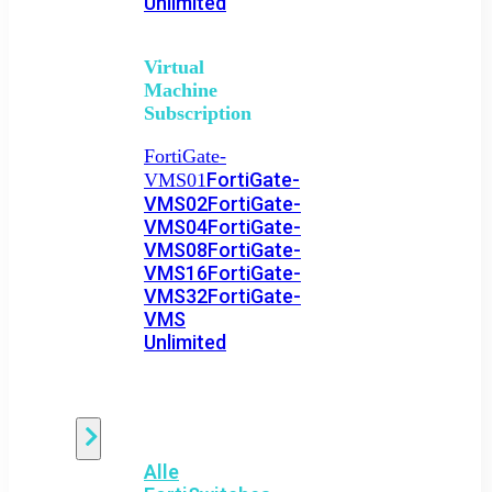
Unlimited
Virtual
Machine
Subscription
FortiGate-
FortiGate-
VMS01
VMS02
FortiGate-
VMS04
FortiGate-
VMS08
FortiGate-
VMS16
FortiGate-
VMS32
FortiGate-
VMS
Unlimited
Switch
Alle