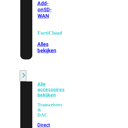
Add-
on
SD-
WAN
FortiCloud
Alles
bekijken
Accessoires
Alle
accessoires
bekijken
Transceivers
&
DAC
Direct