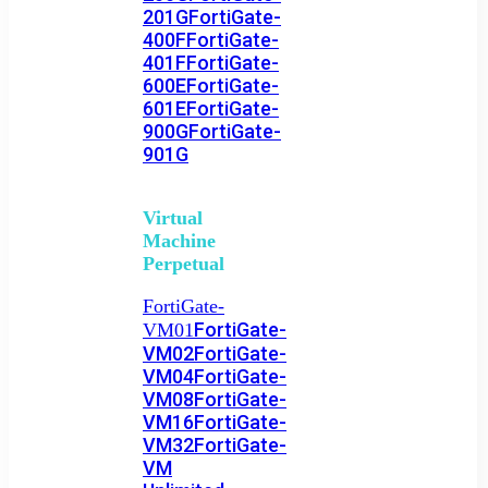
201G
FortiGate-
400F
FortiGate-
401F
FortiGate-
600E
FortiGate-
601E
FortiGate-
900G
FortiGate-
901G
Virtual
Machine
Perpetual
FortiGate-
FortiGate-
VM01
VM02
FortiGate-
VM04
FortiGate-
VM08
FortiGate-
VM16
FortiGate-
VM32
FortiGate-
VM