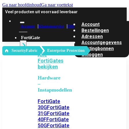
Ga naar hoofdinhoud
Ga naar voettekst
Veel producten uit voorraad leverbaar
Account
Account
Klantenservice
Offerte
Bestellingen
Adressen
FortiGate
Accountgegevens
Kortingbonnen
‎ SecurityFabric
Enterprise Protection
Alle
Uitloggen
FortiGates
bekijken
Hardware
–
Instapmodellen
FortiGate
30G
FortiGate
31G
FortiGate
40F
FortiGate
50G
FortiGate