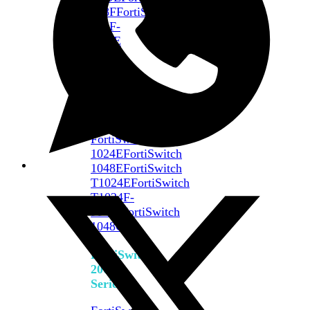
648F
FortiSwitch
648F-
FPOE
FortiSwitch
1000
Series
FortiSwitch
1024E
FortiSwitch
1048E
FortiSwitch
T1024E
FortiSwitch
T1024F-
FPOE
FortiSwitch
1048G
FortiSwitch
2000
Series