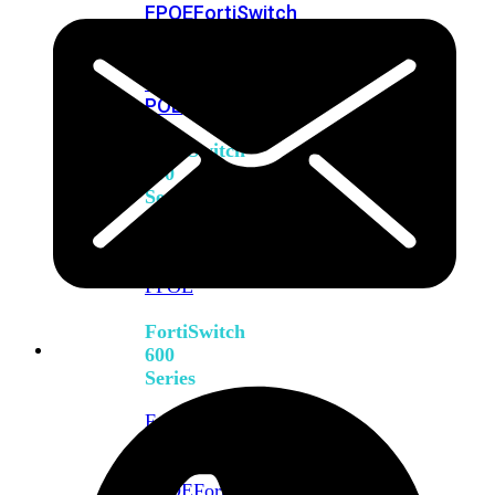
FPOE
FortiSwitch
M426E-
FPOE
FortiSwitchRugged
424F-
POE
FortiSwitch
500
Series
FortiSwitch
548D-
FPOE
FortiSwitch
600
Series
FortiSwitch
624F
FortiSwitch
624F-
FPOE
FortiSwitch