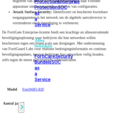
Protection
Enterprise
migreren van andere beveiligingsoplossingen naar Fortinet-
apparatuur met automatische conversie van configuraties.
Protection
SOC
Attack Surface Security:
Identificeert en beschermt kwetsbare
as
toegangspunten in het netwerk om de algehele aanvalsvector te
a
verminderen en de beveiliging te verbeteren.
Service
De FortiGate Enterprise-licentie biedt een krachtige en allesomvattende
beveiligingsoplossing voor bedrijven die hun netwerken willen
Alles
beschermen tegen een breed scala aan dreigingen. Met ondersteuning
bekijken
van FortiGuard Labs voor realtime bedreigingsinformatie en continue
beveiligingsupdates, kunnen bedrijven hun netwerken veilig houden,
FortiCare
Security
zelfs tegen de meest geavanceerde cyberaanvallen.
Bundels
SOC
as
a
Service
Model
FortiWiFi-81F
Endpoint
Beveiliging
Aantal jaar
3