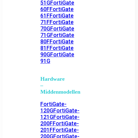
51G
FortiGate
60F
FortiGate
61F
FortiGate
71F
FortiGate
70G
FortiGate
71G
FortiGate
80F
FortiGate
81F
FortiGate
90G
FortiGate
91G
Hardware
–
Middenmodellen
FortiGate-
120G
FortiGate-
121G
FortiGate-
200F
FortiGate-
201F
FortiGate-
200G
FortiGate-