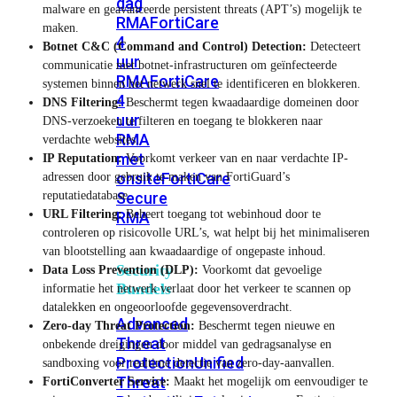
dag
malware en geavanceerde persistent threats (APT’s) mogelijk te
RMA
FortiCare
maken.
4
Botnet C&C (Command and Control) Detection:
Detecteert
uur
communicatie met botnet-infrastructuren om geïnfecteerde
RMA
FortiCare
systemen binnen het netwerk snel te identificeren en blokkeren.
4
DNS Filtering:
Beschermt tegen kwaadaardige domeinen door
uur
DNS-verzoeken te filteren en toegang te blokkeren naar
RMA
verdachte websites.
met
IP Reputation:
Voorkomt verkeer van en naar verdachte IP-
onsite
FortiCare
adressen door gebruik te maken van FortiGuard’s
reputatiedatabase.
Secure
URL Filtering:
Beheert toegang tot webinhoud door te
RMA
controleren op risicovolle URL’s, wat helpt bij het minimaliseren
van blootstelling aan kwaadaardige of ongepaste inhoud.
Security
Data Loss Prevention (DLP):
Voorkomt dat gevoelige
Bundels
informatie het netwerk verlaat door het verkeer te scannen op
datalekken en ongeoorloofde gegevensoverdracht.
Advanced
Zero-day Threat Protection:
Beschermt tegen nieuwe en
Threat
onbekende dreigingen door middel van gedragsanalyse en
Protection
Unified
sandboxing voor realtime detectie van zero-day-aanvallen.
Threat
FortiConverter Service:
Maakt het mogelijk om eenvoudiger te