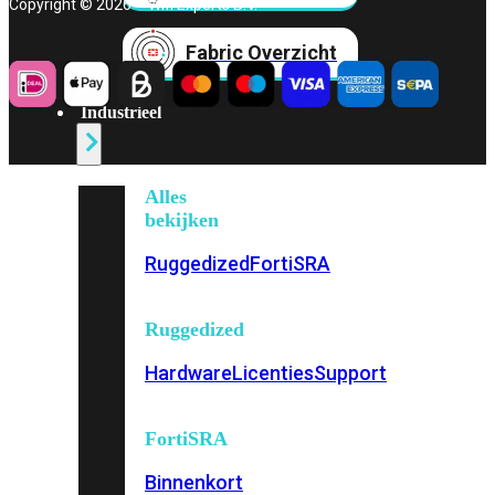
Copyright © 2026 – Wifi Experts B.V.
Fabric Overzicht
Industrieel
Alles
bekijken
Ruggedized
FortiSRA
Ruggedized
Hardware
Licenties
Support
FortiSRA
Binnenkort