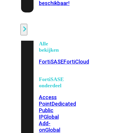
beschikbaar!
Cloud
Alle
bekijken
FortiSASE
FortiCloud
FortiSASE
onderdeel
Access
Point
Dedicated
Public
IP
Global
Add-
on
Global