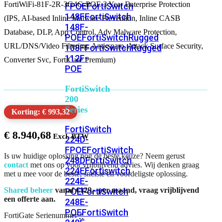
FortiWiFi-81F-2R-3G4G-POE 3 Year Enterprise Protection
FPOE
FortiSwitch
148F
FortiSwitch
(IPS, AI-based Inline Malware Prevention, Inline CASB
148F-
Database, DLP, App Control, Adv Malware Protection,
POE
FortiSwitchRugged
URL/DNS/Video Filtering, Anti-spam, Attack Surface Security,
108F
FortiSwitchRugged
112F-
Converter Svc, FortiCare Premium)
POE
FortiSwitch
200
Series
Korting: € 993,32
FortiSwitch
€
8.940,68
224D-
FPOE
FortiSwitch
Is uw huidige oplossing nog de beste keuze? Neem gerust
248D
FortiSwitch
contact
met ons op voor vrijblijvend advies. Wij denken graag
224E
Fortiswitch
met u mee voor de beste, snelste en voordeligste oplossing.
224E-
Shared beheer
vanaf €129,- per maand, vraag vrijblijvend
POE
FortiSwitch
een offerte aan.
248E-
POE
FortiSwitch
FortiGate Serienummer
*