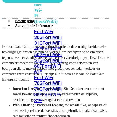
met
Wi-
Fi
(FortiWiFi)
Beschrijving
Aanvullende Informatie
FortiWiFi
30G
FortiWiFi
31G
FortiWiFi
De FortiGate Enterprise Protection licentie biedt een uitgebreide reeks
40F
FortiWiFi
beveiligingsdiensten die zijn ontworpen om bedrijven te beschermen
50G
FortiWiFi
tegen zowel eenvoudige als geavanceerde cyberdreigingen. Deze licentie
51G
FortiWiFi
combineert meerdere lagen van bescherming voor netwerken van
60F
FortiWiFi
bedrijven die te maken hebben met grote hoeveelheden verkeer en
61F
complexe infrastructuren. Hier zijn alle functies die van de FortiGate
FortiWiFi
Enterprise-licentie:
70G
FortiWiFi
71G
FortiWiFi
Intrusion Prevention Service (IPS):
Detecteert en voorkomt
80F
FortiWiFi
zowel bekende als onbekende kwetsbaarheden en exploits,
beschermt tegen netwerkgebaseerde aanvallen.
81F
Web Filtering:
Blokkeert toegang tot schadelijke, ongepaste of
niet-werkgerelateerde websites door gebruik te maken van URL-
Licentie
categorisatie en reputatiebeoordelingen.