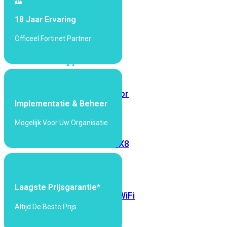
6E
Wi-
18 Jaar Ervaring
Fi
7
Officeel Fortinet Partner
Wi-
Fi
Omgeving
Indoor
Outdoor
Implementatie & Beheer
Mogelijk Voor Uw Organisatie
MIMO
2X2
3X3
4X4
8X8
Alles
bekijken
Laagste Prijsgarantie*
FortiAP
FortiWiFi
Altijd De Beste Prijs
FortiGate