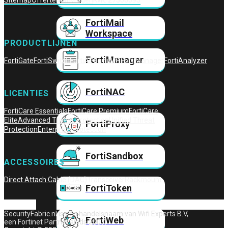
Sitemap
Offerte Aanvragen
KvK: 27306093
FortiMail
Workspace
PRODUCTLIJNEN
FortiManager
FortiGate
FortiSwitch
FortiAP
FortiWiFi
FortiManager
FortiAnalyzer
FortiNAC
LICENTIES
FortiCare Essentials
FortiCare Premium
FortiCare
Elite
Advanced Threat Protection
Unified Threat
FortiProxy
Protection
Enterprise Protection
FortiSandbox
ACCESSOIRES
Direct Attach Cable (DAC)
Transceiver
Rackmount
FortiToken
SecurityFabric.nl is een handelsnaam van Wifi Experts B.V,
FortiWeb
een Fortinet Partner sinds 2007.