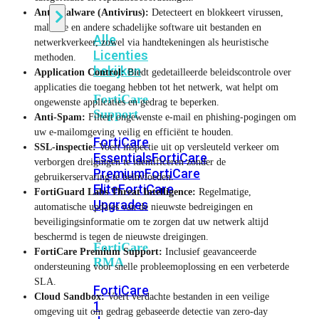
Anti-Malware (Antivirus):
Detecteert en blokkeert virussen,
malware en andere schadelijke software uit bestanden en
Alle
netwerkverkeer, zowel via handtekeningen als heuristische
Licenties
methoden.
bekijken
Application Control:
Biedt gedetailleerde beleidscontrole over
applicaties die toegang hebben tot het netwerk, wat helpt om
FortiCare
ongewenste applicaties en gedrag te beperken.
Support
Anti-Spam:
Filtert ongewenste e-mail en phishing-pogingen om
uw e-mailomgeving veilig en efficiënt te houden.
FortiCare
SSL-inspectie:
Voert inspectie uit op versleuteld verkeer om
Essentials
FortiCare
verborgen dreigingen te identificeren zonder de
Premium
FortiCare
gebruikerservaring te beïnvloeden.
Elite
FortiCare
FortiGuard Labs Threat Intelligence:
Regelmatige,
Upgrades
automatische updates van de nieuwste bedreigingen en
beveiligingsinformatie om te zorgen dat uw netwerk altijd
beschermd is tegen de nieuwste dreigingen.
FortiCare
FortiCare Premium Support:
Inclusief geavanceerde
RMA
ondersteuning voor snelle probleemoplossing en een verbeterde
SLA.
FortiCare
Cloud Sandbox:
Voert verdachte bestanden in een veilige
1
omgeving uit om gedrag gebaseerde detectie van zero-day