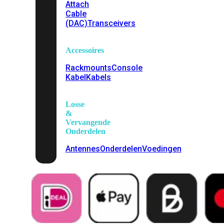
Attach
Cable
(DAC)
Transceivers
Accessoires
Rackmounts
Console
Kabel
Kabels
Losse
&
Vervangende
Onderdelen
Antennes
Onderdelen
Voedingen