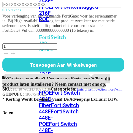
248E-
FPOE
FortiSwitchRugged
0/16 tekens
216F-
Voor verlenging van een bestaande FortiGate: voer het serienummer
POE
in. Bij High Availability: voeg het product twee keer toe met beide
serienummers. Bestelt u dit product niet voor een bestaande
FortiGate? Vul dan 0000000000000000 (16 tekens) in.
FortiSwitch
400
FortiWiFi-
Series
81F-
2R-
FortiSwitch
3G4G-
Toevoegen Aan Winkelwagen
FortiSwitch
POE
424E
Enterprise
424E-
Protection
Grotere aantallen? Vraag een offerte aan.
Wilt u dit
POE
FortiSwitch
aantal
product laten installeren? Neem contact met ons op.
424E-
SKU:
Categorieën:
FC-10-W81FD-809-02-36
Enterprise Protection
,
FortiWiFi
FPOE
FortiSwitch
GTIN/UPC:
195875416022
424E-
* Korting Wordt Berekend Vanaf De Adviesprijs Exclusief BTW.
Fiber
FortiSwitch
448E
FortiSwitch
Delen:
448E-
POE
FortiSwitch
448E-