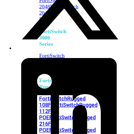
FortiSwitch
2048F
FortiSwitch
2048F-
B2F
FortiSwitch
3000
Series
FortiSwitch
3032E
FortiSwitch
3032G
FortiSwitch
Ruggedized
FortiSwitchRugged
108F
FortiSwitchRugged
112F-
POE
FortiSwitchRugged
216F-
POE
FortiSwitchRugged