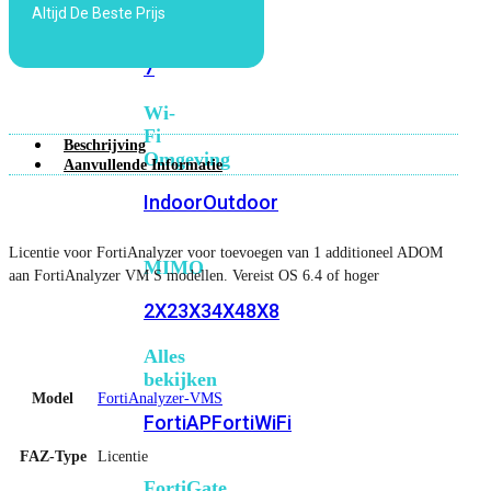
Altijd De Beste Prijs
6E
Wi-
Fi
7
Wi-
Fi
Beschrijving
Omgeving
Aanvullende Informatie
Indoor
Outdoor
Licentie voor FortiAnalyzer voor toevoegen van 1 additioneel ADOM
MIMO
aan FortiAnalyzer VM S modellen. Vereist OS 6.4 of hoger
2X2
3X3
4X4
8X8
Alles
bekijken
Model
FortiAnalyzer-VMS
FortiAP
FortiWiFi
FAZ-Type
Licentie
FortiGate