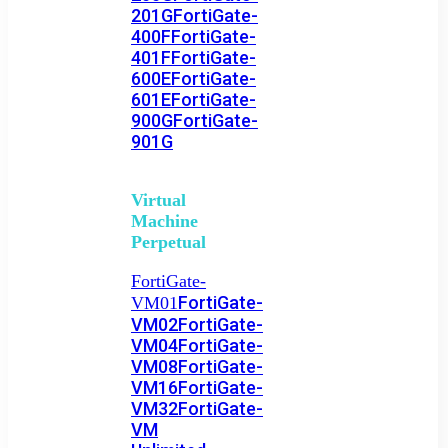
201G
FortiGate-
400F
FortiGate-
401F
FortiGate-
600E
FortiGate-
601E
FortiGate-
900G
FortiGate-
901G
Virtual
Machine
Perpetual
FortiGate-
FortiGate-
VM01
VM02
FortiGate-
VM04
FortiGate-
VM08
FortiGate-
VM16
FortiGate-
VM32
FortiGate-
VM