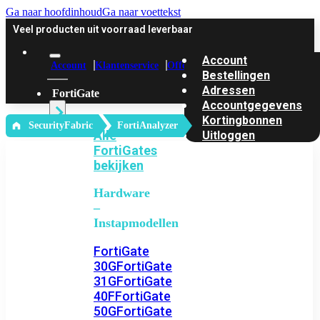
Ga naar hoofdinhoud
Ga naar voettekst
Veel producten uit voorraad leverbaar
Account
Account
Klantenservice
Offerte
Bestellingen
Adressen
FortiGate
Accountgegevens
Kortingbonnen
‎ SecurityFabric
FortiAnalyzer
Alle
Uitloggen
FortiGates
bekijken
Hardware
–
Instapmodellen
FortiGate
30G
FortiGate
31G
FortiGate
40F
FortiGate
50G
FortiGate