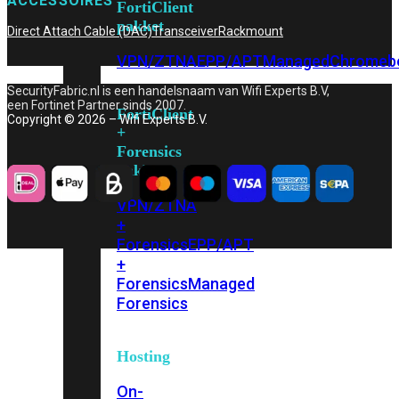
ACCESSOIRES
FortiClient
pakket
Direct Attach Cable (DAC)
Transceiver
Rackmount
VPN/ZTNA
EPP/APT
Managed
Chromeb
SecurityFabric.nl is een handelsnaam van Wifi Experts B.V,
een Fortinet Partner sinds 2007.
FortiClient
Copyright © 2026 – Wifi Experts B.V.
+
Forensics
pakket
VPN/ZTNA
+
Forensics
EPP/APT
+
Forensics
Managed
Forensics
Hosting
On-