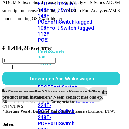
ADOM Subscription License for FortiAnalyzer S-Series ADOM
FPOE
FortiSwitch
148F
FortiSwitch
subscription license for adding 1 ADOM to FortiAnalyzer-VM S
148F-
models running OS 6.4 or higher
POE
FortiSwitchRugged
108F
FortiSwitchRugged
112F-
POE
€
1.414,26
FortiSwitch
200
FortiAnalyzer
Series
VMS
5
FortiSwitch
jaar
Toevoegen Aan Winkelwagen
224D-
ADOM
licentie
FPOE
FortiSwitch
voor
Grotere aantallen? Vraag een offerte aan.
Wilt u dit
248D
FortiSwitch
+1
product laten installeren? Neem contact met ons op.
224E
Fortiswitch
ADOM subscription
SKU:
Categorieën:
FC-10-AZVMS-230-01-60
FortiAnalyzer
224E-
aantal
GTIN/UPC:
POE
FortiSwitch
* Korting Wordt Berekend Vanaf De Adviesprijs Exclusief BTW.
248E-
POE
FortiSwitch
Delen: