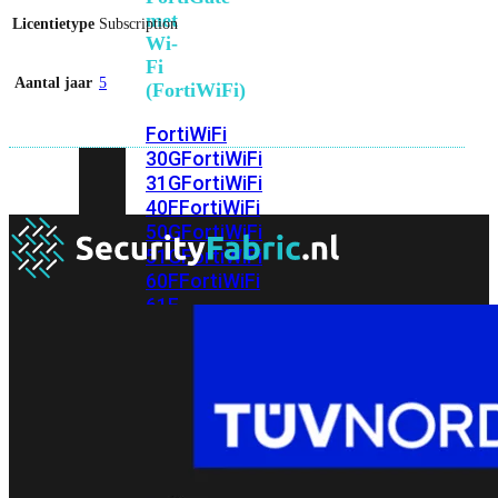
met
Licentietype
Subscription
Wi-
Fi
Aantal jaar
5
(FortiWiFi)
FortiWiFi
30G
FortiWiFi
31G
FortiWiFi
40F
FortiWiFi
50G
FortiWiFi
51G
FortiWiFi
60F
FortiWiFi
61F
FortiWiFi
70G
FortiWiFi
71G
FortiWiFi
80F
FortiWiFi
81F
Licentie