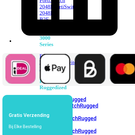
FortiSwitch
2048F
FortiSwitch
2048F-
B2F
FortiSwitch
3000
Series
FortiSwitch
3032E
FortiSwitch
3032G
FortiSwitch
Ruggedized
FortiSwitchRugged
108F
FortiSwitchRugged
112F-
Gratis Verzending
POE
FortiSwitchRugged
216F-
Bij Elke Bestelling
POE
FortiSwitchRugged