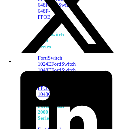
648F
FortiSwitch
648F-
FPOE
FortiSwitch
1000
Series
FortiSwitch
1024E
FortiSwitch
1048E
FortiSwitch
T1024E
FortiSwitch
T1024F-
FPOE
FortiSwitch
1048G
FortiSwitch
2000
Series