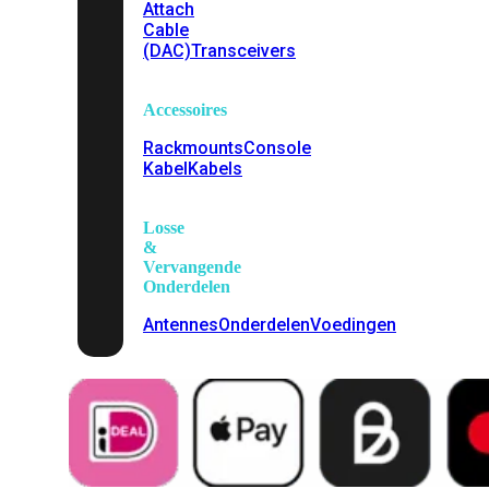
Attach
Cable
(DAC)
Transceivers
Accessoires
Rackmounts
Console
Kabel
Kabels
Losse
&
Vervangende
Onderdelen
Antennes
Onderdelen
Voedingen