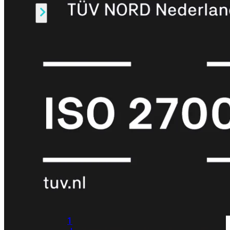
Alle
Licenties
bekijken
FortiCare
Support
FortiCare
Essentials
FortiCare
Premium
FortiCare
Elite
FortiCare
Upgrades
FortiCare
RMA
FortiCare
1