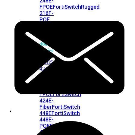
248E-
FPOE
FortiSwitchRugged
216F-
POE
FortiSwitch
400
Series
FortiSwitch
FortiSwitch
424E
424E-
POE
FortiSwitch
424E-
FPOE
FortiSwitch
424E-
Fiber
FortiSwitch
448E
FortiSwitch
448E-
POE
FortiSwitch
448E-