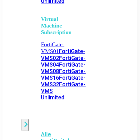
Unlimited
Virtual
Machine
Subscription
FortiGate-
FortiGate-
VMS01
VMS02
FortiGate-
VMS04
FortiGate-
VMS08
FortiGate-
VMS16
FortiGate-
VMS32
FortiGate-
VMS
Unlimited
Switch
Alle