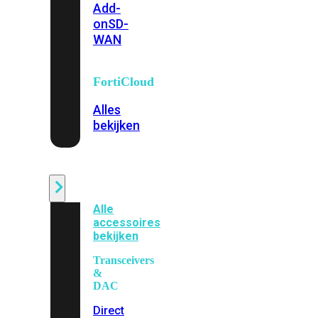
Add-
on
SD-
WAN
FortiCloud
Alles
bekijken
Accessoires
Alle
accessoires
bekijken
Transceivers
&
DAC
Direct