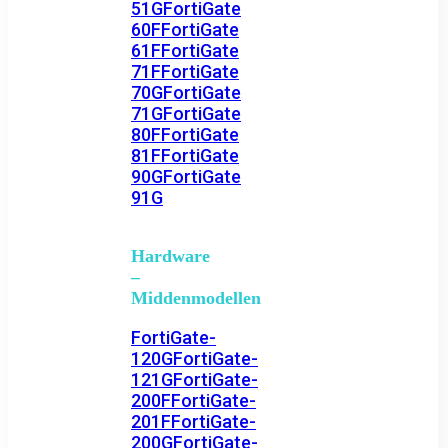
51G
FortiGate
60F
FortiGate
61F
FortiGate
71F
FortiGate
70G
FortiGate
71G
FortiGate
80F
FortiGate
81F
FortiGate
90G
FortiGate
91G
Hardware
–
Middenmodellen
FortiGate-
120G
FortiGate-
121G
FortiGate-
200F
FortiGate-
201F
FortiGate-
200G
FortiGate-