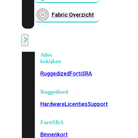
Fabric Overzicht
Industrieel
Alles
bekijken
Ruggedized
FortiSRA
Ruggedized
Hardware
Licenties
Support
FortiSRA
Binnenkort