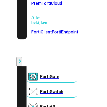
Prem
FortiCloud
Alles
bekijken
FortiClient
FortiEndpoint
Security
Fabric
Producten
FortiGate
FortiSwitch
FortiAP