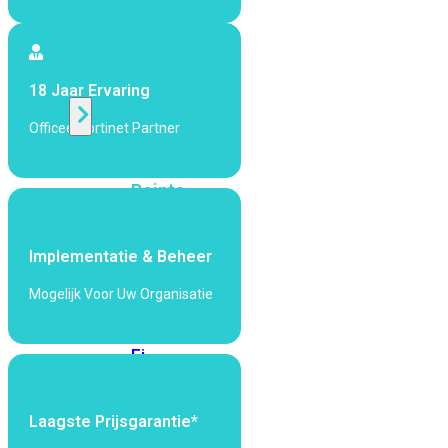
424F-
POE
WiFi
18 Jaar Ervaring
Officeel Fortinet Partner
Alle
Access
Points
bekijken
Wi-
Implementatie & Beheer
Fi
Generatie
Mogelijk Voor Uw Organisatie
Wi-
Fi
5
Wi-
Fi
6
Wi-
Laagste Prijsgarantie*
Fi