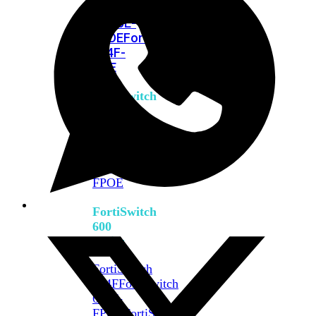
FPOE
FortiSwitch
M426E-
FPOE
FortiSwitchRugged
424F-
POE
FortiSwitch
500
Series
FortiSwitch
548D-
FPOE
FortiSwitch
600
Series
FortiSwitch
624F
FortiSwitch
624F-
FPOE
FortiSwitch