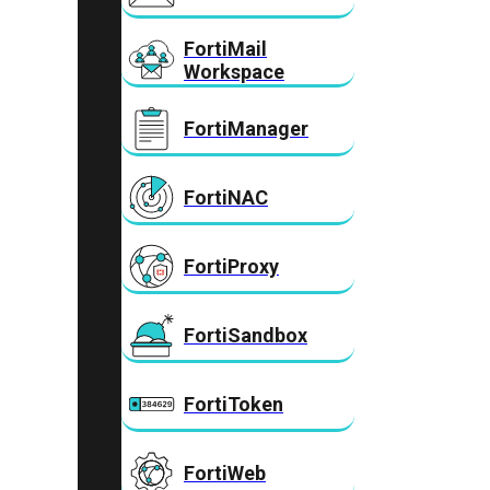
FortiMail
Workspace
FortiManager
FortiNAC
FortiProxy
FortiSandbox
FortiToken
FortiWeb