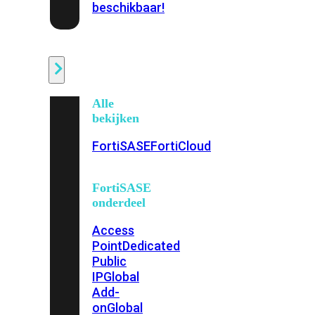
beschikbaar!
Cloud
Alle
bekijken
FortiSASE
FortiCloud
FortiSASE
onderdeel
Access
Point
Dedicated
Public
IP
Global
Add-
on
Global