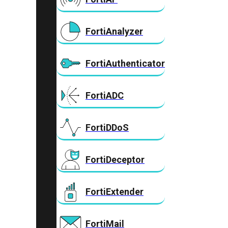
FortiAnalyzer
FortiAuthenticator
FortiADC
FortiDDoS
FortiDeceptor
FortiExtender
FortiMail