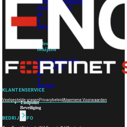
Protection
Enterprise
Protection
SOC
as
a
Service
Alles
bekijken
FortiCare
Security
Bundels
SOC
as
a
Service
KLANTENSERVICE
Veelgestelde vragen
Privacybeleid
Algemene Voorwaarden
Endpoint
Beveiliging
BEDRIJFINFO