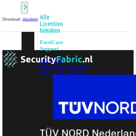
Alle
Download:
datasheet
Licenties
bekijken
FortiCare
Support
FortiCare
Essentials
FortiCare
Premium
FortiCare
Elite
FortiCare
Upgrades
FortiCare
RMA
FortiCare
1