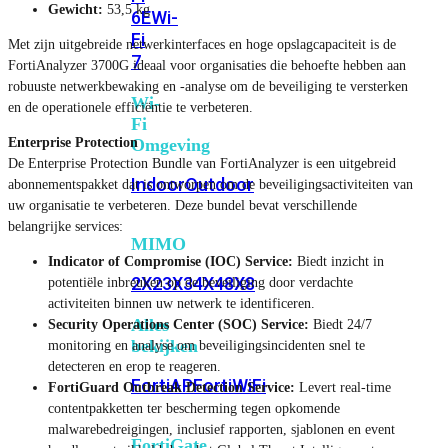
Gewicht:
53,5 kg
6E
Wi-
Fi
Met zijn uitgebreide netwerkinterfaces en hoge opslagcapaciteit is de
7
FortiAnalyzer 3700G ideaal voor organisaties die behoefte hebben aan
robuuste netwerkbewaking en -analyse om de beveiliging te versterken
Wi-
en de operationele efficiëntie te verbeteren.
Fi
Enterprise Protection
Omgeving
De Enterprise Protection Bundle van FortiAnalyzer is een uitgebreid
Indoor
Outdoor
abonnementspakket dat is ontworpen om de beveiligingsactiviteiten van
uw organisatie te verbeteren. Deze bundel bevat verschillende
belangrijke services:
MIMO
Indicator of Compromise (IOC) Service:
Biedt inzicht in
2X2
3X3
4X4
8X8
potentiële inbreuken op de beveiliging door verdachte
activiteiten binnen uw netwerk te identificeren.
Alles
Security Operations Center (SOC) Service:
Biedt 24/7
bekijken
monitoring en analyse om beveiligingsincidenten snel te
detecteren en erop te reageren.
FortiAP
FortiWiFi
FortiGuard Outbreak Detection Service:
Levert real-time
contentpakketten ter bescherming tegen opkomende
malwarebedreigingen, inclusief rapporten, sjablonen en event
FortiGate