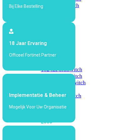
648F
FortiSwitch
Bij Elke Bestelling
648F-
FPOE
FortiSwitch
18 Jaar Ervaring
1000
Series
Officeel Fortinet Partner
FortiSwitch
1024E
FortiSwitch
1048E
FortiSwitch
T1024E
FortiSwitch
T1024F-
Implementatie & Beheer
FPOE
FortiSwitch
1048G
Mogelijk Voor Uw Organisatie
FortiSwitch
2000
Series