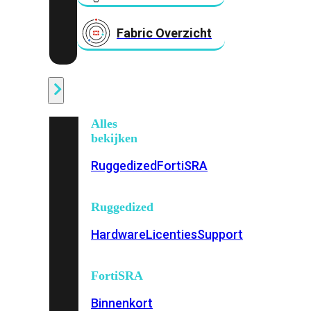
Fabric Overzicht
Industrieel
Alles
bekijken
Ruggedized
FortiSRA
Ruggedized
Hardware
Licenties
Support
FortiSRA
Binnenkort