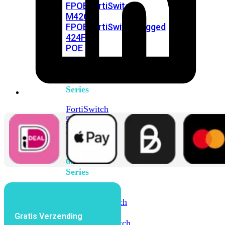
FPOE
FortiSwitch
M426E-
FPOE
FortiSwitchRugged
424F-
POE
FortiSwitch
500
Series
FortiSwitch
548D-
FPOE
FortiSwitch
600
Series
FortiSwitch
624F
FortiSwitch
624F-
Gratis Verzending
FPOE
FortiSwitch