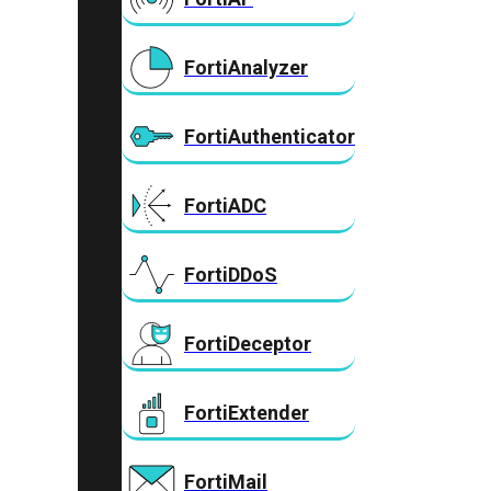
FortiAnalyzer
FortiAuthenticator
FortiADC
FortiDDoS
FortiDeceptor
FortiExtender
FortiMail