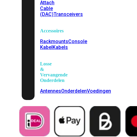
Attach
Cable
(DAC)
Transceivers
Accessoires
Rackmounts
Console
Kabel
Kabels
Losse
&
Vervangende
Onderdelen
Antennes
Onderdelen
Voedingen