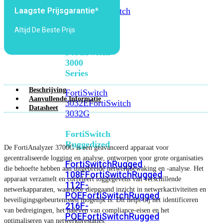
FortiSwitch
2048F
FortiSwitch
Laagste Prijsgarantie*
2048F-
Altijd De Beste Prijs
B2F
FortiSwitch
3000
Series
Beschrijving
FortiSwitch
Aanvullende Informatie
3032E
FortiSwitch
Datasheet
3032G
FortiSwitch
Ruggedized
De FortiAnalyzer 3700G is een geavanceerd apparaat voor
gecentraliseerde logging en analyse, ontworpen voor grote organisaties
FortiSwitchRugged
die behoefte hebben aan uitgebreide netwerkbewaking en -analyse. Het
108F
FortiSwitchRugged
apparaat verzamelt en correleert loggegevens van verschillende
112F-
netwerkapparaten, waardoor diepgaand inzicht in netwerkactiviteiten en
POE
FortiSwitchRugged
beveiligingsgebeurtenissen mogelijk is. Dit helpt bij het identificeren
216F-
van bedreigingen, het naleven van compliance-eisen en het
POE
FortiSwitchRugged
optimaliseren van netwerkprestaties.