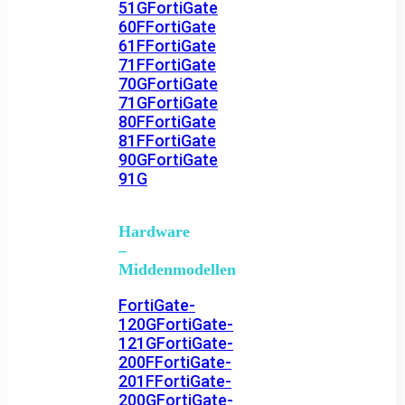
51G
FortiGate
60F
FortiGate
61F
FortiGate
71F
FortiGate
70G
FortiGate
71G
FortiGate
80F
FortiGate
81F
FortiGate
90G
FortiGate
91G
Hardware
–
Middenmodellen
FortiGate-
120G
FortiGate-
121G
FortiGate-
200F
FortiGate-
201F
FortiGate-
200G
FortiGate-