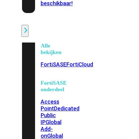
beschikbaar!
Cloud
Alle
bekijken
FortiSASE
FortiCloud
FortiSASE
onderdeel
Access
Point
Dedicated
Public
IP
Global
Add-
on
Global