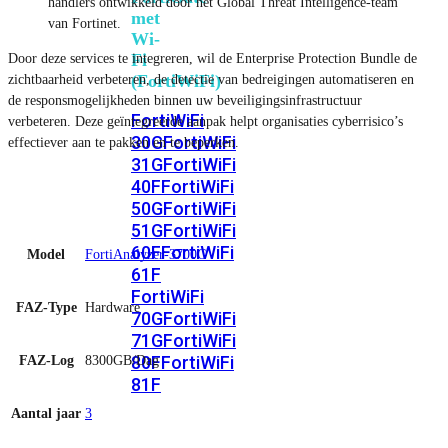
handlers ontwikkeld door het Global Threat Intelligence-team
met
van Fortinet.
Wi-
Fi
Door deze services te integreren, wil de Enterprise Protection Bundle de
(FortiWiFi)
zichtbaarheid verbeteren, de detectie van bedreigingen automatiseren en
de responsmogelijkheden binnen uw beveiligingsinfrastructuur
FortiWiFi
verbeteren. Deze geïntegreerde aanpak helpt organisaties cyberrisico’s
30G
FortiWiFi
effectiever aan te pakken en te beperken.
31G
FortiWiFi
40F
FortiWiFi
50G
FortiWiFi
51G
FortiWiFi
60F
FortiWiFi
Model
FortiAnalyzer-3700G
61F
FortiWiFi
FAZ-Type
Hardware
70G
FortiWiFi
71G
FortiWiFi
80F
FortiWiFi
FAZ-Log
8300GB/Dag
81F
Aantal jaar
3
Licentie