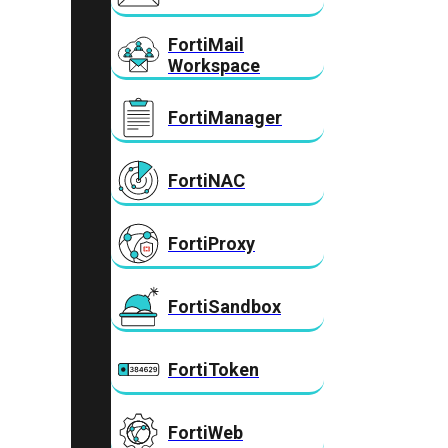
FortiMail
Workspace
FortiManager
FortiNAC
FortiProxy
FortiSandbox
FortiToken
FortiWeb