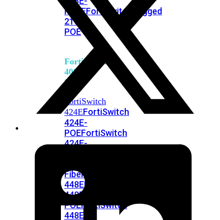
248E-
FPOE
FortiSwitchRugged
216F-
POE
FortiSwitch
400
Series
FortiSwitch
FortiSwitch
424E
424E-
POE
FortiSwitch
424E-
FPOE
FortiSwitch
424E-
Fiber
FortiSwitch
448E
FortiSwitch
448E-
POE
FortiSwitch
448E-