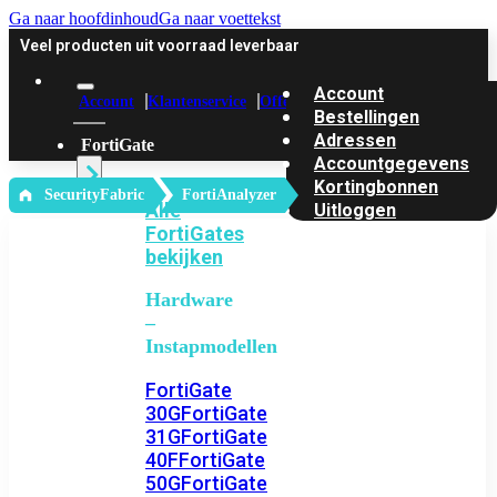
Ga naar hoofdinhoud
Ga naar voettekst
Veel producten uit voorraad leverbaar
Account
Account
Klantenservice
Offerte
Bestellingen
Adressen
FortiGate
Accountgegevens
Kortingbonnen
‎ SecurityFabric
FortiAnalyzer
Alle
Uitloggen
FortiGates
bekijken
Hardware
–
Instapmodellen
FortiGate
30G
FortiGate
31G
FortiGate
40F
FortiGate
50G
FortiGate