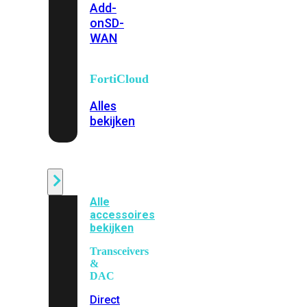
Add-
on
SD-
WAN
FortiCloud
Alles
bekijken
Accessoires
Alle
accessoires
bekijken
Transceivers
&
DAC
Direct