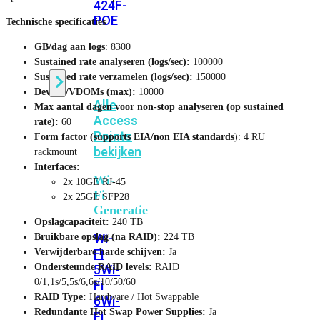
424F-
POE
Technische specificaties
GB/dag aan logs
: 8300
Sustained rate analyseren (logs/sec):
100000
WiFi
Sustained rate verzamelen (logs/sec):
150000
Devices/VDOMs (max):
10000
Alle
Max aantal dagen voor non-stop analyseren (op sustained
Access
rate):
60
Points
Form factor (supports EIA/non EIA standards
): 4 RU
bekijken
rackmount
Interfaces:
Wi-
2x 10GE RJ-45
Fi
2x 25GE SFP28
Generatie
Opslagcapaciteit:
240 TB
Wi-
Bruikbare opslag (na RAID):
224 TB
Verwijderbare harde schijven:
Ja
Fi
Ondersteunde RAID levels:
RAID
5
Wi-
0/1,1s/5,5s/6,6s/10/50/60
Fi
RAID Type:
Hardware / Hot Swappable
6
Wi-
Redundante Hot Swap Power Supplies:
Ja
Fi