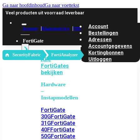
Ga naar hoofdinhoud
Ga naar voettekst
Veel producten uit voorraad leverbaar
Account
Account
Klantenservice
Offerte
Bestellingen
Adressen
FortiGate
Accountgegevens
Kortingbonnen
‎ SecurityFabric
FortiAnalyzer
Alle
Uitloggen
FortiGates
bekijken
Hardware
–
Instapmodellen
FortiGate
30G
FortiGate
31G
FortiGate
40F
FortiGate
50G
FortiGate