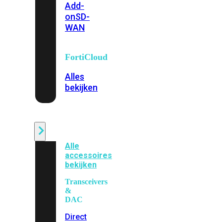
Add-
on
SD-
WAN
FortiCloud
Alles
bekijken
Accessoires
Alle
accessoires
bekijken
Transceivers
&
DAC
Direct