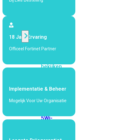
Bij Elke Bestelling
424F-
POE
WiFi
18 Jaar Ervaring
Alle
Officeel Fortinet Partner
Access
Points
bekijken
Wi-
Fi
Implementatie & Beheer
Generatie
Mogelijk Voor Uw Organisatie
Wi-
Fi
5
Wi-
Fi
6
Wi-
Fi