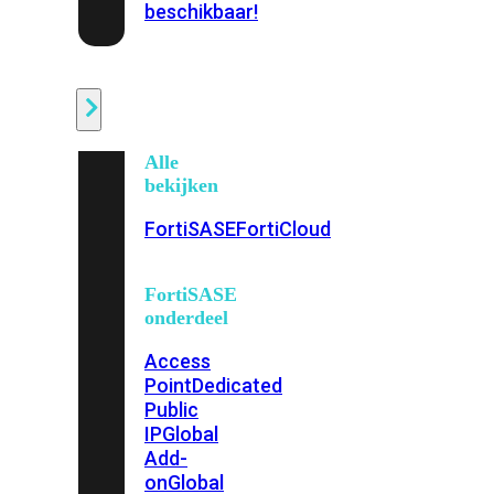
beschikbaar!
Cloud
Alle
bekijken
FortiSASE
FortiCloud
FortiSASE
onderdeel
Access
Point
Dedicated
Public
IP
Global
Add-
on
Global