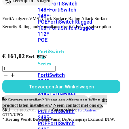
Levertijd: 4 - 5 dagen
FPOE
FortiSwitch
148F
FortiSwitch
148F-
FortiAnalyzer-VMS Attack Surface Rating Attack Surface
POE
FortiSwitchRugged
Security Rating and Compliance for 5 GB/Day subscription
108F
FortiSwitchRugged
112F-
POE
FortiSwitch
€
161,02
200
Series
FortiAnalyzer-
VMS
FortiSwitch
1
224D-
jaar
FPOE
FortiSwitch
Toevoegen Aan Winkelwagen
Attack
248D
FortiSwitch
Surface
224E
Fortiswitch
Security
Grotere aantallen? Vraag een offerte aan.
Wilt u dit
Rating
224E-
product laten installeren? Neem contact met ons op.
en
SKU:
Categorieën:
POE
FortiSwitch
FC1-10-AZVMS-175-01-12
FortiAnalyzer
Compliance
GTIN/UPC:
248E-
voor
* Korting Wordt Berekend Vanaf De Adviesprijs Exclusief BTW.
POE
FortiSwitch
5