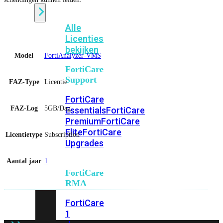
Alle
Licenties
bekijken
Model
FortiAnalyzer-VMS
FortiCare
Support
FAZ-Type
Licentie
FortiCare
FAZ-Log
5GB/Dag
Essentials
FortiCare
Premium
FortiCare
Elite
FortiCare
Licentietype
Subscription
Upgrades
Aantal jaar
1
FortiCare
RMA
FortiCare
1