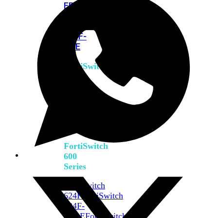
FPOE
FortiSwitch
M426E-
FPOE
FortiSwitchRugged
424F-
POE
FortiSwitch
500
Series
FortiSwitch
548D-
FPOE
FortiSwitch
600
Series
FortiSwitch
624F
FortiSwitch
624F-
FPOE
FortiSwitch