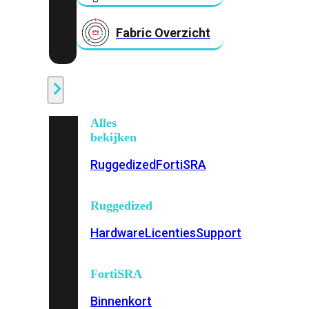
Fabric Overzicht
Industrieel
Alles
bekijken
Ruggedized
FortiSRA
Ruggedized
Hardware
Licenties
Support
FortiSRA
Binnenkort