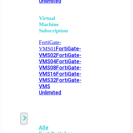
Unlimited
Virtual
Machine
Subscription
FortiGate-
FortiGate-
VMS01
VMS02
FortiGate-
VMS04
FortiGate-
VMS08
FortiGate-
VMS16
FortiGate-
VMS32
FortiGate-
VMS
Unlimited
Switch
Alle