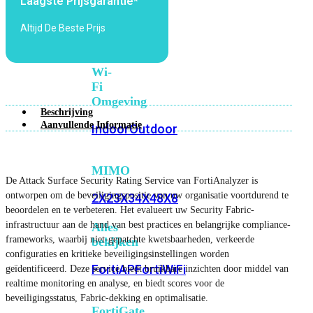
Laagste Prijsgarantie*
6E
Wi-
Fi
Altijd De Beste Prijs
7
Wi-
Fi
Omgeving
Beschrijving
Aanvullende Informatie
Indoor
Outdoor
MIMO
De Attack Surface Security Rating Service van FortiAnalyzer is
ontworpen om de beveiligingspositie van uw organisatie voortdurend te
2X2
3X3
4X4
8X8
beoordelen en te verbeteren. Het evalueert uw Security Fabric-
infrastructuur aan de hand van best practices en belangrijke compliance-
Alles
frameworks, waarbij niet-gepatchte kwetsbaarheden, verkeerde
bekijken
configuraties en kritieke beveiligingsinstellingen worden
FortiAP
FortiWiFi
geïdentificeerd. Deze service biedt bruikbare inzichten door middel van
realtime monitoring en analyse, en biedt scores voor de
beveiligingsstatus, Fabric-dekking en optimalisatie.
FortiGate