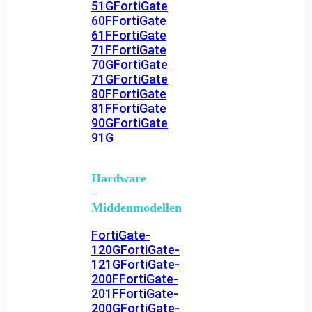
51G
FortiGate
60F
FortiGate
61F
FortiGate
71F
FortiGate
70G
FortiGate
71G
FortiGate
80F
FortiGate
81F
FortiGate
90G
FortiGate
91G
Hardware
–
Middenmodellen
FortiGate-
120G
FortiGate-
121G
FortiGate-
200F
FortiGate-
201F
FortiGate-
200G
FortiGate-