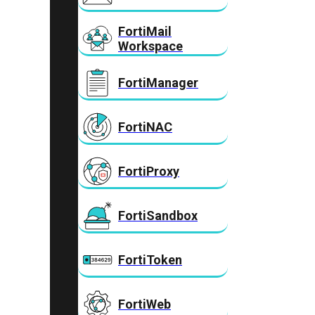
FortiMail
Workspace
FortiManager
FortiNAC
FortiProxy
FortiSandbox
FortiToken
FortiWeb