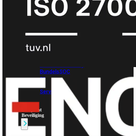
Protection
Enterprise
Protection
SOC
as
a
Service
Alles
bekijken
FortiCare
Security
Bundels
SOC
as
a
Service
Endpoint
Beveiliging