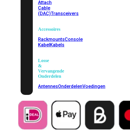
Attach
Cable
(DAC)
Transceivers
Accessoires
Rackmounts
Console
Kabel
Kabels
Losse
&
Vervangende
Onderdelen
Antennes
Onderdelen
Voedingen