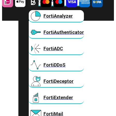
FortiAnalyzer
FortiAuthenticator
FortiADC
FortiDDoS
FortiDeceptor
FortiExtender
FortiMail