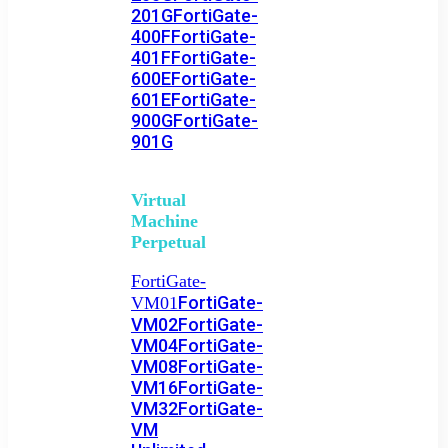
201G
FortiGate-
400F
FortiGate-
401F
FortiGate-
600E
FortiGate-
601E
FortiGate-
900G
FortiGate-
901G
Virtual
Machine
Perpetual
FortiGate-
FortiGate-
VM01
VM02
FortiGate-
VM04
FortiGate-
VM08
FortiGate-
VM16
FortiGate-
VM32
FortiGate-
VM