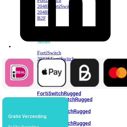
FortiSwitch
2048F
FortiSwitch
2048F-
B2F
FortiSwitch
3000
Series
FortiSwitch
3032E
FortiSwitch
3032G
FortiSwitch
Ruggedized
FortiSwitchRugged
108F
FortiSwitchRugged
112F-
POE
FortiSwitchRugged
Gratis Verzending
216F-
POE
FortiSwitchRugged