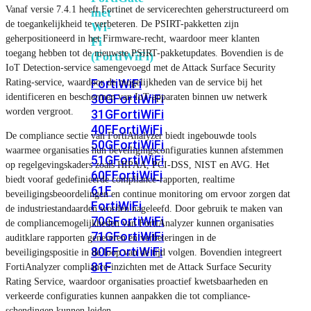
Vanaf versie 7.4.1 heeft Fortinet de servicerechten geherstructureerd om
met
de toegankelijkheid te verbeteren. De PSIRT-pakketten zijn
Wi-
geherpositioneerd in het Firmware-recht, waardoor meer klanten
Fi
toegang hebben tot de nieuwste PSIRT-pakketupdates. Bovendien is de
(FortiWiFi)
IoT Detection-service samengevoegd met de Attack Surface Security
FortiWiFi
Rating-service, waardoor de mogelijkheden van de service bij het
identificeren en beschermen van IoT-apparaten binnen uw netwerk
30G
FortiWiFi
worden vergroot.
31G
FortiWiFi
40F
FortiWiFi
De compliance sectie van FortiAnalyzer biedt ingebouwde tools
50G
FortiWiFi
waarmee organisaties hun beveiligingsconfiguraties kunnen afstemmen
51G
FortiWiFi
op regelgevingskaders zoals HIPAA, PCI-DSS, NIST en AVG. Het
60F
FortiWiFi
biedt vooraf gedefinieerde compliance-rapporten, realtime
61F
beveiligingsbeoordelingen en continue monitoring om ervoor zorgen dat
FortiWiFi
de industriestandaarden worden nageleefd. Door gebruik te maken van
70G
FortiWiFi
de compliancemogelijkheden van FortiAnalyzer kunnen organisaties
71G
FortiWiFi
auditklare rapporten genereren en verbeteringen in de
80F
FortiWiFi
beveiligingspositie in de loop van de tijd volgen. Bovendien integreert
81F
FortiAnalyzer compliance-inzichten met de Attack Surface Security
Rating Service, waardoor organisaties proactief kwetsbaarheden en
verkeerde configuraties kunnen aanpakken die tot compliance-
Licentie
schendingen kunnen leiden.