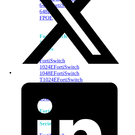
648F
FortiSwitch
648F-
FPOE
FortiSwitch
1000
Series
FortiSwitch
1024E
FortiSwitch
1048E
FortiSwitch
T1024E
FortiSwitch
T1024F-
FPOE
FortiSwitch
1048G
FortiSwitch
2000
Series