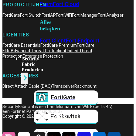
Prem
FortiCloud
PRODUCTLIJNEN
FortiGate
FortiSwitch
FortiAP
FortiWiFi
FortiManager
FortiAnalyzer
Alles
bekijken
LICENTIES
FortiClient
FortiEndpoint
FortiCare Essentials
FortiCare Premium
FortiCare
Elite
Advanced Threat Protection
Unified Threat
Protection
Enterprise Protection
Security
Fabric
Producten
ACCESSOIRES
Direct Attach Cable (DAC)
Transceiver
Rackmount
FortiGate
SecurityFabric.nl is een handelsnaam van Wifi Experts B.V,
een Fortinet Partner sinds 2007.
FortiSwitch
Copyright © 2026 – Wifi Experts B.V.
FortiAP