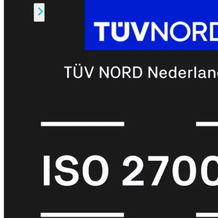
Alle
Licenties
bekijken
FortiCare
Support
FortiCare
Essentials
FortiCare
Premium
FortiCare
Elite
FortiCare
Upgrades
FortiCare
RMA
FortiCare
1