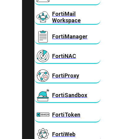
FortiMail
Workspace
FortiManager
FortiNAC
FortiProxy
FortiSandbox
FortiToken
FortiWeb