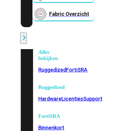
Fabric Overzicht
Industrieel
Alles
bekijken
Ruggedized
FortiSRA
Ruggedized
Hardware
Licenties
Support
FortiSRA
Binnenkort