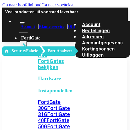
Ga naar hoofdinhoud
Ga naar voettekst
Veel producten uit voorraad leverbaar
Account
Account
Klantenservice
Offerte
Bestellingen
Adressen
FortiGate
Accountgegevens
Kortingbonnen
‎ SecurityFabric
FortiAnalyzer
Alle
Uitloggen
FortiGates
bekijken
Hardware
–
Instapmodellen
FortiGate
30G
FortiGate
31G
FortiGate
40F
FortiGate
50G
FortiGate