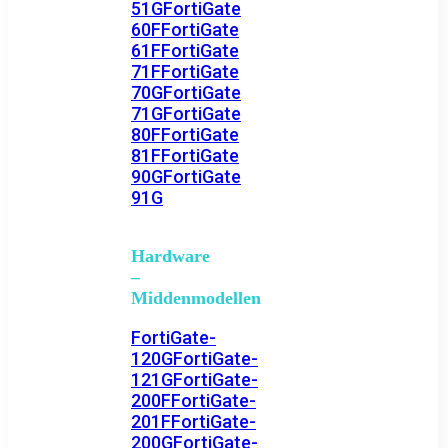
51G
FortiGate
60F
FortiGate
61F
FortiGate
71F
FortiGate
70G
FortiGate
71G
FortiGate
80F
FortiGate
81F
FortiGate
90G
FortiGate
91G
Hardware
–
Middenmodellen
FortiGate-
120G
FortiGate-
121G
FortiGate-
200F
FortiGate-
201F
FortiGate-
200G
FortiGate-