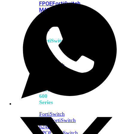
FPOE
FortiSwitch
M426E-
FPOE
FortiSwitchRugged
424F-
POE
FortiSwitch
500
Series
FortiSwitch
548D-
FPOE
FortiSwitch
600
Series
FortiSwitch
624F
FortiSwitch
624F-
FPOE
FortiSwitch