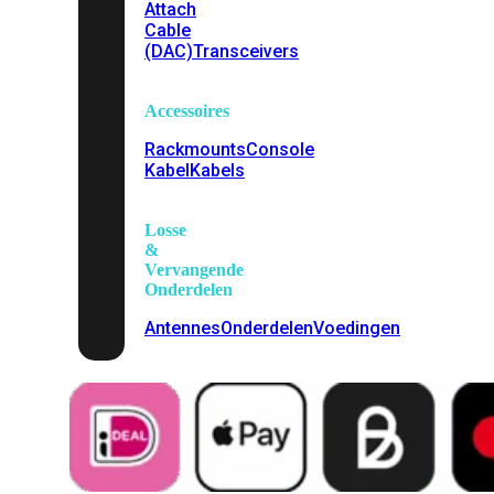
Attach
Cable
(DAC)
Transceivers
Accessoires
Rackmounts
Console
Kabel
Kabels
Losse
&
Vervangende
Onderdelen
Antennes
Onderdelen
Voedingen