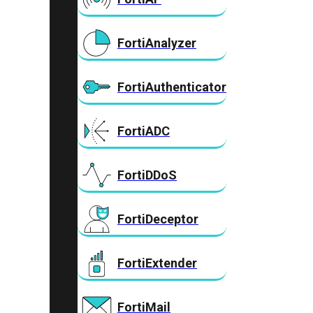
FortiAnalyzer
FortiAuthenticator
FortiADC
FortiDDoS
FortiDeceptor
FortiExtender
FortiMail