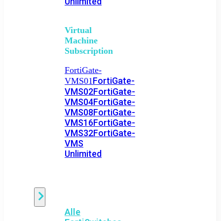
Unlimited
Virtual
Machine
Subscription
FortiGate-
FortiGate-
VMS01
VMS02
FortiGate-
VMS04
FortiGate-
VMS08
FortiGate-
VMS16
FortiGate-
VMS32
FortiGate-
VMS
Unlimited
Switch
Alle