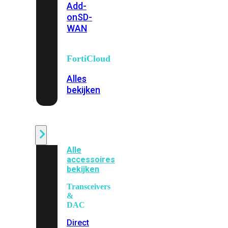
Add-
on
SD-
WAN
FortiCloud
Alles
bekijken
Accessoires
Alle
accessoires
bekijken
Transceivers
&
DAC
Direct