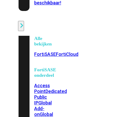
beschikbaar!
Cloud
Alle
bekijken
FortiSASE
FortiCloud
FortiSASE
onderdeel
Access
Point
Dedicated
Public
IP
Global
Add-
on
Global