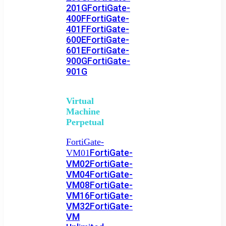
201G
FortiGate-
400F
FortiGate-
401F
FortiGate-
600E
FortiGate-
601E
FortiGate-
900G
FortiGate-
901G
Virtual
Machine
Perpetual
FortiGate-
FortiGate-
VM01
VM02
FortiGate-
VM04
FortiGate-
VM08
FortiGate-
VM16
FortiGate-
VM32
FortiGate-
VM