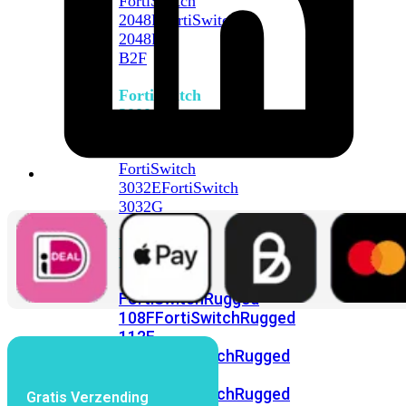
FortiSwitch
2048F
FortiSwitch
2048F-
B2F
FortiSwitch
3000
Series
FortiSwitch
3032E
FortiSwitch
3032G
FortiSwitch
Ruggedized
FortiSwitchRugged
108F
FortiSwitchRugged
112F-
POE
FortiSwitchRugged
216F-
POE
FortiSwitchRugged
Gratis Verzending