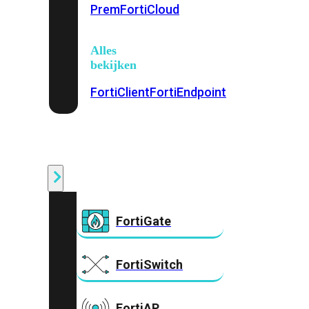
Prem
FortiCloud
Alles
bekijken
FortiClient
FortiEndpoint
Security
Fabric
Producten
FortiGate
FortiSwitch
FortiAP