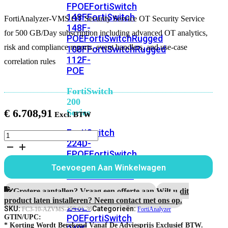
FPOE
FortiSwitch
148F
FortiSwitch
FortiAnalyzer-VMS OT Security Service OT Security Service
148F-
for 500 GB/Day subscription including advanced OT analytics,
POE
FortiSwitchRugged
risk and compliance reports, event handlers, and use-case
108F
FortiSwitchRugged
112F-
correlation rules
POE
FortiSwitch
200
€
6.708,91
Series
FortiSwitch
FortiAnalyzer-
224D-
VMS
3
FPOE
FortiSwitch
jaar
248D
FortiSwitch
Toevoegen Aan Winkelwagen
OT
224E
Fortiswitch
Security
224E-
Service
Grotere aantallen? Vraag een offerte aan.
Wilt u dit
POE
FortiSwitch
voor
product laten installeren? Neem contact met ons op.
248E-
500
SKU:
Categorieën:
FC3-10-AZVMS-159-01-36
FortiAnalyzer
GB/Dag
POE
FortiSwitch
GTIN/UPC:
subscription
* Korting Wordt Berekend Vanaf De Adviesprijs Exclusief BTW.