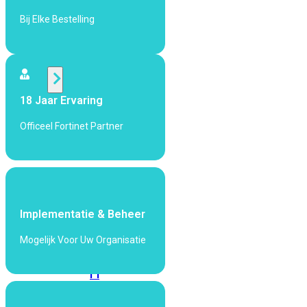
424F-
POE
Bij Elke Bestelling
WiFi
Alle
18 Jaar Ervaring
Access
Officeel Fortinet Partner
Points
bekijken
Wi-
Fi
Generatie
Implementatie & Beheer
Wi-
Mogelijk Voor Uw Organisatie
Fi
5
Wi-
Fi
6
Wi-
Fi