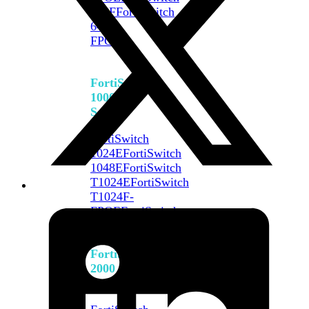
648F
FortiSwitch
648F-
FPOE
FortiSwitch
1000
Series
FortiSwitch
1024E
FortiSwitch
1048E
FortiSwitch
T1024E
FortiSwitch
T1024F-
FPOE
FortiSwitch
1048G
FortiSwitch
2000
Series