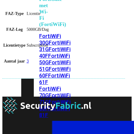
met
Wi-
FAZ-Type
Licentie
Fi
(FortiWiFi)
FAZ-Log
5000GB/Dag
FortiWiFi
30G
FortiWiFi
Licentietype
Subscription
31G
FortiWiFi
40F
FortiWiFi
Aantal jaar
3
50G
FortiWiFi
51G
FortiWiFi
60F
FortiWiFi
61F
FortiWiFi
70G
FortiWiFi
71G
FortiWiFi
80F
FortiWiFi
81F
Licentie