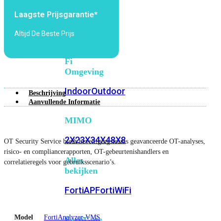
6E
Wi-
Laagste Prijsgarantie*
Fi
7
Altijd De Beste Prijs
Wi-
Fi
Omgeving
Indoor
Outdoor
Beschrijving
Aanvullende Informatie
MIMO
2X2
3X3
4X4
8X8
OT Security Service biedt beveiligingsteams geavanceerde OT-analyses,
risico- en compliancerapporten, OT-gebeurtenishandlers en
Alles
correlatieregels voor gebruiksscenario’s.
bekijken
FortiAP
FortiWiFi
Model
FortiAnalyzer-VMS
FortiGate