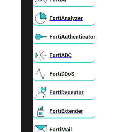
FortiAnalyzer
FortiAuthenticator
FortiADC
FortiDDoS
FortiDeceptor
FortiExtender
FortiMail