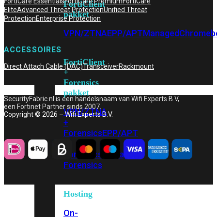
FortiCare Essentials
FortiCare Premium
FortiCare
FortiClient
Elite
Advanced Threat Protection
Unified Threat
pakket
Protection
Enterprise Protection
VPN/ZTNA
EPP/APT
Managed
Chromeb
ACCESSOIRES
FortiClient
Direct Attach Cable (DAC)
Transceiver
Rackmount
+
Forensics
pakket
SecurityFabric.nl is een handelsnaam van Wifi Experts B.V,
een Fortinet Partner sinds 2007.
VPN/ZTNA
Copyright © 2026 – Wifi Experts B.V.
+
Forensics
EPP/APT
+
Forensics
Managed
Forensics
Hosting
On-