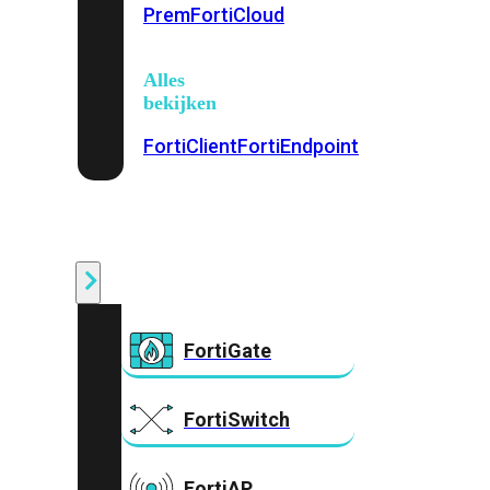
Prem
FortiCloud
Alles
bekijken
FortiClient
FortiEndpoint
Security
Fabric
Producten
FortiGate
FortiSwitch
FortiAP