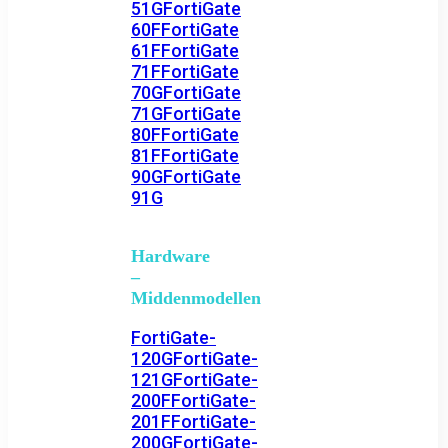
51G
FortiGate
60F
FortiGate
61F
FortiGate
71F
FortiGate
70G
FortiGate
71G
FortiGate
80F
FortiGate
81F
FortiGate
90G
FortiGate
91G
Hardware
–
Middenmodellen
FortiGate-
120G
FortiGate-
121G
FortiGate-
200F
FortiGate-
201F
FortiGate-
200G
FortiGate-