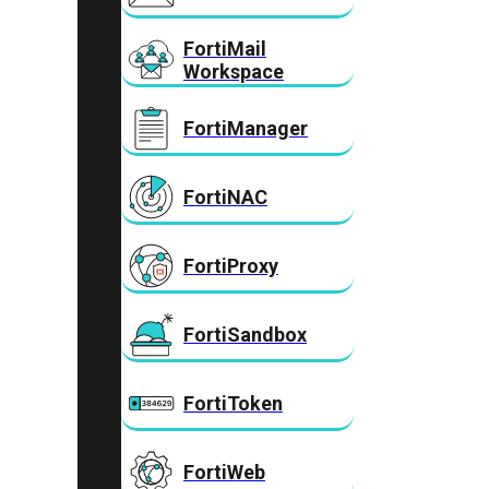
FortiMail
Workspace
FortiManager
FortiNAC
FortiProxy
FortiSandbox
FortiToken
FortiWeb