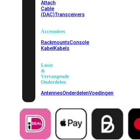
Attach
Cable
(DAC)
Transceivers
Accessoires
Rackmounts
Console
Kabel
Kabels
Losse
&
Vervangende
Onderdelen
Antennes
Onderdelen
Voedingen