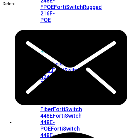
248E-
Delen:
FPOE
FortiSwitchRugged
216F-
POE
FortiSwitch
400
Series
FortiSwitch
FortiSwitch
424E
424E-
POE
FortiSwitch
424E-
FPOE
FortiSwitch
424E-
Fiber
FortiSwitch
448E
FortiSwitch
448E-
POE
FortiSwitch
448E-