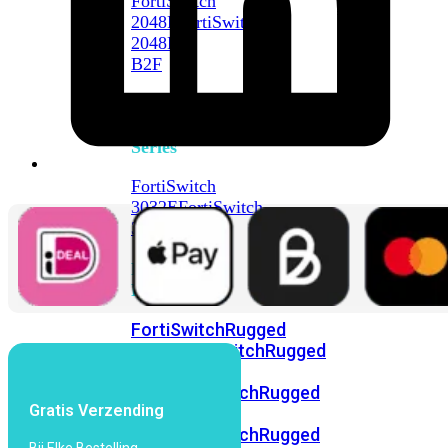
FortiSwitch
2048F
FortiSwitch
2048F-
B2F
FortiSwitch
3000
Series
FortiSwitch
3032E
FortiSwitch
3032G
FortiSwitch
Ruggedized
FortiSwitchRugged
108F
FortiSwitchRugged
112F-
POE
FortiSwitchRugged
Gratis Verzending
216F-
POE
FortiSwitchRugged