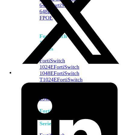
648F
FortiSwitch
648F-
FPOE
FortiSwitch
1000
Series
FortiSwitch
1024E
FortiSwitch
1048E
FortiSwitch
T1024E
FortiSwitch
T1024F-
FPOE
FortiSwitch
1048G
FortiSwitch
2000
Series