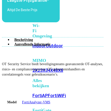
Laagste Prijsgarantie*
6E
Wi-
Fi
Altijd De Beste Prijs
7
Wi-
Fi
Omgeving
Beschrijving
Aanvullende Informatie
Indoor
Outdoor
MIMO
OT Security Service biedt beveiligingsteams geavanceerde OT-analyses,
risico- en compliancerapporten, OT-gebeurtenishandlers en
2X2
3X3
4X4
8X8
correlatieregels voor gebruiksscenario’s.
Alles
bekijken
FortiAP
FortiWiFi
Model
FortiAnalyzer-VMS
FortiGate