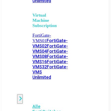
Unlimited
Virtual
Machine
Subscription
FortiGate-
FortiGate-
VMS01
VMS02
FortiGate-
VMS04
FortiGate-
VMS08
FortiGate-
VMS16
FortiGate-
VMS32
FortiGate-
VMS
Unlimited
Switch
Alle