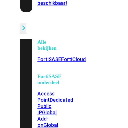
beschikbaar!
Cloud
Alle
bekijken
FortiSASE
FortiCloud
FortiSASE
onderdeel
Access
Point
Dedicated
Public
IP
Global
Add-
on
Global