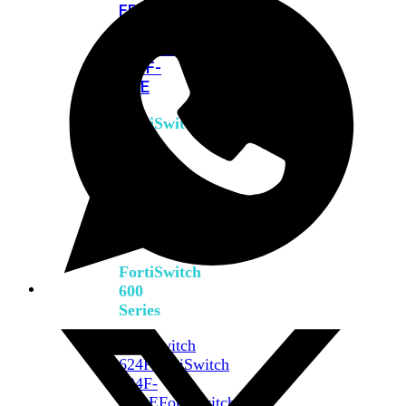
FPOE
FortiSwitch
M426E-
FPOE
FortiSwitchRugged
424F-
POE
FortiSwitch
500
Series
FortiSwitch
548D-
FPOE
FortiSwitch
600
Series
FortiSwitch
624F
FortiSwitch
624F-
FPOE
FortiSwitch