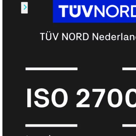
Alle
Licenties
bekijken
FortiCare
Support
FortiCare
Essentials
FortiCare
Premium
FortiCare
Elite
FortiCare
Upgrades
FortiCare
RMA
FortiCare
1