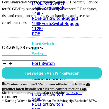
FortiAnalyzer-VMS OT Security Service OT Security Service
FPOE
FortiSwitch
148F
FortiSwitch
for 50 GB/Day subscription including advanced OT analytics,
148F-
risk and compliance reports, event handlers, and use-case
POE
FortiSwitchRugged
correlation rules
108F
FortiSwitchRugged
112F-
POE
FortiSwitch
€
4.651,78
200
Series
FortiAnalyzer-
VMS
FortiSwitch
4
224D-
jaar
FPOE
FortiSwitch
Toevoegen Aan Winkelwagen
OT
248D
FortiSwitch
Security
224E
Fortiswitch
Service
Grotere aantallen? Vraag een offerte aan.
Wilt u dit
voor
224E-
product laten installeren? Neem contact met ons op.
50
SKU:
Categorieën:
POE
FortiSwitch
FC2-10-AZVMS-159-01-48
FortiAnalyzer
GB/Dag
GTIN/UPC:
248E-
subscription
* Korting Wordt Berekend Vanaf De Adviesprijs Exclusief BTW.
POE
FortiSwitch
aantal