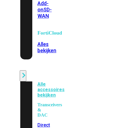
Add-
on
SD-
WAN
FortiCloud
Alles
bekijken
Accessoires
Alle
accessoires
bekijken
Transceivers
&
DAC
Direct