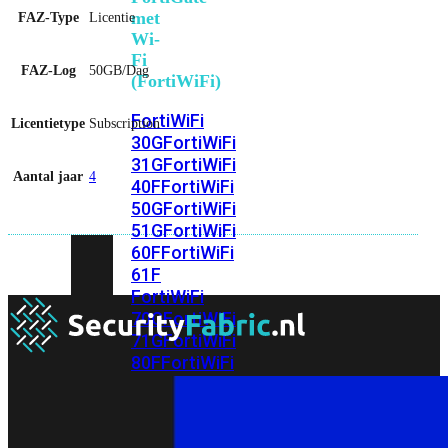
met
FAZ-Type
Licentie
Wi-
Fi
FAZ-Log
50GB/Dag
(FortiWiFi)
FortiWiFi
Licentietype
Subscription
30G
FortiWiFi
31G
FortiWiFi
Aantal jaar
4
40F
FortiWiFi
50G
FortiWiFi
51G
FortiWiFi
60F
FortiWiFi
61F
FortiWiFi
70G
FortiWiFi
71G
FortiWiFi
80F
FortiWiFi
81F
Licentie