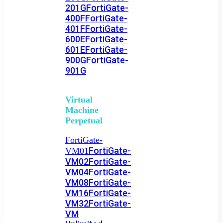
201G
FortiGate-
400F
FortiGate-
401F
FortiGate-
600E
FortiGate-
601E
FortiGate-
900G
FortiGate-
901G
Virtual
Machine
Perpetual
FortiGate-
FortiGate-
VM01
VM02
FortiGate-
VM04
FortiGate-
VM08
FortiGate-
VM16
FortiGate-
VM32
FortiGate-
VM