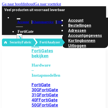
Ga naar hoofdinhoud
Ga naar voettekst
Veel producten uit voorraad leverbaar
Account
Account
Klantenservice
Offerte
Bestellingen
Adressen
FortiGate
Accountgegevens
Kortingbonnen
‎ SecurityFabric
FortiAnalyzer
Alle
Uitloggen
FortiGates
bekijken
Hardware
–
Instapmodellen
FortiGate
30G
FortiGate
31G
FortiGate
40F
FortiGate
50G
FortiGate