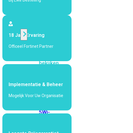
Bij Elke Bestelling
424F-
POE
WiFi
18 Jaar Ervaring
Alle
Officeel Fortinet Partner
Access
Points
bekijken
Wi-
Fi
Implementatie & Beheer
Generatie
Mogelijk Voor Uw Organisatie
Wi-
Fi
5
Wi-
Fi
6
Wi-
Fi