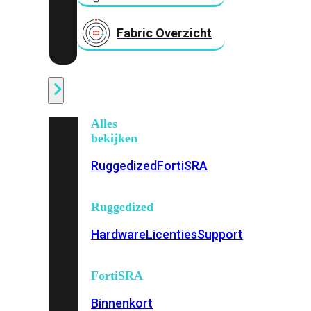
Fabric Overzicht
Industrieel
Alles
bekijken
Ruggedized
FortiSRA
Ruggedized
Hardware
Licenties
Support
FortiSRA
Binnenkort