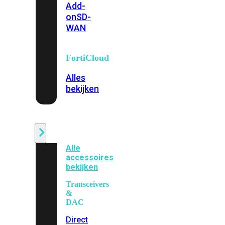
Add-
on
SD-
WAN
FortiCloud
Alles
bekijken
Accessoires
Alle
accessoires
bekijken
Transceivers
&
DAC
Direct