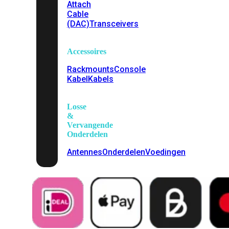
Attach
Cable
(DAC)
Transceivers
Accessoires
Rackmounts
Console
Kabel
Kabels
Losse
&
Vervangende
Onderdelen
Antennes
Onderdelen
Voedingen