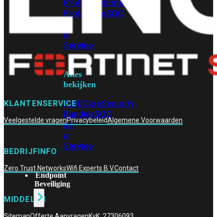
Protection
Enterprise
Protection
SOC
as
a
Service
Alles
bekijken
FortiCare
Security
KLANTENSERVICE
Bundels
SOC
Veelgestelde vragen
Privacybeleid
Algemene Voorwaarden
as
a
Service
BEDRIJFINFO
Zero Trust Networks
Wifi Experts B.V.
Contact
Endpoint
Beveiliging
MIDDELEN
Sitemap
Offerte Aanvragen
KvK: 27306093