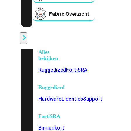
Fabric Overzicht
Industrieel
Alles
bekijken
Ruggedized
FortiSRA
Ruggedized
Hardware
Licenties
Support
FortiSRA
Binnenkort