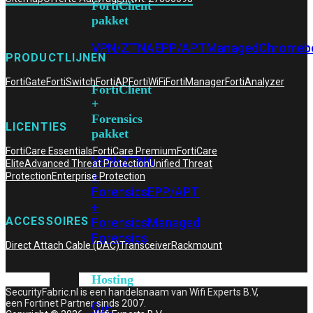
FortiClient
pakket
VPN/ZTNA
EPP/APT
Managed
Chromeb
PRODUCTLIJNEN
FortiGate
FortiSwitch
FortiAP
FortiWiFi
FortiManager
FortiAnalyzer
FortiClient
+
Forensics
LICENTIES
pakket
FortiCare Essentials
FortiCare Premium
FortiCare
VPN/ZTNA
Elite
Advanced Threat Protection
Unified Threat
+
Protection
Enterprise Protection
Forensics
EPP/APT
+
ACCESSOIRES
Forensics
Managed
Forensics
Direct Attach Cable (DAC)
Transceiver
Rackmount
Hosting
SecurityFabric.nl is een handelsnaam van Wifi Experts B.V,
een Fortinet Partner sinds 2007.
On-