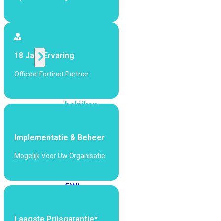
424F-
POE
WiFi
18 Jaar Ervaring
Alle
Officeel Fortinet Partner
Access
Points
bekijken
Wi-
Fi
Implementatie & Beheer
Generatie
Mogelijk Voor Uw Organisatie
Wi-
Fi
5
Wi-
Fi
6
Wi-
Fi
Laagste Prijsgarantie*