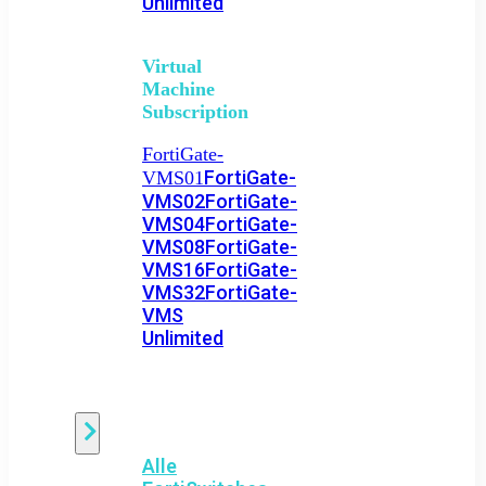
Unlimited
Virtual
Machine
Subscription
FortiGate-
FortiGate-
VMS01
VMS02
FortiGate-
VMS04
FortiGate-
VMS08
FortiGate-
VMS16
FortiGate-
VMS32
FortiGate-
VMS
Unlimited
Switch
Alle