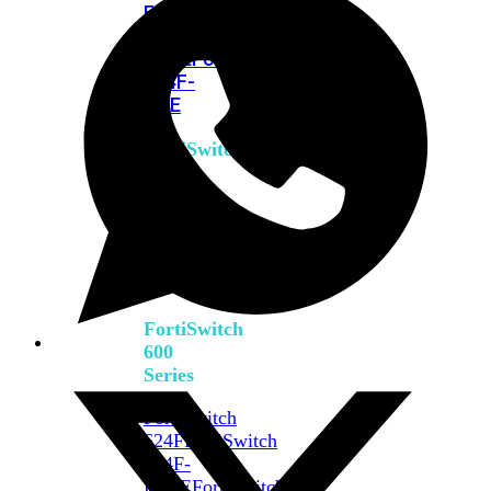
FPOE
FortiSwitch
M426E-
FPOE
FortiSwitchRugged
424F-
POE
FortiSwitch
500
Series
FortiSwitch
548D-
FPOE
FortiSwitch
600
Series
FortiSwitch
624F
FortiSwitch
624F-
FPOE
FortiSwitch