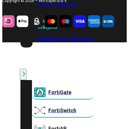
Copyright © 2026 – Wifi Experts B.V.
Prem
FortiCloud
Alles
bekijken
FortiClient
FortiEndpoint
Security
Fabric
Producten
FortiGate
FortiSwitch
FortiAP