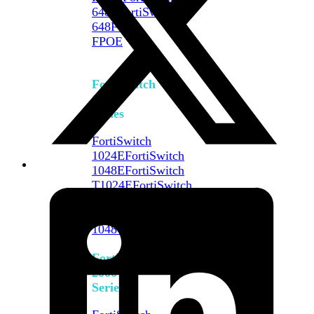
648F
FortiSwitch
648F-
FPOE
FortiSwitch
1000
Series
FortiSwitch
1024E
FortiSwitch
1048E
FortiSwitch
T1024E
FortiSwitch
T1024F-
FPOE
FortiSwitch
1048G
FortiSwitch
2000
Series