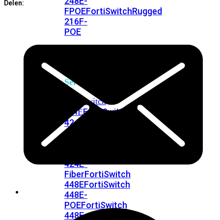
248E-
Delen:
FPOE
FortiSwitchRugged
216F-
POE
FortiSwitch
400
Series
FortiSwitch
FortiSwitch
424E
424E-
POE
FortiSwitch
424E-
FPOE
FortiSwitch
424E-
Fiber
FortiSwitch
448E
FortiSwitch
448E-
POE
FortiSwitch
448E-