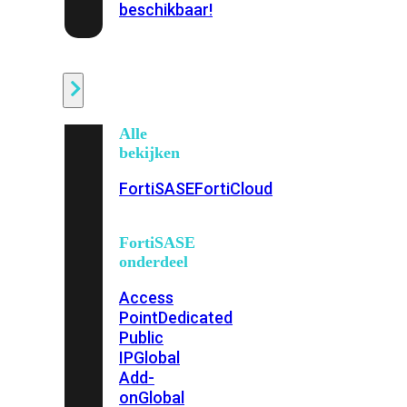
beschikbaar!
Cloud
Alle
bekijken
FortiSASE
FortiCloud
FortiSASE
onderdeel
Access
Point
Dedicated
Public
IP
Global
Add-
on
Global