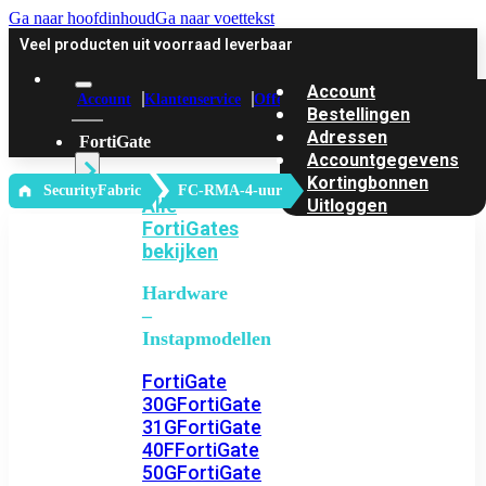
Ga naar hoofdinhoud
Ga naar voettekst
Veel producten uit voorraad leverbaar
Account
Account
Klantenservice
Offerte
Bestellingen
Adressen
FortiGate
Accountgegevens
Kortingbonnen
‎ SecurityFabric
FC-RMA-4-uur
Alle
Uitloggen
FortiGates
bekijken
Hardware
–
Instapmodellen
FortiGate
30G
FortiGate
31G
FortiGate
40F
FortiGate
50G
FortiGate