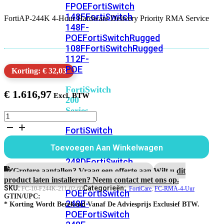
FPOE
FortiSwitch
148F
FortiSwitch
FortiAP-244K 4-Hour Hardware Delivery Priority RMA Service
148F-
POE
FortiSwitchRugged
108F
FortiSwitchRugged
112F-
POE
Korting: € 32,03
FortiSwitch
€
1.616,97
200
Series
FortiAP-
244K
FortiSwitch
5
224D-
Jaar
Toevoegen Aan Winkelwagen
FPOE
FortiSwitch
4-
Hour
248D
FortiSwitch
Hardware
Grotere aantallen? Vraag een offerte aan.
Wilt u dit
224E
Fortiswitch
Delivery
product laten installeren? Neem contact met ons op.
224E-
Priority
SKU:
Categorieën:
FC-10-F244K-211-02-60
FortiCare
,
FC-RMA-4-Uur
POE
FortiSwitch
RMA
GTIN/UPC:
248E-
Service
* Korting Wordt Berekend Vanaf De Adviesprijs Exclusief BTW.
POE
FortiSwitch
aantal