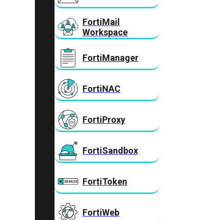
FortiMail
Workspace
FortiManager
FortiNAC
FortiProxy
FortiSandbox
FortiToken
FortiWeb