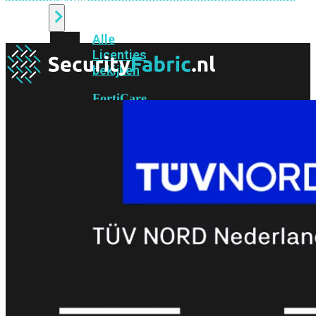
Alle
Licenties
bekijken
FortiCare
Support
FortiCare
Essentials
FortiCare
Premium
FortiCare
Elite
FortiCare
Upgrades
FortiCare
RMA
FortiCare
1