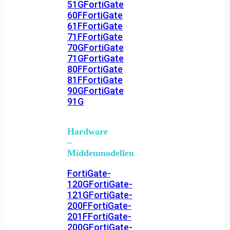
51G
FortiGate
60F
FortiGate
61F
FortiGate
71F
FortiGate
70G
FortiGate
71G
FortiGate
80F
FortiGate
81F
FortiGate
90G
FortiGate
91G
Hardware
–
Middenmodellen
FortiGate-
120G
FortiGate-
121G
FortiGate-
200F
FortiGate-
201F
FortiGate-
200G
FortiGate-