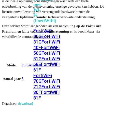
is de ideale oplossing voor omgevingen waar zelfs een korte
met
onderbreking van de dienstverlening ernstige gevolgen kan hebben. De
Wi-
licentie omvat levering van vervangende hardware binnen de
Fi
vastgestelde tijdslimiet,
zonder
technische on-site ondersteuning.
(FortiWiFi)
Deze service wordt aangeboden als een
aanvulling op de FortiCare
FortiWiFi
Premium en Elite technische ondersteuning
en is beschikbaar via
30G
FortiWiFi
verschillende contractduur opties.
31G
FortiWiFi
40F
FortiWiFi
50G
FortiWiFi
51G
FortiWiFi
60F
FortiWiFi
Model
FortiAP-244K
61F
FortiWiFi
Aantal jaar
5
70G
FortiWiFi
71G
FortiWiFi
80F
FortiWiFi
81F
Datasheet:
download
Licentie