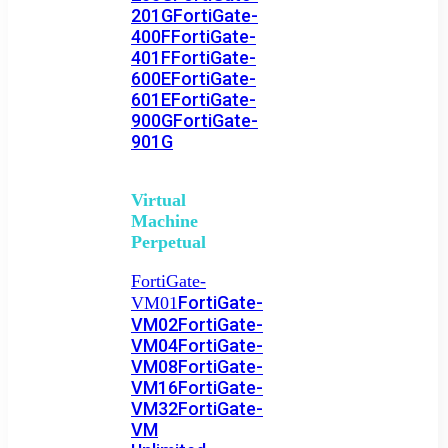
201G
FortiGate-
400F
FortiGate-
401F
FortiGate-
600E
FortiGate-
601E
FortiGate-
900G
FortiGate-
901G
Virtual
Machine
Perpetual
FortiGate-
FortiGate-
VM01
VM02
FortiGate-
VM04
FortiGate-
VM08
FortiGate-
VM16
FortiGate-
VM32
FortiGate-
VM