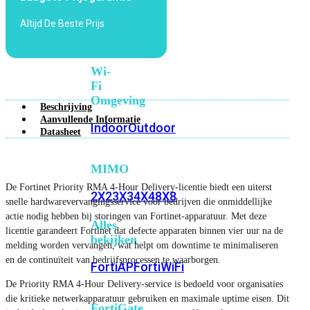
6E
Wi-
Altijd De Beste Prijs
Fi
7
Wi-
Fi
Omgeving
Beschrijving
Aanvullende Informatie
Indoor
Outdoor
Datasheet
MIMO
De Fortinet Priority RMA 4-Hour Delivery-licentie biedt een uiterst
2X2
3X3
4X4
8X8
snelle hardwarevervangingsservice voor bedrijven die onmiddellijke
actie nodig hebben bij storingen van Fortinet-apparatuur. Met deze
Alles
licentie garandeert Fortinet dat defecte apparaten binnen vier uur na de
bekijken
melding worden vervangen, wat helpt om downtime te minimaliseren
en de continuïteit van bedrijfsprocessen te waarborgen.
FortiAP
FortiWiFi
De Priority RMA 4-Hour Delivery-service is bedoeld voor organisaties
die kritieke netwerkapparatuur gebruiken en maximale uptime eisen. Dit
FortiGate