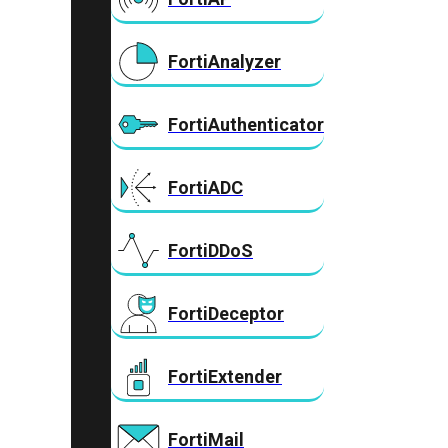
FortiAnalyzer
FortiAuthenticator
FortiADC
FortiDDoS
FortiDeceptor
FortiExtender
FortiMail