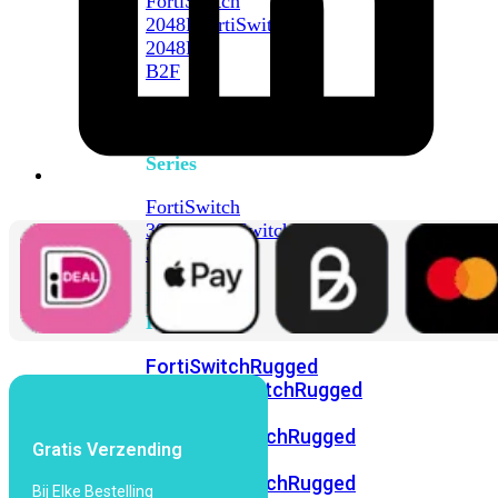
FortiSwitch
2048F
FortiSwitch
2048F-
B2F
FortiSwitch
3000
Series
FortiSwitch
3032E
FortiSwitch
3032G
FortiSwitch
Ruggedized
FortiSwitchRugged
108F
FortiSwitchRugged
112F-
POE
FortiSwitchRugged
Gratis Verzending
216F-
POE
FortiSwitchRugged
Bij Elke Bestelling