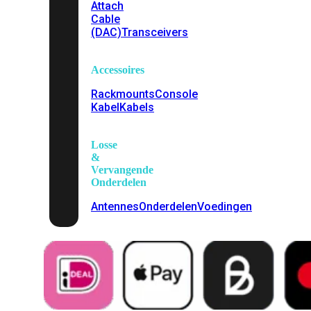
Attach
Cable
(DAC)
Transceivers
Accessoires
Rackmounts
Console
Kabel
Kabels
Losse
&
Vervangende
Onderdelen
Antennes
Onderdelen
Voedingen