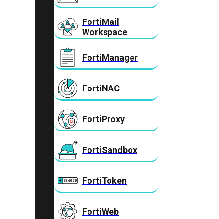
FortiMail
Workspace
FortiManager
FortiNAC
FortiProxy
FortiSandbox
FortiToken
FortiWeb