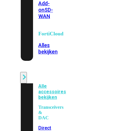
Add-
on
SD-
WAN
FortiCloud
Alles
bekijken
Accessoires
Alle
accessoires
bekijken
Transceivers
&
DAC
Direct