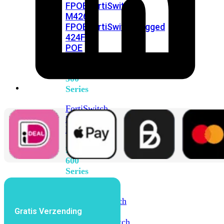
FPOE
FortiSwitch
M426E-
FPOE
FortiSwitchRugged
424F-
POE
FortiSwitch
500
Series
FortiSwitch
548D-
FPOE
FortiSwitch
600
Series
FortiSwitch
624F
FortiSwitch
Gratis Verzending
624F-
FPOE
FortiSwitch