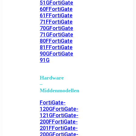
51G
FortiGate
60F
FortiGate
61F
FortiGate
71F
FortiGate
70G
FortiGate
71G
FortiGate
80F
FortiGate
81F
FortiGate
90G
FortiGate
91G
Hardware
–
Middenmodellen
FortiGate-
120G
FortiGate-
121G
FortiGate-
200F
FortiGate-
201F
FortiGate-
200G
FortiGate-