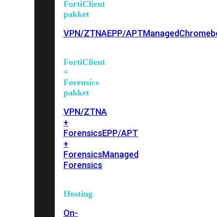
FortiClient
pakket
VPN/ZTNA
EPP/APT
Managed
Chromeb
FortiClient
+
Forensics
pakket
VPN/ZTNA
+
Forensics
EPP/APT
+
Forensics
Managed
Forensics
Hosting
On-