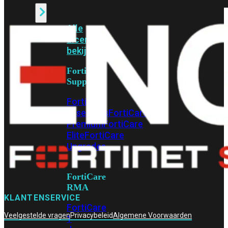
Alle
Licenties
bekijken
FortiCare
Support
FortiCare
Essentials
FortiCare
Premium
FortiCare
Elite
FortiCare
Upgrades
FortiCare
RMA
KLANTENSERVICE
FortiCare
Veelgestelde vragen
Privacybeleid
Algemene Voorwaarden
1