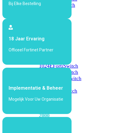
Bij Elke Bestelling
648F
FortiSwitch
648F-
FPOE
FortiSwitch
18 Jaar Ervaring
1000
Series
Officeel Fortinet Partner
FortiSwitch
1024E
FortiSwitch
1048E
FortiSwitch
T1024E
FortiSwitch
T1024F-
Implementatie & Beheer
FPOE
FortiSwitch
1048G
Mogelijk Voor Uw Organisatie
FortiSwitch
2000
Series