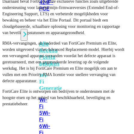
Daarnaast bevat FortiCare Elite exclusieve functies zoals uitgebreide
424F-
ondersteuning voor langetermijn-firmwareversies (Extended End-of-
POE
Engineering Support, LTS) en verbeterde mogelijkheden voor
bewaking en beheer via het Elite Portaal. Dit portaal biedt een
WiFi
cloudgebaseerde, schaalbare oplossing voor monitoring en rapportage
van beveiligingsstatussen en apparaatgezondheid.
Alle
RMA-vervangingen, als onderdeel van FortiCare Premium en Elite,
worden uitgevoerd via het Advanced Replacement-model. Hierbij wordt
Access
een vervangend apparaat verzonden voordat het defecte apparaat is
Points
geretourneerd, met een gegarandeerde levering op de volgende
bekijken
werkdag. Het is bij FortiCare Premium en Elite mogelijk om aan te
vullen met een Priority RMA licentie voor snellere vervanging van
Wi-
defecte apparatatuur.
Fi
Generatie
FortiCare Elite is ontworpen om bedrijven te ondersteunen met de
hoogste eisen op het gebied van beschikbaarheid, beveiliging en
Wi-
prestatiebeheer.
Fi
5
Wi-
Fi
6
Wi-
Fi