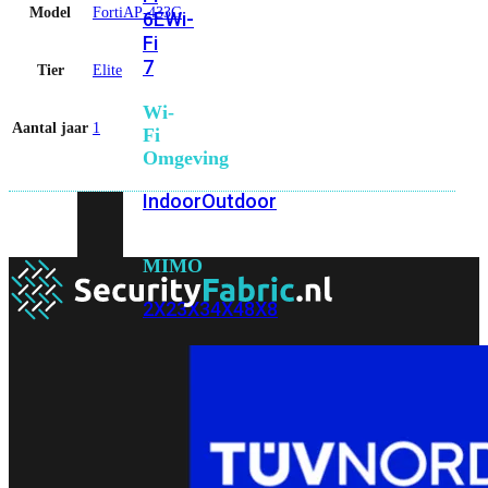
Model
FortiAP-433G
6E
Wi-
Fi
7
Tier
Elite
Wi-
Aantal jaar
1
Fi
Omgeving
Indoor
Outdoor
MIMO
2X2
3X3
4X4
8X8
Alles
bekijken
FortiAP
FortiWiFi
FortiGate