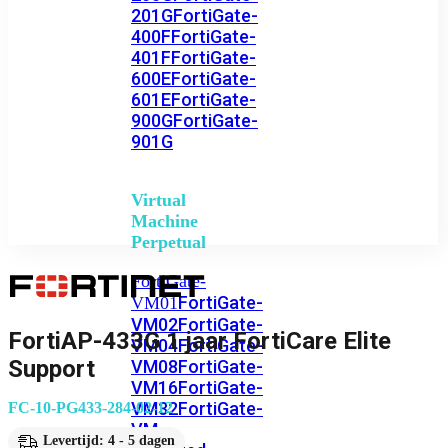
201G
FortiGate-
400F
FortiGate-
401F
FortiGate-
600E
FortiGate-
601E
FortiGate-
900G
FortiGate-
901G
Virtual
Machine
Perpetual
FortiGate-
FortiGate-
VM01
VM02
FortiGate-
FortiAP-433G 1 jaar FortiCare Elite
VM04
FortiGate-
Support
VM08
FortiGate-
VM16
FortiGate-
VM32
FortiGate-
FC-10-PG433-284-02-12
VM
Levertijd: 4 - 5 dagen