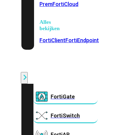
Prem
FortiCloud
Alles
bekijken
FortiClient
FortiEndpoint
Security
Fabric
Producten
FortiGate
FortiSwitch
FortiAP