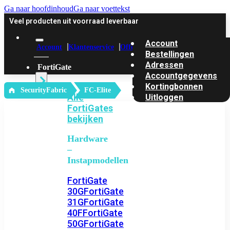
Ga naar hoofdinhoud
Ga naar voettekst
Veel producten uit voorraad leverbaar
Account
Account
Klantenservice
Offerte
Bestellingen
Adressen
FortiGate
Accountgegevens
Kortingbonnen
‎ SecurityFabric
FC-Elite
Alle
Uitloggen
FortiGates
bekijken
Hardware
–
Instapmodellen
FortiGate
30G
FortiGate
31G
FortiGate
40F
FortiGate
50G
FortiGate