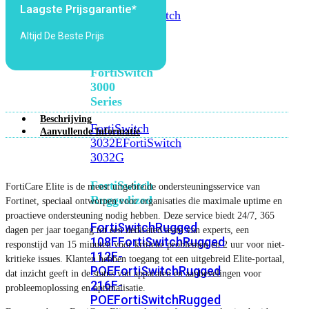
FortiSwitch
Laagste Prijsgarantie*
2048F
FortiSwitch
2048F-
Altijd De Beste Prijs
B2F
FortiSwitch
3000
Series
Beschrijving
FortiSwitch
Aanvullende Informatie
3032E
FortiSwitch
3032G
FortiSwitch
FortiCare Elite is de meest uitgebreide ondersteuningsservice van
Ruggedized
Fortinet, speciaal ontworpen voor organisaties die maximale uptime en
proactieve ondersteuning nodig hebben. Deze service biedt 24/7, 365
FortiSwitchRugged
dagen per jaar toegang tot een dedicated team van experts, een
108F
FortiSwitchRugged
responstijd van 15 minuten voor kritieke problemen en 2 uur voor niet-
112F-
kritieke issues. Klanten hebben toegang tot een uitgebreid Elite-portaal,
POE
FortiSwitchRugged
dat inzicht geeft in de status van apparaten en aanbevelingen voor
216F-
probleemoplossing en optimalisatie.
POE
FortiSwitchRugged