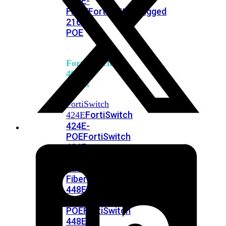
248E-
FPOE
FortiSwitchRugged
216F-
POE
FortiSwitch
400
Series
FortiSwitch
FortiSwitch
424E
424E-
POE
FortiSwitch
424E-
FPOE
FortiSwitch
424E-
Fiber
FortiSwitch
448E
FortiSwitch
448E-
POE
FortiSwitch
448E-