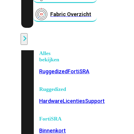
Fabric Overzicht
Industrieel
Alles
bekijken
Ruggedized
FortiSRA
Ruggedized
Hardware
Licenties
Support
FortiSRA
Binnenkort