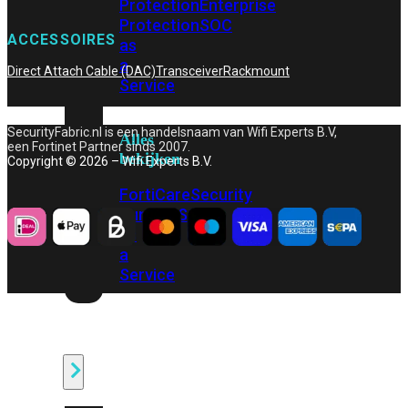
Protection
Enterprise
Protection
SOC
ACCESSOIRES
as
a
Direct Attach Cable (DAC)
Transceiver
Rackmount
Service
SecurityFabric.nl is een handelsnaam van Wifi Experts B.V,
Alles
een Fortinet Partner sinds 2007.
bekijken
Copyright © 2026 – Wifi Experts B.V.
FortiCare
Security
Bundels
SOC
as
a
Service
Endpoint
Beveiliging