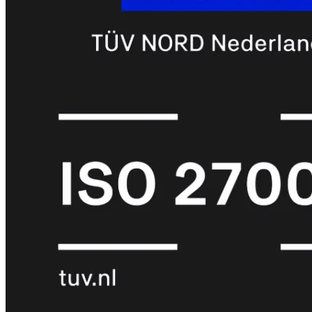
met
Wi-
Fi
(FortiWiFi)
FortiWiFi
30G
FortiWiFi
31G
FortiWiFi
40F
FortiWiFi
50G
FortiWiFi
51G
FortiWiFi
60F
FortiWiFi
61F
FortiWiFi
70G
FortiWiFi
71G
FortiWiFi
80F
FortiWiFi
81F
Licentie