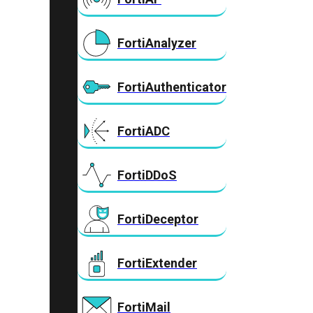
FortiAnalyzer
FortiAuthenticator
FortiADC
FortiDDoS
FortiDeceptor
FortiExtender
FortiMail