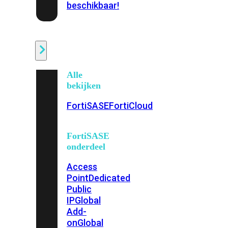
beschikbaar!
Cloud
Alle
bekijken
FortiSASE
FortiCloud
FortiSASE
onderdeel
Access
Point
Dedicated
Public
IP
Global
Add-
on
Global