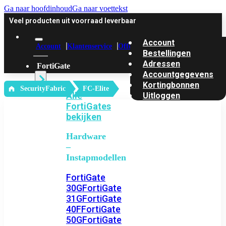
Ga naar hoofdinhoud
Ga naar voettekst
Veel producten uit voorraad leverbaar
Account
Account
Klantenservice
Offerte
Bestellingen
Adressen
FortiGate
Accountgegevens
Kortingbonnen
‎ SecurityFabric
FC-Elite
Alle
Uitloggen
FortiGates
bekijken
Hardware
–
Instapmodellen
FortiGate
30G
FortiGate
31G
FortiGate
40F
FortiGate
50G
FortiGate