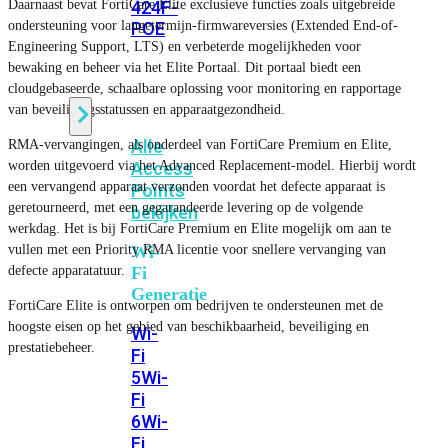
Daarnaast bevat FortiCare Elite exclusieve functies zoals uitgebreide
424F-
ondersteuning voor langetermijn-firmwareversies (Extended End-of-
POE
Engineering Support, LTS) en verbeterde mogelijkheden voor
bewaking en beheer via het Elite Portaal. Dit portaal biedt een
WiFi
cloudgebaseerde, schaalbare oplossing voor monitoring en rapportage
van beveiligingsstatussen en apparaatgezondheid.
Alle
RMA-vervangingen, als onderdeel van FortiCare Premium en Elite,
worden uitgevoerd via het Advanced Replacement-model. Hierbij wordt
Access
een vervangend apparaat verzonden voordat het defecte apparaat is
Points
geretourneerd, met een gegarandeerde levering op de volgende
bekijken
werkdag. Het is bij FortiCare Premium en Elite mogelijk om aan te
vullen met een Priority RMA licentie voor snellere vervanging van
Wi-
defecte apparatatuur.
Fi
Generatie
FortiCare Elite is ontworpen om bedrijven te ondersteunen met de
hoogste eisen op het gebied van beschikbaarheid, beveiliging en
Wi-
prestatiebeheer.
Fi
5
Wi-
Fi
6
Wi-
Fi