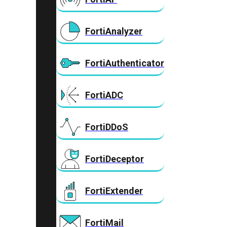
FortiAnalyzer
FortiAuthenticator
FortiADC
FortiDDoS
FortiDeceptor
FortiExtender
FortiMail