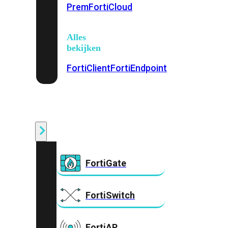
Prem
FortiCloud
Alles
bekijken
FortiClient
FortiEndpoint
Security
Fabric
Producten
FortiGate
FortiSwitch
FortiAP