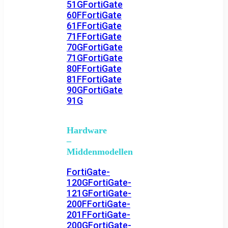
51G
FortiGate
60F
FortiGate
61F
FortiGate
71F
FortiGate
70G
FortiGate
71G
FortiGate
80F
FortiGate
81F
FortiGate
90G
FortiGate
91G
Hardware
–
Middenmodellen
FortiGate-
120G
FortiGate-
121G
FortiGate-
200F
FortiGate-
201F
FortiGate-
200G
FortiGate-