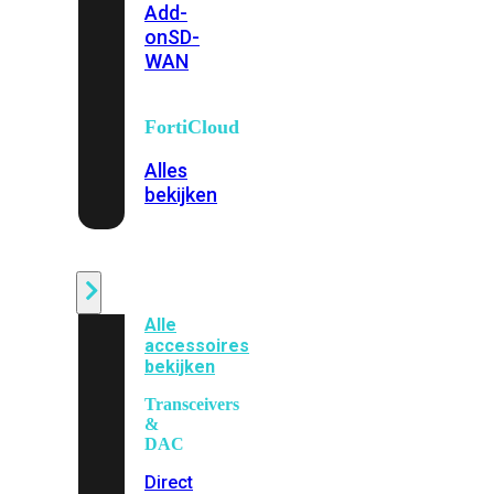
Add-
on
SD-
WAN
FortiCloud
Alles
bekijken
Accessoires
Alle
accessoires
bekijken
Transceivers
&
DAC
Direct