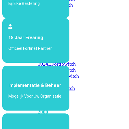
Bij Elke Bestelling
648F
FortiSwitch
648F-
FPOE
FortiSwitch
18 Jaar Ervaring
1000
Series
Officeel Fortinet Partner
FortiSwitch
1024E
FortiSwitch
1048E
FortiSwitch
T1024E
FortiSwitch
T1024F-
Implementatie & Beheer
FPOE
FortiSwitch
1048G
Mogelijk Voor Uw Organisatie
FortiSwitch
2000
Series