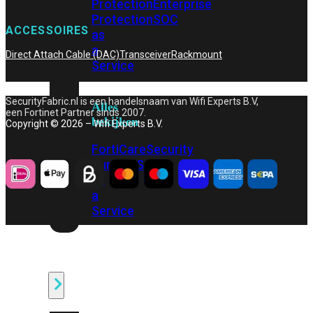
Protection
Enterprise
Protection
SOC
ACCESSOIRES
as
a
Direct Attach Cable (DAC)
Transceiver
Rackmount
Service
SecurityFabric.nl is een handelsnaam van Wifi Experts B.V,
Alles
een Fortinet Partner sinds 2007.
bekijken
Copyright © 2026 – Wifi Experts B.V.
FortiCare
Security
Bundels
SOC
as
a
Service
Endpoint
Beveiliging