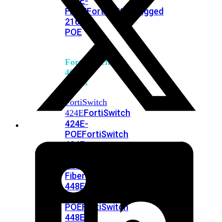
248E-
FPOE
FortiSwitchRugged
216F-
POE
FortiSwitch
400
Series
FortiSwitch
FortiSwitch
424E
424E-
POE
FortiSwitch
424E-
FPOE
FortiSwitch
424E-
Fiber
FortiSwitch
448E
FortiSwitch
448E-
POE
FortiSwitch
448E-