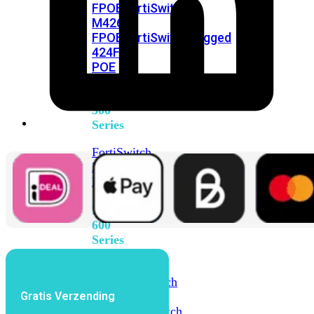
FPOE
FortiSwitch
M426E-
FPOE
FortiSwitchRugged
424F-
POE
FortiSwitch
500
Series
FortiSwitch
548D-
FPOE
FortiSwitch
600
Series
FortiSwitch
624F
FortiSwitch
Gratis Verzending
624F-
FPOE
FortiSwitch