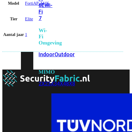
Model
FortiAP-441K
6E
Wi-
Fi
7
Tier
Elite
Wi-
Aantal jaar
1
Fi
Omgeving
Indoor
Outdoor
MIMO
2X2
3X3
4X4
8X8
Alles
bekijken
FortiAP
FortiWiFi
FortiGate