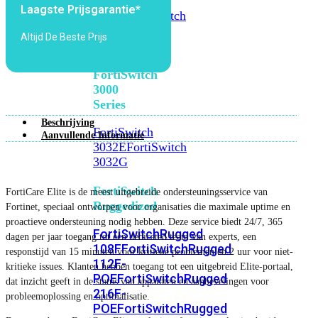
FortiSwitch
Laagste Prijsgarantie*
2048F
FortiSwitch
2048F-
Altijd De Beste Prijs
B2F
FortiSwitch
3000
Series
Beschrijving
FortiSwitch
Aanvullende Informatie
3032E
FortiSwitch
3032G
FortiSwitch
FortiCare Elite is de meest uitgebreide ondersteuningsservice van
Ruggedized
Fortinet, speciaal ontworpen voor organisaties die maximale uptime en
proactieve ondersteuning nodig hebben. Deze service biedt 24/7, 365
FortiSwitchRugged
dagen per jaar toegang tot een dedicated team van experts, een
108F
FortiSwitchRugged
responstijd van 15 minuten voor kritieke problemen en 2 uur voor niet-
112F-
kritieke issues. Klanten hebben toegang tot een uitgebreid Elite-portaal,
POE
FortiSwitchRugged
dat inzicht geeft in de status van apparaten en aanbevelingen voor
216F-
probleemoplossing en optimalisatie.
POE
FortiSwitchRugged