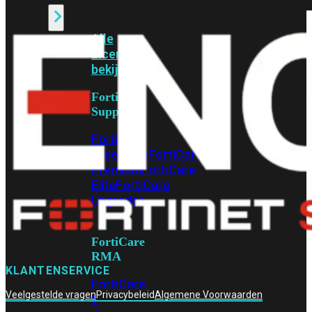
Alle
Licenties
bekijken
FortiCare
Support
FortiCare
Essentials
FortiCare
Premium
FortiCare
Elite
FortiCare
Upgrades
FortiCare
RMA
KLANTENSERVICE
FortiCare
Veelgestelde vragen
Privacybeleid
Algemene Voorwaarden
1