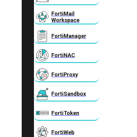
FortiMail
Workspace
FortiManager
FortiNAC
FortiProxy
FortiSandbox
FortiToken
FortiWeb