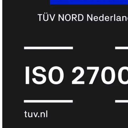
met
Wi-
Fi
(FortiWiFi)
FortiWiFi
30G
FortiWiFi
31G
FortiWiFi
40F
FortiWiFi
50G
FortiWiFi
51G
FortiWiFi
60F
FortiWiFi
61F
FortiWiFi
70G
FortiWiFi
71G
FortiWiFi
80F
FortiWiFi
81F
Licentie