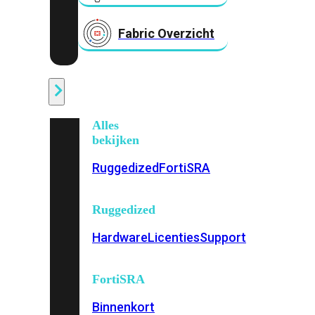
Fabric Overzicht
Industrieel
Alles
bekijken
Ruggedized
FortiSRA
Ruggedized
Hardware
Licenties
Support
FortiSRA
Binnenkort