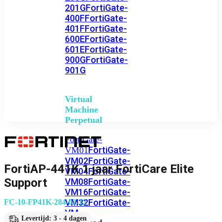
201G
FortiGate-
400F
FortiGate-
401F
FortiGate-
600E
FortiGate-
601E
FortiGate-
900G
FortiGate-
901G
Virtual
Machine
Perpetual
FortiGate-
FortiGate-
VM01
VM02
FortiGate-
FortiAP-441K 1 jaar FortiCare Elite
VM04
FortiGate-
Support
VM08
FortiGate-
VM16
FortiGate-
VM32
FortiGate-
FC-10-FP41K-284-02-12
VM
Levertijd: 3 - 4 dagen