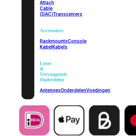
Attach
Cable
(DAC)
Transceivers
Accessoires
Rackmounts
Console
Kabel
Kabels
Losse
&
Vervangende
Onderdelen
Antennes
Onderdelen
Voedingen