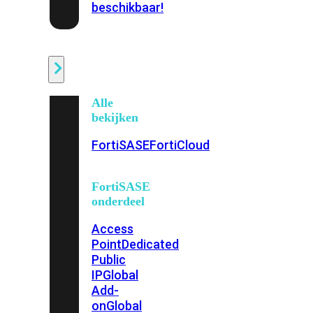
beschikbaar!
Cloud
Alle
bekijken
FortiSASE
FortiCloud
FortiSASE
onderdeel
Access
Point
Dedicated
Public
IP
Global
Add-
on
Global