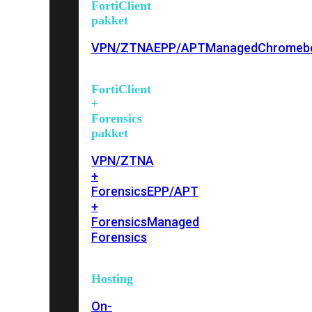
FortiClient
pakket
VPN/ZTNA
EPP/APT
Managed
Chromeb
FortiClient
+
Forensics
pakket
VPN/ZTNA
+
Forensics
EPP/APT
+
Forensics
Managed
Forensics
Hosting
On-