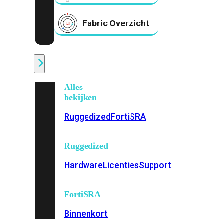
Fabric Overzicht
Industrieel
Alles
bekijken
Ruggedized
FortiSRA
Ruggedized
Hardware
Licenties
Support
FortiSRA
Binnenkort