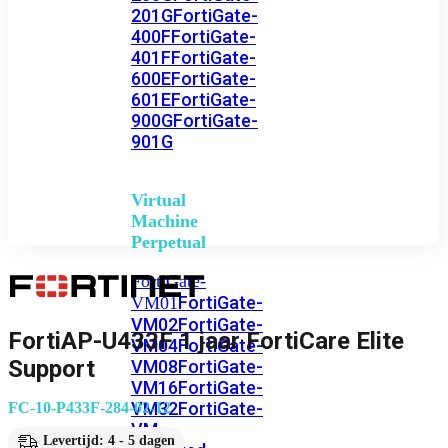
201G
FortiGate-
400F
FortiGate-
401F
FortiGate-
600E
FortiGate-
601E
FortiGate-
900G
FortiGate-
901G
Virtual
Machine
Perpetual
FortiGate-
FortiGate-
VM01
VM02
FortiGate-
FortiAP-U433F 1 jaar FortiCare Elite
VM04
FortiGate-
Support
VM08
FortiGate-
VM16
FortiGate-
VM32
FortiGate-
FC-10-P433F-284-02-12
VM
Levertijd: 4 - 5 dagen