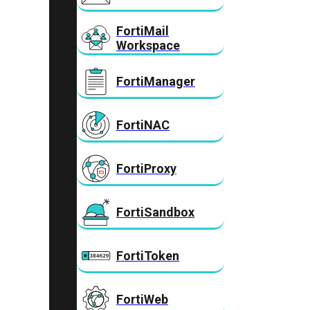
FortiMail
Workspace
FortiManager
FortiNAC
FortiProxy
FortiSandbox
FortiToken
FortiWeb