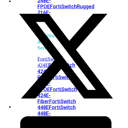
248E-
FPOE
FortiSwitchRugged
216F-
POE
FortiSwitch
400
Series
FortiSwitch
FortiSwitch
424E
424E-
POE
FortiSwitch
424E-
FPOE
FortiSwitch
424E-
Fiber
FortiSwitch
448E
FortiSwitch
448E-
POE
FortiSwitch
448E-