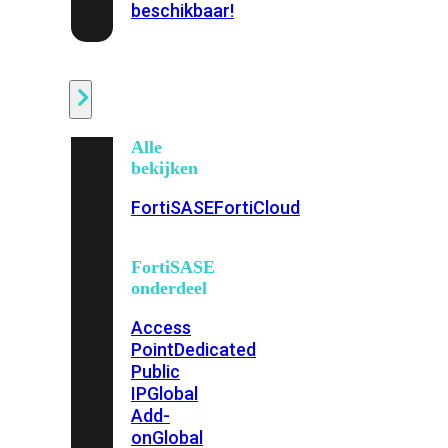
beschikbaar!
Cloud
Alle
bekijken
FortiSASE
FortiCloud
FortiSASE
onderdeel
Access
Point
Dedicated
Public
IP
Global
Add-
on
Global