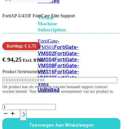
Unlimited
FortiAP-U433F FortiCare Elite Support
Virtual
Machine
Subscription
FortiGate-
Korting: € 1,75
FortiGate-
VMS01
VMS02
FortiGate-
€
94,25
VMS04
FortiGate-
VMS08
FortiGate-
VMS16
FortiGate-
Product Serienummer
*
VMS32
FortiGate-
VMS
Dit product kan als verlenging van een bestaand support contract
Unlimited
worden besteld. Voer alstublieft het serienummer van uw product in.
FortiAP-
Switch
U433F
1
jaar
Alle
Toevoegen Aan Winkelwagen
FortiCare