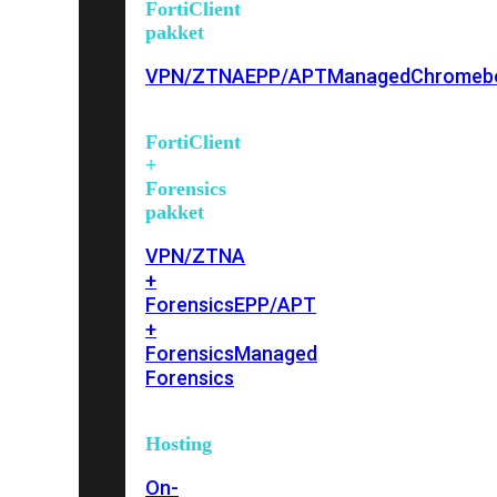
FortiClient
pakket
VPN/ZTNA
EPP/APT
Managed
Chromeb
FortiClient
+
Forensics
pakket
VPN/ZTNA
+
Forensics
EPP/APT
+
Forensics
Managed
Forensics
Hosting
On-