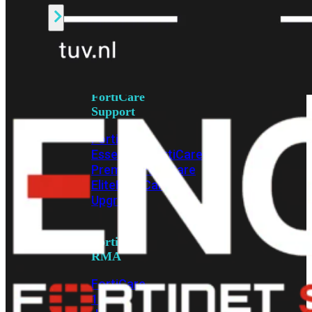
Alle
Licenties
bekijken
FortiCare
Support
FortiCare
Essentials
FortiCare
Premium
FortiCare
Elite
FortiCare
Upgrades
FortiCare
RMA
FortiCare
1