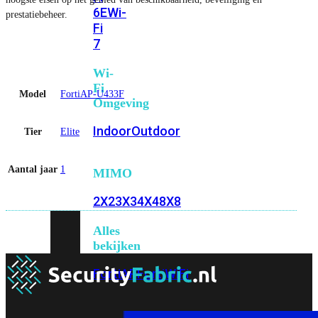
6E
Wi-
prestatiebeheer.
Fi
7
Wi-
Fi
Model
FortiAP-U433F
Omgeving
Indoor
Outdoor
Tier
Elite
Aantal jaar
1
MIMO
2X2
3X3
4X4
8X8
Alles
bekijken
FortiAP
FortiWiFi
FortiGate