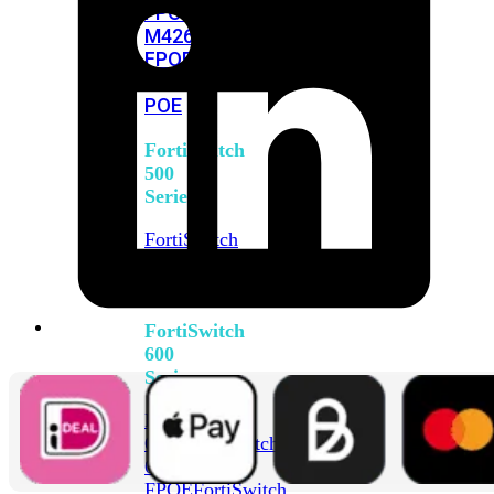
FPOE
FortiSwitch
M426E-
FPOE
FortiSwitchRugged
424F-
POE
FortiSwitch
500
Series
FortiSwitch
548D-
FPOE
FortiSwitch
600
Series
FortiSwitch
624F
FortiSwitch
624F-
FPOE
FortiSwitch