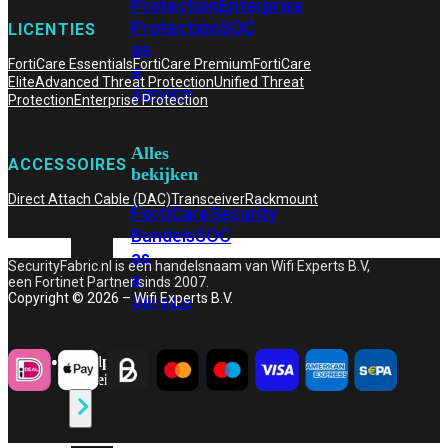
Protection
Enterprise
Protection
SOC
LICENTIES
as
FortiCare Essentials
FortiCare Premium
FortiCare
a
Elite
Advanced Threat Protection
Unified Threat
Service
Protection
Enterprise Protection
Alles
ACCESSOIRES
bekijken
Direct Attach Cable (DAC)
Transceiver
Rackmount
FortiCare
Security
Bundels
SOC
as
SecurityFabric.nl is een handelsnaam van Wifi Experts B.V,
a
een Fortinet Partner sinds 2007.
Copyright © 2026 – Wifi Experts B.V.
Service
Endpoint
Beveiliging