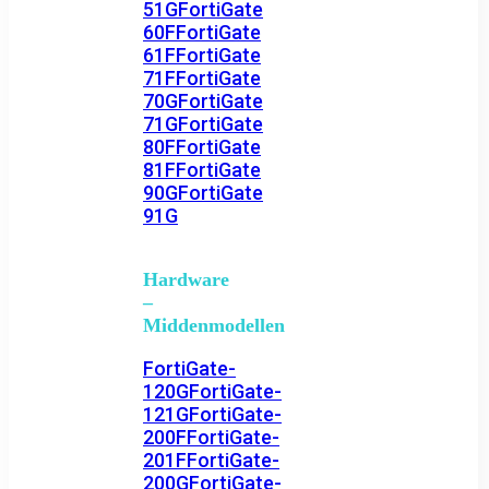
51G
FortiGate
60F
FortiGate
61F
FortiGate
71F
FortiGate
70G
FortiGate
71G
FortiGate
80F
FortiGate
81F
FortiGate
90G
FortiGate
91G
Hardware
–
Middenmodellen
FortiGate-
120G
FortiGate-
121G
FortiGate-
200F
FortiGate-
201F
FortiGate-
200G
FortiGate-