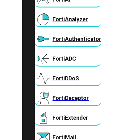
FortiAnalyzer
FortiAuthenticator
FortiADC
FortiDDoS
FortiDeceptor
FortiExtender
FortiMail