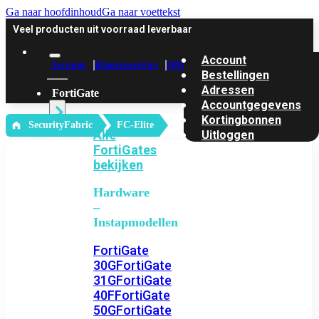
Ga naar hoofdinhoud
Ga naar voettekst
Veel producten uit voorraad leverbaar
Account
Account
Klantenservice
Offerte
Bestellingen
Adressen
FortiGate
Accountgegevens
Kortingbonnen
‎ SecurityFabric
FC-Elite
Alle
Uitloggen
FortiGates
bekijken
Hardware
–
Instapmodellen
FortiGate
30G
FortiGate
31G
FortiGate
40F
FortiGate
50G
FortiGate