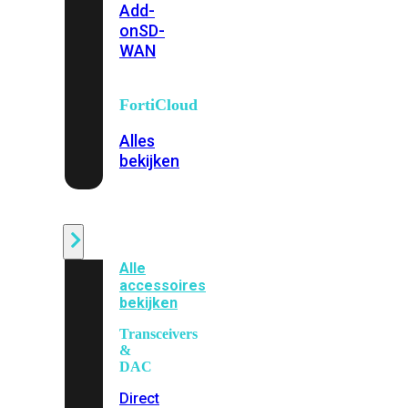
Add-
on
SD-
WAN
FortiCloud
Alles
bekijken
Accessoires
Alle
accessoires
bekijken
Transceivers
&
DAC
Direct