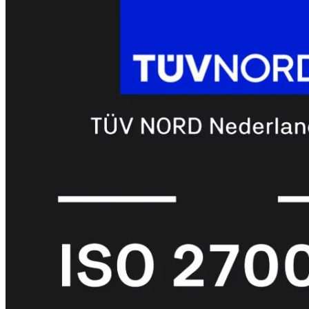
met
Wi-
Fi
(FortiWiFi)
FortiWiFi
30G
FortiWiFi
31G
FortiWiFi
40F
FortiWiFi
50G
FortiWiFi
51G
FortiWiFi
60F
FortiWiFi
61F
FortiWiFi
70G
FortiWiFi
71G
FortiWiFi
80F
FortiWiFi
81F
Licentie