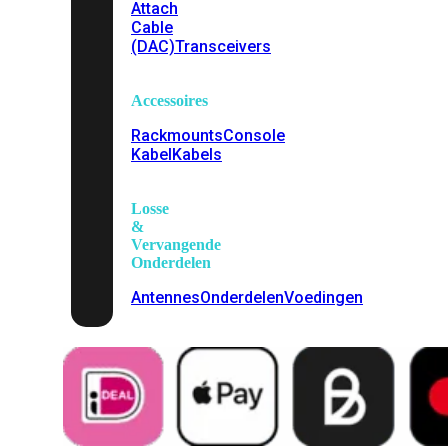
Attach
Cable
(DAC)
Transceivers
Accessoires
Rackmounts
Console
Kabel
Kabels
Losse
&
Vervangende
Onderdelen
Antennes
Onderdelen
Voedingen