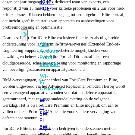
424F-
dagen per jaar toegang tot een dedicated team van experts, een
POE
responstijd van 15 minuten voor kritieke problemen en 2 uur voor niet-
kritieke issues. Klanten hebben toegang tot een uitgebreid Elite-portaal,
dat inzicht geeft in de status van apparaten en aanbevelingen voor
WiFi
probleemoplossing en optimalisatie.
Daarnaast bevat FortiCare Elite exclusieve functies zoals uitgebreide
Alle
ondersteuning voor langetermijn-firmwareversies (Extended End-of-
Access
Engineering Support, LTS) en verbeterde mogelijkheden voor
Points
bewaking en beheer via het Elite Portaal. Dit portaal biedt een
cloudgebaseerde, schaalbare oplossing voor monitoring en rapportage
bekijken
van beveiligingsstatussen en apparaatgezondheid.
Wi-
RMA-vervangingen, als onderdeel van FortiCare Premium en Elite,
Fi
worden uitgevoerd via het Advanced Replacement-model. Hierbij wordt
Generatie
een vervangend apparaat verzonden voordat het defecte apparaat is
geretourneerd, met een gegarandeerde levering op de volgende
Wi-
werkdag. Het is bij FortiCare Premium en Elite mogelijk om aan te
Fi
vullen met een Priority RMA licentie voor snellere vervanging van
5
Wi-
defecte apparatatuur.
Fi
6
Wi-
FortiCare Elite is ontworpen om bedrijven te ondersteunen met de
Fi
hoogste eisen op het gebied van beschikbaarheid, beveiliging en