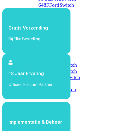
648F
FortiSwitch
648F-
FPOE
Gratis Verzending
FortiSwitch
Bij Elke Bestelling
1000
Series
FortiSwitch
1024E
FortiSwitch
1048E
FortiSwitch
18 Jaar Ervaring
T1024E
FortiSwitch
T1024F-
Officeel Fortinet Partner
FPOE
FortiSwitch
1048G
FortiSwitch
2000
Series
Implementatie & Beheer