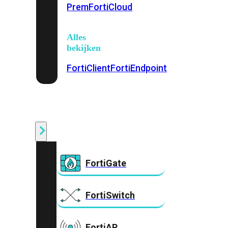
Prem
FortiCloud
Alles
bekijken
FortiClient
FortiEndpoint
Security
Fabric
Producten
FortiGate
FortiSwitch
FortiAP