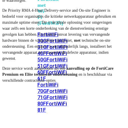
te waarborgen.
met
De Priority RMA 4-Hour Delivery-service and On-site Engineer is
Wi-
bedoeld voor organisaties die kritieke netwerkapparatuur gebruiken en
Fi
maximale uptime eisen. Dit is de ideale oplossing voor omgevingen
(FortiWiFi)
waar zelfs een korte onderbreking van de dienstverlening ernstige
FortiWiFi
gevolgen kan hebben. De licentie omvat levering van vervangende
30G
FortiWiFi
hardware binnen de vastgestelde tijdslimiet,
met
technische on-site
31G
FortiWiFi
ondersteuning. Een engineer komt afzonderlijk langs, installeert het
vervangende apparaat en retourneert de defecte apparatuur, indien
40F
FortiWiFi
gewenst.
50G
FortiWiFi
51G
FortiWiFi
Deze service wordt aangeboden als een
aanvulling op de FortiCare
60F
FortiWiFi
Premium en Elite technische ondersteuning
en is beschikbaar via
61F
verschillende contractduur opties.
FortiWiFi
70G
FortiWiFi
71G
FortiWiFi
80F
FortiWiFi
81F
Licentie