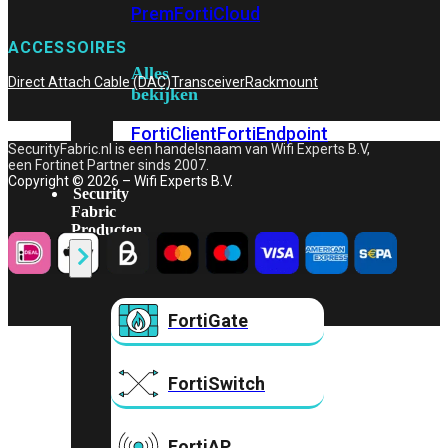
Prem
FortiCloud
ACCESSOIRES
Alles
Direct Attach Cable (DAC)
Transceiver
Rackmount
bekijken
FortiClient
FortiEndpoint
SecurityFabric.nl is een handelsnaam van Wifi Experts B.V,
een Fortinet Partner sinds 2007.
Copyright © 2026 – Wifi Experts B.V.
Security
Fabric
Producten
FortiGate
FortiSwitch
FortiAP