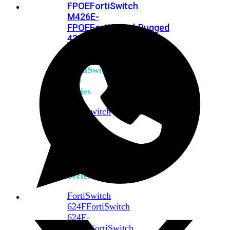
FPOE
FortiSwitch
M426E-
FPOE
FortiSwitchRugged
424F-
POE
FortiSwitch
500
Series
FortiSwitch
548D-
FPOE
FortiSwitch
600
Series
FortiSwitch
624F
FortiSwitch
624F-
FPOE
FortiSwitch