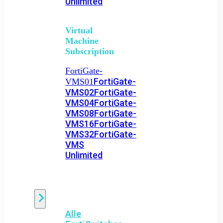
Unlimited
Virtual
Machine
Subscription
FortiGate-
FortiGate-
VMS01
VMS02
FortiGate-
VMS04
FortiGate-
VMS08
FortiGate-
VMS16
FortiGate-
VMS32
FortiGate-
VMS
Unlimited
Switch
Alle