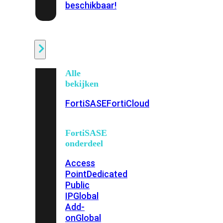
beschikbaar!
Cloud
Alle
bekijken
FortiSASE
FortiCloud
FortiSASE
onderdeel
Access
Point
Dedicated
Public
IP
Global
Add-
on
Global