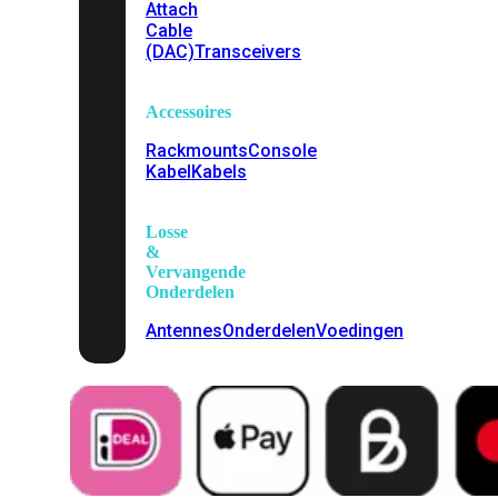
Attach
Cable
(DAC)
Transceivers
Accessoires
Rackmounts
Console
Kabel
Kabels
Losse
&
Vervangende
Onderdelen
Antennes
Onderdelen
Voedingen