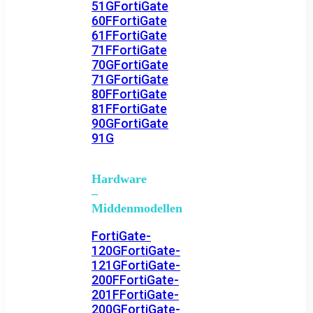
51G
FortiGate
60F
FortiGate
61F
FortiGate
71F
FortiGate
70G
FortiGate
71G
FortiGate
80F
FortiGate
81F
FortiGate
90G
FortiGate
91G
Hardware
–
Middenmodellen
FortiGate-
120G
FortiGate-
121G
FortiGate-
200F
FortiGate-
201F
FortiGate-
200G
FortiGate-