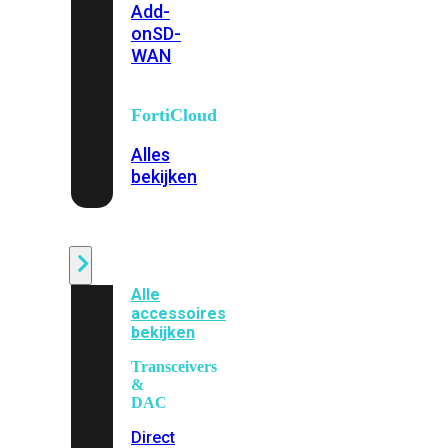
Add-
on
SD-
WAN
FortiCloud
Alles
bekijken
Accessoires
Alle
accessoires
bekijken
Transceivers
&
DAC
Direct