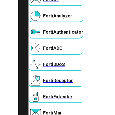
FortiAnalyzer
FortiAuthenticator
FortiADC
FortiDDoS
FortiDeceptor
FortiExtender
FortiMail