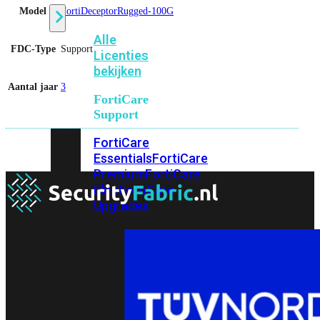
Model
FortiDeceptorRugged-100G
Alle
FDC-Type
Support
Licenties
bekijken
Aantal jaar
3
FortiCare
Support
FortiCare
Essentials
FortiCare
Premium
FortiCare
Elite
FortiCare
Upgrades
FortiCare
RMA
FortiCare
1