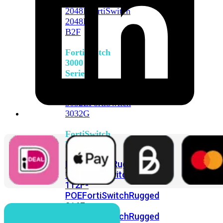
FortiSwitch
2048F
FortiSwitch
2048F-
B2F
FortiSwitch
3000
Series
FortiSwitch
3032E
FortiSwitch
3032G
FortiSwitch
Ruggedized
FortiSwitchRugged
108F
FortiSwitchRugged
112F-
POE
FortiSwitchRugged
216F-
POE
FortiSwitchRugged