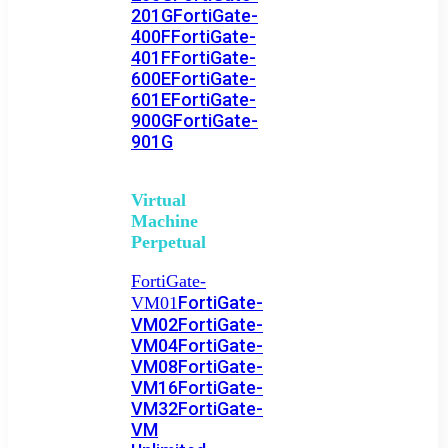
201G
FortiGate-
400F
FortiGate-
401F
FortiGate-
600E
FortiGate-
601E
FortiGate-
900G
FortiGate-
901G
Virtual
Machine
Perpetual
FortiGate-
FortiGate-
VM01
VM02
FortiGate-
VM04
FortiGate-
VM08
FortiGate-
VM16
FortiGate-
VM32
FortiGate-
VM