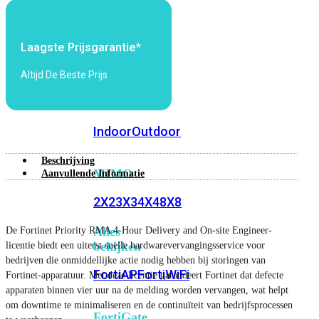
6E
Wi-
Fi
7
Laagste Prijsgarantie*
Wi-
Altijd De Beste Prijs
Fi
Omgeving
Indoor
Outdoor
Beschrijving
MIMO
Aanvullende Informatie
2X2
3X3
4X4
8X8
Alles
De Fortinet Priority RMA 4-Hour Delivery and On-site Engineer-
bekijken
licentie biedt een uiterst snelle hardwarevervangingsservice voor
bedrijven die onmiddellijke actie nodig hebben bij storingen van
FortiAP
FortiWiFi
Fortinet-apparatuur. Met deze licentie garandeert Fortinet dat defecte
apparaten binnen vier uur na de melding worden vervangen, wat helpt
om downtime te minimaliseren en de continuïteit van bedrijfsprocessen
FortiGate