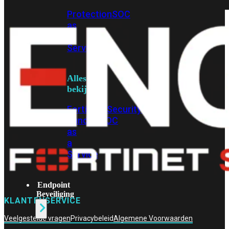
Protection
Enterprise
Protection
SOC
as
a
Service
Alles
bekijken
FortiCare
Security
Bundels
SOC
as
a
Service
Endpoint
Beveiliging
KLANTENSERVICE
Veelgestelde vragen
Privacybeleid
Algemene Voorwaarden