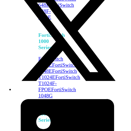
648F
FortiSwitch
648F-
FPOE
FortiSwitch
1000
Series
FortiSwitch
1024E
FortiSwitch
1048E
FortiSwitch
T1024E
FortiSwitch
T1024F-
FPOE
FortiSwitch
1048G
FortiSwitch
2000
Series