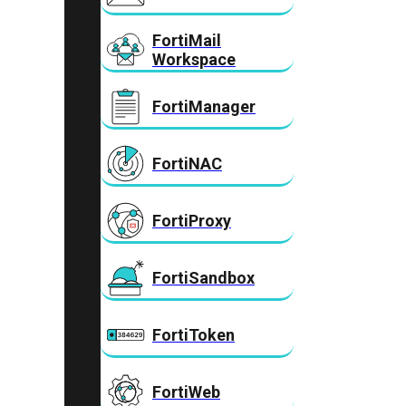
FortiMail
Workspace
FortiManager
FortiNAC
FortiProxy
FortiSandbox
FortiToken
FortiWeb