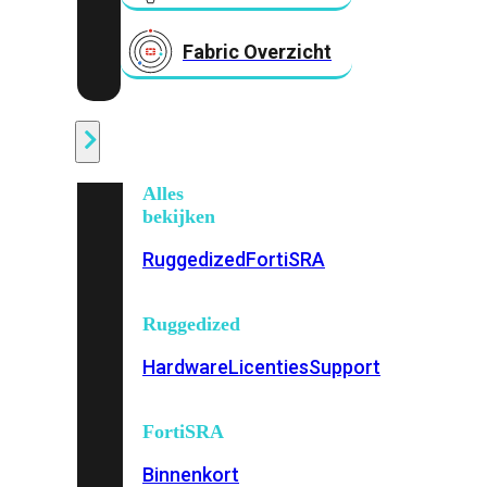
Fabric Overzicht
Industrieel
Alles
bekijken
Ruggedized
FortiSRA
Ruggedized
Hardware
Licenties
Support
FortiSRA
Binnenkort