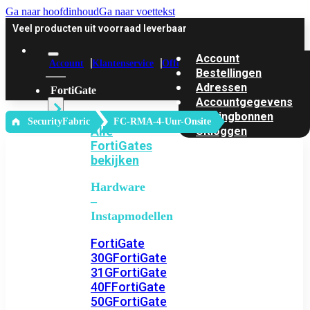
Ga naar hoofdinhoud
Ga naar voettekst
Veel producten uit voorraad leverbaar
Account
Account
Klantenservice
Offerte
Bestellingen
Adressen
FortiGate
Accountgegevens
Kortingbonnen
‎ SecurityFabric
FC-RMA-4-Uur-Onsite
Alle
Uitloggen
FortiGates
bekijken
Hardware
–
Instapmodellen
FortiGate
30G
FortiGate
31G
FortiGate
40F
FortiGate
50G
FortiGate