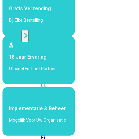
424F-
Gratis Verzending
POE
Bij Elke Bestelling
WiFi
Alle
Access
18 Jaar Ervaring
Points
bekijken
Officeel Fortinet Partner
Wi-
Fi
Generatie
Wi-
Implementatie & Beheer
Fi
5
Wi-
Mogelijk Voor Uw Organisatie
Fi
6
Wi-
Fi