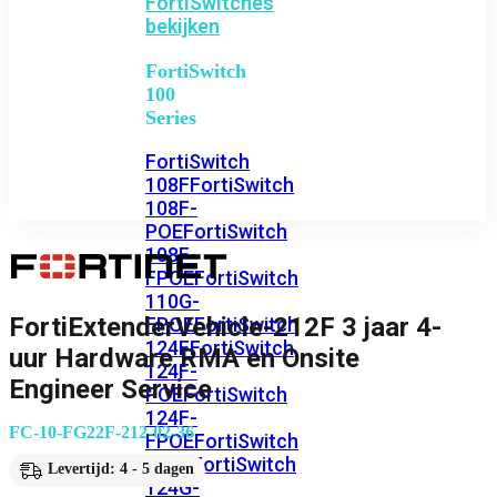
FortiSwitches
bekijken
FortiSwitch
100
Series
FortiSwitch
108F
FortiSwitch
108F-
POE
FortiSwitch
108F-
FPOE
FortiSwitch
110G-
FortiExtenderVehicle-212F 3 jaar 4-
FPOE
FortiSwitch
124F
FortiSwitch
uur Hardware RMA en Onsite
124F-
Engineer Service
POE
FortiSwitch
124F-
FC-10-FG22F-212-02-36
FPOE
FortiSwitch
124G
FortiSwitch
Levertijd: 4 - 5 dagen
124G-