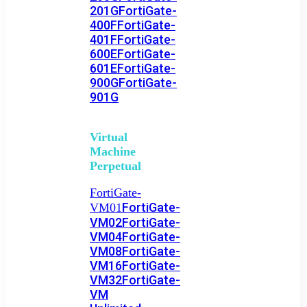
201G
FortiGate-
400F
FortiGate-
401F
FortiGate-
600E
FortiGate-
601E
FortiGate-
900G
FortiGate-
901G
Virtual
Machine
Perpetual
FortiGate-
FortiGate-
VM01
VM02
FortiGate-
VM04
FortiGate-
VM08
FortiGate-
VM16
FortiGate-
VM32
FortiGate-
VM