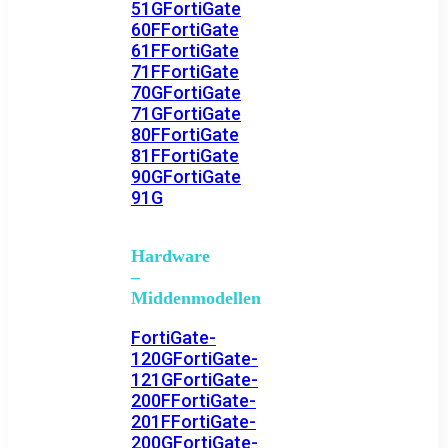
51G
FortiGate
60F
FortiGate
61F
FortiGate
71F
FortiGate
70G
FortiGate
71G
FortiGate
80F
FortiGate
81F
FortiGate
90G
FortiGate
91G
Hardware
–
Middenmodellen
FortiGate-
120G
FortiGate-
121G
FortiGate-
200F
FortiGate-
201F
FortiGate-
200G
FortiGate-