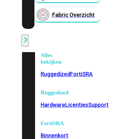
Fabric Overzicht
Industrieel
Alles
bekijken
Ruggedized
FortiSRA
Ruggedized
Hardware
Licenties
Support
FortiSRA
Binnenkort