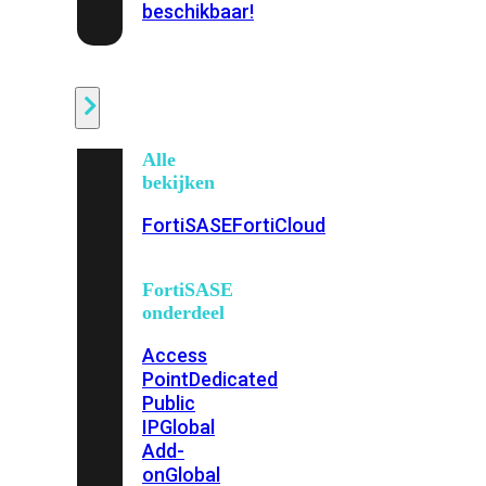
beschikbaar!
Cloud
Alle
bekijken
FortiSASE
FortiCloud
FortiSASE
onderdeel
Access
Point
Dedicated
Public
IP
Global
Add-
on
Global