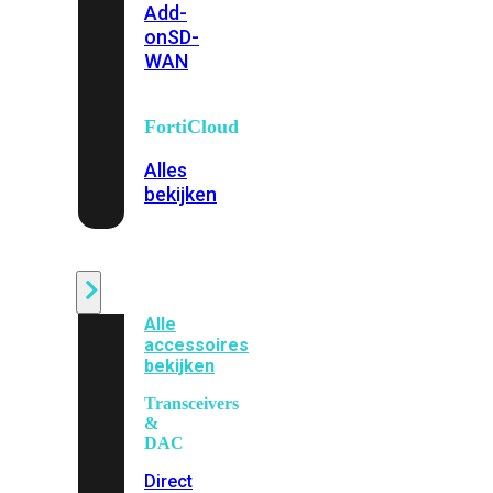
Add-
on
SD-
WAN
FortiCloud
Alles
bekijken
Accessoires
Alle
accessoires
bekijken
Transceivers
&
DAC
Direct