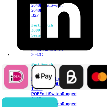
FortiSwitch
2048F
FortiSwitch
2048F-
B2F
FortiSwitch
3000
Series
FortiSwitch
3032E
FortiSwitch
3032G
FortiSwitch
Ruggedized
FortiSwitchRugged
108F
FortiSwitchRugged
112F-
POE
FortiSwitchRugged
216F-
POE
FortiSwitchRugged