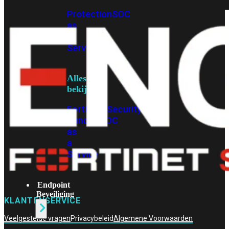
Protection
Enterprise
Protection
SOC
as
a
Service
Alles
bekijken
FortiCare
Security
Bundels
SOC
as
a
Service
Endpoint
Beveiliging
KLANTENSERVICE
Veelgestelde vragen
Privacybeleid
Algemene Voorwaarden