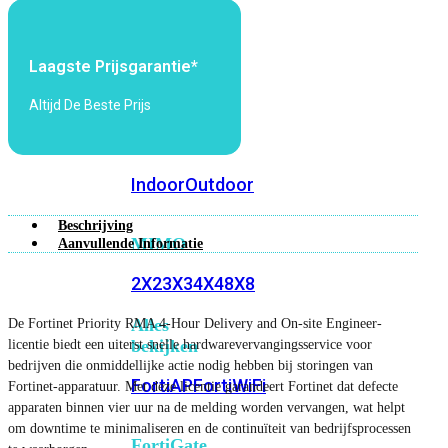
6E
Wi-
Fi
7
Laagste Prijsgarantie*
Wi-
Altijd De Beste Prijs
Fi
Omgeving
Indoor
Outdoor
Beschrijving
MIMO
Aanvullende Informatie
2X2
3X3
4X4
8X8
Alles
De Fortinet Priority RMA 4-Hour Delivery and On-site Engineer-
bekijken
licentie biedt een uiterst snelle hardwarevervangingsservice voor
bedrijven die onmiddellijke actie nodig hebben bij storingen van
FortiAP
FortiWiFi
Fortinet-apparatuur. Met deze licentie garandeert Fortinet dat defecte
apparaten binnen vier uur na de melding worden vervangen, wat helpt
om downtime te minimaliseren en de continuïteit van bedrijfsprocessen
FortiGate