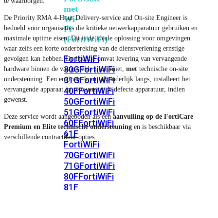
te waarborgen.
met
De Priority RMA 4-Hour Delivery-service and On-site Engineer is
Wi-
bedoeld voor organisaties die kritieke netwerkapparatuur gebruiken en
Fi
maximale uptime eisen. Dit is de ideale oplossing voor omgevingen
(FortiWiFi)
waar zelfs een korte onderbreking van de dienstverlening ernstige
FortiWiFi
gevolgen kan hebben. De licentie omvat levering van vervangende
30G
FortiWiFi
hardware binnen de vastgestelde tijdslimiet,
met
technische on-site
31G
FortiWiFi
ondersteuning. Een engineer komt afzonderlijk langs, installeert het
vervangende apparaat en retourneert de defecte apparatuur, indien
40F
FortiWiFi
gewenst.
50G
FortiWiFi
51G
FortiWiFi
Deze service wordt aangeboden als een
aanvulling op de FortiCare
60F
FortiWiFi
Premium en Elite technische ondersteuning
en is beschikbaar via
61F
verschillende contractduur opties.
FortiWiFi
70G
FortiWiFi
71G
FortiWiFi
80F
FortiWiFi
81F
Licentie