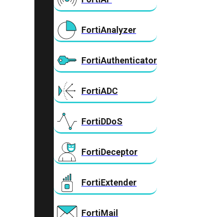
FortiAnalyzer
FortiAuthenticator
FortiADC
FortiDDoS
FortiDeceptor
FortiExtender
FortiMail