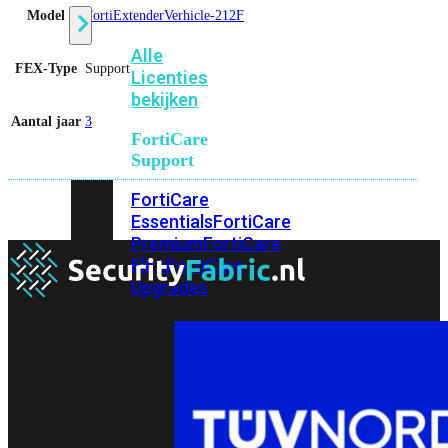
Model
FortiExtenderVerhicle-212F
Alle
FEX-Type
Support
Licenties
bekijken
Aantal jaar
3
FortiCare
Support
FortiCare
Essentials
FortiCare
Premium
FortiCare
Elite
FortiCare
Upgrades
FortiCare
RMA
FortiCare
1