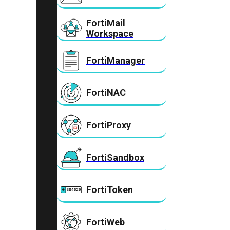
FortiMail
Workspace
FortiManager
FortiNAC
FortiProxy
FortiSandbox
FortiToken
FortiWeb