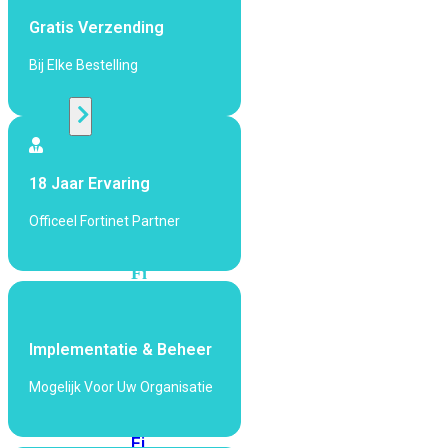
424F-
Gratis Verzending
POE
Bij Elke Bestelling
WiFi
Alle
Access
18 Jaar Ervaring
Points
bekijken
Officeel Fortinet Partner
Wi-
Fi
Generatie
Wi-
Implementatie & Beheer
Fi
5
Wi-
Mogelijk Voor Uw Organisatie
Fi
6
Wi-
Fi