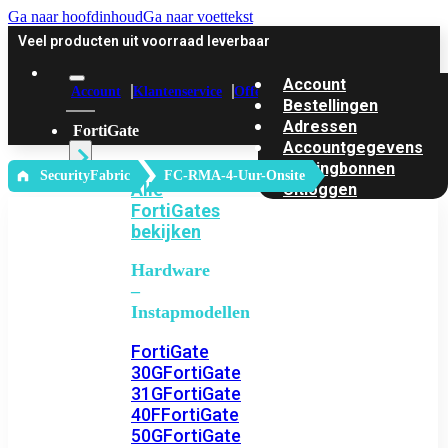
Ga naar hoofdinhoud
Ga naar voettekst
Veel producten uit voorraad leverbaar
Account
Account
Klantenservice
Offerte
Bestellingen
Adressen
FortiGate
Accountgegevens
Kortingbonnen
‎ SecurityFabric
FC-RMA-4-Uur-Onsite
Alle
Uitloggen
FortiGates
bekijken
Hardware
–
Instapmodellen
FortiGate
30G
FortiGate
31G
FortiGate
40F
FortiGate
50G
FortiGate