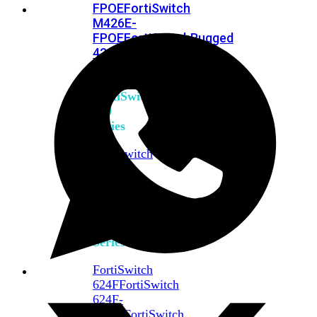
FPOE
FortiSwitch
M426E-
FPOE
FortiSwitchRugged
424F-
POE
FortiSwitch
500
Series
FortiSwitch
548D-
FPOE
FortiSwitch
600
Series
FortiSwitch
624F
FortiSwitch
624F-
FPOE
FortiSwitch