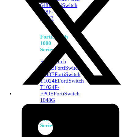
648F
FortiSwitch
648F-
FPOE
FortiSwitch
1000
Series
FortiSwitch
1024E
FortiSwitch
1048E
FortiSwitch
T1024E
FortiSwitch
T1024F-
FPOE
FortiSwitch
1048G
FortiSwitch
2000
Series