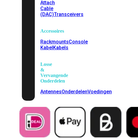
Attach
Cable
(DAC)
Transceivers
Accessoires
Rackmounts
Console
Kabel
Kabels
Losse
&
Vervangende
Onderdelen
Antennes
Onderdelen
Voedingen