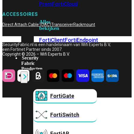
Prem
FortiCloud
ACCESSOIRES
Alles
Direct Attach Cable (DAC)
Transceiver
Rackmount
bekijken
FortiClient
FortiEndpoint
SecurityFabric.nl is een handelsnaam van Wifi Experts B.V,
een Fortinet Partner sinds 2007.
Copyright © 2026 – Wifi Experts B.V.
Security
Fabric
Producten
FortiGate
FortiSwitch
FortiAP