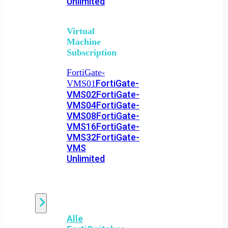
Unlimited
Virtual
Machine
Subscription
FortiGate-
FortiGate-
VMS01
VMS02
FortiGate-
VMS04
FortiGate-
VMS08
FortiGate-
VMS16
FortiGate-
VMS32
FortiGate-
VMS
Unlimited
Switch
Alle