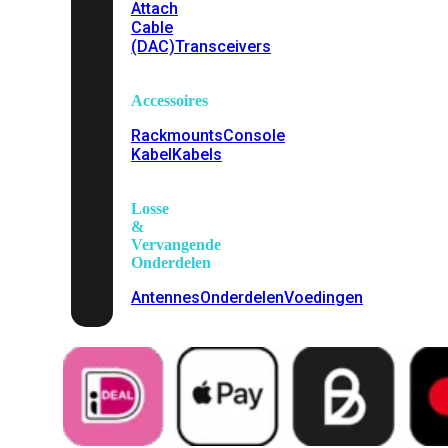
Attach
Cable
(DAC)
Transceivers
Accessoires
Rackmounts
Console
Kabel
Kabels
Losse
&
Vervangende
Onderdelen
Antennes
Onderdelen
Voedingen