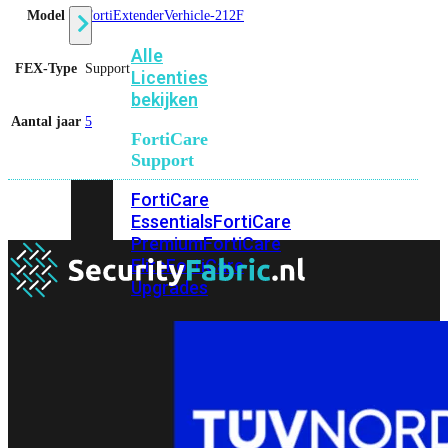
Model
FortiExtenderVerhicle-212F
Alle
FEX-Type
Support
Licenties
bekijken
Aantal jaar
5
FortiCare
Support
FortiCare
Essentials
FortiCare
Premium
FortiCare
Elite
FortiCare
Upgrades
FortiCare
RMA
FortiCare
1