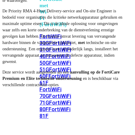
te waarborgen.
met
De Priority RMA 4-Hour Delivery-service and On-site Engineer is
Wi-
bedoeld voor organisaties die kritieke netwerkapparatuur gebruiken en
Fi
maximale uptime eisen. Dit is de ideale oplossing voor omgevingen
(FortiWiFi)
waar zelfs een korte onderbreking van de dienstverlening ernstige
FortiWiFi
gevolgen kan hebben. De licentie omvat levering van vervangende
30G
FortiWiFi
hardware binnen de vastgestelde tijdslimiet,
met
technische on-site
31G
FortiWiFi
ondersteuning. Een engineer komt afzonderlijk langs, installeert het
vervangende apparaat en retourneert de defecte apparatuur, indien
40F
FortiWiFi
gewenst.
50G
FortiWiFi
51G
FortiWiFi
Deze service wordt aangeboden als een
aanvulling op de FortiCare
60F
FortiWiFi
Premium en Elite technische ondersteuning
en is beschikbaar via
61F
verschillende contractduur opties.
FortiWiFi
70G
FortiWiFi
71G
FortiWiFi
80F
FortiWiFi
81F
Licentie