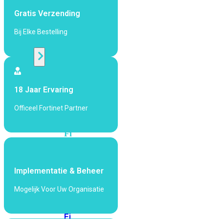
424F-
Gratis Verzending
POE
Bij Elke Bestelling
WiFi
Alle
Access
18 Jaar Ervaring
Points
bekijken
Officeel Fortinet Partner
Wi-
Fi
Generatie
Wi-
Implementatie & Beheer
Fi
5
Wi-
Mogelijk Voor Uw Organisatie
Fi
6
Wi-
Fi