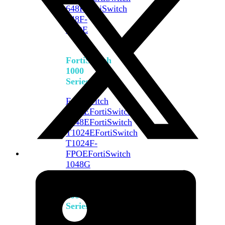
648F
FortiSwitch
648F-
FPOE
FortiSwitch
1000
Series
FortiSwitch
1024E
FortiSwitch
1048E
FortiSwitch
T1024E
FortiSwitch
T1024F-
FPOE
FortiSwitch
1048G
FortiSwitch
2000
Series