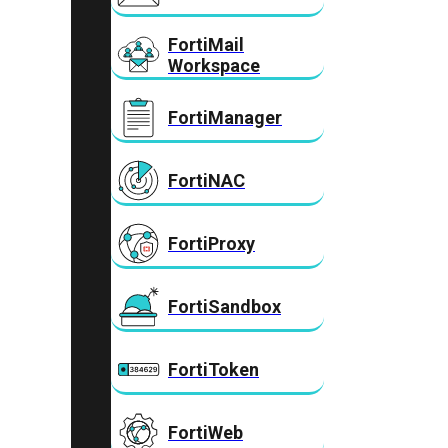
FortiMail
Workspace
FortiManager
FortiNAC
FortiProxy
FortiSandbox
FortiToken
FortiWeb