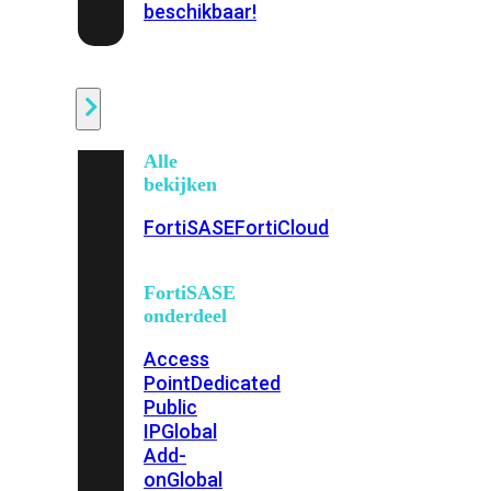
beschikbaar!
Cloud
Alle
bekijken
FortiSASE
FortiCloud
FortiSASE
onderdeel
Access
Point
Dedicated
Public
IP
Global
Add-
on
Global