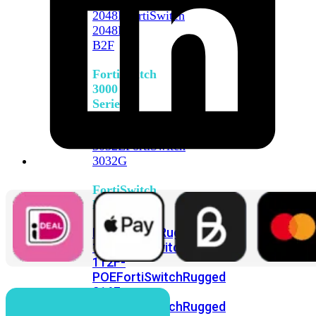
FortiSwitch
2048F
FortiSwitch
2048F-
B2F
FortiSwitch
3000
Series
FortiSwitch
3032E
FortiSwitch
3032G
FortiSwitch
Ruggedized
FortiSwitchRugged
108F
FortiSwitchRugged
112F-
POE
FortiSwitchRugged
216F-
POE
FortiSwitchRugged