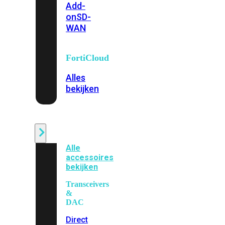
Add-
on
SD-
WAN
FortiCloud
Alles
bekijken
Accessoires
Alle
accessoires
bekijken
Transceivers
&
DAC
Direct