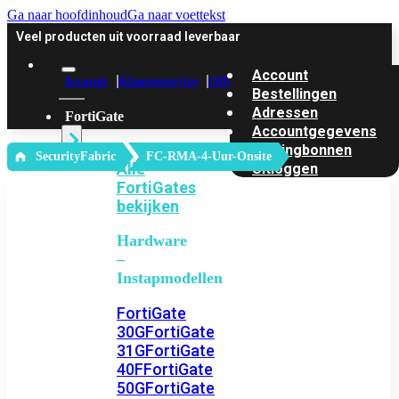
Ga naar hoofdinhoud
Ga naar voettekst
Veel producten uit voorraad leverbaar
Account
Account
Klantenservice
Offerte
Bestellingen
Adressen
FortiGate
Accountgegevens
Kortingbonnen
‎ SecurityFabric
FC-RMA-4-Uur-Onsite
Alle
Uitloggen
FortiGates
bekijken
Hardware
–
Instapmodellen
FortiGate
30G
FortiGate
31G
FortiGate
40F
FortiGate
50G
FortiGate