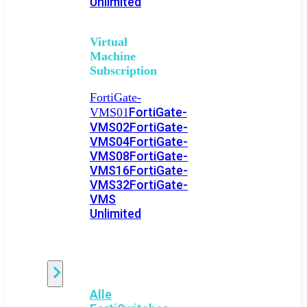
Unlimited
Virtual
Machine
Subscription
FortiGate-
FortiGate-
VMS01
VMS02
FortiGate-
VMS04
FortiGate-
VMS08
FortiGate-
VMS16
FortiGate-
VMS32
FortiGate-
VMS
Unlimited
Switch
Alle