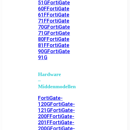
51G
FortiGate
60F
FortiGate
61F
FortiGate
71F
FortiGate
70G
FortiGate
71G
FortiGate
80F
FortiGate
81F
FortiGate
90G
FortiGate
91G
Hardware
–
Middenmodellen
FortiGate-
120G
FortiGate-
121G
FortiGate-
200F
FortiGate-
201F
FortiGate-
200G
FortiGate-