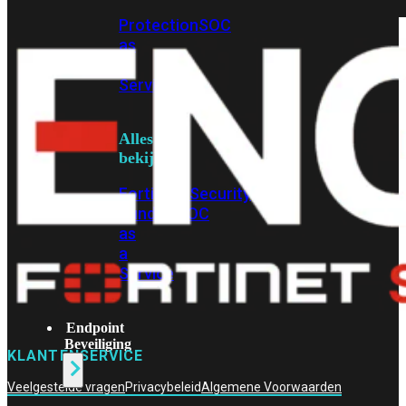
Protection
Enterprise
Protection
SOC
as
a
Service
Alles
bekijken
FortiCare
Security
Bundels
SOC
as
a
Service
Endpoint
Beveiliging
KLANTENSERVICE
Veelgestelde vragen
Privacybeleid
Algemene Voorwaarden