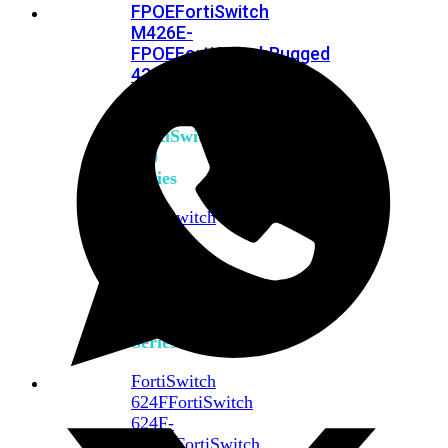
FPOE
FortiSwitch
M426E-
FPOE
FortiSwitchRugged
424F-
POE
FortiSwitch
500
Series
FortiSwitch
548D-
FPOE
FortiSwitch
600
Series
FortiSwitch
624F
FortiSwitch
624F-
FPOE
FortiSwitch