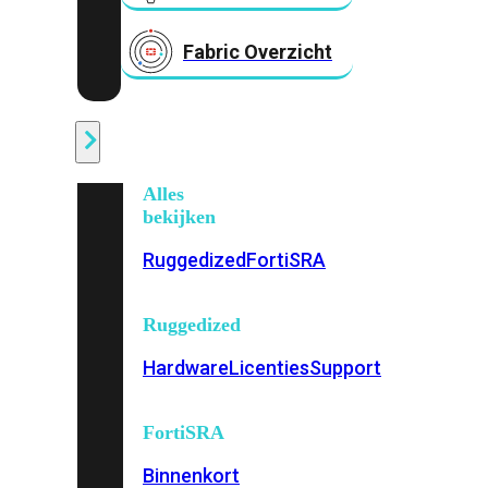
Fabric Overzicht
Industrieel
Alles
bekijken
Ruggedized
FortiSRA
Ruggedized
Hardware
Licenties
Support
FortiSRA
Binnenkort