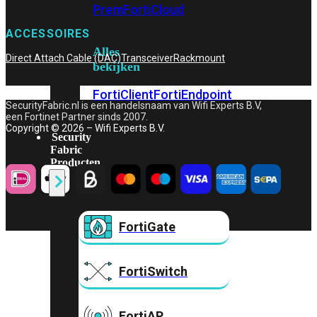
Prem
FortiCloud
ACCESSOIRES
Alles
Direct Attach Cable (DAC)
Transceiver
Rackmount
bekijken
FortiClient
FortiEndpoint
SecurityFabric.nl is een handelsnaam van Wifi Experts B.V,
een Fortinet Partner sinds 2007.
Copyright © 2026 – Wifi Experts B.V.
Security
Fabric
Producten
FortiGate
FortiSwitch
FortiAP