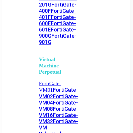
201G
FortiGate-
400F
FortiGate-
401F
FortiGate-
600E
FortiGate-
601E
FortiGate-
900G
FortiGate-
901G
Virtual
Machine
Perpetual
FortiGate-
FortiGate-
VM01
VM02
FortiGate-
VM04
FortiGate-
VM08
FortiGate-
VM16
FortiGate-
VM32
FortiGate-
VM