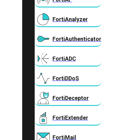
FortiAnalyzer
FortiAuthenticator
FortiADC
FortiDDoS
FortiDeceptor
FortiExtender
FortiMail