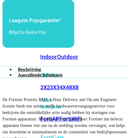
6E
Wi-
Fi
7
Laagste Prijsgarantie*
Wi-
Altijd De Beste Prijs
Fi
Omgeving
Indoor
Outdoor
Beschrijving
MIMO
Aanvullende Informatie
2X2
3X3
4X4
8X8
Alles
De Fortinet Priority RMA 4-Hour Delivery and On-site Engineer-
bekijken
licentie biedt een uiterst snelle hardwarevervangingsservice voor
bedrijven die onmiddellijke actie nodig hebben bij storingen van
FortiAP
FortiWiFi
Fortinet-apparatuur. Met deze licentie garandeert Fortinet dat defecte
apparaten binnen vier uur na de melding worden vervangen, wat helpt
om downtime te minimaliseren en de continuïteit van bedrijfsprocessen
FortiGate