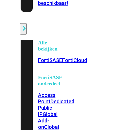
beschikbaar!
Cloud
Alle
bekijken
FortiSASE
FortiCloud
FortiSASE
onderdeel
Access
Point
Dedicated
Public
IP
Global
Add-
on
Global