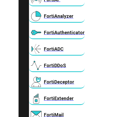
FortiAnalyzer
FortiAuthenticator
FortiADC
FortiDDoS
FortiDeceptor
FortiExtender
FortiMail