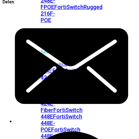
248E-
Delen:
FPOE
FortiSwitchRugged
216F-
POE
FortiSwitch
400
Series
FortiSwitch
FortiSwitch
424E
424E-
POE
FortiSwitch
424E-
FPOE
FortiSwitch
424E-
Fiber
FortiSwitch
448E
FortiSwitch
448E-
POE
FortiSwitch
448E-