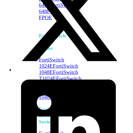
648F
FortiSwitch
648F-
FPOE
FortiSwitch
1000
Series
FortiSwitch
1024E
FortiSwitch
1048E
FortiSwitch
T1024E
FortiSwitch
T1024F-
FPOE
FortiSwitch
1048G
FortiSwitch
2000
Series