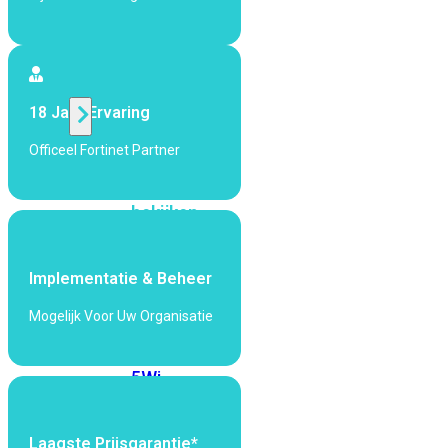
424F-
POE
WiFi
18 Jaar Ervaring
Alle
Officeel Fortinet Partner
Access
Points
bekijken
Wi-
Fi
Implementatie & Beheer
Generatie
Mogelijk Voor Uw Organisatie
Wi-
Fi
5
Wi-
Fi
6
Wi-
Fi
Laagste Prijsgarantie*