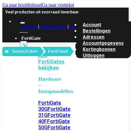
Ga naar hoofdinhoud
Ga naar voettekst
Veel producten uit voorraad leverbaar
Account
Account
Klantenservice
Offerte
Bestellingen
Adressen
FortiGate
Accountgegevens
Kortingbonnen
‎ SecurityFabric
FortiCloud
Alle
Uitloggen
FortiGates
bekijken
Hardware
–
Instapmodellen
FortiGate
30G
FortiGate
31G
FortiGate
40F
FortiGate
50G
FortiGate