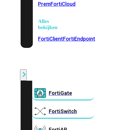
Prem
FortiCloud
Alles
bekijken
FortiClient
FortiEndpoint
Security
Fabric
Producten
FortiGate
FortiSwitch
FortiAP