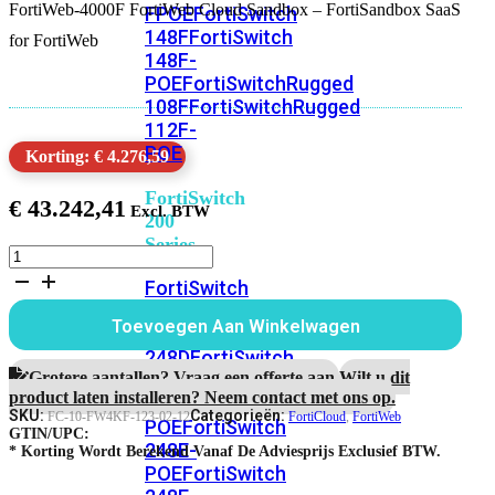
FortiWeb-4000F FortiWeb Cloud Sandbox – FortiSandbox SaaS
FPOE
FortiSwitch
148F
FortiSwitch
for FortiWeb
148F-
POE
FortiSwitchRugged
108F
FortiSwitchRugged
112F-
POE
Korting: € 4.276,59
FortiSwitch
€
43.242,41
200
Series
FortiWeb-
4000F
FortiSwitch
1
224D-
jaar
Toevoegen Aan Winkelwagen
FPOE
FortiSwitch
FortiWeb
Cloud
248D
FortiSwitch
Sandbox
Grotere aantallen? Vraag een offerte aan.
Wilt u dit
224E
Fortiswitch
-
product laten installeren? Neem contact met ons op.
224E-
FortiSandbox
SKU:
Categorieën:
FC-10-FW4KF-123-02-12
FortiCloud
,
FortiWeb
POE
FortiSwitch
SaaS
GTIN/UPC:
248E-
aantal
* Korting Wordt Berekend Vanaf De Adviesprijs Exclusief BTW.
POE
FortiSwitch