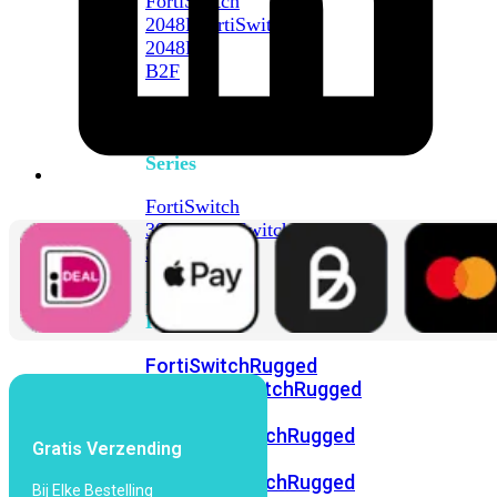
FortiSwitch
2048F
FortiSwitch
2048F-
B2F
FortiSwitch
3000
Series
FortiSwitch
3032E
FortiSwitch
3032G
FortiSwitch
Ruggedized
FortiSwitchRugged
108F
FortiSwitchRugged
112F-
POE
FortiSwitchRugged
Gratis Verzending
216F-
POE
FortiSwitchRugged
Bij Elke Bestelling