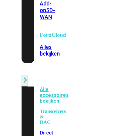
Add-
on
SD-
WAN
FortiCloud
Alles
bekijken
Accessoires
Alle
accessoires
bekijken
Transceivers
&
DAC
Direct