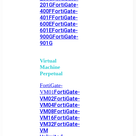
201G
FortiGate-
400F
FortiGate-
401F
FortiGate-
600E
FortiGate-
601E
FortiGate-
900G
FortiGate-
901G
Virtual
Machine
Perpetual
FortiGate-
FortiGate-
VM01
VM02
FortiGate-
VM04
FortiGate-
VM08
FortiGate-
VM16
FortiGate-
VM32
FortiGate-
VM