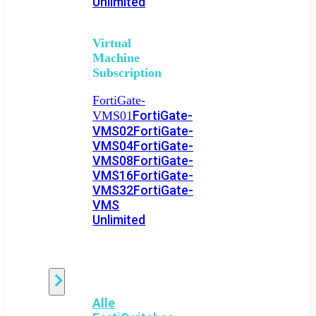
Unlimited
Virtual
Machine
Subscription
FortiGate-
FortiGate-
VMS01
VMS02
FortiGate-
VMS04
FortiGate-
VMS08
FortiGate-
VMS16
FortiGate-
VMS32
FortiGate-
VMS
Unlimited
Switch
Alle