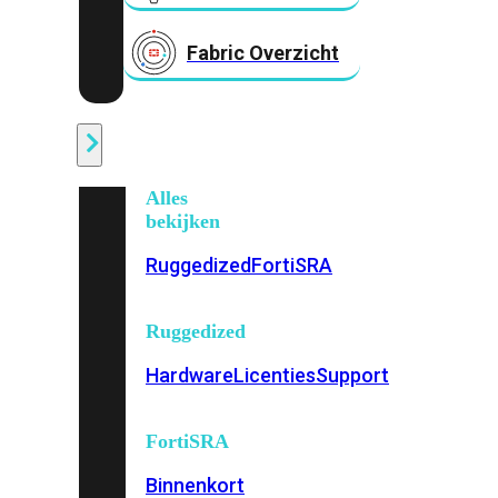
Fabric Overzicht
Industrieel
Alles
bekijken
Ruggedized
FortiSRA
Ruggedized
Hardware
Licenties
Support
FortiSRA
Binnenkort