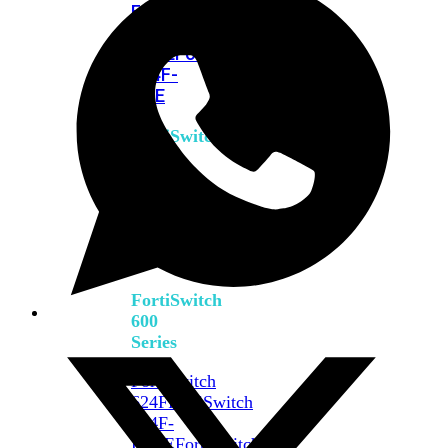
FPOE
FortiSwitch
M426E-
FPOE
FortiSwitchRugged
424F-
POE
FortiSwitch
500
Series
FortiSwitch
548D-
FPOE
FortiSwitch
600
Series
FortiSwitch
624F
FortiSwitch
624F-
FPOE
FortiSwitch