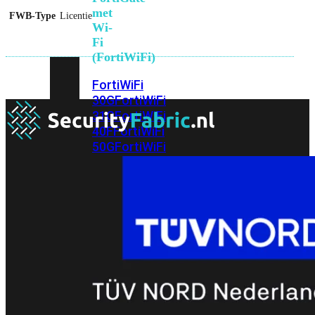
met
FWB-Type
Licentie
Wi-
Fi
(FortiWiFi)
FortiWiFi
30G
FortiWiFi
31G
FortiWiFi
40F
FortiWiFi
50G
FortiWiFi
51G
FortiWiFi
60F
FortiWiFi
61F
FortiWiFi
70G
FortiWiFi
71G
FortiWiFi
80F
FortiWiFi
81F
Licentie