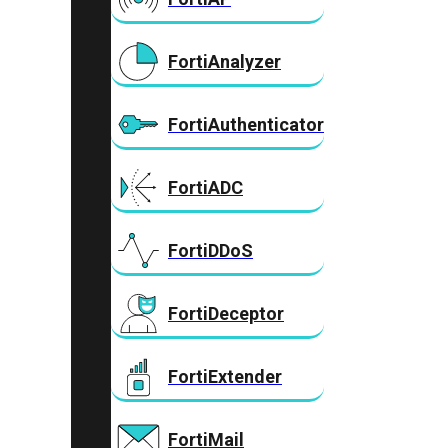
FortiAnalyzer
FortiAuthenticator
FortiADC
FortiDDoS
FortiDeceptor
FortiExtender
FortiMail