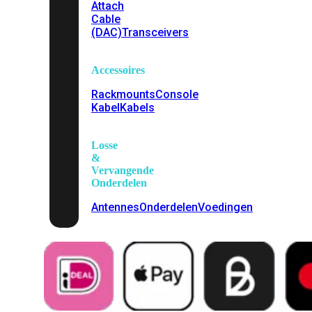
Attach
Cable
(DAC)
Transceivers
Accessoires
Rackmounts
Console
Kabel
Kabels
Losse
&
Vervangende
Onderdelen
Antennes
Onderdelen
Voedingen