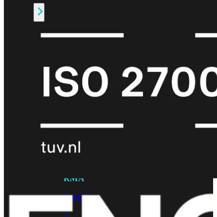
Alle
Licenties
bekijken
FortiCare
Support
FortiCare
Essentials
FortiCare
Premium
FortiCare
Elite
FortiCare
Upgrades
FortiCare
RMA
FortiCare
1