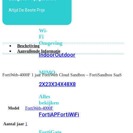
6E
Wi-
Altijd De Beste Prijs
Fi
7
Wi-
Fi
Omgeving
Beschrijving
Aanvullende Informatie
Indoor
Outdoor
MIMO
FortiWeb-4000F 1 jaar FortiWeb Cloud Sandbox – FortiSandbox SaaS
2X2
3X3
4X4
8X8
Alles
bekijken
Model
FortiWeb-4000F
FortiAP
FortiWiFi
Aantal jaar
1
FortiGate