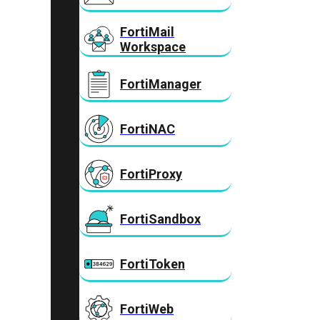
FortiMail
Workspace
FortiManager
FortiNAC
FortiProxy
FortiSandbox
FortiToken
FortiWeb