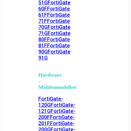
51G
FortiGate
60F
FortiGate
61F
FortiGate
71F
FortiGate
70G
FortiGate
71G
FortiGate
80F
FortiGate
81F
FortiGate
90G
FortiGate
91G
Hardware
–
Middenmodellen
FortiGate-
120G
FortiGate-
121G
FortiGate-
200F
FortiGate-
201F
FortiGate-
200G
FortiGate-