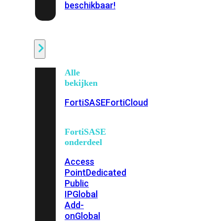
beschikbaar!
Cloud
Alle
bekijken
FortiSASE
FortiCloud
FortiSASE
onderdeel
Access
Point
Dedicated
Public
IP
Global
Add-
on
Global