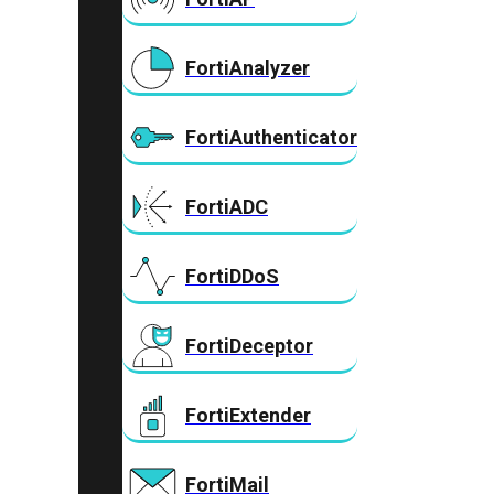
FortiAnalyzer
FortiAuthenticator
FortiADC
FortiDDoS
FortiDeceptor
FortiExtender
FortiMail