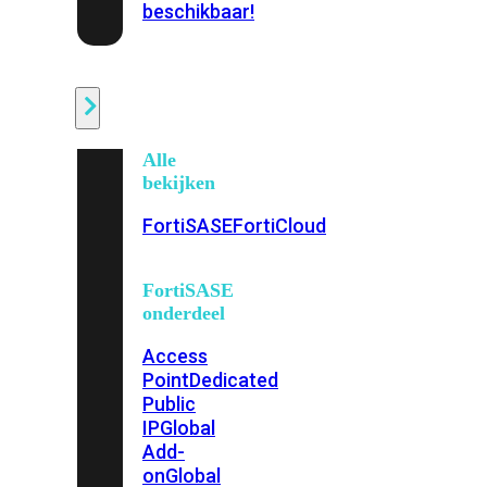
beschikbaar!
Cloud
Alle
bekijken
FortiSASE
FortiCloud
FortiSASE
onderdeel
Access
Point
Dedicated
Public
IP
Global
Add-
on
Global