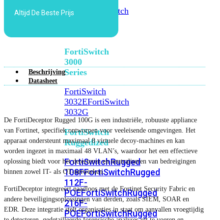
FortiSwitch
2048F
FortiSwitch
Altijd De Beste Prijs
2048F-
B2F
FortiSwitch
3000
Series
Beschrijving
Datasheet
FortiSwitch
3032E
FortiSwitch
3032G
De FortiDeceptor Rugged 100G is een industriële, robuuste appliance
van Fortinet, specifiek ontworpen voor veeleisende omgevingen. Het
FortiSwitch
apparaat ondersteunt maximaal 8 virtuele decoy-machines en kan
Ruggedized
worden ingezet in maximaal 48 VLAN’s, waardoor het een effectieve
FortiSwitchRugged
oplossing biedt voor het detecteren en neutraliseren van bedreigingen
108F
FortiSwitchRugged
binnen zowel IT- als OT-netwerken.
112F-
FortiDeceptor integreert naadloos met de Fortinet Security Fabric en
POE
FortiSwitchRugged
andere beveiligingsoplossingen van derden, zoals SIEM, SOAR en
216F-
EDR. Deze integratie stelt organisaties in staat om aanvallen vroegtijdig
POE
FortiSwitchRugged
te detecteren, gedetailleerde forensische analyses uit te voeren en