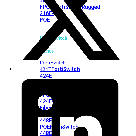
248E-
FPOE
FortiSwitchRugged
216F-
POE
FortiSwitch
400
Series
FortiSwitch
FortiSwitch
424E
424E-
POE
FortiSwitch
424E-
FPOE
FortiSwitch
424E-
Fiber
FortiSwitch
448E
FortiSwitch
448E-
POE
FortiSwitch
448E-