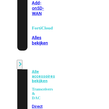
Add-
on
SD-
WAN
FortiCloud
Alles
bekijken
Accessoires
Alle
accessoires
bekijken
Transceivers
&
DAC
Direct