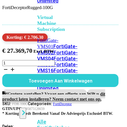
Unlimited
FortiDeceptorRugged-100G
Virtual
Machine
Subscription
Korting: € 2.706,30
FortiGate-
FortiGate-
VMS01
€
27.369,70
VMS02
FortiGate-
VMS04
FortiGate-
FortiDeceptorRugged-
VMS08
FortiGate-
100G
VMS16
FortiGate-
aantal
VMS32
FortiGate-
Toevoegen Aan Winkelwagen
VMS
Unlimited
Grotere aantallen? Vraag een offerte aan.
Wilt u dit
product laten installeren? Neem contact met ons op.
SKU:
Categorieën:
FDR-100G
FortiDeceptor
Switch
GTIN/UPC:
195875128659
* Korting Wordt Berekend Vanaf De Adviesprijs Exclusief BTW.
Alle
Delen: