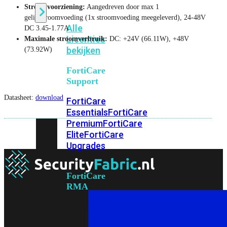
Stroomvoorziening:
Aangedreven door max 1
gelijkstroomvoeding (1x stroomvoeding meegeleverd), 24-48V
Alle
DC 3.45-1.77A
Licenties
Maximale stroomverbruik:
DC: +24V (66.11W), +48V
bekijken
(73.92W)
FortiCare
Support
Datasheet:
download
FortiCare
Essentials
FortiCare
Premium
FortiCare
Elite
FortiCare
Upgrades
FortiCare
RMA
FortiCare
1