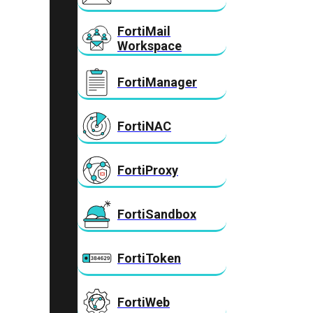
FortiMail
Workspace
FortiManager
FortiNAC
FortiProxy
FortiSandbox
FortiToken
FortiWeb