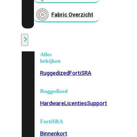
Fabric Overzicht
Industrieel
Alles
bekijken
Ruggedized
FortiSRA
Ruggedized
Hardware
Licenties
Support
FortiSRA
Binnenkort