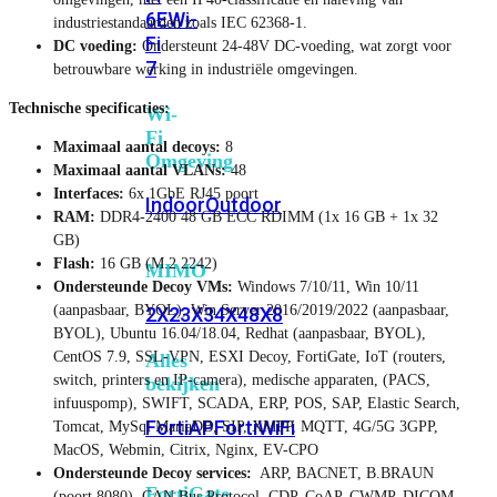
6E
Wi-
industriestandaarden zoals IEC 62368-1.
Fi
DC voeding:
Ondersteunt 24-48V DC-voeding, wat zorgt voor
7
betrouwbare werking in industriële omgevingen.
Technische specificaties:
Wi-
Fi
Maximaal aantal decoys:
8
Omgeving
Maximaal aantal VLANs:
48
Interfaces:
6x 1GbE RJ45 poort
Indoor
Outdoor
RAM:
DDR4-2400 48 GB ECC RDIMM (1x 16 GB + 1x 32
GB)
Flash:
16 GB (M.2 2242)
MIMO
Ondersteunde Decoy VMs:
Windows 7/10/11, Win 10/11
(aanpasbaar, BYOL), Win Server 2016/2019/2022 (aanpasbaar,
2X2
3X3
4X4
8X8
BYOL), Ubuntu 16.04/18.04, Redhat (aanpasbaar, BYOL),
CentOS 7.9, SSL-VPN, ESXI Decoy, FortiGate, IoT (routers,
Alles
switch, printers en IP-camera), medische apparaten, (PACS,
bekijken
infuuspomp), SWIFT, SCADA, ERP, POS, SAP, Elastic Search,
FortiAP
FortiWiFi
Tomcat, MySql MariaDB, SIP, XMPP, MQTT, 4G/5G 3GPP,
MacOS, Webmin, Citrix, Nginx, EV-CPO
Ondersteunde Decoy services:
ARP, BACNET, B.BRAUN
FortiGate
(poort 8080), CAN Bus Protocol, CDP, CoAP, CWMP, DICOM