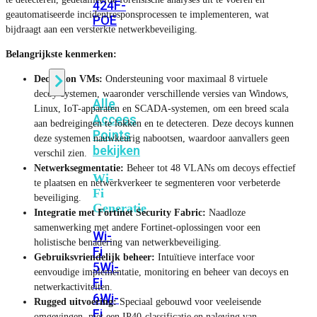
424F-
geautomatiseerde incidentresponsprocessen te implementeren, wat
POE
bijdraagt aan een versterkte netwerkbeveiliging.
Belangrijkste kenmerken:
WiFi
Deception VMs:
Ondersteuning voor maximaal 8 virtuele
decoy-systemen, waaronder verschillende versies van Windows,
Alle
Linux, IoT-apparaten en SCADA-systemen, om een breed scala
Access
aan bedreigingen te lokken en te detecteren. Deze decoys kunnen
Points
deze systemen nauwkeurig nabootsen, waardoor aanvallers geen
bekijken
verschil zien.
Netwerksegmentatie:
Beheer tot 48 VLANs om decoys effectief
Wi-
te plaatsen en netwerkverkeer te segmenteren voor verbeterde
Fi
beveiliging.
Generatie
Integratie met Fortinet Security Fabric:
Naadloze
samenwerking met andere Fortinet-oplossingen voor een
Wi-
holistische benadering van netwerkbeveiliging.
Fi
Gebruiksvriendelijk beheer:
Intuïtieve interface voor
5
Wi-
eenvoudige implementatie, monitoring en beheer van decoys en
Fi
netwerkactiviteiten.
6
Wi-
Rugged uitvoering:
Speciaal gebouwd voor veeleisende
Fi
omgevingen, met een IP40-classificatie en naleving van