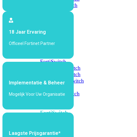
648F
FortiSwitch
648F-
FPOE
18 Jaar Ervaring
FortiSwitch
1000
Officeel Fortinet Partner
Series
FortiSwitch
1024E
FortiSwitch
1048E
FortiSwitch
T1024E
FortiSwitch
Implementatie & Beheer
T1024F-
FPOE
FortiSwitch
Mogelijk Voor Uw Organisatie
1048G
FortiSwitch
2000
Series
Laagste Prijsgarantie*