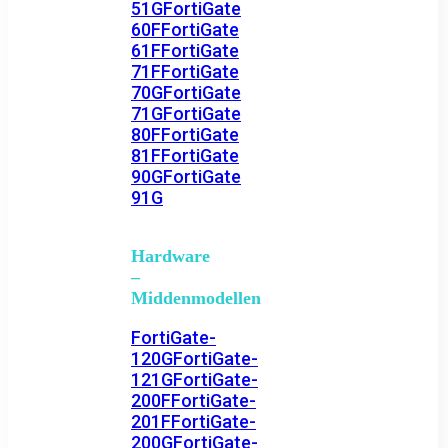
51G
FortiGate
60F
FortiGate
61F
FortiGate
71F
FortiGate
70G
FortiGate
71G
FortiGate
80F
FortiGate
81F
FortiGate
90G
FortiGate
91G
Hardware
–
Middenmodellen
FortiGate-
120G
FortiGate-
121G
FortiGate-
200F
FortiGate-
201F
FortiGate-
200G
FortiGate-