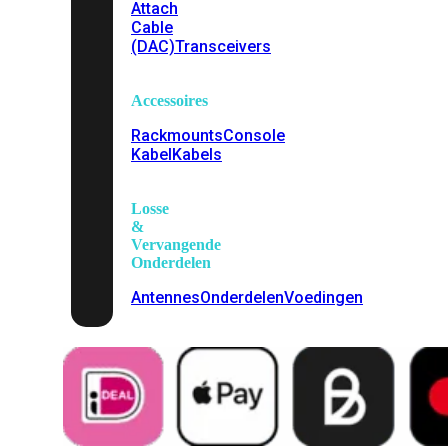
Attach
Cable
(DAC)
Transceivers
Accessoires
Rackmounts
Console
Kabel
Kabels
Losse
&
Vervangende
Onderdelen
Antennes
Onderdelen
Voedingen