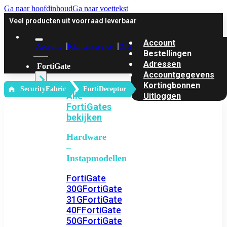
Ga naar hoofdinhoud
Ga naar voettekst
Veel producten uit voorraad leverbaar
Account
Account
Klantenservice
Offerte
Bestellingen
Adressen
FortiGate
Accountgegevens
Kortingbonnen
‎ SecurityFabric
FortiDeceptor
Alle
Uitloggen
FortiGates
bekijken
Hardware
–
Instapmodellen
FortiGate
30G
FortiGate
31G
FortiGate
40F
FortiGate
50G
FortiGate