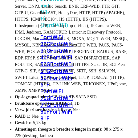
met
Server, DNP3, Elastic Search, ENIP, ERP-WEB, FTP, GIT,
Wi-
GTP-U, Guardian-AST, HoneyDoc, HTTP, HTTP (APACHE),
Fi
HTTPS, ICMP, IEC104, IIS (HTTP), IIS (HTTPS),
(FortiWiFi)
Infusiepomp (FTP), Infusiepomp (Telnet), IP Camera-WEB,
IPMI, Jetdirect, KAMSTRUP, Lantronix Discovery Protocol,
FortiWiFi
LOGON, MariaDB, MODBUS, MOXA, MQTT WEB, MSSQL,
30G
FortiWiFi
MYSQL, NBNSSpoofSpotter, NextEPC WEB, PACS, PACS-
31G
FortiWiFi
WEB, POS-WEB, Printer-WEB, PROFINET, RADIUS, RARP,
40F
FortiWiFi
RDP, RTSP, S7COMM, SAMBA, SAP DISPATCHER, SAP
50G
FortiWiFi
ROUTER, SAP WEB, SAP WEB HTTPS, ScadaBR, SCTP en
51G
FortiWiFi
GTP-C, SIP, SMB, SMTP, SNMP, SRTP, SSH, SSLVPN,
60F
FortiWiFi
SWIFT Lite2, TCPListener, Telnet, TFTP, TOMCAT (HTTP),
61F
TOMCAT (HTTPS), TP-LINK WEB, TRICONEX, UPnP, vnc,
XMPP, XMPP WEB
FortiWiFi
Opslagcapaciteit:
1 TB (1x 1 TB SATA SSD)
70G
FortiWiFi
Bruikbare opslag (na RAID):
1 TB
71G
FortiWiFi
Verwijderbare harde schijven:
Nee
80F
FortiWiFi
RAID 1:
Nee
81F
Gewicht:
5,73 kg
Afmetingen (hoogte x breedte x lengte in mm):
98 x 275 x
225 (desktop, fanless)
Licentie