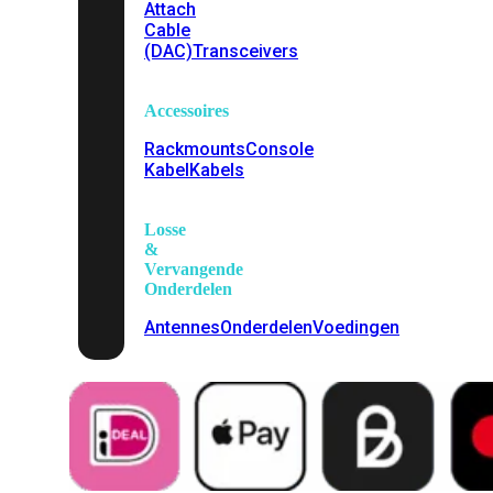
Attach
Cable
(DAC)
Transceivers
Accessoires
Rackmounts
Console
Kabel
Kabels
Losse
&
Vervangende
Onderdelen
Antennes
Onderdelen
Voedingen