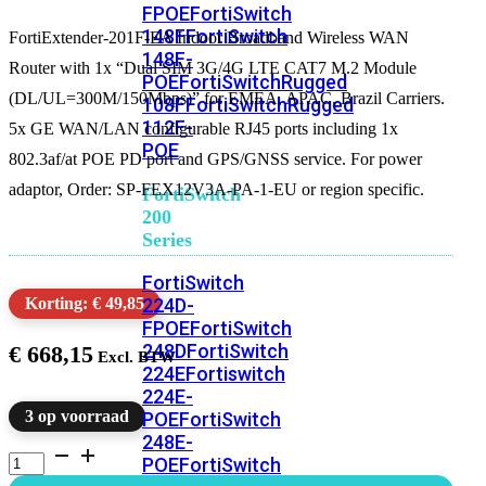
FPOE
FortiSwitch
148F
FortiSwitch
FortiExtender-201F-EA Indoor Broadband Wireless WAN
148F-
Router with 1x “Dual SIM 3G/4G LTE CAT7 M.2 Module
POE
FortiSwitchRugged
(DL/UL=300M/150Mbps)” for EMEA, APAC, Brazil Carriers.
108F
FortiSwitchRugged
112F-
5x GE WAN/LAN configurable RJ45 ports including 1x
POE
802.3af/at POE PD port and GPS/GNSS service. For power
adaptor, Order: SP-FEX12V3A-PA-1-EU or region specific.
FortiSwitch
200
Series
FortiSwitch
224D-
Korting: € 49,85
FPOE
FortiSwitch
248D
FortiSwitch
€
668,15
224E
Fortiswitch
224E-
3 op voorraad
POE
FortiSwitch
248E-
FortiExtender-
POE
FortiSwitch
201F-