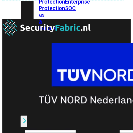
Protection
Enterprise
Protection
SOC
as
a
Service
Alles
bekijken
FortiCare
Security
Bundels
SOC
as
a
Service
Endpoint
Beveiliging