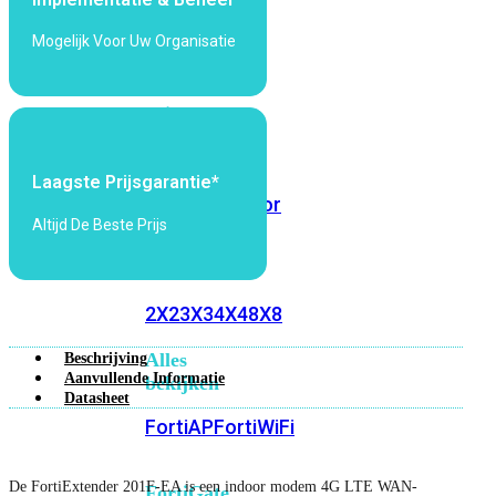
6E
Wi-
Mogelijk Voor Uw Organisatie
Fi
7
Wi-
Fi
Omgeving
Laagste Prijsgarantie*
Indoor
Outdoor
Altijd De Beste Prijs
MIMO
2X2
3X3
4X4
8X8
Alles
Beschrijving
Aanvullende Informatie
bekijken
Datasheet
FortiAP
FortiWiFi
De FortiExtender 201F‑EA is een indoor modem 4G LTE WAN-
FortiGate