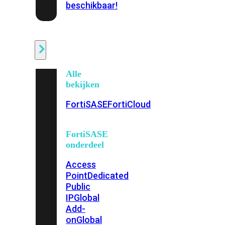
beschikbaar!
Cloud
Alle
bekijken
FortiSASE
FortiCloud
FortiSASE
onderdeel
Access
Point
Dedicated
Public
IP
Global
Add-
on
Global