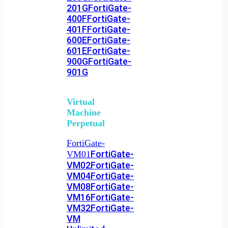
201G
FortiGate-
400F
FortiGate-
401F
FortiGate-
600E
FortiGate-
601E
FortiGate-
900G
FortiGate-
901G
Virtual
Machine
Perpetual
FortiGate-
FortiGate-
VM01
VM02
FortiGate-
VM04
FortiGate-
VM08
FortiGate-
VM16
FortiGate-
VM32
FortiGate-
VM