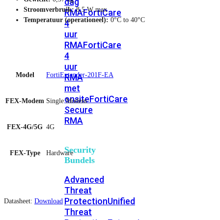
dag
Stroomverbruik:
8,5 W max
RMA
FortiCare
Temperatuur (operationeel):
0°C to 40°C
4
uur
RMA
FortiCare
4
uur
Model
FortiExtender-201F-EA
RMA
met
onsite
FortiCare
FEX-Modem
Single Modem
Secure
RMA
FEX-4G/5G
4G
Security
FEX-Type
Hardware
Bundels
Advanced
Threat
Protection
Unified
Datasheet:
Download
Threat