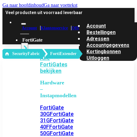
Ga naar hoofdinhoud
Ga naar voettekst
Veel producten uit voorraad leverbaar
Account
Account
Klantenservice
Offerte
Bestellingen
Adressen
FortiGate
Accountgegevens
Kortingbonnen
‎ SecurityFabric
FortiExtender
Alle
Uitloggen
FortiGates
bekijken
Hardware
–
Instapmodellen
FortiGate
30G
FortiGate
31G
FortiGate
40F
FortiGate
50G
FortiGate