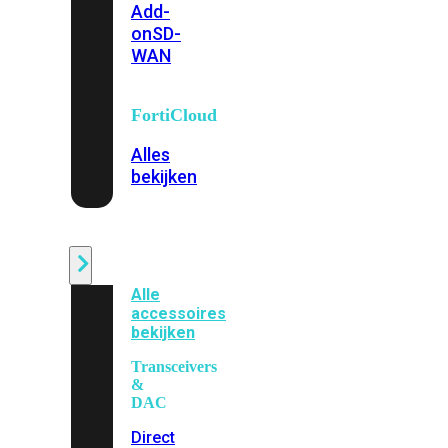
Add-
on
SD-
WAN
FortiCloud
Alles
bekijken
Accessoires
Alle
accessoires
bekijken
Transceivers
&
DAC
Direct