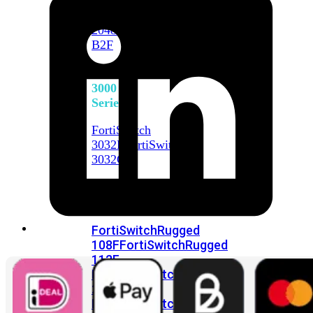
FortiSwitch
2048F
FortiSwitch
2048F-
B2F
FortiSwitch
3000
Series
FortiSwitch
3032E
FortiSwitch
3032G
FortiSwitch
Ruggedized
FortiSwitchRugged
108F
FortiSwitchRugged
112F-
POE
FortiSwitchRugged
216F-
POE
FortiSwitchRugged