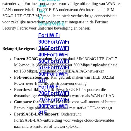
extender van Fortinet, ontworpen voor veilige uitbreiding van WAN- en
met
LAN-connectiviteit. De 201F-EA ondersteunt één interne dual‑SIM
Wi-
3G/4G LTE CAT-7 M.2 module en biedt veerkrachtige connectiviteit
Fi
voor zakelijke netwerkomgevingen met integratie in de Fortinet
(FortiWiFi)
Security Fabric voor uniforme beveiliging en beheer.
FortiWiFi
30G
FortiWiFi
31G
FortiWiFi
Belangrijke eigenschappen:
40F
FortiWiFi
Intern 3G/4G modem:
Interne dual‑SIM 3G/4G LTE CAT‑7
50G
FortiWiFi
M.2-module (downloadsnelheid tot 300 Mbps / uploadsnelheid
51G
FortiWiFi
tot 150 Mbps), afgestemd op EMEA/APAC-netwerken.
60F
FortiWiFi
PoE-ondersteuning:
Kan gebruik maken van IEEE 802.3af
61F
Power-over-Ethernet als stroomvoorziening
FortiWiFi
Poortbeschikbaarheid:
Bevat 5 GE RJ‑45-poorten die
70G
FortiWiFi
dynamisch geconfigureerd kunnen worden als WAN of LAN.
71G
FortiWiFi
Compacte form factor:
Geschikt voor wall‑mount of bureau.
80F
FortiWiFi
Eenvoudige plaatsing op locaties met sterke LTE‑ontvangst
81F
FortiSASE-LAN support:
Ondersteunt
FortiSASE‑LAN‑uitbreiding voor veilige cloud‑deliverables
naar micro‑kantoren of telewerkplekken
Licentie