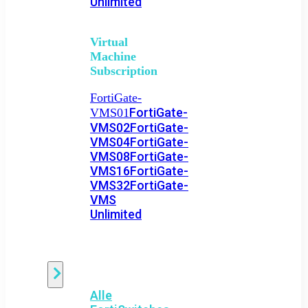
Unlimited
Virtual
Machine
Subscription
FortiGate-
FortiGate-
VMS01
VMS02
FortiGate-
VMS04
FortiGate-
VMS08
FortiGate-
VMS16
FortiGate-
VMS32
FortiGate-
VMS
Unlimited
Switch
Alle