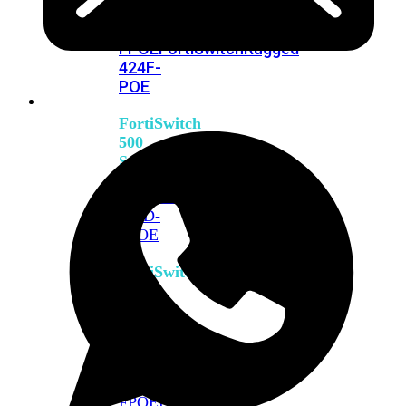
FPOE
FortiSwitch
M426E-
FPOE
FortiSwitchRugged
424F-
POE
FortiSwitch
500
Series
FortiSwitch
548D-
FPOE
FortiSwitch
600
Series
FortiSwitch
624F
FortiSwitch
624F-
FPOE
FortiSwitch