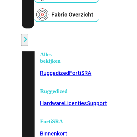
Fabric Overzicht
Industrieel
Alles
bekijken
Ruggedized
FortiSRA
Ruggedized
Hardware
Licenties
Support
FortiSRA
Binnenkort