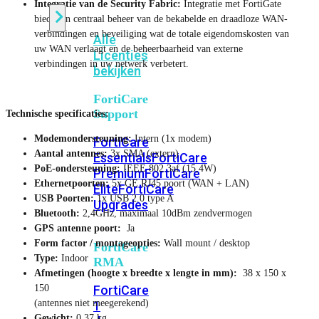
Integratie van de Security Fabric:
Integratie met FortiGate
biedt een centraal beheer van de bekabelde en draadloze WAN-
verbindingen en beveiliging wat de totale eigendomskosten van
Alle
uw WAN verlaagt en de beheerbaarheid van externe
Licenties
verbindingen in uw netwerk verbetert.
bekijken
FortiCare
Support
Technische specificaties:
Modemondersteuning:
Intern (1x modem)
FortiCare
Aantal antennes:
3x SMA (extern)
Essentials
FortiCare
PoE-ondersteuning:
IEEE 802.3af (15,4W)
Premium
FortiCare
Ethernetpoorten:
5x GE RJ45 poort (WAN + LAN)
Elite
FortiCare
USB Poorten:
1x USB 2.0 type A
Upgrades
Bluetooth:
2,4GHz, maximaal 10dBm zendvermogen
GPS antenne
poort:
Ja
Form factor / montageopties:
Wall mount / desktop
FortiCare
Type:
Indoor
RMA
Afmetingen (hoogte x breedte x lengte in mm):
38 x 150 x
150
FortiCare
(antennes niet meegerekend)
1
Gewicht:
0,37 kg