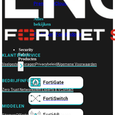
Prem
FortiCloud
Alles
bekijken
FortiClient
FortiEndpoint
Security
Fabric
KLANTENSERVICE
Producten
Veelgestelde vragen
Privacybeleid
Algemene Voorwaarden
BEDRIJFINFO
FortiGate
Zero Trust Networks
Wifi Experts B.V.
Contact
FortiSwitch
MIDDELEN
FortiAP