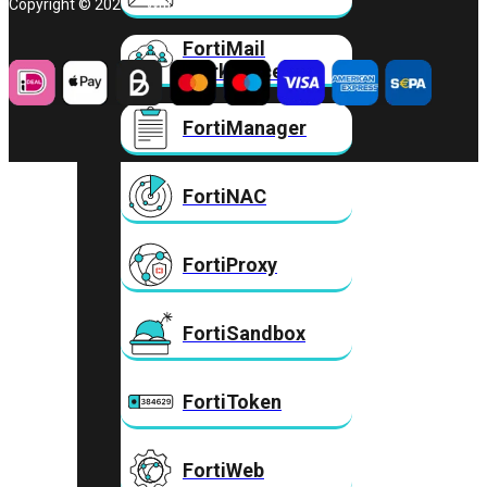
Copyright © 2026 – Wifi Experts B.V.
FortiMail
Workspace
FortiManager
FortiNAC
FortiProxy
FortiSandbox
FortiToken
FortiWeb