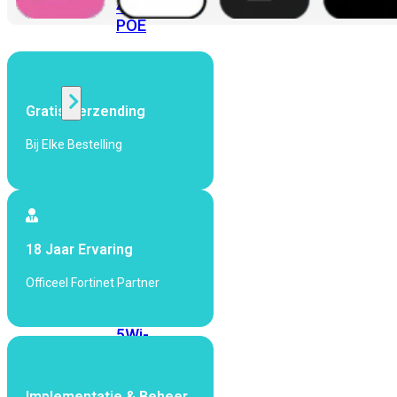
424F-
POE
WiFi
Gratis Verzending
Alle
Bij Elke Bestelling
Access
Points
bekijken
Wi-
Fi
18 Jaar Ervaring
Generatie
Officeel Fortinet Partner
Wi-
Fi
5
Wi-
Fi
6
Wi-
Fi
Implementatie & Beheer