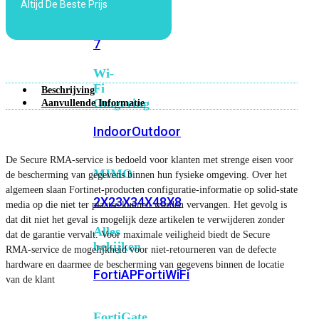
Altijd De Beste Prijs
6E
Wi-
Fi
7
Wi-
Fi
Beschrijving
Omgeving
Aanvullende Informatie
Indoor
Outdoor
De Secure RMA-service is bedoeld voor klanten met strenge eisen voor
MIMO
de bescherming van gegevens binnen hun fysieke omgeving. Over het
algemeen slaan Fortinet-producten configuratie-informatie op solid-state
2X2
3X3
4X4
8X8
media op die niet ter plaatse kunnen worden vervangen. Het gevolg is
dat dit niet het geval is mogelijk deze artikelen te verwijderen zonder
Alles
dat de garantie vervalt. Voor maximale veiligheid biedt de Secure
bekijken
RMA-service de mogelijkheid voor niet-retourneren van de defecte
hardware en daarmee de bescherming van gegevens binnen de locatie
FortiAP
FortiWiFi
van de klant
FortiGate