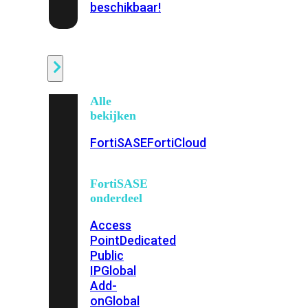
beschikbaar!
Cloud
Alle
bekijken
FortiSASE
FortiCloud
FortiSASE
onderdeel
Access
Point
Dedicated
Public
IP
Global
Add-
on
Global