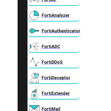
FortiAnalyzer
FortiAuthenticator
FortiADC
FortiDDoS
FortiDeceptor
FortiExtender
FortiMail