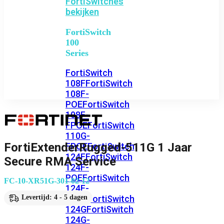
FortiSwitches
bekijken
FortiSwitch
100
Series
FortiSwitch
108F
FortiSwitch
108F-
POE
FortiSwitch
108F-
FPOE
FortiSwitch
110G-
FortiExtenderRugged-511G 1 Jaar
FPOE
FortiSwitch
124F
FortiSwitch
Secure RMA Service
124F-
POE
FortiSwitch
FC-10-XR51G-301-02-12
124F-
FPOE
FortiSwitch
Levertijd: 4 - 5 dagen
124G
FortiSwitch
124G-