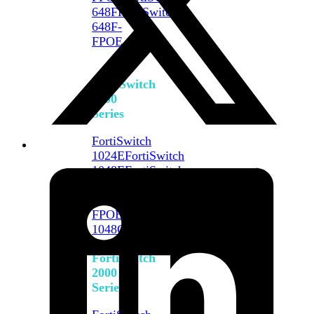
648F
FortiSwitch
648F-
FPOE
FortiSwitch
1000
Series
FortiSwitch
1024E
FortiSwitch
1048E
FortiSwitch
T1024E
FortiSwitch
T1024F-
FPOE
FortiSwitch
1048G
FortiSwitch
2000
Series