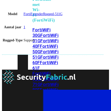
met
Wi-
Model
FortiExtenderRugged-511G
Fi
(FortiWiFi)
Aantal jaar
1
FortiWiFi
30G
FortiWiFi
31G
FortiWiFi
Rugged-Type
Support
40F
FortiWiFi
50G
FortiWiFi
51G
FortiWiFi
60F
FortiWiFi
61F
FortiWiFi
70G
FortiWiFi
71G
FortiWiFi
80F
FortiWiFi
81F
Licentie