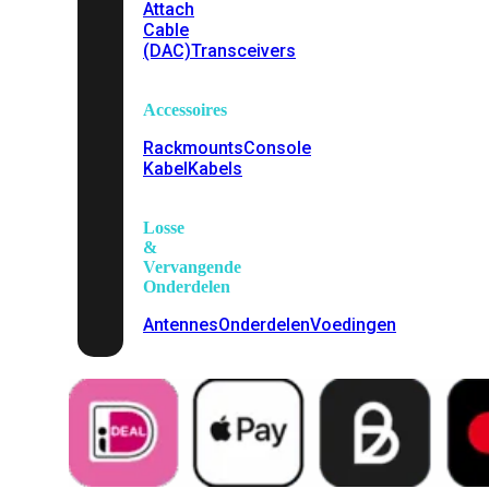
Attach
Cable
(DAC)
Transceivers
Accessoires
Rackmounts
Console
Kabel
Kabels
Losse
&
Vervangende
Onderdelen
Antennes
Onderdelen
Voedingen