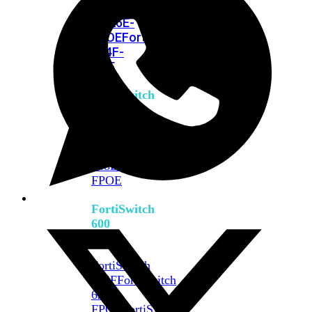
FPOE
FortiSwitch
M426E-
FPOE
FortiSwitchRugged
424F-
POE
FortiSwitch
500
Series
FortiSwitch
548D-
FPOE
FortiSwitch
600
Series
FortiSwitch
624F
FortiSwitch
624F-
FPOE
FortiSwitch