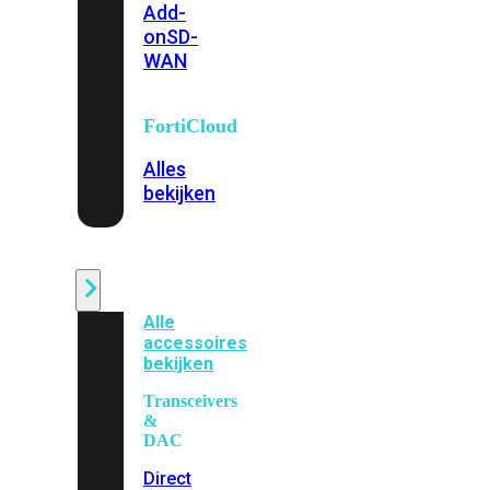
Add-
on
SD-
WAN
FortiCloud
Alles
bekijken
Accessoires
Alle
accessoires
bekijken
Transceivers
&
DAC
Direct