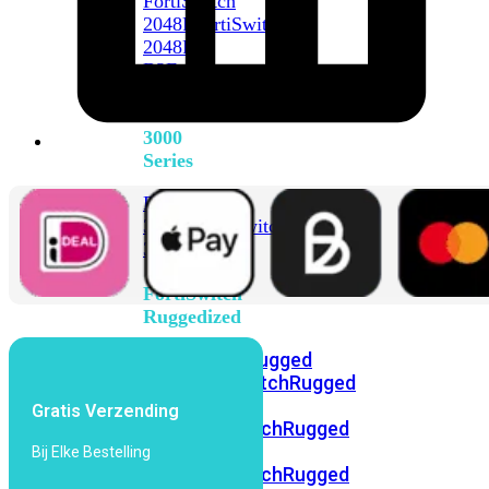
FortiSwitch
2048F
FortiSwitch
2048F-
B2F
FortiSwitch
3000
Series
FortiSwitch
3032E
FortiSwitch
3032G
FortiSwitch
Ruggedized
FortiSwitchRugged
108F
FortiSwitchRugged
112F-
Gratis Verzending
POE
FortiSwitchRugged
216F-
Bij Elke Bestelling
POE
FortiSwitchRugged