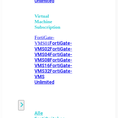
Unlimited
Virtual
Machine
Subscription
FortiGate-
FortiGate-
VMS01
VMS02
FortiGate-
VMS04
FortiGate-
VMS08
FortiGate-
VMS16
FortiGate-
VMS32
FortiGate-
VMS
Unlimited
Switch
Alle