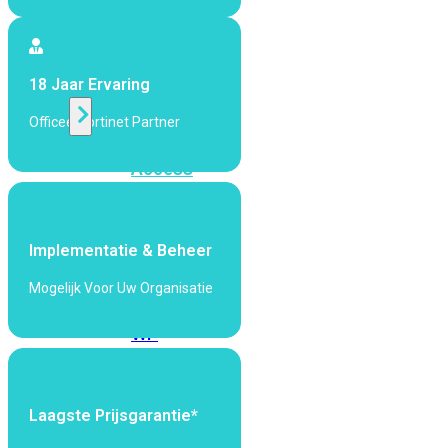
424F-
POE
18 Jaar Ervaring
WiFi
Officeel Fortinet Partner
Alle
Access
Points
bekijken
Implementatie & Beheer
Wi-
Fi
Mogelijk Voor Uw Organisatie
Generatie
Wi-
Fi
5
Wi-
Fi
Laagste Prijsgarantie*
6
Wi-
Fi