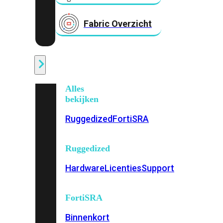
Fabric Overzicht
Industrieel
Alles
bekijken
Ruggedized
FortiSRA
Ruggedized
Hardware
Licenties
Support
FortiSRA
Binnenkort