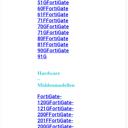
51G
FortiGate
60F
FortiGate
61F
FortiGate
71F
FortiGate
70G
FortiGate
71G
FortiGate
80F
FortiGate
81F
FortiGate
90G
FortiGate
91G
Hardware
–
Middenmodellen
FortiGate-
120G
FortiGate-
121G
FortiGate-
200F
FortiGate-
201F
FortiGate-
200G
FortiGate-