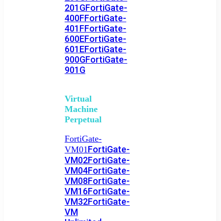
201G
FortiGate-
400F
FortiGate-
401F
FortiGate-
600E
FortiGate-
601E
FortiGate-
900G
FortiGate-
901G
Virtual
Machine
Perpetual
FortiGate-
FortiGate-
VM01
VM02
FortiGate-
VM04
FortiGate-
VM08
FortiGate-
VM16
FortiGate-
VM32
FortiGate-
VM