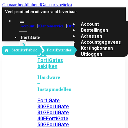
Ga naar hoofdinhoud
Ga naar voettekst
Veel producten uit voorraad leverbaar
Account
Account
Klantenservice
Offerte
Bestellingen
Adressen
FortiGate
Accountgegevens
Kortingbonnen
‎ SecurityFabric
FortiExtender
Alle
Uitloggen
FortiGates
bekijken
Hardware
–
Instapmodellen
FortiGate
30G
FortiGate
31G
FortiGate
40F
FortiGate
50G
FortiGate