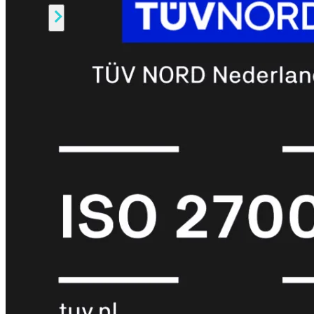
Alle
Licenties
bekijken
FortiCare
Support
FortiCare
Essentials
FortiCare
Premium
FortiCare
Elite
FortiCare
Upgrades
FortiCare
RMA
FortiCare
1