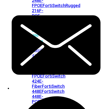
248E-
FPOE
FortiSwitchRugged
216F-
POE
FortiSwitch
400
Series
FortiSwitch
FortiSwitch
424E
424E-
POE
FortiSwitch
424E-
FPOE
FortiSwitch
424E-
Fiber
FortiSwitch
448E
FortiSwitch
448E-
POE
FortiSwitch
448E-