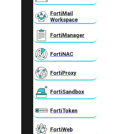
FortiMail
Workspace
FortiManager
FortiNAC
FortiProxy
FortiSandbox
FortiToken
FortiWeb