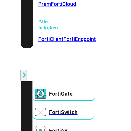
Prem
FortiCloud
Alles
bekijken
FortiClient
FortiEndpoint
Security
Fabric
Producten
FortiGate
FortiSwitch
FortiAP