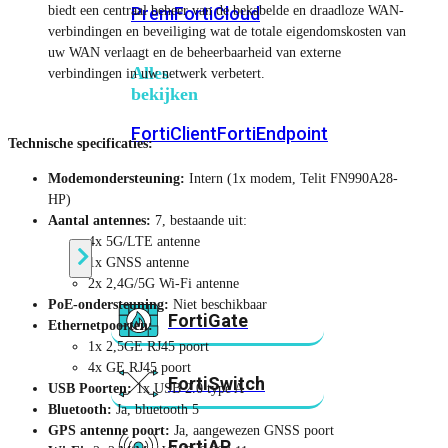
biedt een centraal beheer van de bekabelde en draadloze WAN-
Prem
FortiCloud
verbindingen en beveiliging wat de totale eigendomskosten van
uw WAN verlaagt en de beheerbaarheid van externe
Alles
verbindingen in uw netwerk verbetert.
bekijken
FortiClient
FortiEndpoint
Technische specificaties:
Modemondersteuning:
Intern (1x modem, Telit FN990A28-
Security
HP)
Fabric
Aantal antennes:
7, bestaande uit:
Producten
4x 5G/LTE antenne
1x GNSS antenne
2x 2,4G/5G Wi-Fi antenne
PoE-ondersteuning:
Niet beschikbaar
FortiGate
Ethernetpoorten:
1x 2,5GE RJ45 poort
4x GE RJ45 poort
FortiSwitch
USB Poorten:
1x USB 2.0 type A
Bluetooth:
Ja, bluetooth 5
GPS antenne
poort:
Ja, aangewezen GNSS poort
FortiAP