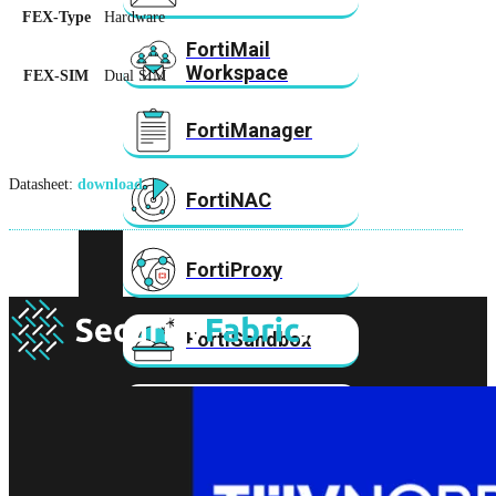
FEX-Type
Hardware
FortiMail
Workspace
FEX-SIM
Dual SIM
FortiManager
Datasheet:
download
FortiNAC
FortiProxy
FortiSandbox
FortiToken
FortiWeb