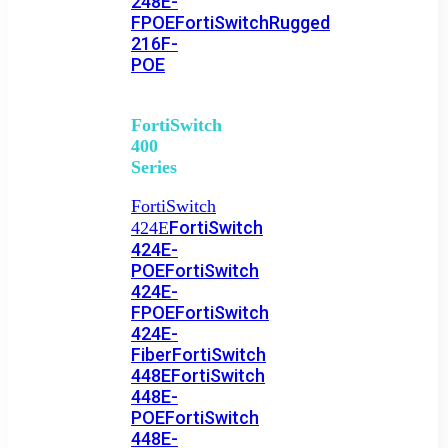
248E-
FPOE
FortiSwitchRugged
216F-
POE
FortiSwitch
400
Series
FortiSwitch
FortiSwitch
424E
424E-
POE
FortiSwitch
424E-
FPOE
FortiSwitch
424E-
Fiber
FortiSwitch
448E
FortiSwitch
448E-
POE
FortiSwitch
448E-