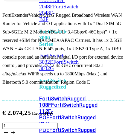
FortiSwitch
2048F
FortiSwitch
2048F-
FortiExtenderVehicle-511G Rugged Broadband Wireless WAN
B2F
Router for Vehicle and OT applications with 1x “Dual SIM 5G
FortiSwitch
Sub-6GHz M.2 Module (DL/UL=3.4Gbps/0.46Gbps)” + 1x
3000
reserved eSIM for NA/EMEA/APAC Carriers. It has 1x 2.5GE
Series
WAN + 4x GE LAN RJ45 ports, 1x USB2.0 Type A, 1x DB9
FortiSwitch
console port and an industrial digital I/O port for external device
3032E
FortiSwitch
control, and provides 2×2 2.4/5GHz concurrent 802.11
3032G
a/b/g/n/ac/ax WiFi6 speeds up to 1800Mbps (Max.) and
FortiSwitch
Bluetooth 5.0 communication. Region Code E
Ruggedized
FortiSwitchRugged
108F
FortiSwitchRugged
112F-
€
2.074,25
POE
FortiSwitchRugged
216F-
FortiExtenderVehicle-
POE
FortiSwitchRugged
511G