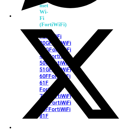
met
Wi-
Fi
(FortiWiFi)
FortiWiFi
30G
FortiWiFi
31G
FortiWiFi
40F
FortiWiFi
50G
FortiWiFi
51G
FortiWiFi
60F
FortiWiFi
61F
FortiWiFi
70G
FortiWiFi
71G
FortiWiFi
80F
FortiWiFi
81F
Licentie