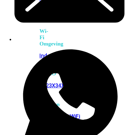
6E
Wi-
Fi
7
Wi-
Fi
Omgeving
Indoor
Outdoor
MIMO
2X2
3X3
4X4
8X8
Alles
bekijken
FortiAP
FortiWiFi
FortiGate