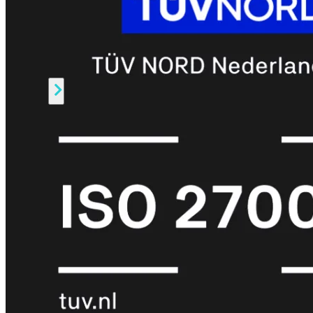
Fabric Overzicht
Industrieel
Alles
bekijken
Ruggedized
FortiSRA
Ruggedized
Hardware
Licenties
Support
FortiSRA
Binnenkort