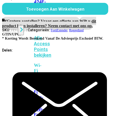
424F-
aantal
POE
Toevoegen Aan Winkelwagen
Grotere aantallen? Vraag een offerte aan.
Wilt u dit
WiFi
product laten installeren? Neem contact met ons op.
SKU:
Categorieën:
FEV-511G-E
FortiExtender
,
Ruggedized
GTIN/UPC:
Alle
* Korting Wordt Berekend Vanaf De Adviesprijs Exclusief BTW.
Access
Points
Delen:
bekijken
Wi-
Fi
Generatie
Wi-
Fi
5
Wi-
Fi
6
Wi-
Fi