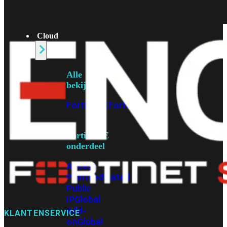
beschikbaar!
Cloud
Alle
bekijken
FortiSASE
FortiCloud
FortiSASE
onderdeel
Access
Point
Dedicated
Public
IP
Global
Add-
KLANTENSERVICE
on
Global