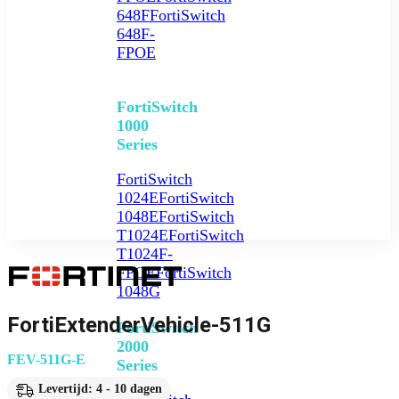
648F
FortiSwitch
648F-
FPOE
FortiSwitch
1000
Series
FortiSwitch
1024E
FortiSwitch
1048E
FortiSwitch
T1024E
FortiSwitch
T1024F-
FPOE
FortiSwitch
1048G
FortiExtenderVehicle-511G
FortiSwitch
2000
FEV-511G-E
Series
Levertijd: 4 - 10 dagen