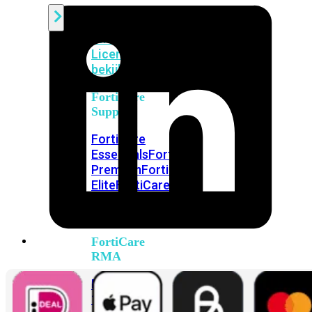
Alle
Licenties
bekijken
FortiCare
Support
FortiCare
Essentials
FortiCare
Premium
FortiCare
Elite
FortiCare
Upgrades
FortiCare
RMA
FortiCare
1