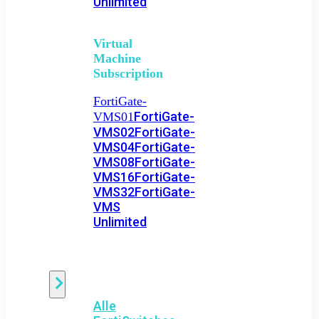
Unlimited
Virtual
Machine
Subscription
FortiGate-
FortiGate-
VMS01
VMS02
FortiGate-
VMS04
FortiGate-
VMS08
FortiGate-
VMS16
FortiGate-
VMS32
FortiGate-
VMS
Unlimited
Switch
Alle