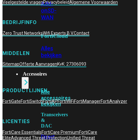
Veelgestelde vragen
Privacybeleid
Algemene Voorwaarden
Add-
on
SD-
WAN
BEDRIJFINFO
Zero Trust Networks
Wifi Experts B.V.
Contact
FortiCloud
Alles
MIDDELEN
bekijken
Sitemap
Offerte Aanvragen
KvK: 27306093
Accessoires
PRODUCTLIJNEN
Alle
accessoires
FortiGate
FortiSwitch
FortiAP
FortiWiFi
FortiManager
FortiAnalyzer
bekijken
Transceivers
&
LICENTIES
DAC
FortiCare Essentials
FortiCare Premium
FortiCare
Direct
Elite
Advanced Threat Protection
Unified Threat