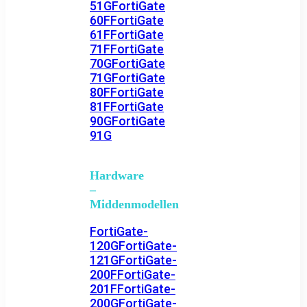
51G
FortiGate
60F
FortiGate
61F
FortiGate
71F
FortiGate
70G
FortiGate
71G
FortiGate
80F
FortiGate
81F
FortiGate
90G
FortiGate
91G
Hardware
–
Middenmodellen
FortiGate-
120G
FortiGate-
121G
FortiGate-
200F
FortiGate-
201F
FortiGate-
200G
FortiGate-