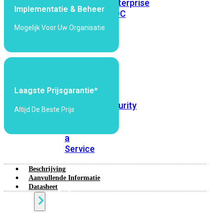
Protection
Enterprise
Implementatie & Beheer
Protection
SOC
as
Mogelijk Voor Uw Organisatie
a
Service
Alles
bekijken
Laagste Prijsgarantie*
FortiCare
Security
Altijd De Beste Prijs
Bundels
SOC
as
a
Service
Beschrijving
Aanvullende Informatie
Endpoint
Datasheet
Beveiliging