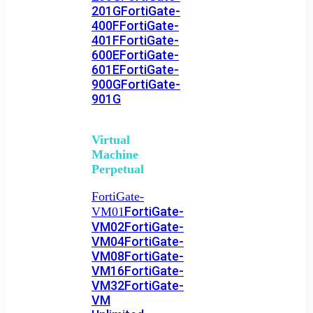
201G
FortiGate-
400F
FortiGate-
401F
FortiGate-
600E
FortiGate-
601E
FortiGate-
900G
FortiGate-
901G
Virtual
Machine
Perpetual
FortiGate-
FortiGate-
VM01
VM02
FortiGate-
VM04
FortiGate-
VM08
FortiGate-
VM16
FortiGate-
VM32
FortiGate-
VM