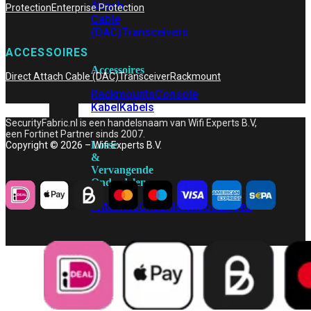
Attach
Protection
Enterprise Protection
Cable
(DAC)
Transceivers
ACCESSOIRES
Accessoires
Direct Attach Cable (DAC)
Transceiver
Rackmount
Rackmounts
Console
Kabel
Kabels
SecurityFabric.nl is een handelsnaam van Wifi Experts B.V,
een Fortinet Partner sinds 2007.
Losse
Copyright © 2026 – Wifi Experts B.V.
&
Vervangende
Onderdelen
Antennes
Onderdelen
Voedingen