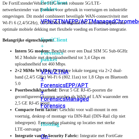
FortiClient
De FortiExtenderVehicle 511G is een robuuste 5G/LTE-
pakket
netwerkextender van Fortinet voor gebruik in voertuigen en industriële
omgevingen. Dit model combineert beveiligde WAN-connectiviteit met
VPN/ZTNA
EPP/APT
Managed
Chromeb
Wi-Fi 6 (2,4/5GHz), GPS/GNSS en digitale I/O en is ontworpen voor
optimale mobiele dekking met flexibele voeding en Fortinet-integratie.
FortiClient
Belangrijke eigenschappen:
+
Intern 5G modem:
Beschikt over een Dual SIM 5G Sub-6GHz
Forensics
M.2 Module met downloadsnelheid tot 3,4 Gbps en
pakket
uploadsnelheid tot 460 Mbps.
2×2 MiMo Wi-Fi 6:
Draadloze lokale toegang via 2×2 dual-
VPN/ZTNA
band (2,4/5 GHz) Wi-Fi 6 (802.11ax) tot 1,8 Gbps en Bluetooth
+
5.0
Forensics
EPP/APT
Poortbeschikbaarheid:
Bevat 5 GE RJ‑45-poorten die
+
geconfigureerd kunnen worden als WAN of LAN waaronder een
Forensics
Managed
2,5 GE RJ-45 poort.
Forensics
Compacte form factor:
Geschikt voor wall‑mount in een
voertuig, desktop of montage via DIN-Rail (DIN-Rail clip niet
inbegrepen). Eenvoudige plaatsing op locaties met sterke
Hosting
LTE‑ontvangst
On-
Integratie van de Security Fabric:
Integratie met FortiGate