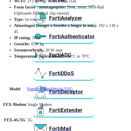
Wi-Fi:
2×2 MiMo, Wi-Fi 6 802.11ax
Form factor / montageopties:
Desk, muur, DIN-Rail
(Optionele DIN-Rail clip vereist)
FortiAnalyzer
Type:
In-voertuig
Afmetingen (hoogte x breedte x lengte in mm):
192 x 130 x
45
FortiAuthenticator
IP rating:
IP64
Gewicht:
0,96 kg
Stroomverbruik:
20 W max
FortiADC
Temperatuur (operationeel):
-40°C to 70°C
FortiDDoS
Model
FortiExtenderVehicle-511G
FortiDeceptor
FEX-Modem
Single Modem
FortiExtender
FEX-4G/5G
5G
FortiMail