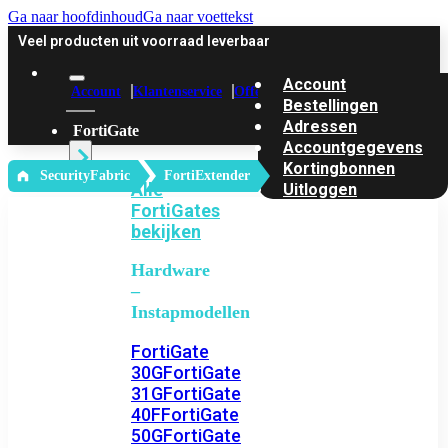
Ga naar hoofdinhoud
Ga naar voettekst
Veel producten uit voorraad leverbaar
Account
Account
Klantenservice
Offerte
Bestellingen
Adressen
FortiGate
Accountgegevens
Kortingbonnen
‎ SecurityFabric
FortiExtender
Alle
Uitloggen
FortiGates
bekijken
Hardware
–
Instapmodellen
FortiGate
30G
FortiGate
31G
FortiGate
40F
FortiGate
50G
FortiGate