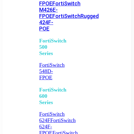
FPOE
FortiSwitch
M426E-
FPOE
FortiSwitchRugged
424F-
POE
FortiSwitch
500
Series
FortiSwitch
548D-
FPOE
FortiSwitch
600
Series
FortiSwitch
624F
FortiSwitch
624F-
FPOE
FortiSwitch