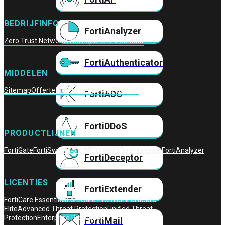
BEDRIJFINFO
FortiAnalyzer
Zero Trust Networks
Wifi Experts B.V.
Contact
FortiAuthenticator
MIDDELEN
Sitemap
Offerte Aanvragen
KvK: 27306093
FortiADC
FortiDDoS
PRODUCTLIJNEN
FortiGate
FortiSwitch
FortiAP
FortiWiFi
FortiManager
FortiAnalyzer
FortiDeceptor
LICENTIES
FortiExtender
FortiCare Essentials
FortiCare Premium
FortiCare
Elite
Advanced Threat Protection
Unified Threat
Protection
Enterprise Protection
FortiMail