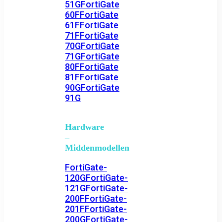
51G
FortiGate
60F
FortiGate
61F
FortiGate
71F
FortiGate
70G
FortiGate
71G
FortiGate
80F
FortiGate
81F
FortiGate
90G
FortiGate
91G
Hardware
–
Middenmodellen
FortiGate-
120G
FortiGate-
121G
FortiGate-
200F
FortiGate-
201F
FortiGate-
200G
FortiGate-