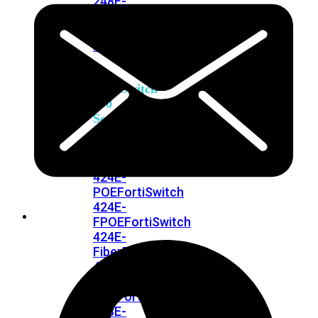
248E-
FPOE
FortiSwitchRugged
216F-
POE
FortiSwitch
400
Series
FortiSwitch
FortiSwitch
424E
424E-
POE
FortiSwitch
424E-
FPOE
FortiSwitch
424E-
Fiber
FortiSwitch
448E
FortiSwitch
448E-
POE
FortiSwitch
448E-