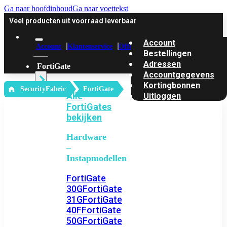
Ga naar hoofdinhoud
Ga naar voettekst
Veel producten uit voorraad leverbaar
Account
Account
Klantenservice
Offerte
Bestellingen
Adressen
FortiGate
Accountgegevens
Kortingbonnen
‎ SecurityFabric
FortiGate
Alle
Uitloggen
FortiGates
bekijken
Hardware
–
Instapmodellen
FortiGate
30G
FortiGate
31G
FortiGate
40F
FortiGate
50G
FortiGate