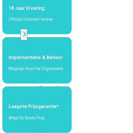
424F-
18 Jaar Ervaring
POE
Officeel Fortinet Partner
WiFi
Alle
Access
Points
Implementatie & Beheer
bekijken
Mogelijk Voor Uw Organisatie
Wi-
Fi
Generatie
Wi-
Fi
Laagste Prijsgarantie*
5
Wi-
Altijd De Beste Prijs
Fi
6
Wi-
Fi