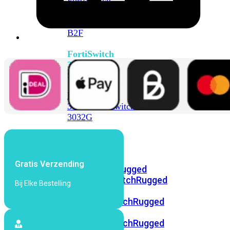
FortiSwitch
2048F
FortiSwitch
2048F-
B2F
FortiSwitch
3000
Series
FortiSwitch
3032E
FortiSwitch
3032G
FortiSwitch
Ruggedized
Gratis Verzending
FortiSwitchRugged
108F
FortiSwitchRugged
Bij Elke Bestelling
112F-
POE
FortiSwitchRugged
216F-
POE
FortiSwitchRugged