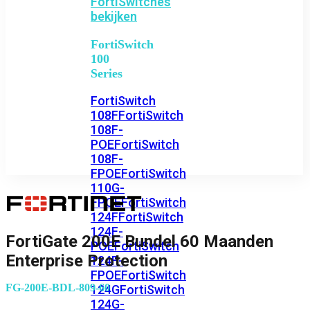
FortiSwitches
bekijken
FortiSwitch
100
Series
FortiSwitch
108F
FortiSwitch
108F-
POE
FortiSwitch
108F-
FPOE
FortiSwitch
110G-
FPOE
FortiSwitch
124F
FortiSwitch
124F-
FortiGate 200E Bundel 60 Maanden
POE
FortiSwitch
Enterprise Protection
124F-
FPOE
FortiSwitch
FG-200E-BDL-809-60
124G
FortiSwitch
124G-