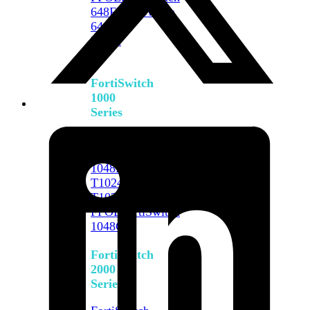
648F
FortiSwitch
648F-
FPOE
FortiSwitch
1000
Series
FortiSwitch
1024E
FortiSwitch
1048E
FortiSwitch
T1024E
FortiSwitch
T1024F-
FPOE
FortiSwitch
1048G
FortiSwitch
2000
Series