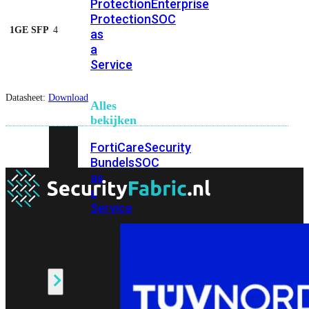
Protection
Enterprise
Protection
SOC
1GE SFP
4
as
a
Service
Datasheet:
Download
Alles
bekijken
FortiCare
Security
Bundels
SOC
as
a
Service
Endpoint
Beveiliging