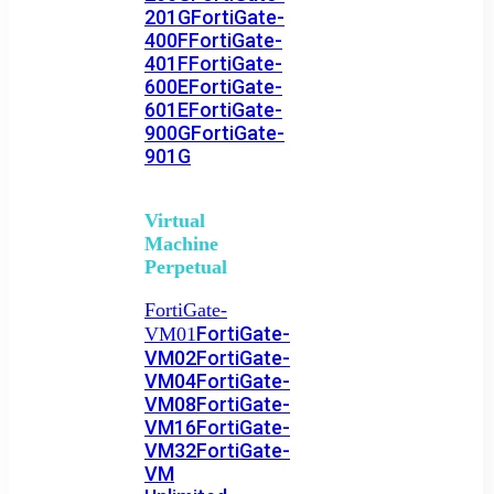
201G
FortiGate-
400F
FortiGate-
401F
FortiGate-
600E
FortiGate-
601E
FortiGate-
900G
FortiGate-
901G
Virtual
Machine
Perpetual
FortiGate-
FortiGate-
VM01
VM02
FortiGate-
VM04
FortiGate-
VM08
FortiGate-
VM16
FortiGate-
VM32
FortiGate-
VM