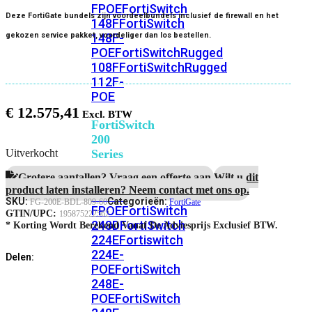
FPOE
FortiSwitch
Deze FortiGate bundels zijn voordeelbundels inclusief de firewall en het
148F
FortiSwitch
148F-
gekozen service pakket, voordeliger dan los bestellen.
POE
FortiSwitchRugged
108F
FortiSwitchRugged
112F-
POE
€
12.575,41
FortiSwitch
200
Series
Uitverkocht
Grotere aantallen? Vraag een offerte aan.
Wilt u dit
FortiSwitch
product laten installeren? Neem contact met ons op.
224D-
SKU:
Categorieën:
FG-200E-BDL-809-60
FortiGate
FPOE
FortiSwitch
GTIN/UPC:
195875222562
248D
FortiSwitch
* Korting Wordt Berekend Vanaf De Adviesprijs Exclusief BTW.
224E
Fortiswitch
224E-
Delen:
POE
FortiSwitch
248E-
POE
FortiSwitch