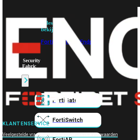
Prem
FortiCloud
Alles
bekijken
FortiClient
FortiEndpoint
Security
Fabric
Producten
FortiGate
FortiSwitch
KLANTENSERVICE
Veelgestelde vragen
Privacybeleid
Algemene Voorwaarden
FortiAP