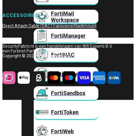
FortiMail
ACCESSOIRES
Workspace
Direct Attach Cable (DAC)
Transceiver
Rackmount
FortiManager
SecurityFabric.nl is een handelsnaam van Wifi Experts B.V,
een Fortinet Partner sinds 2007.
FortiNAC
Copyright © 2026 – Wifi Experts B.V.
FortiProxy
FortiSandbox
FortiToken
FortiWeb