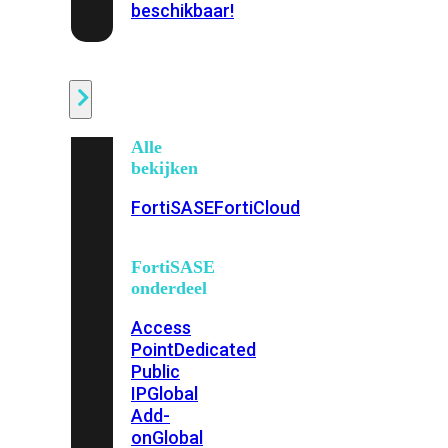
beschikbaar!
Cloud
Alle
bekijken
FortiSASE
FortiCloud
FortiSASE
onderdeel
Access
Point
Dedicated
Public
IP
Global
Add-
on
Global