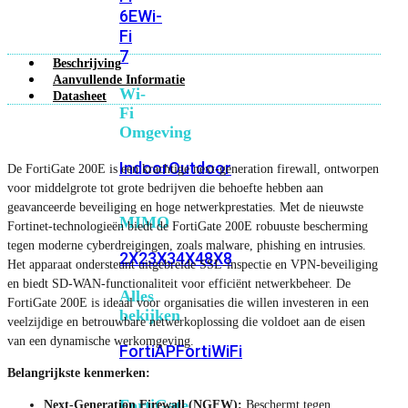
6E
Wi-
Fi
7
Beschrijving
Aanvullende Informatie
Wi-
Datasheet
Fi
Omgeving
Indoor
Outdoor
De FortiGate 200E is een krachtige next-generation firewall, ontworpen
voor middelgrote tot grote bedrijven die behoefte hebben aan
geavanceerde beveiliging en hoge netwerkprestaties. Met de nieuwste
MIMO
Fortinet-technologieën biedt de FortiGate 200E robuuste bescherming
tegen moderne cyberdreigingen, zoals malware, phishing en intrusies.
2X2
3X3
4X4
8X8
Het apparaat ondersteunt uitgebreide SSL-inspectie en VPN-beveiliging
en biedt SD-WAN-functionaliteit voor efficiënt netwerkbeheer. De
Alles
FortiGate 200E is ideaal voor organisaties die willen investeren in een
bekijken
veelzijdige en betrouwbare netwerkoplossing die voldoet aan de eisen
van een dynamische werkomgeving.
FortiAP
FortiWiFi
Belangrijkste kenmerken:
FortiGate
Next-Generation Firewall (NGFW):
Beschermt tegen