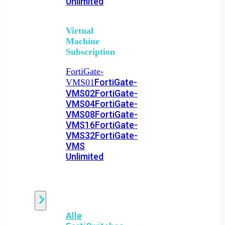
Unlimited
Virtual
Machine
Subscription
FortiGate-
FortiGate-
VMS01
VMS02
FortiGate-
VMS04
FortiGate-
VMS08
FortiGate-
VMS16
FortiGate-
VMS32
FortiGate-
VMS
Unlimited
Switch
Alle