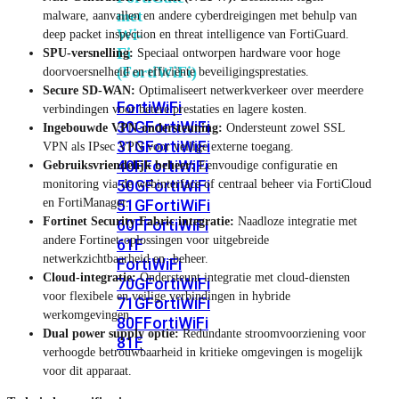
met
malware, aanvallen en andere cyberdreigingen met behulp van
Wi-
deep packet inspection en threat intelligence van FortiGuard.
Fi
SPU-versnelling:
Speciaal ontworpen hardware voor hoge
(FortiWiFi)
doorvoersnelheid en efficiënte beveiligingsprestaties.
Secure SD-WAN:
Optimaliseert netwerkverkeer over meerdere
FortiWiFi
verbindingen voor betere prestaties en lagere kosten.
30G
FortiWiFi
Ingebouwde VPN-ondersteuning:
Ondersteunt zowel SSL
31G
FortiWiFi
VPN als IPsec VPN voor veilige externe toegang.
40F
FortiWiFi
Gebruiksvriendelijk beheer:
Eenvoudige configuratie en
50G
FortiWiFi
monitoring via de webinterface of centraal beheer via FortiCloud
en FortiManager.
51G
FortiWiFi
Fortinet Security Fabric integratie:
Naadloze integratie met
60F
FortiWiFi
andere Fortinet-oplossingen voor uitgebreide
61F
netwerkzichtbaarheid en -beheer.
FortiWiFi
Cloud-integratie:
Ondersteunt integratie met cloud-diensten
70G
FortiWiFi
voor flexibele en veilige verbindingen in hybride
71G
FortiWiFi
werkomgevingen.
80F
FortiWiFi
Dual power supply optie:
Redundante stroomvoorziening voor
81F
verhoogde betrouwbaarheid in kritieke omgevingen is mogelijk
voor dit apparaat.
Licentie