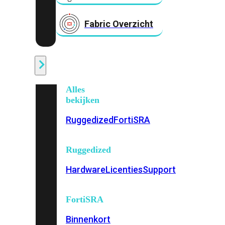
Fabric Overzicht
Industrieel
Alles
bekijken
Ruggedized
FortiSRA
Ruggedized
Hardware
Licenties
Support
FortiSRA
Binnenkort