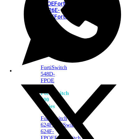
FPOE
FortiSwitch
M426E-
FPOE
FortiSwitchRugged
424F-
POE
FortiSwitch
500
Series
FortiSwitch
548D-
FPOE
FortiSwitch
600
Series
FortiSwitch
624F
FortiSwitch
624F-
FPOE
FortiSwitch