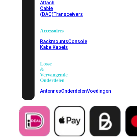
Attach
Cable
(DAC)
Transceivers
Accessoires
Rackmounts
Console
Kabel
Kabels
Losse
&
Vervangende
Onderdelen
Antennes
Onderdelen
Voedingen