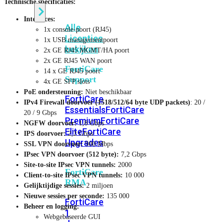
Technische specificaties:
Interfaces:
Alle
1x console-poort (RJ45)
Licenties
1x USB managementpoort
bekijken
2x GE RJ45 MGMT/HA poort
2x GE RJ45 WAN poort
FortiCare
14 x GE RJ45 poort
Support
4x GE SFP slots
PoE ondersteuning:
Niet beschikbaar
FortiCare
IPv4 Firewall doorvoer (1518/512/64 byte UDP packets)
: 20 /
Essentials
FortiCare
20 / 9 Gbps
Premium
FortiCare
NGFW doorvoer:
1,8 Gbps
Elite
FortiCare
IPS doorvoer:
2,2 Gbps
Upgrades
SSL VPN doorvoer:
900 Mbps
IPsec VPN doorvoer (512 byte):
7,2 Gbps
Site-to-site IPsec VPN tunnels:
2000
FortiCare
Client-to-site IPsec VPN tunnels:
10 000
RMA
Gelijktijdige sessies:
2 miljoen
Nieuwe sessies per seconde:
135 000
FortiCare
Beheer en logging:
1
Webgebaseerde GUI