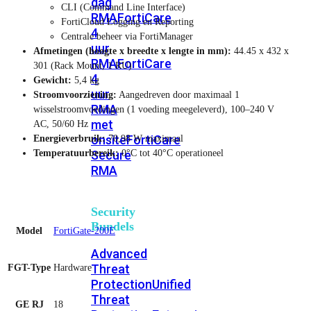
dag
CLI (Command Line Interface)
RMA
FortiCare
FortiCloud Logging en Reporting
4
Centrale beheer via FortiManager
uur
Afmetingen (hoogte x breedte x lengte in mm):
44.45 x 432 x
RMA
FortiCare
301 (Rack Mount, 1 RU)
4
Gewicht:
5,4 kg
uur
Stroomvoorziening:
Aangedreven door maximaal 1
RMA
wisselstroomvoedingen (1 voeding meegeleverd), 100–240 V
met
AC, 50/60 Hz
onsite
FortiCare
Energieverbruik:
70,98 W maximaal
Temperatuurbereik:
0°C tot 40°C operationeel
Secure
RMA
Security
Bundels
Model
FortiGate-200E
Advanced
Threat
FGT-Type
Hardware
Protection
Unified
Threat
GE RJ
18