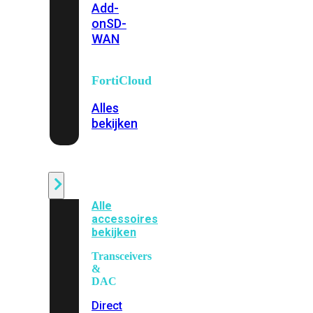
Add-
on
SD-
WAN
FortiCloud
Alles
bekijken
Accessoires
Alle
accessoires
bekijken
Transceivers
&
DAC
Direct