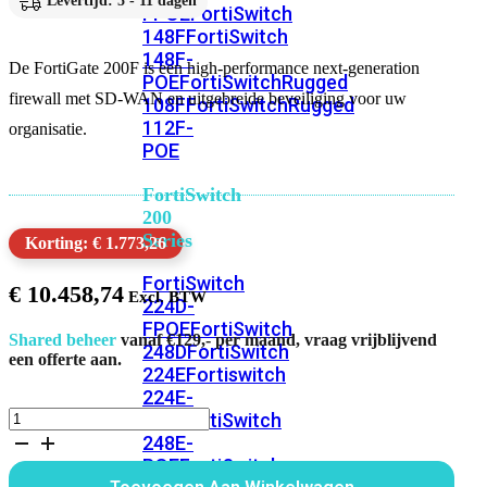
Levertijd: 5 - 11 dagen
FPOE
FortiSwitch
148F
FortiSwitch
148F-
De FortiGate 200F is een high-performance next-generation
POE
FortiSwitchRugged
firewall met SD-WAN en uitgebreide beveiliging voor uw
108F
FortiSwitchRugged
112F-
organisatie.
POE
FortiSwitch
200
Series
Korting: € 1.773,26
FortiSwitch
€
10.458,74
224D-
FPOE
FortiSwitch
Shared beheer
vanaf €129,- per maand, vraag vrijblijvend
248D
FortiSwitch
een offerte aan.
224E
Fortiswitch
224E-
FortiGate
POE
FortiSwitch
200F
248E-
Bundel
POE
FortiSwitch
12