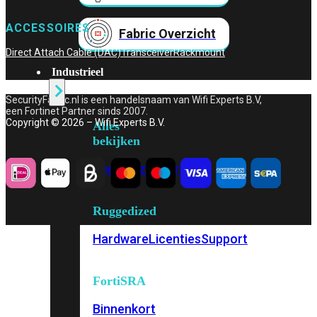
ACCESSOIRES
Fabric Overzicht
Direct Attach Cable (DAC)
Transceiver
Rackmount
Industrieel
SecurityFabric.nl is een handelsnaam van Wifi Experts B.V,
een Fortinet Partner sinds 2007.
Copyright © 2026 – Wifi Experts B.V.
Alles
bekijken
Ruggedized
FortiSRA
Ruggedized
Hardware
Licenties
Support
FortiSRA
Binnenkort