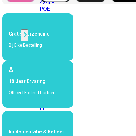
424F-
POE
WiFi
Gratis Verzending
Alle
Bij Elke Bestelling
Access
Points
bekijken
Wi-
18 Jaar Ervaring
Fi
Generatie
Officeel Fortinet Partner
Wi-
Fi
5
Wi-
Fi
6
Wi-
Implementatie & Beheer
Fi