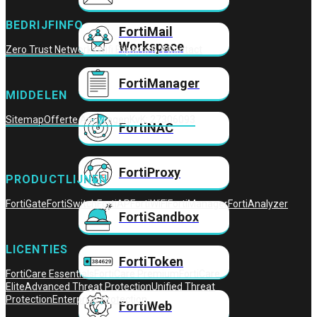
BEDRIJFINFO
FortiMail
Workspace
Zero Trust Networks
Wifi Experts B.V.
Contact
FortiManager
MIDDELEN
Sitemap
Offerte Aanvragen
KvK: 27306093
FortiNAC
FortiProxy
PRODUCTLIJNEN
FortiGate
FortiSwitch
FortiAP
FortiWiFi
FortiManager
FortiAnalyzer
FortiSandbox
LICENTIES
FortiToken
FortiCare Essentials
FortiCare Premium
FortiCare
Elite
Advanced Threat Protection
Unified Threat
Protection
Enterprise Protection
FortiWeb