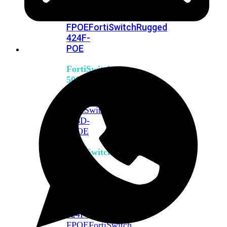
FPOE
FortiSwitch
M426E-
FPOE
FortiSwitchRugged
424F-
POE
FortiSwitch
500
Series
FortiSwitch
548D-
FPOE
FortiSwitch
600
Series
FortiSwitch
624F
FortiSwitch
624F-
FPOE
FortiSwitch