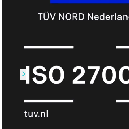
Prem
FortiCloud
Alles
bekijken
FortiClient
FortiEndpoint
Security
Fabric
Producten
FortiGate
FortiSwitch
FortiAP