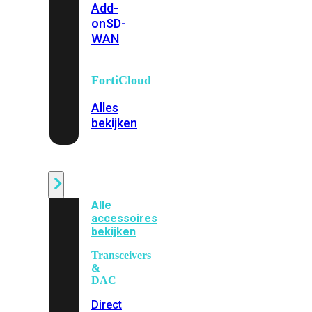
Add-
on
SD-
WAN
FortiCloud
Alles
bekijken
Accessoires
Alle
accessoires
bekijken
Transceivers
&
DAC
Direct