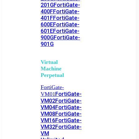
201G
FortiGate-
400F
FortiGate-
401F
FortiGate-
600E
FortiGate-
601E
FortiGate-
900G
FortiGate-
901G
Virtual
Machine
Perpetual
FortiGate-
FortiGate-
VM01
VM02
FortiGate-
VM04
FortiGate-
VM08
FortiGate-
VM16
FortiGate-
VM32
FortiGate-
VM