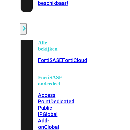
beschikbaar!
Cloud
Alle
bekijken
FortiSASE
FortiCloud
FortiSASE
onderdeel
Access
Point
Dedicated
Public
IP
Global
Add-
on
Global