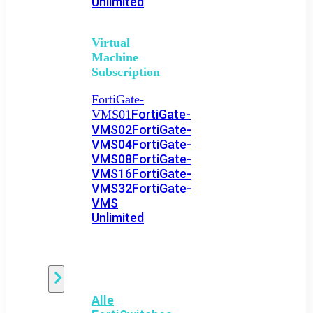
Unlimited
Virtual
Machine
Subscription
FortiGate-
FortiGate-
VMS01
VMS02
FortiGate-
VMS04
FortiGate-
VMS08
FortiGate-
VMS16
FortiGate-
VMS32
FortiGate-
VMS
Unlimited
Switch
Alle