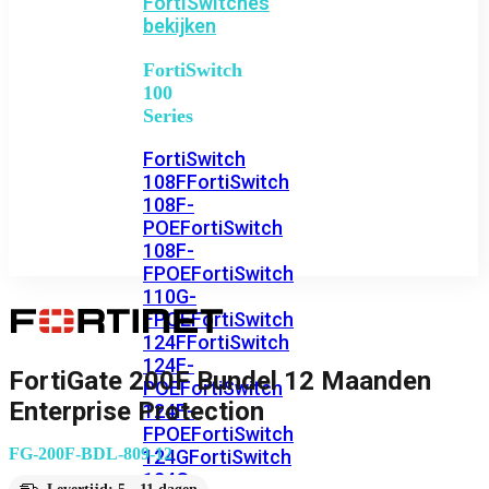
FortiSwitches
bekijken
FortiSwitch
100
Series
FortiSwitch
108F
FortiSwitch
108F-
POE
FortiSwitch
108F-
FPOE
FortiSwitch
110G-
FPOE
FortiSwitch
124F
FortiSwitch
124F-
FortiGate 200F Bundel 12 Maanden
POE
FortiSwitch
Enterprise Protection
124F-
FPOE
FortiSwitch
FG-200F-BDL-809-12
124G
FortiSwitch
124G-