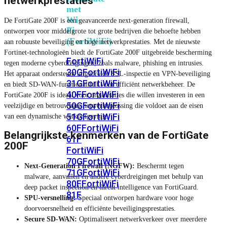
netwerkprestaties
met
Wi-
De FortiGate 200F is een geavanceerde next-generation firewall,
Fi
ontworpen voor middelgrote tot grote bedrijven die behoefte hebben
(FortiWiFi)
aan robuuste beveiliging en hoge netwerkprestaties. Met de nieuwste
Fortinet-technologieën biedt de FortiGate 200F uitgebreide bescherming
FortiWiFi
tegen moderne cyberdreigingen, zoals malware, phishing en intrusies.
30G
FortiWiFi
Het apparaat ondersteunt uitgebreide SSL-inspectie en VPN-beveiliging
31G
FortiWiFi
en biedt SD-WAN-functionaliteit voor efficiënt netwerkbeheer. De
40F
FortiWiFi
FortiGate 200F is ideaal voor organisaties die willen investeren in een
50G
FortiWiFi
veelzijdige en betrouwbare netwerkoplossing die voldoet aan de eisen
51G
FortiWiFi
van een dynamische werkomgeving.
60F
FortiWiFi
Belangrijkste kenmerken van de FortiGate
61F
200F
FortiWiFi
70G
FortiWiFi
Next-Generation Firewall (NGFW):
Beschermt tegen
71G
FortiWiFi
malware, aanvallen en andere cyberdreigingen met behulp van
80F
FortiWiFi
deep packet inspection en threat intelligence van FortiGuard.
81F
SPU-versnelling:
Speciaal ontworpen hardware voor hoge
doorvoersnelheid en efficiënte beveiligingsprestaties.
Secure SD-WAN:
Optimaliseert netwerkverkeer over meerdere
Licentie