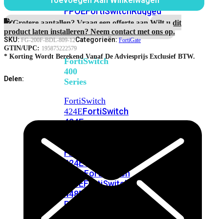
248E-
Toevoegen Aan Winkelwagen
Maanden
FPOE
FortiSwitchRugged
Enterprise
216F-
Protection
Grotere aantallen? Vraag een offerte aan.
Wilt u dit
aantal
POE
product laten installeren? Neem contact met ons op.
SKU:
Categorieën:
FG-200F-BDL-809-12
FortiGate
GTIN/UPC:
195875222579
* Korting Wordt Berekend Vanaf De Adviesprijs Exclusief BTW.
FortiSwitch
400
Delen:
Series
FortiSwitch
FortiSwitch
424E
424E-
POE
FortiSwitch
424E-
FPOE
FortiSwitch
424E-
Fiber
FortiSwitch
448E
FortiSwitch
448E-
POE
FortiSwitch
448E-