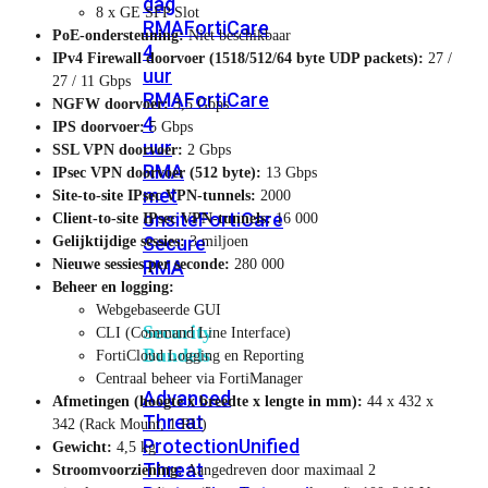
dag
8 x GE SFP Slot
RMA
FortiCare
PoE-ondersteuning:
Niet beschikbaar
4
IPv4 Firewall doorvoer (1518/512/64 byte UDP packets):
27 /
uur
27 / 11 Gbps
RMA
FortiCare
NGFW doorvoer:
3,5 Gbps
4
IPS doorvoer:
5 Gbps
uur
SSL VPN doorvoer:
2 Gbps
RMA
IPsec VPN doorvoer (512 byte):
13 Gbps
met
Site-to-site IPsec VPN-tunnels:
2000
onsite
FortiCare
Client-to-site IPsec VPN-tunnels:
16 000
Secure
Gelijktijdige sessies:
3 miljoen
RMA
Nieuwe sessies per seconde:
280 000
Beheer en logging:
Webgebaseerde GUI
Security
CLI (Command Line Interface)
Bundels
FortiCloud Logging en Reporting
Centraal beheer via FortiManager
Advanced
Afmetingen (hoogte x breedte x lengte in mm):
44 x 432 x
Threat
342 (Rack Mount, 1 RU)
Protection
Unified
Gewicht:
4,5 kg
Threat
Stroomvoorziening:
Aangedreven door maximaal 2