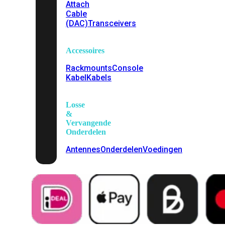
Attach
Cable
(DAC)
Transceivers
Accessoires
Rackmounts
Console
Kabel
Kabels
Losse
&
Vervangende
Onderdelen
Antennes
Onderdelen
Voedingen