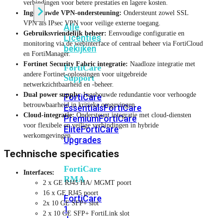
verbindingen voor betere prestaties en lagere kosten.
Ingebouwde VPN-ondersteuning:
Ondersteunt zowel SSL
VPN als IPsec VPN voor veilige externe toegang.
Alle
Gebruiksvriendelijk beheer:
Eenvoudige configuratie en
Licenties
monitoring via de webinterface of centraal beheer via FortiCloud
bekijken
en FortiManager.
Fortinet Security Fabric integratie:
Naadloze integratie met
FortiCare
andere Fortinet-oplossingen voor uitgebreide
Support
netwerkzichtbaarheid en -beheer.
Dual power supply:
Ingebouwde redundantie voor verhoogde
FortiCare
betrouwbaarheid in kritieke omgevingen.
Essentials
FortiCare
Cloud-integratie:
Ondersteunt integratie met cloud-diensten
Premium
FortiCare
voor flexibele en veilige verbindingen in hybride
Elite
FortiCare
werkomgevingen.
Upgrades
Technische specificaties
FortiCare
Interfaces:
RMA
2 x GE RJ45 HA/ MGMT poort
16 x GE RJ45 poort
FortiCare
2x 10 GE SFP+ slot
1
2 x 10 GE SFP+ FortiLink slot