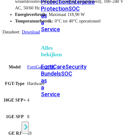
Protection
Enterprise
wisselstroomvoedingen (2 voeding meegeleverd), 100–240 V
Protection
SOC
AC, 50/60 Hz
as
Energieverbruik:
Maximaal 118,90 W
Temperatuurbereik:
0°C tot 40°C operationeel
a
Service
Datasheet:
Download
Alles
bekijken
FortiCare
Security
Model
FortiGate-200F
Bundels
SOC
as
FGT-Type
Hardware
a
Service
10GE SFP+
4
Endpoint
1GE SFP
8
Beveiliging
GE RJ
18