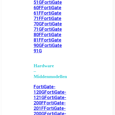
51G
FortiGate
60F
FortiGate
61F
FortiGate
71F
FortiGate
70G
FortiGate
71G
FortiGate
80F
FortiGate
81F
FortiGate
90G
FortiGate
91G
Hardware
–
Middenmodellen
FortiGate-
120G
FortiGate-
121G
FortiGate-
200F
FortiGate-
201F
FortiGate-
200G
FortiGate-