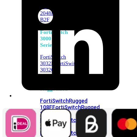
FortiSwitch
2048F
FortiSwitch
2048F-
B2F
FortiSwitch
3000
Series
FortiSwitch
3032E
FortiSwitch
3032G
FortiSwitch
Ruggedized
FortiSwitchRugged
108F
FortiSwitchRugged
112F-
POE
FortiSwitchRugged
216F-
POE
FortiSwitchRugged