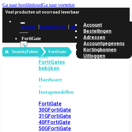
Ga naar hoofdinhoud
Ga naar voettekst
Veel producten uit voorraad leverbaar
Account
Account
Klantenservice
Offerte
Bestellingen
Adressen
FortiGate
Accountgegevens
Kortingbonnen
‎ SecurityFabric
FortiGate
Alle
Uitloggen
FortiGates
bekijken
Hardware
–
Instapmodellen
FortiGate
30G
FortiGate
31G
FortiGate
40F
FortiGate
50G
FortiGate