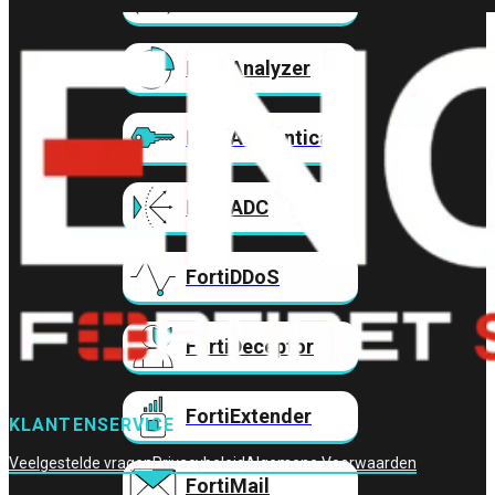
FortiAnalyzer
FortiAuthenticator
FortiADC
FortiDDoS
FortiDeceptor
FortiExtender
KLANTENSERVICE
Veelgestelde vragen
Privacybeleid
Algemene Voorwaarden
FortiMail