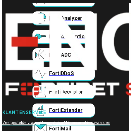
FortiAnalyzer
FortiAuthenticator
FortiADC
FortiDDoS
FortiDeceptor
FortiExtender
KLANTENSERVICE
Veelgestelde vragen
Privacybeleid
Algemene Voorwaarden
FortiMail