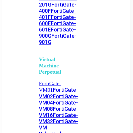
201G
FortiGate-
400F
FortiGate-
401F
FortiGate-
600E
FortiGate-
601E
FortiGate-
900G
FortiGate-
901G
Virtual
Machine
Perpetual
FortiGate-
FortiGate-
VM01
VM02
FortiGate-
VM04
FortiGate-
VM08
FortiGate-
VM16
FortiGate-
VM32
FortiGate-
VM