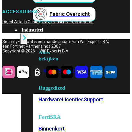
ACCESSOIRES
Fabric Overzicht
Direct Attach Cable (DAC)
Transceiver
Rackmount
Industrieel
SecurityFabric.nl is een handelsnaam van Wifi Experts B.V,
een Fortinet Partner sinds 2007.
Copyright © 2026 – Wifi Experts B.V.
Alles
bekijken
Ruggedized
FortiSRA
Ruggedized
Hardware
Licenties
Support
FortiSRA
Binnenkort