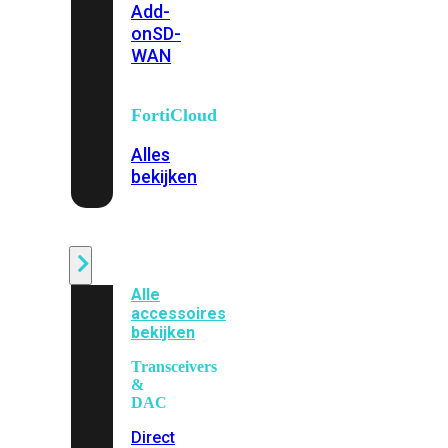
Add-
on
SD-
WAN
FortiCloud
Alles
bekijken
Accessoires
Alle
accessoires
bekijken
Transceivers
&
DAC
Direct