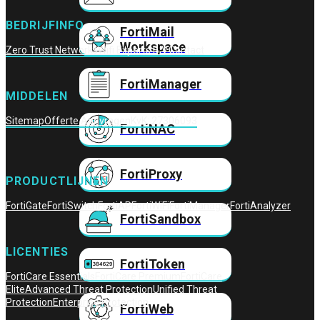
BEDRIJFINFO
FortiMail
Workspace
Zero Trust Networks
Wifi Experts B.V.
Contact
FortiManager
MIDDELEN
Sitemap
Offerte Aanvragen
KvK: 27306093
FortiNAC
FortiProxy
PRODUCTLIJNEN
FortiGate
FortiSwitch
FortiAP
FortiWiFi
FortiManager
FortiAnalyzer
FortiSandbox
LICENTIES
FortiToken
FortiCare Essentials
FortiCare Premium
FortiCare
Elite
Advanced Threat Protection
Unified Threat
Protection
Enterprise Protection
FortiWeb