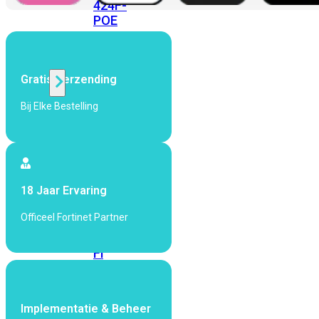
424F-
POE
WiFi
Gratis Verzending
Alle
Bij Elke Bestelling
Access
Points
bekijken
Wi-
18 Jaar Ervaring
Fi
Generatie
Officeel Fortinet Partner
Wi-
Fi
5
Wi-
Fi
6
Wi-
Implementatie & Beheer
Fi