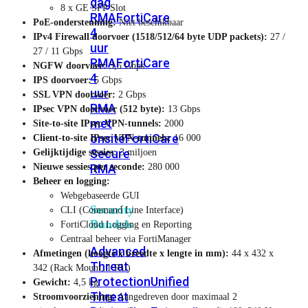
dag
8 x GE SFP Slot
RMA
FortiCare
PoE-ondersteuning:
Niet beschikbaar
4
IPv4 Firewall doorvoer (1518/512/64 byte UDP packets):
27 /
uur
27 / 11 Gbps
RMA
FortiCare
NGFW doorvoer:
3,5 Gbps
4
IPS doorvoer:
5 Gbps
uur
SSL VPN doorvoer:
2 Gbps
RMA
IPsec VPN doorvoer (512 byte):
13 Gbps
met
Site-to-site IPsec VPN-tunnels:
2000
onsite
FortiCare
Client-to-site IPsec VPN-tunnels:
16 000
Secure
Gelijktijdige sessies:
3 miljoen
RMA
Nieuwe sessies per seconde:
280 000
Beheer en logging:
Webgebaseerde GUI
Security
CLI (Command Line Interface)
Bundels
FortiCloud Logging en Reporting
Centraal beheer via FortiManager
Advanced
Afmetingen (hoogte x breedte x lengte in mm):
44 x 432 x
Threat
342 (Rack Mount, 1 RU)
Protection
Unified
Gewicht:
4,5 kg
Threat
Stroomvoorziening:
Aangedreven door maximaal 2