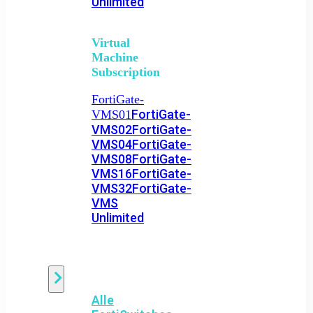
Unlimited
Virtual
Machine
Subscription
FortiGate-
FortiGate-
VMS01
VMS02
FortiGate-
VMS04
FortiGate-
VMS08
FortiGate-
VMS16
FortiGate-
VMS32
FortiGate-
VMS
Unlimited
Switch
Alle