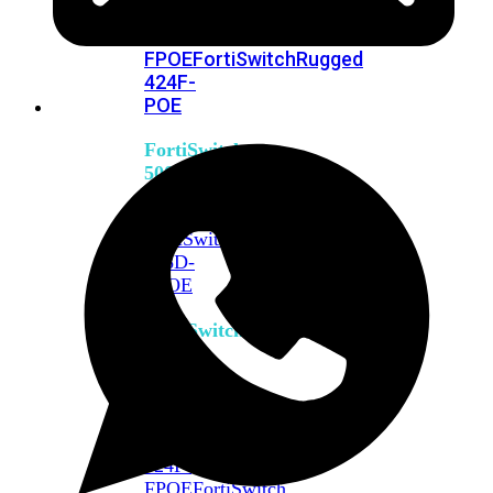
FPOE
FortiSwitch
M426E-
FPOE
FortiSwitchRugged
424F-
POE
FortiSwitch
500
Series
FortiSwitch
548D-
FPOE
FortiSwitch
600
Series
FortiSwitch
624F
FortiSwitch
624F-
FPOE
FortiSwitch