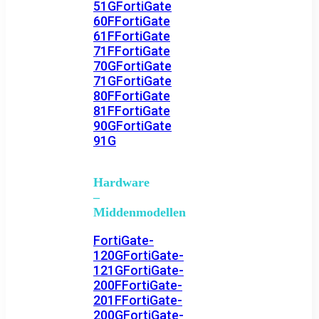
51G
FortiGate
60F
FortiGate
61F
FortiGate
71F
FortiGate
70G
FortiGate
71G
FortiGate
80F
FortiGate
81F
FortiGate
90G
FortiGate
91G
Hardware
–
Middenmodellen
FortiGate-
120G
FortiGate-
121G
FortiGate-
200F
FortiGate-
201F
FortiGate-
200G
FortiGate-