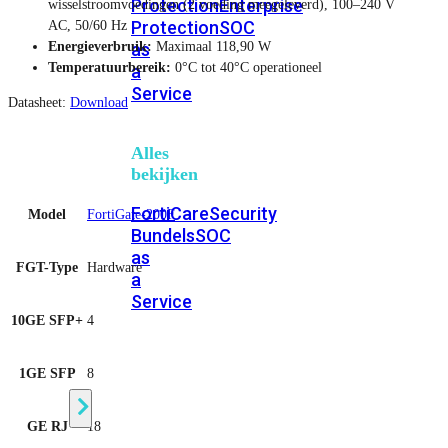
Protection
Enterprise
wisselstroomvoedingen (2 voeding meegeleverd), 100–240 V
Protection
SOC
AC, 50/60 Hz
as
Energieverbruik:
Maximaal 118,90 W
Temperatuurbereik:
0°C tot 40°C operationeel
a
Service
Datasheet:
Download
Alles
bekijken
FortiCare
Security
Model
FortiGate-200F
Bundels
SOC
as
FGT-Type
Hardware
a
Service
10GE SFP+
4
Endpoint
1GE SFP
8
Beveiliging
GE RJ
18