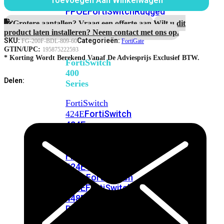
248E-
Toevoegen Aan Winkelwagen
Maanden
FPOE
FortiSwitchRugged
Enterprise
216F-
Protection
Grotere aantallen? Vraag een offerte aan.
Wilt u dit
aantal
POE
product laten installeren? Neem contact met ons op.
SKU:
Categorieën:
FG-200F-BDL-809-60
FortiGate
GTIN/UPC:
195875222593
* Korting Wordt Berekend Vanaf De Adviesprijs Exclusief BTW.
FortiSwitch
400
Delen:
Series
FortiSwitch
FortiSwitch
424E
424E-
POE
FortiSwitch
424E-
FPOE
FortiSwitch
424E-
Fiber
FortiSwitch
448E
FortiSwitch
448E-
POE
FortiSwitch
448E-