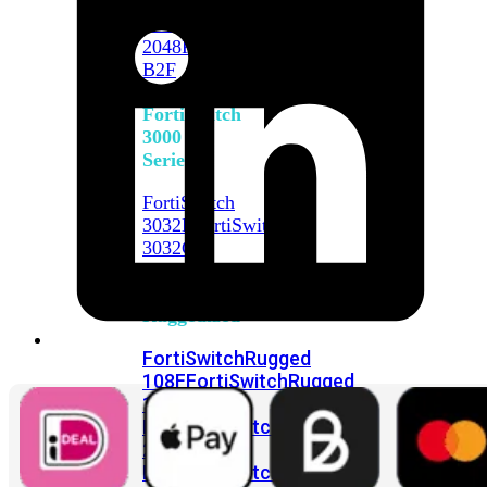
FortiSwitch
2048F
FortiSwitch
2048F-
B2F
FortiSwitch
3000
Series
FortiSwitch
3032E
FortiSwitch
3032G
FortiSwitch
Ruggedized
FortiSwitchRugged
108F
FortiSwitchRugged
112F-
POE
FortiSwitchRugged
216F-
POE
FortiSwitchRugged