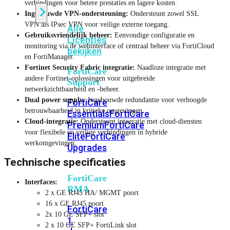
verbindingen voor betere prestaties en lagere kosten.
Ingebouwde VPN-ondersteuning:
Ondersteunt zowel SSL
VPN als IPsec VPN voor veilige externe toegang.
Alle
Gebruiksvriendelijk beheer:
Eenvoudige configuratie en
Licenties
monitoring via de webinterface of centraal beheer via FortiCloud
bekijken
en FortiManager.
Fortinet Security Fabric integratie:
Naadloze integratie met
FortiCare
andere Fortinet-oplossingen voor uitgebreide
Support
netwerkzichtbaarheid en -beheer.
Dual power supply:
Ingebouwde redundantie voor verhoogde
FortiCare
betrouwbaarheid in kritieke omgevingen.
Essentials
FortiCare
Cloud-integratie:
Ondersteunt integratie met cloud-diensten
Premium
FortiCare
voor flexibele en veilige verbindingen in hybride
Elite
FortiCare
werkomgevingen.
Upgrades
Technische specificaties
FortiCare
Interfaces:
RMA
2 x GE RJ45 HA/ MGMT poort
16 x GE RJ45 poort
FortiCare
2x 10 GE SFP+ slot
1
2 x 10 GE SFP+ FortiLink slot