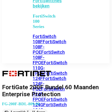
FortiSwitches
bekijken
FortiSwitch
100
Series
FortiSwitch
108F
FortiSwitch
108F-
POE
FortiSwitch
108F-
FPOE
FortiSwitch
110G-
FPOE
FortiSwitch
124F
FortiSwitch
124F-
FortiGate 200F Bundel 60 Maanden
POE
FortiSwitch
Enterprise Protection
124F-
FPOE
FortiSwitch
FG-200F-BDL-809-60
124G
FortiSwitch
124G-