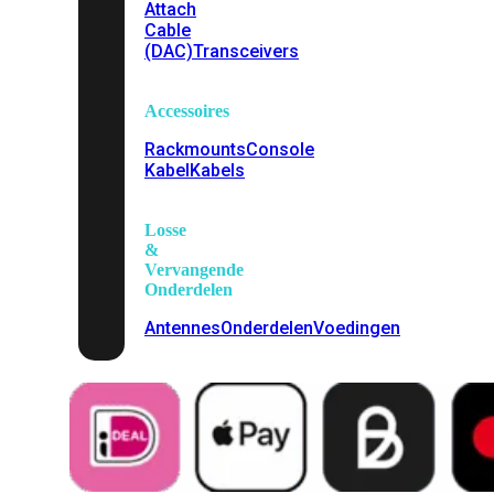
Attach
Cable
(DAC)
Transceivers
Accessoires
Rackmounts
Console
Kabel
Kabels
Losse
&
Vervangende
Onderdelen
Antennes
Onderdelen
Voedingen