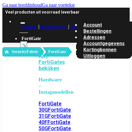
Ga naar hoofdinhoud
Ga naar voettekst
Veel producten uit voorraad leverbaar
Account
Account
Klantenservice
Offerte
Bestellingen
Adressen
FortiGate
Accountgegevens
Kortingbonnen
‎ SecurityFabric
FortiGate
Alle
Uitloggen
FortiGates
bekijken
Hardware
–
Instapmodellen
FortiGate
30G
FortiGate
31G
FortiGate
40F
FortiGate
50G
FortiGate