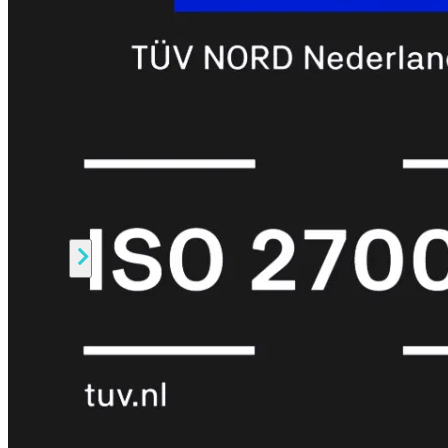
Prem
FortiCloud
Alles
bekijken
FortiClient
FortiEndpoint
Security
Fabric
Producten
FortiGate
FortiSwitch
FortiAP