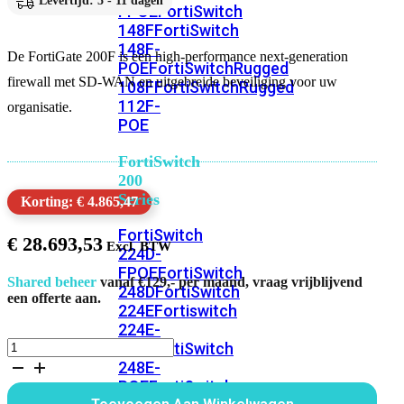
Levertijd: 5 - 11 dagen
FPOE
FortiSwitch
148F
FortiSwitch
148F-
De FortiGate 200F is een high-performance next-generation
POE
FortiSwitchRugged
firewall met SD-WAN en uitgebreide beveiliging voor uw
108F
FortiSwitchRugged
112F-
organisatie.
POE
FortiSwitch
200
Series
Korting: € 4.865,47
FortiSwitch
€
28.693,53
224D-
FPOE
FortiSwitch
Shared beheer
vanaf €129,- per maand, vraag vrijblijvend
248D
FortiSwitch
een offerte aan.
224E
Fortiswitch
224E-
FortiGate
POE
FortiSwitch
200F
248E-
Bundel
POE
FortiSwitch
60