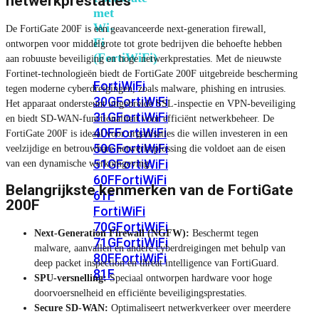
netwerkprestaties
met
Wi-
De FortiGate 200F is een geavanceerde next-generation firewall,
Fi
ontworpen voor middelgrote tot grote bedrijven die behoefte hebben
(FortiWiFi)
aan robuuste beveiliging en hoge netwerkprestaties. Met de nieuwste
Fortinet-technologieën biedt de FortiGate 200F uitgebreide bescherming
FortiWiFi
tegen moderne cyberdreigingen, zoals malware, phishing en intrusies.
30G
FortiWiFi
Het apparaat ondersteunt uitgebreide SSL-inspectie en VPN-beveiliging
31G
FortiWiFi
en biedt SD-WAN-functionaliteit voor efficiënt netwerkbeheer. De
40F
FortiWiFi
FortiGate 200F is ideaal voor organisaties die willen investeren in een
50G
FortiWiFi
veelzijdige en betrouwbare netwerkoplossing die voldoet aan de eisen
51G
FortiWiFi
van een dynamische werkomgeving.
60F
FortiWiFi
Belangrijkste kenmerken van de FortiGate
61F
200F
FortiWiFi
70G
FortiWiFi
Next-Generation Firewall (NGFW):
Beschermt tegen
71G
FortiWiFi
malware, aanvallen en andere cyberdreigingen met behulp van
80F
FortiWiFi
deep packet inspection en threat intelligence van FortiGuard.
81F
SPU-versnelling:
Speciaal ontworpen hardware voor hoge
doorvoersnelheid en efficiënte beveiligingsprestaties.
Secure SD-WAN:
Optimaliseert netwerkverkeer over meerdere
Licentie