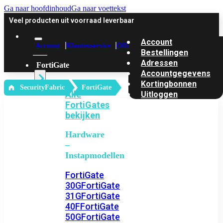
Ga naar hoofdinhoud
Ga naar voettekst
Veel producten uit voorraad leverbaar
Account
Account
Klantenservice
Offerte
Bestellingen
Adressen
FortiGate
Accountgegevens
Kortingbonnen
‎ SecurityFabric
FortiGate
Alle
Uitloggen
FortiGates
bekijken
Hardware
–
Instapmodellen
FortiGate
30G
FortiGate
31G
FortiGate
40F
FortiGate
50G
FortiGate