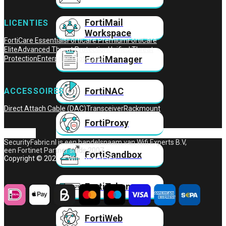
FortiMail
LICENTIES
Workspace
FortiCare Essentials
FortiCare Premium
FortiCare
Elite
Advanced Threat Protection
Unified Threat
FortiManager
Protection
Enterprise Protection
FortiNAC
ACCESSOIRES
Direct Attach Cable (DAC)
Transceiver
Rackmount
FortiProxy
SecurityFabric.nl is een handelsnaam van Wifi Experts B.V,
een Fortinet Partner sinds 2007.
FortiSandbox
Copyright © 2026 – Wifi Experts B.V.
FortiToken
FortiWeb