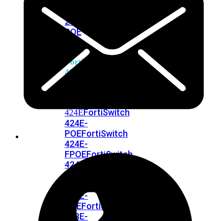
248E-
FPOE
FortiSwitchRugged
216F-
POE
FortiSwitch
400
Series
FortiSwitch
FortiSwitch
424E
424E-
POE
FortiSwitch
424E-
FPOE
FortiSwitch
424E-
Fiber
FortiSwitch
448E
FortiSwitch
448E-
POE
FortiSwitch
448E-