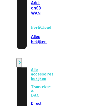
Add-
on
SD-
WAN
FortiCloud
Alles
bekijken
Accessoires
Alle
accessoires
bekijken
Transceivers
&
DAC
Direct