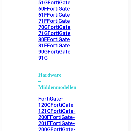
51G
FortiGate
60F
FortiGate
61F
FortiGate
71F
FortiGate
70G
FortiGate
71G
FortiGate
80F
FortiGate
81F
FortiGate
90G
FortiGate
91G
Hardware
–
Middenmodellen
FortiGate-
120G
FortiGate-
121G
FortiGate-
200F
FortiGate-
201F
FortiGate-
200G
FortiGate-