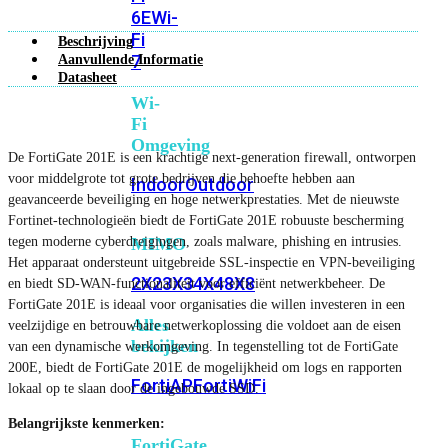
6E
Wi-
Fi
Beschrijving
7
Aanvullende Informatie
Datasheet
Wi-
Fi
Omgeving
De FortiGate 201E is een krachtige next-generation firewall, ontworpen
voor middelgrote tot grote bedrijven die behoefte hebben aan
Indoor
Outdoor
geavanceerde beveiliging en hoge netwerkprestaties. Met de nieuwste
Fortinet-technologieën biedt de FortiGate 201E robuuste bescherming
tegen moderne cyberdreigingen, zoals malware, phishing en intrusies.
MIMO
Het apparaat ondersteunt uitgebreide SSL-inspectie en VPN-beveiliging
2X2
3X3
4X4
8X8
en biedt SD-WAN-functionaliteit voor efficiënt netwerkbeheer. De
FortiGate 201E is ideaal voor organisaties die willen investeren in een
Alles
veelzijdige en betrouwbare netwerkoplossing die voldoet aan de eisen
bekijken
van een dynamische werkomgeving. In tegenstelling tot de FortiGate
200E, biedt de FortiGate 201E de mogelijkheid om logs en rapporten
FortiAP
FortiWiFi
lokaal op te slaan door de ingebouwde SSD.
Belangrijkste kenmerken:
FortiGate