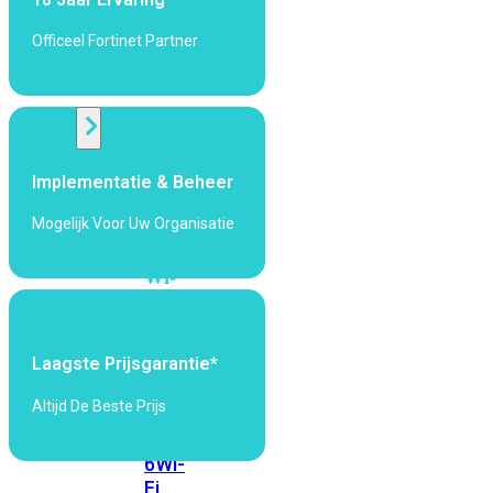
424F-
POE
Officeel Fortinet Partner
WiFi
Alle
Implementatie & Beheer
Access
Points
Mogelijk Voor Uw Organisatie
bekijken
Wi-
Fi
Generatie
Laagste Prijsgarantie*
Wi-
Fi
Altijd De Beste Prijs
5
Wi-
Fi
6
Wi-
Fi