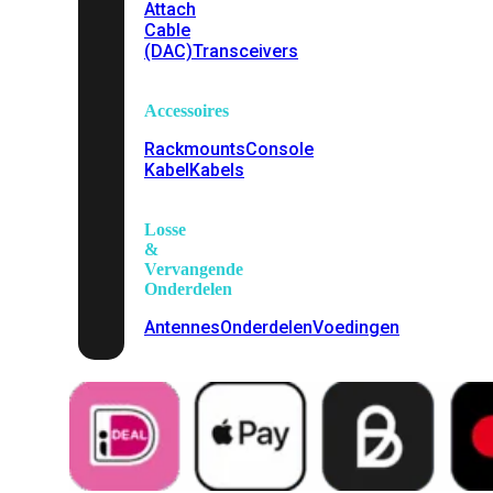
Attach
Cable
(DAC)
Transceivers
Accessoires
Rackmounts
Console
Kabel
Kabels
Losse
&
Vervangende
Onderdelen
Antennes
Onderdelen
Voedingen