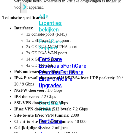
verhoogde betrouwbaarheid in kritieke omgevingen is mogelijk
voor dit apparaat.
Alle
Technische specificaties:
Licenties
Interfaces:
bekijken
1x console-poort (RJ45)
1x USB managementpoort
FortiCare
2x GE RJ45 MGMT/HA poort
Support
2x GE RJ45 WAN poort
FortiCare
14 x GE RJ45 poort
Essentials
FortiCare
4x GE SFP slots
Premium
FortiCare
PoE ondersteuning:
Niet beschikbaar
IPv4 Firewall doorvoer (1518/512/64 byte UDP packets)
: 20 /
Elite
FortiCare
20 / 9 Gbps
Upgrades
NGFW doorvoer:
1,8 Gbps
IPS doorvoer:
2,2 Gbps
FortiCare
SSL VPN doorvoer:
900 Mbps
RMA
IPsec VPN doorvoer (512 byte):
7,2 Gbps
Site-to-site IPsec VPN tunnels:
2000
FortiCare
Client-to-site IPsec VPN tunnels:
10 000
1
Gelijktijdige sessies:
2 miljoen