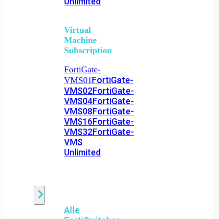
Unlimited
Virtual
Machine
Subscription
FortiGate-
FortiGate-
VMS01
VMS02
FortiGate-
VMS04
FortiGate-
VMS08
FortiGate-
VMS16
FortiGate-
VMS32
FortiGate-
VMS
Unlimited
Switch
Alle