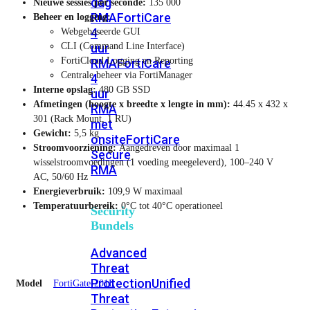
dag
Nieuwe sessies per seconde:
135 000
RMA
FortiCare
Beheer en logging:
4
Webgebaseerde GUI
CLI (Command Line Interface)
uur
FortiCloud Logging en Reporting
RMA
FortiCare
Centrale beheer via FortiManager
4
Interne opslag:
480 GB SSD
uur
Afmetingen (hoogte x breedte x lengte in mm):
44.45 x 432 x
RMA
301 (Rack Mount, 1 RU)
met
Gewicht:
5,5 kg
onsite
FortiCare
Stroomvoorziening:
Aangedreven door maximaal 1
Secure
wisselstroomvoedingen (1 voeding meegeleverd), 100–240 V
RMA
AC, 50/60 Hz
Energieverbruik:
109,9 W maximaal
Temperatuurbereik:
0°C tot 40°C operationeel
Security
Bundels
Advanced
Threat
Protection
Unified
Model
FortiGate-201E
Threat