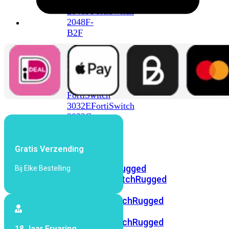
FortiSwitch
2048F
FortiSwitch
2048F-
B2F
FortiSwitch
3000
Series
FortiSwitch
3032E
FortiSwitch
3032G
FortiSwitch
Ruggedized
Gratis Verzending
FortiSwitchRugged
Bij Elke Bestelling
108F
FortiSwitchRugged
112F-
POE
FortiSwitchRugged
216F-
POE
FortiSwitchRugged
18 Jaar Ervaring