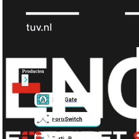
Prem
FortiCloud
Alles
bekijken
FortiClient
FortiEndpoint
Security
Fabric
Producten
FortiGate
FortiSwitch
FortiAP