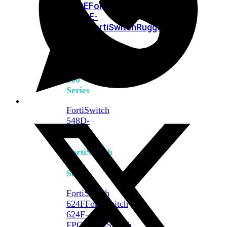
FPOE
FortiSwitch
M426E-
FPOE
FortiSwitchRugged
424F-
POE
FortiSwitch
500
Series
FortiSwitch
548D-
FPOE
FortiSwitch
600
Series
FortiSwitch
624F
FortiSwitch
624F-
FPOE
FortiSwitch