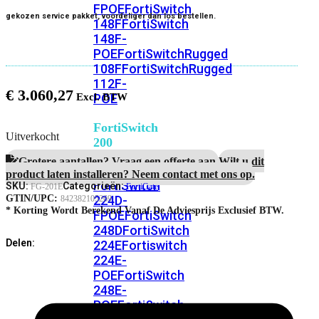
FPOE
FortiSwitch
gekozen service pakket, voordeliger dan los bestellen.
148F
FortiSwitch
148F-
POE
FortiSwitchRugged
108F
FortiSwitchRugged
112F-
€
3.060,27
POE
FortiSwitch
Uitverkocht
200
Series
Grotere aantallen? Vraag een offerte aan.
Wilt u dit
product laten installeren? Neem contact met ons op.
FortiSwitch
SKU:
Categorieën:
FG-201E
FortiGate
224D-
GTIN/UPC:
842382105269
* Korting Wordt Berekend Vanaf De Adviesprijs Exclusief BTW.
FPOE
FortiSwitch
248D
FortiSwitch
Delen:
224E
Fortiswitch
224E-
POE
FortiSwitch
248E-
POE
FortiSwitch