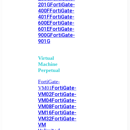
201G
FortiGate-
400F
FortiGate-
401F
FortiGate-
600E
FortiGate-
601E
FortiGate-
900G
FortiGate-
901G
Virtual
Machine
Perpetual
FortiGate-
FortiGate-
VM01
VM02
FortiGate-
VM04
FortiGate-
VM08
FortiGate-
VM16
FortiGate-
VM32
FortiGate-
VM