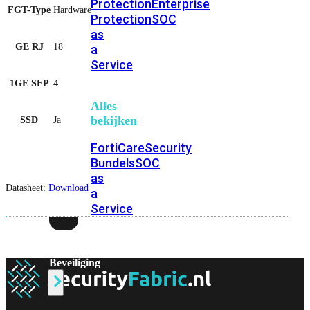
Protection
Enterprise
FGT-Type
Hardware
Protection
SOC
as
GE RJ
18
a
Service
1GE SFP
4
Alles
bekijken
SSD
Ja
FortiCare
Security
Bundels
SOC
as
Datasheet:
Download
a
Service
Endpoint
Beveiliging