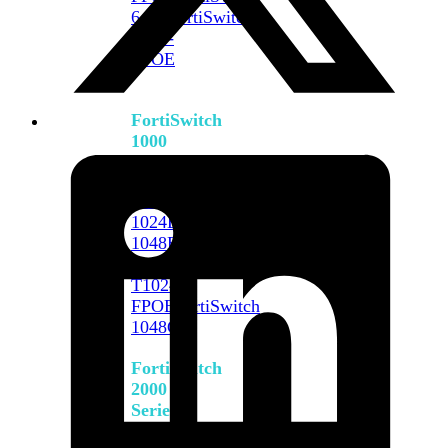
648F
FortiSwitch
648F-
FPOE
FortiSwitch
1000
Series
FortiSwitch
1024E
FortiSwitch
1048E
FortiSwitch
T1024E
FortiSwitch
T1024F-
FPOE
FortiSwitch
1048G
FortiSwitch
2000
Series