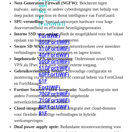
Next-Generation Firewall (NGFW):
Beschermt tegen
met
malware, aanvallen en andere cyberdreigingen met behulp van
Wi-
deep packet inspection en threat intelligence van FortiGuard.
Fi
SPU-versnelling:
Speciaal ontworpen hardware voor hoge
(FortiWiFi)
doorvoersnelheid en efficiënte beveiligingsprestaties.
Interne SSD voor opslag:
Biedt de mogelijkheid voor het lokaal
FortiWiFi
opslaan van logbestanden en rapporten.
30G
FortiWiFi
Secure SD-WAN:
Optimaliseert netwerkverkeer over meerdere
31G
FortiWiFi
verbindingen voor betere prestaties en lagere kosten.
40F
FortiWiFi
Ingebouwde VPN-ondersteuning:
Ondersteunt zowel SSL
50G
FortiWiFi
VPN als IPsec VPN voor veilige externe toegang.
51G
FortiWiFi
Gebruiksvriendelijk beheer:
Eenvoudige configuratie en
60F
FortiWiFi
monitoring via de webinterface of centraal beheer via FortiCloud
61F
en FortiManager.
FortiWiFi
Fortinet Security Fabric integratie:
Naadloze integratie met
70G
FortiWiFi
andere Fortinet-oplossingen voor uitgebreide
71G
FortiWiFi
netwerkzichtbaarheid en -beheer.
80F
FortiWiFi
Cloud-integratie:
Ondersteunt integratie met cloud-diensten
81F
voor flexibele en veilige verbindingen in hybride
werkomgevingen.
Dual power supply optie:
Redundante stroomvoorziening voor
Licentie