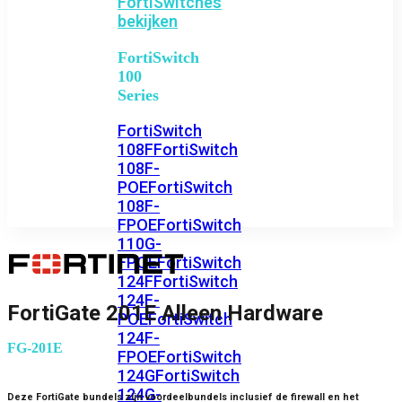
FortiSwitches
bekijken
FortiSwitch
100
Series
FortiSwitch
108F
FortiSwitch
108F-
POE
FortiSwitch
108F-
FPOE
FortiSwitch
110G-
FPOE
FortiSwitch
124F
FortiSwitch
124F-
FortiGate 201E Alleen Hardware
POE
FortiSwitch
124F-
FG-201E
FPOE
FortiSwitch
124G
FortiSwitch
124G-
Deze FortiGate bundels zijn voordeelbundels inclusief de firewall en het