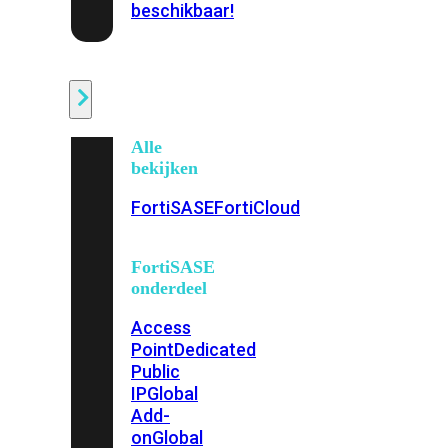
beschikbaar!
Cloud
Alle
bekijken
FortiSASE
FortiCloud
FortiSASE
onderdeel
Access
Point
Dedicated
Public
IP
Global
Add-
on
Global