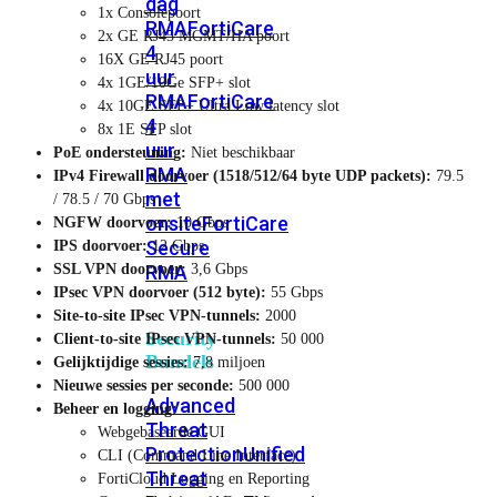
dag
1x Consolepoort
RMA
FortiCare
2x GE RJ45 MGMT/HA poort
4
16X GE RJ45 poort
uur
4x 1GE/10Ge SFP+ slot
RMA
FortiCare
4x 10GE SFP+ Ultra Low latency slot
4
8x 1E SFP slot
uur
PoE ondersteuning:
Niet beschikbaar
RMA
IPv4 Firewall doorvoer (1518/512/64 byte UDP packets):
79.5
met
/ 78.5 / 70 Gbps
onsite
FortiCare
NGFW doorvoer:
10 Gbps
Secure
IPS doorvoer:
12 Gbps
RMA
SSL VPN doorvoer:
3,6 Gbps
IPsec VPN doorvoer (512 byte):
55 Gbps
Site-to-site IPsec VPN-tunnels:
2000
Security
Client-to-site IPsec VPN-tunnels:
50 000
Bundels
Gelijktijdige sessies:
7,8 miljoen
Nieuwe sessies per seconde:
500 000
Advanced
Beheer en logging:
Threat
Webgebaseerde GUI
Protection
Unified
CLI (Command Line Interface)
Threat
FortiCloud Logging en Reporting