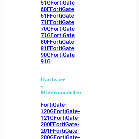
51G
FortiGate
60F
FortiGate
61F
FortiGate
71F
FortiGate
70G
FortiGate
71G
FortiGate
80F
FortiGate
81F
FortiGate
90G
FortiGate
91G
Hardware
–
Middenmodellen
FortiGate-
120G
FortiGate-
121G
FortiGate-
200F
FortiGate-
201F
FortiGate-
200G
FortiGate-