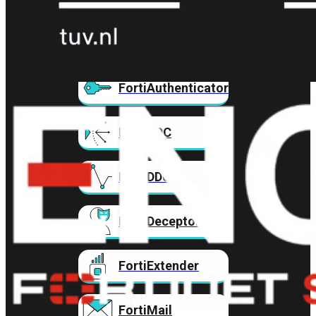
FortiAnalyzer
FortiAuthenticator
FortiADC
FortiDDoS
FortiDeceptor
FortiExtender
FortiMail