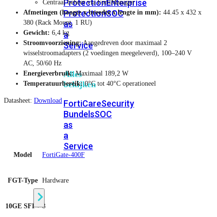
Protection
Enterprise
Centraal beheer via FortiManager
Protection
SOC
Afmetingen (hoogte x breedte x lengte in mm):
44.45 x 432 x
as
380 (Rack Mount, 1 RU)
Gewicht:
6,4 kg
a
Stroomvoorziening:
Aangedreven door maximaal 2
Service
wisselstroomadapters (2 voedingen meegeleverd), 100–240 V
AC, 50/60 Hz
Alles
Energieverbruik:
Maximaal 189,2 W
bekijken
Temperatuurbereik:
0°C tot 40°C operationeel
Datasheet:
Download
FortiCare
Security
Bundels
SOC
as
a
Service
Model
FortiGate-400F
Endpoint
FGT-Type
Hardware
Beveiliging
10GE SFP+
8