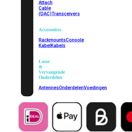
Attach
Cable
(DAC)
Transceivers
Accessoires
Rackmounts
Console
Kabel
Kabels
Losse
&
Vervangende
Onderdelen
Antennes
Onderdelen
Voedingen