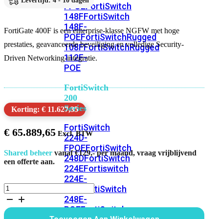
Levertijd: 4 - 10 dagen
FPOE
FortiSwitch
148F
FortiSwitch
148F-
FortiGate 400F is een enterprise-klasse NGFW met hoge
POE
FortiSwitchRugged
prestaties, geavanceerde beveiliging en volledige Security-
108F
FortiSwitchRugged
112F-
Driven Networking-integratie.
POE
FortiSwitch
200
Series
Korting: € 11.627,35
FortiSwitch
€
65.889,65
224D-
FPOE
FortiSwitch
Shared beheer
vanaf €129,- per maand, vraag vrijblijvend
248D
FortiSwitch
een offerte aan.
224E
Fortiswitch
224E-
FortiGate
POE
FortiSwitch
400F
248E-
Bundel
POE
FortiSwitch
60