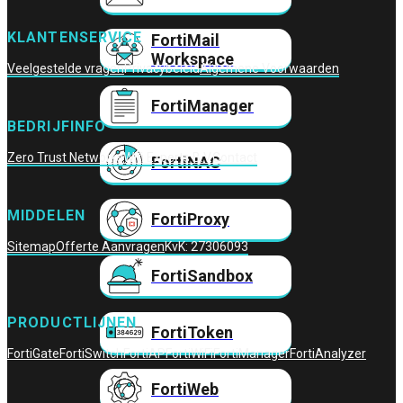
KLANTENSERVICE
FortiMail
Workspace
Veelgestelde vragen
Privacybeleid
Algemene Voorwaarden
FortiManager
BEDRIJFINFO
Zero Trust Networks
Wifi Experts B.V.
Contact
FortiNAC
MIDDELEN
FortiProxy
Sitemap
Offerte Aanvragen
KvK: 27306093
FortiSandbox
PRODUCTLIJNEN
FortiToken
FortiGate
FortiSwitch
FortiAP
FortiWiFi
FortiManager
FortiAnalyzer
FortiWeb