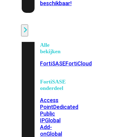
beschikbaar!
Cloud
Alle
bekijken
FortiSASE
FortiCloud
FortiSASE
onderdeel
Access
Point
Dedicated
Public
IP
Global
Add-
on
Global