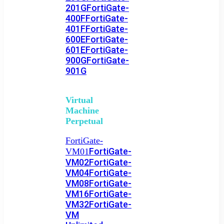
201G
FortiGate-
400F
FortiGate-
401F
FortiGate-
600E
FortiGate-
601E
FortiGate-
900G
FortiGate-
901G
Virtual
Machine
Perpetual
FortiGate-
FortiGate-
VM01
VM02
FortiGate-
VM04
FortiGate-
VM08
FortiGate-
VM16
FortiGate-
VM32
FortiGate-
VM