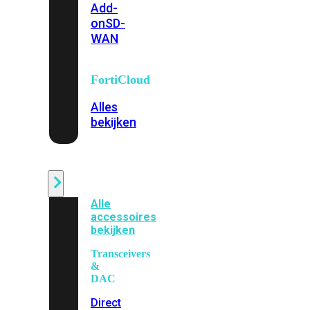
Add-
on
SD-
WAN
FortiCloud
Alles
bekijken
Accessoires
Alle
accessoires
bekijken
Transceivers
&
DAC
Direct