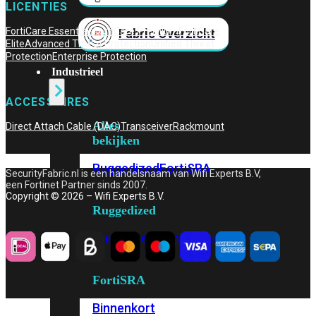
LICENTIES
FortiCare Essentials
FortiCare Premium
FortiCare
Fabric Overzicht
Elite
Advanced Threat Protection
Unified Threat
Protection
Enterprise Protection
Industrieel
ACCESSOIRES
Alles
Direct Attach Cable (DAC)
Transceiver
Rackmount
bekijken
Ruggedized
FortiSRA
SecurityFabric.nl is een handelsnaam van Wifi Experts B.V,
een Fortinet Partner sinds 2007.
Copyright © 2026 – Wifi Experts B.V.
Ruggedized
Hardware
Licenties
Support
FortiSRA
Binnenkort