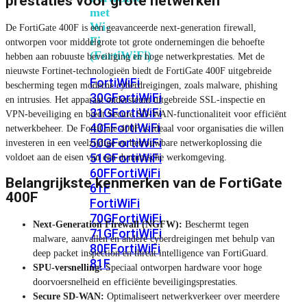
prestaties voor grote netwerken
met
Wi-
De FortiGate 400F is een geavanceerde next-generation firewall,
Fi
ontworpen voor middelgrote tot grote ondernemingen die behoefte
(FortiWiFi)
hebben aan robuuste beveiliging en hoge netwerkprestaties. Met de
nieuwste Fortinet-technologieën biedt de FortiGate 400F uitgebreide
FortiWiFi
bescherming tegen moderne cyberdreigingen, zoals malware, phishing
30G
FortiWiFi
en intrusies. Het apparaat ondersteunt uitgebreide SSL-inspectie en
31G
FortiWiFi
VPN-beveiliging en biedt Secure SD-WAN-functionaliteit voor efficiënt
40F
FortiWiFi
netwerkbeheer. De FortiGate 400F is ideaal voor organisaties die willen
50G
FortiWiFi
investeren in een veelzijdige en betrouwbare netwerkoplossing die
51G
FortiWiFi
voldoet aan de eisen van een dynamische werkomgeving.
60F
FortiWiFi
Belangrijkste kenmerken van de FortiGate
61F
400F
FortiWiFi
70G
FortiWiFi
Next-Generation Firewall (NGFW):
Beschermt tegen
71G
FortiWiFi
malware, aanvallen en andere cyberdreigingen met behulp van
80F
FortiWiFi
deep packet inspection en threat intelligence van FortiGuard.
81F
SPU-versnelling:
Speciaal ontworpen hardware voor hoge
doorvoersnelheid en efficiënte beveiligingsprestaties.
Secure SD-WAN:
Optimaliseert netwerkverkeer over meerdere
Licentie