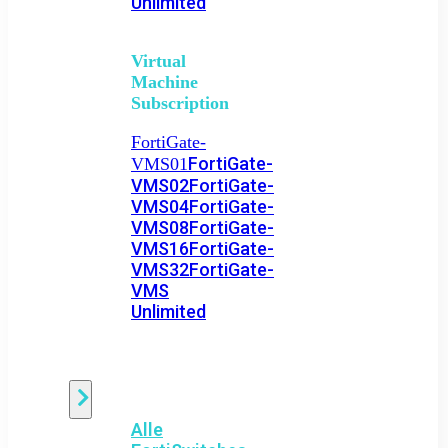
Unlimited
Virtual
Machine
Subscription
FortiGate-
FortiGate-
VMS01
VMS02
FortiGate-
VMS04
FortiGate-
VMS08
FortiGate-
VMS16
FortiGate-
VMS32
FortiGate-
VMS
Unlimited
Switch
Alle