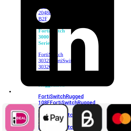
FortiSwitch
2048F
FortiSwitch
2048F-
B2F
FortiSwitch
3000
Series
FortiSwitch
3032E
FortiSwitch
3032G
FortiSwitch
Ruggedized
FortiSwitchRugged
108F
FortiSwitchRugged
112F-
POE
FortiSwitchRugged
216F-
POE
FortiSwitchRugged