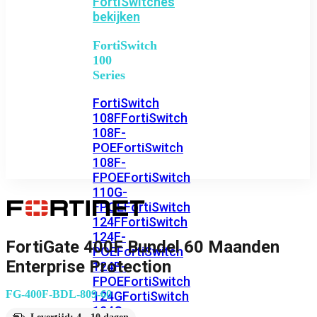
FortiSwitches
bekijken
FortiSwitch
100
Series
FortiSwitch
108F
FortiSwitch
108F-
POE
FortiSwitch
108F-
FPOE
FortiSwitch
110G-
FPOE
FortiSwitch
124F
FortiSwitch
124F-
FortiGate 400F Bundel 60 Maanden
POE
FortiSwitch
Enterprise Protection
124F-
FPOE
FortiSwitch
FG-400F-BDL-809-60
124G
FortiSwitch
124G-