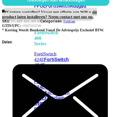
248E-
Toevoegen Aan Winkelwagen
Maanden
FPOE
FortiSwitchRugged
Enterprise
216F-
Protection
Grotere aantallen? Vraag een offerte aan.
Wilt u dit
aantal
POE
product laten installeren? Neem contact met ons op.
SKU:
Categorieën:
FG-400F-BDL-809-60
FortiGate
GTIN/UPC:
195875222746
* Korting Wordt Berekend Vanaf De Adviesprijs Exclusief BTW.
FortiSwitch
400
Delen:
Series
FortiSwitch
FortiSwitch
424E
424E-
POE
FortiSwitch
424E-
FPOE
FortiSwitch
424E-
Fiber
FortiSwitch
448E
FortiSwitch
448E-
POE
FortiSwitch
448E-