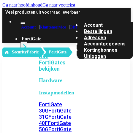
Ga naar hoofdinhoud
Ga naar voettekst
Veel producten uit voorraad leverbaar
Account
Account
Klantenservice
Offerte
Bestellingen
Adressen
FortiGate
Accountgegevens
Kortingbonnen
‎ SecurityFabric
FortiGate
Alle
Uitloggen
FortiGates
bekijken
Hardware
–
Instapmodellen
FortiGate
30G
FortiGate
31G
FortiGate
40F
FortiGate
50G
FortiGate