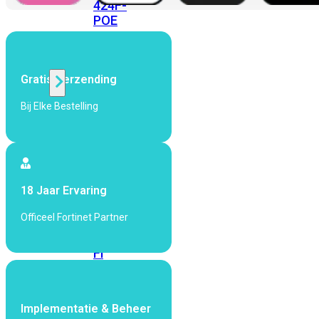
424F-
POE
WiFi
Gratis Verzending
Alle
Bij Elke Bestelling
Access
Points
bekijken
Wi-
18 Jaar Ervaring
Fi
Generatie
Officeel Fortinet Partner
Wi-
Fi
5
Wi-
Fi
6
Wi-
Implementatie & Beheer
Fi