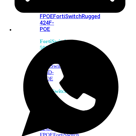
FPOE
FortiSwitch
M426E-
FPOE
FortiSwitchRugged
424F-
POE
FortiSwitch
500
Series
FortiSwitch
548D-
FPOE
FortiSwitch
600
Series
FortiSwitch
624F
FortiSwitch
624F-
FPOE
FortiSwitch