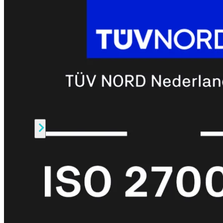
Prem
FortiCloud
Alles
bekijken
FortiClient
FortiEndpoint
Security
Fabric
Producten
FortiGate
FortiSwitch
FortiAP