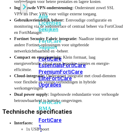
verbindingen voor betere prestaties en lagere kosten.
Ingebouwde VPN-ondersteuning:
Ondersteunt zowel SSL
VPN als IPsec VPN voor veilige externe toegang.
Alle
Gebruiksvriendelijk beheer:
Eenvoudige configuratie en
Licenties
monitoring via de webinterface of centraal beheer via FortiCloud
bekijken
en FortiManager.
Fortinet Security Fabric integratie:
Naadloze integratie met
FortiCare
andere Fortinet-oplossingen voor uitgebreide
Support
netwerkzichtbaarheid en -beheer.
Compact en energiezuinig:
Klein formaat, laag
FortiCare
energieverbruik, ideaal voor beperkte ruimtes en energie-
Essentials
FortiCare
efficiëntie.
Premium
FortiCare
Cloud-integratie:
Ondersteunt integratie met cloud-diensten
Elite
FortiCare
voor flexibele en veilige verbindingen in hybride
Upgrades
werkomgevingen.
Dual power supply:
Ingebouwde redundantie voor verhoogde
betrouwbaarheid in kritieke omgevingen.
FortiCare
RMA
Technische specificaties
FortiCare
Interfaces:
1
1x USB poort