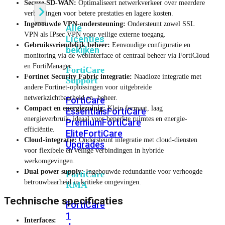
Secure SD-WAN:
Optimaliseert netwerkverkeer over meerdere
verbindingen voor betere prestaties en lagere kosten.
Ingebouwde VPN-ondersteuning:
Ondersteunt zowel SSL
Alle
VPN als IPsec VPN voor veilige externe toegang.
Licenties
Gebruiksvriendelijk beheer:
Eenvoudige configuratie en
bekijken
monitoring via de webinterface of centraal beheer via FortiCloud
en FortiManager.
FortiCare
Fortinet Security Fabric integratie:
Naadloze integratie met
Support
andere Fortinet-oplossingen voor uitgebreide
netwerkzichtbaarheid en -beheer.
FortiCare
Compact en energiezuinig:
Klein formaat, laag
Essentials
FortiCare
energieverbruik, ideaal voor beperkte ruimtes en energie-
Premium
FortiCare
efficiëntie.
Elite
FortiCare
Cloud-integratie:
Ondersteunt integratie met cloud-diensten
Upgrades
voor flexibele en veilige verbindingen in hybride
werkomgevingen.
Dual power supply:
Ingebouwde redundantie voor verhoogde
FortiCare
betrouwbaarheid in kritieke omgevingen.
RMA
Technische specificaties
FortiCare
1
Interfaces: