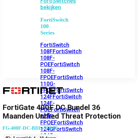
FortiSwitches
bekijken
FortiSwitch
100
Series
FortiSwitch
108F
FortiSwitch
108F-
POE
FortiSwitch
108F-
FPOE
FortiSwitch
110G-
FPOE
FortiSwitch
124F
FortiSwitch
124F-
FortiGate 400F DC Bundel 36
POE
FortiSwitch
Maanden Unified Threat Protection
124F-
FPOE
FortiSwitch
FG-400F-DC-BDL-950-36
124G
FortiSwitch
124G-