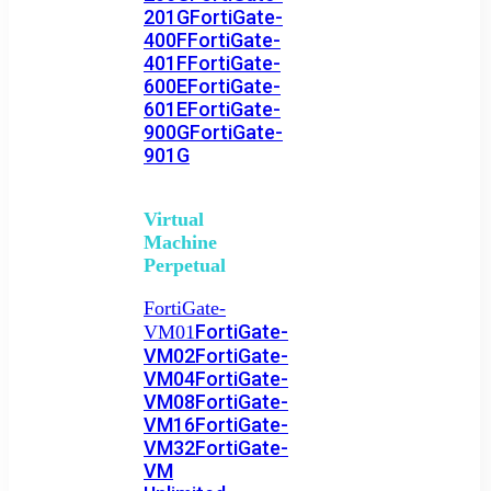
201G
FortiGate-
400F
FortiGate-
401F
FortiGate-
600E
FortiGate-
601E
FortiGate-
900G
FortiGate-
901G
Virtual
Machine
Perpetual
FortiGate-
FortiGate-
VM01
VM02
FortiGate-
VM04
FortiGate-
VM08
FortiGate-
VM16
FortiGate-
VM32
FortiGate-
VM