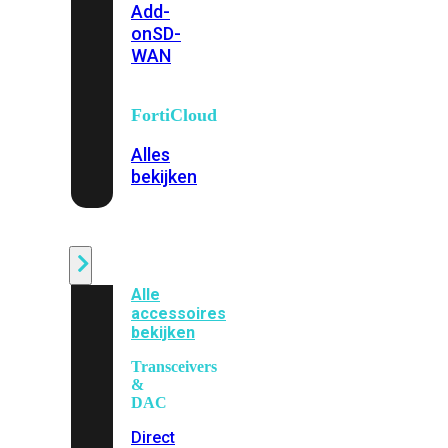
Add-
on
SD-
WAN
FortiCloud
Alles
bekijken
Accessoires
Alle
accessoires
bekijken
Transceivers
&
DAC
Direct