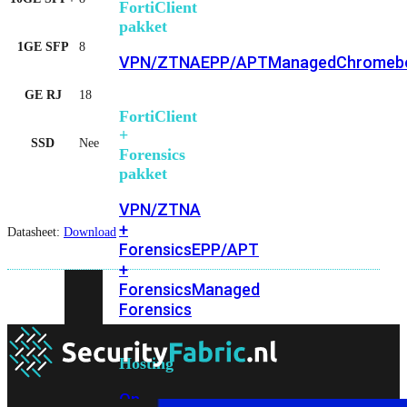
FortiClient
pakket
1GE SFP
8
VPN/ZTNA
EPP/APT
Managed
Chromeb
GE RJ
18
FortiClient
+
SSD
Nee
Forensics
pakket
VPN/ZTNA
+
Datasheet:
Download
Forensics
EPP/APT
+
Forensics
Managed
Forensics
Hosting
On-