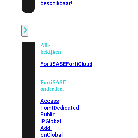
beschikbaar!
Cloud
Alle
bekijken
FortiSASE
FortiCloud
FortiSASE
onderdeel
Access
Point
Dedicated
Public
IP
Global
Add-
on
Global