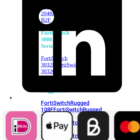
FortiSwitch
2048F
FortiSwitch
2048F-
B2F
FortiSwitch
3000
Series
FortiSwitch
3032E
FortiSwitch
3032G
FortiSwitch
Ruggedized
FortiSwitchRugged
108F
FortiSwitchRugged
112F-
POE
FortiSwitchRugged
216F-
POE
FortiSwitchRugged