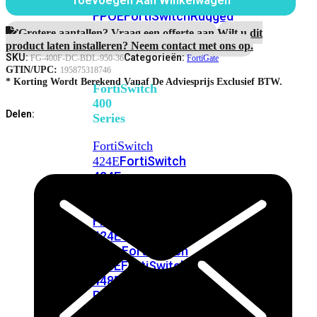
248E-
Toevoegen Aan Winkelwagen
36
FPOE
FortiSwitchRugged
Maanden
216F-
Unified
Grotere aantallen? Vraag een offerte aan.
Wilt u dit
Threat
POE
product laten installeren? Neem contact met ons op.
Protection
SKU:
Categorieën:
FG-400F-DC-BDL-950-36
FortiGate
aantal
GTIN/UPC:
195875318746
* Korting Wordt Berekend Vanaf De Adviesprijs Exclusief BTW.
FortiSwitch
400
Delen:
Series
FortiSwitch
FortiSwitch
424E
424E-
POE
FortiSwitch
424E-
FPOE
FortiSwitch
424E-
Fiber
FortiSwitch
448E
FortiSwitch
448E-
POE
FortiSwitch
448E-