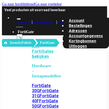
Ga naar hoofdinhoud
Ga naar voettekst
Veel producten uit voorraad leverbaar
Account
Account
Klantenservice
Offerte
Bestellingen
Adressen
FortiGate
Accountgegevens
Kortingbonnen
‎ SecurityFabric
FortiGate
Alle
Uitloggen
FortiGates
bekijken
Hardware
–
Instapmodellen
FortiGate
30G
FortiGate
31G
FortiGate
40F
FortiGate
50G
FortiGate