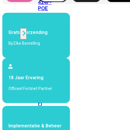
424F-
POE
WiFi
Gratis Verzending
Alle
Bij Elke Bestelling
Access
Points
bekijken
Wi-
18 Jaar Ervaring
Fi
Generatie
Officeel Fortinet Partner
Wi-
Fi
5
Wi-
Fi
6
Wi-
Implementatie & Beheer
Fi