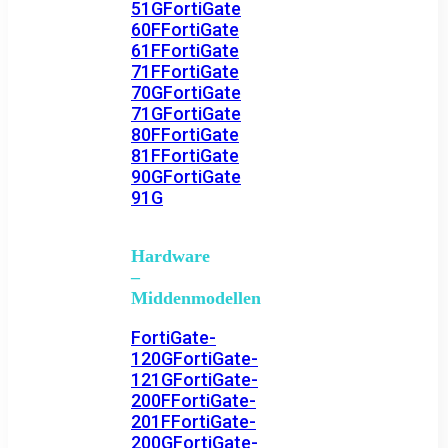
51G
FortiGate
60F
FortiGate
61F
FortiGate
71F
FortiGate
70G
FortiGate
71G
FortiGate
80F
FortiGate
81F
FortiGate
90G
FortiGate
91G
Hardware
–
Middenmodellen
FortiGate-
120G
FortiGate-
121G
FortiGate-
200F
FortiGate-
201F
FortiGate-
200G
FortiGate-