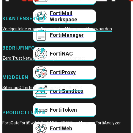
FortiMail
KLANTENSERVICE
Workspace
Veelgestelde vragen
Privacybeleid
Algemene Voorwaarden
FortiManager
BEDRIJFINFO
FortiNAC
Zero Trust Networks
Wifi Experts B.V.
Contact
FortiProxy
MIDDELEN
Sitemap
Offerte Aanvragen
KvK: 27306093
FortiSandbox
FortiToken
PRODUCTLIJNEN
FortiGate
FortiSwitch
FortiAP
FortiWiFi
FortiManager
FortiAnalyzer
FortiWeb