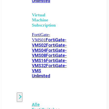
Unlimited
Virtual
Machine
Subscription
FortiGate-
FortiGate-
VMS01
VMS02
FortiGate-
VMS04
FortiGate-
VMS08
FortiGate-
VMS16
FortiGate-
VMS32
FortiGate-
VMS
Unlimited
Switch
Alle