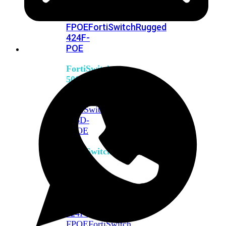
FPOE
FortiSwitch
M426E-
FPOE
FortiSwitchRugged
424F-
POE
FortiSwitch
500
Series
FortiSwitch
548D-
FPOE
FortiSwitch
600
Series
FortiSwitch
624F
FortiSwitch
624F-
FPOE
FortiSwitch