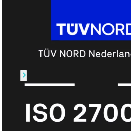
Prem
FortiCloud
Alles
bekijken
FortiClient
FortiEndpoint
Security
Fabric
Producten
FortiGate
FortiSwitch
FortiAP