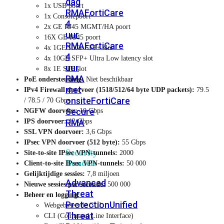
dag
1x USB poort
RMA
FortiCare
1x Consolepoort
4
2x GE RJ45 MGMT/HA poort
uur
16X GE RJ45 poort
RMA
FortiCare
4x 1GE/10Ge SFP+ slot
4
4x 10GE SFP+ Ultra Low latency slot
uur
8x 1E SFP slot
RMA
PoE ondersteuning:
Niet beschikbaar
met
IPv4 Firewall doorvoer (1518/512/64 byte UDP packets):
79.5
onsite
FortiCare
/ 78.5 / 70 Gbps
Secure
NGFW doorvoer:
10 Gbps
RMA
IPS doorvoer:
12 Gbps
SSL VPN doorvoer:
3,6 Gbps
IPsec VPN doorvoer (512 byte):
55 Gbps
Security
Site-to-site IPsec VPN-tunnels:
2000
Bundels
Client-to-site IPsec VPN-tunnels:
50 000
Gelijktijdige sessies:
7,8 miljoen
Advanced
Nieuwe sessies per seconde:
500 000
Threat
Beheer en logging:
Protection
Unified
Webgebaseerde GUI
Threat
CLI (Command Line Interface)