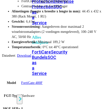
Protection
Enterprise
FortiCloud Logging en Reporting
Protection
SOC
Centraal beheer via FortiManager
as
Afmetingen (hoogte x breedte x lengte in mm):
44.45 x 432 x
380 (Rack Mount, 1 RU)
a
Gewicht:
6,4 kg
Service
Stroomvoorziening:
Aangedreven door maximaal 2
wisselstroomadapters (2 voedingen meegeleverd), 100–240 V
Alles
AC, 50/60 Hz
bekijken
Energieverbruik:
Maximaal 189,2 W
Temperatuurbereik:
0°C tot 40°C operationeel
FortiCare
Security
Datasheet:
Download
Bundels
SOC
as
a
Service
Model
FortiGate-400F
Endpoint
Beveiliging
FGT-Type
Hardware
10GE SFP+
8