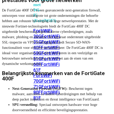
prestaties voor grote netwerken
met
Wi-
De FortiGate 400F DC is een geavanceerde next-generation firewall,
Fi
ontworpen voor middelgrote tot grote ondernemingen die behoefte
(FortiWiFi)
hebben aan robuuste beveiliging en hoge netwerkprestaties. Met de
nieuwste Fortinet-technologieën biedt de FortiGate 400F DC
FortiWiFi
uitgebreide bescherming tegen moderne cyberdreigingen, zoals
30G
FortiWiFi
malware, phishing en intrusies. Het apparaat ondersteunt uitgebreide
31G
FortiWiFi
SSL-inspectie en VPN-beveiliging en biedt Secure SD-WAN-
40F
FortiWiFi
functionaliteit voor efficiënt netwerkbeheer. De FortiGate 400F DC is
50G
FortiWiFi
ideaal voor organisaties die willen investeren in een veelzijdige en
51G
FortiWiFi
betrouwbare netwerkoplossing die voldoet aan de eisen van een
60F
FortiWiFi
dynamische werkomgeving.
61F
Belangrijkste kenmerken van de FortiGate
FortiWiFi
400F
70G
FortiWiFi
71G
FortiWiFi
Next-Generation Firewall (NGFW):
Beschermt tegen
80F
FortiWiFi
malware, aanvallen en andere cyberdreigingen met behulp van
81F
deep packet inspection en threat intelligence van FortiGuard.
SPU-versnelling:
Speciaal ontworpen hardware voor hoge
doorvoersnelheid en efficiënte beveiligingsprestaties.
Licentie