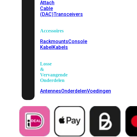
Attach
Cable
(DAC)
Transceivers
Accessoires
Rackmounts
Console
Kabel
Kabels
Losse
&
Vervangende
Onderdelen
Antennes
Onderdelen
Voedingen